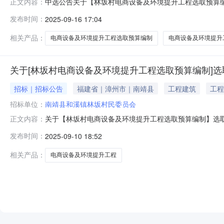
中选公告关于【林坂村电商设备及环境提升工程选取预算编制
正文内容：
机构，现将中选结果相关事项确认如下：工程项目名称：林坂
发布时间：
2025-09-16 17:04
工程造价咨询项目预估造价（万元）：10万元预算服务金额
干。选取中
相关产品：
电商设备及环境提升工程选取预算编制
电商设备及环境提升
关于[林坂村电商设备及环境提升工程选取预算编制]选
招标｜招标公告
福建省｜漳州市｜南靖县
工程建筑
工程
招标单位：
南靖县和溪镇林坂村民委员会
关于【林坂村电商设备及环境提升工程选取预算编制】选取【工程造价
正文内容：
员会公开选取工程造价咨询中介服务机构，现将相关事项
发布时间：
2025-09-10 18:52
预估造价（万元）：10服务事项：工程造价咨询服务时
外）。下浮范
相关产品：
电商设备及环境提升工程