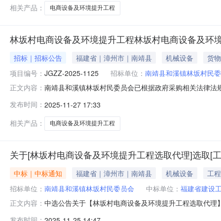
代理服务
相关产品：
电商设备及环境提升工程
林坂村电商设备及环境提升工程林坂村电商设备及环
招标｜招标公告
福建省｜漳州市｜南靖县
机械设备
货物
项目编号：
JGZZ-2025-1125
招标单位：
南靖县和溪镇林坂村民委
南靖县和溪镇林坂村民委员会已根据政府采购相关法律法
正文内容：
欢迎受到采购人或专家推荐的合格的供应商前来参加。本项
发布时间：
2025-11-27 17:33
编号：/3.项目编号：JGZZ-2025-1125采购内容及要求
相关产品：
电商设备及环境提升工程
关于[林坂村电商设备及环境提升工程选取代理]选取[
中标｜中标通知
福建省｜漳州市｜南靖县
机械设备
工程
招标单位：
南靖县和溪镇林坂村民委员会
中标单位：
福建省建设
中选公告关于【林坂村电商设备及环境提升工程选取代理】选取
正文内容：
机构，现将中选结果相关事项确认如下：工程项目名称：林坂
发布时间：
2025-11-25 14:47