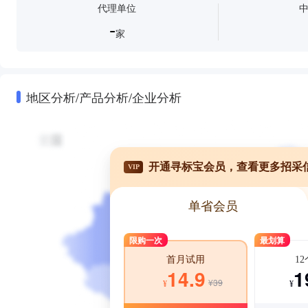
代理单位
-
家
地区分析/产品分析/企业分析
开通寻标宝会员，查看更多招采
VIP
单省会员
限购一次
最划算
1
首月试用
1
14.9
¥39
¥
¥