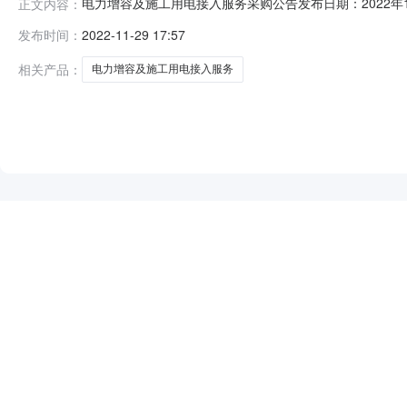
电力增容及施工用电接入服务采购公告发布日期：2022年
正文内容：
示：线下报名无效！）此采购公告投标方式仅限：线上投
发布时间：
2022-11-29 17:57
用线上投标方式对项目进行投标。线下投标无效！）一、采购
格要求参与采购活动的供应
相关产品：
电力增容及施工用电接入服务
NEW
HOT
5折起
暂时没有搜索结果…