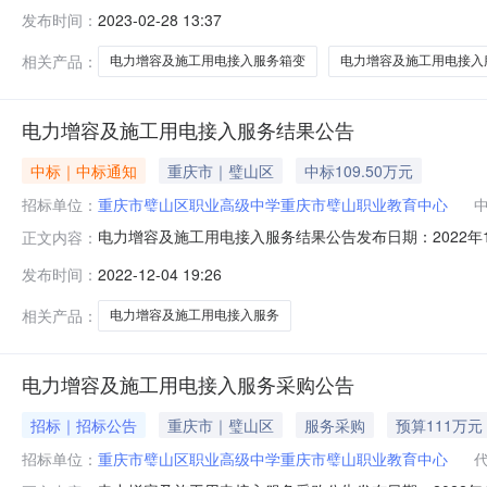
圳市惠程信息科技股份有限公司2重庆市璧山职业教育中
发布时间：
2023-02-28 13:37
用电接入服务10kV电力电缆采购重庆万泰电力科技有限公司本次采购结
相关产品：
电力增容及施工用电接入服务箱变
电力增容及施工用电接入
电力增容及施工用电接入服务结果公告
中标｜中标通知
重庆市｜璧山区
中标109.50万元
招标单位：
重庆市璧山区职业高级中学重庆市璧山职业教育中心
电力增容及施工用电接入服务结果公告发布日期：2022年1
正文内容：
包内容金额（元）成交供应商地址单价、数量及规格型号其他要
发布时间：
2022-12-04 19:26
治渝、谢静、徐联明六、联系人采购人：重庆市璧山职业教育
咨
相关产品：
电力增容及施工用电接入服务
电力增容及施工用电接入服务采购公告
招标｜招标公告
重庆市｜璧山区
服务采购
预算111万元
招标单位：
重庆市璧山区职业高级中学重庆市璧山职业教育中心