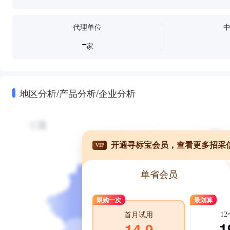
代理单位
-
家
地区分析/产品分析/企业分析
开通寻标宝会员，查看更多招采
VIP
单省会员
限购一次
最划算
1
首月试用
1
14.9