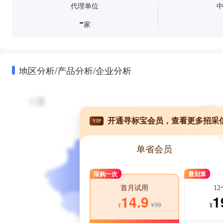
代理单位
-
家
地区分析/产品分析/企业分析
开通寻标宝会员，查看更多招采
VIP
单省会员
限购一次
最划算
1
首月试用
1
14.9
¥39
¥
¥