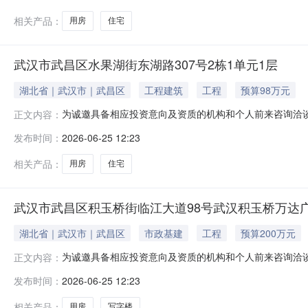
格及交易条件以司法流程确
相关产品：
用房
住宅
武汉市武昌区水果湖街东湖路307号2栋1单元1层
湖北省｜武汉市｜武昌区
工程建筑
工程
预算98万元
为诚邀具备相应投资意向及资质的机构和个人前来咨询洽
正文内容：
武汉市武昌区水果湖街东湖路307号2栋1单元1层；2.资产
发布时间：
2026-06-25 12:23
资产权属清晰且不存在其他纠纷，将会向意向投资人资产
条件以司法流程确认为准
相关产品：
用房
住宅
武汉市武昌区积玉桥街临江大道98号武汉积玉桥万达广场
湖北省｜武汉市｜武昌区
市政基建
工程
预算200万元
为诚邀具备相应投资意向及资质的机构和个人前来咨询洽
正文内容：
武汉市武昌区积玉桥街临江大道98号武汉积玉桥万达广场（二期
发布时间：
2026-06-25 12:23
实。本案已进入强制执行阶段，该资产权属清晰且不存在
行，最终处置方式、成交价格
相关产品：
用房
写字楼