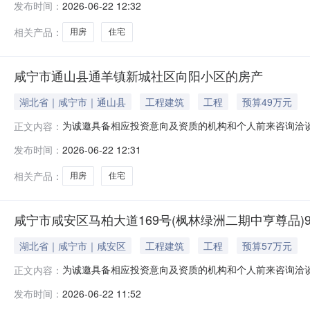
发布时间：
2026-06-22 12:32
法院核实。本案已进入强制执行阶段，该资产权属清晰且
式进行，最终
相关产品：
用房
住宅
咸宁市通山县通羊镇新城社区向阳小区的房产
湖北省｜咸宁市｜通山县
工程建筑
工程
预算49万元
为诚邀具备相应投资意向及资质的机构和个人前来咨询洽
正文内容：
咸宁市通山县通羊镇新城社区向阳小区的房产；2.资产类型：住宅
发布时间：
2026-06-22 12:31
案已进入强制执行阶段，该资产权属清晰且不存在其他纠
处置方式、成交
相关产品：
用房
住宅
咸宁市咸安区马柏大道169号(枫林绿洲二期中亨尊品)9
湖北省｜咸宁市｜咸安区
工程建筑
工程
预算57万元
为诚邀具备相应投资意向及资质的机构和个人前来咨询洽
正文内容：
咸宁市咸安区马柏大道169号（枫林绿洲二期中亨尊品）9幢1单元1
发布时间：
2026-06-22 11:52
元；5.费用情况：待向法院核实（水费、电费、物业费