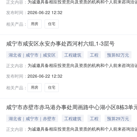
为诚邀具备相应投资意向及资质的机构和个人前来咨询洽
正文内容：
咸安区咸宝路185号（生物机电宿舍楼）A幢2单元6层；2.资产
发布时间：
2026-06-22 12:32
核实。本案已进入强制执行阶段，该资产权属清晰且不存
行，最终
相关产品：
用房
住宅
咸宁市咸安区永安办事处西河村六组,1-3层号
湖北省｜咸宁市｜咸安区
工程建筑
工程
预算82万元
为诚邀具备相应投资意向及资质的机构和个人前来咨询洽
正文内容：
咸宁市咸安区永安办事处西河村六组，1-3层号；2.资产类型：住
发布时间：
2026-06-22 12:32
本案已进入强制执行阶段，该资产权属清晰且不存在其他
终处置方式
相关产品：
用房
住宅
咸宁市赤壁市赤马港办事处周画路中心湖小区8栋3单元
湖北省｜咸宁市｜赤壁市
工程建筑
工程
预算29万元
为诚邀具备相应投资意向及资质的机构和个人前来咨询洽
正文内容：
咸宁市赤壁市赤马港办事处周画路中心湖小区8栋3单元4层；2.