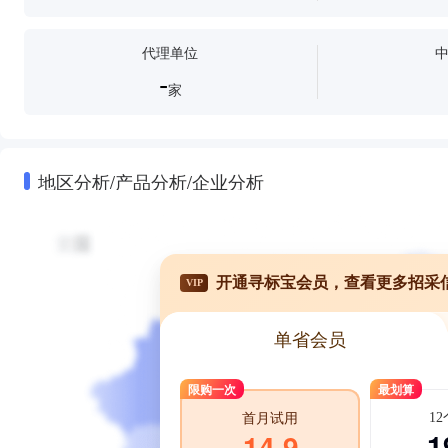
代理单位
-
家
地区分析/产品分析/企业分析
开通寻标宝会员，查看更多招采
VIP
单省会员
限购一次
最划算
1
首月试用
1
14.9