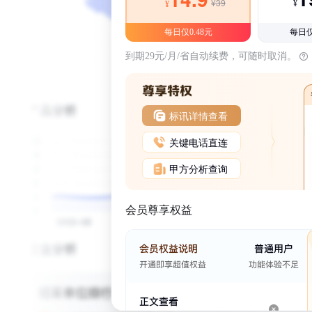
¥39
¥
¥
每日仅0.48元
每日仅
到期29元/月/省自动续费，可随时取消。
标讯详情查看
关键电话直连
甲方分析查询
会员尊享权益