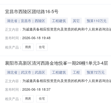
宜昌市西陵区团结路16-5号
湖北省｜宜昌市｜西陵区
工程建筑
其它
预算110万元
为诚邀具备相应投资意向及资质的机构和个人前来咨询洽
正文内容：
宜昌市西陵区团结路16-5号；2.资产类型：住宅（住宅/写字
发布时间：
2026-06-18 19:48
费，不知道就写待向法院核实）；本案已进入强制执行阶
推介、市场化处
相关产品：
用房
住宅
襄阳市高新区清河西路金地悦峯一期26幢1单元3-4层
湖北省｜武汉市｜武昌区
工程建筑
工程
预算72万元
为诚邀具备相应投资意向及资质的机构和个人前来咨询洽
正文内容：
高新区清河西路金地悦峯一期26幢1单元3-4层2室；2.资
发布时间：
2026-06-18 18:37
该资产权属清晰且不存在其他纠纷，将会向意向投资人资
易条件以司法流程确
相关产品：
用房
住宅