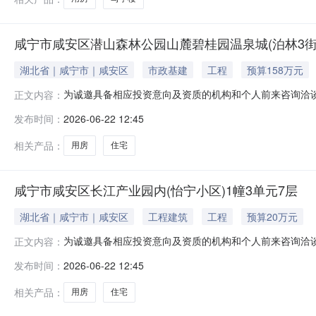
咸宁市咸安区潜山森林公园山麓碧桂园温泉城(泊林3街)
湖北省｜咸宁市｜咸安区
市政基建
工程
预算158万元
为诚邀具备相应投资意向及资质的机构和个人前来咨询洽
正文内容：
咸宁市咸安区潜山森林公园山麓碧桂园温泉城（泊林3街）18幢23
发布时间：
2026-06-22 12:45
情况：待向法院核实。本案已进入强制执行阶段，该资产
化处置的
相关产品：
用房
住宅
咸宁市咸安区长江产业园内(怡宁小区)1幢3单元7层
湖北省｜咸宁市｜咸安区
工程建筑
工程
预算20万元
为诚邀具备相应投资意向及资质的机构和个人前来咨询洽
正文内容：
咸宁市咸安区长江产业园内（怡宁小区）1幢3单元7层；2.资产
发布时间：
2026-06-22 12:45
核实。本案已进入强制执行阶段，该资产权属清晰且不存
行，最终处
相关产品：
用房
住宅