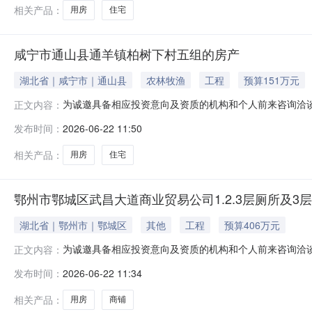
相关产品：
用房
住宅
咸宁市通山县通羊镇柏树下村五组的房产
湖北省｜咸宁市｜通山县
农林牧渔
工程
预算151万元
为诚邀具备相应投资意向及资质的机构和个人前来咨询洽
正文内容：
咸宁市通山县通羊镇柏树下村五组的房产；2.资产类型：住宅（住
发布时间：
2026-06-22 11:50
已进入强制执行阶段，该资产权属清晰且不存在其他纠纷
置方式、成交
相关产品：
用房
住宅
鄂州市鄂城区武昌大道商业贸易公司1.2.3层厕所及3
湖北省｜鄂州市｜鄂城区
其他
工程
预算406万元
为诚邀具备相应投资意向及资质的机构和个人前来咨询洽
正文内容：
鄂州市鄂城区武昌大道商业贸易公司1.2.3层厕所及3层西部前
发布时间：
2026-06-22 11:34
情况：待向法院核实；本案已进入强制执行阶段，该资产
化处置的方式进
相关产品：
用房
商铺