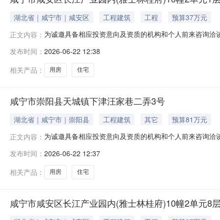
湖北省｜咸宁市｜咸安区
工程建筑
工程
预算37万元
为诚邀具备相应投资意向及资质的机构和个人前来咨询洽
正文内容：
咸宁市咸安区长江产业园内（雅士林桂府）10幢2单元1层；2.资
发布时间：
2026-06-22 12:38
法院核实。本案已进入强制执行阶段，该资产权属清晰且
式进行，最
相关产品：
用房
住宅
咸宁市崇阳县天城镇下津汪家巷二弄3号
湖北省｜咸宁市｜崇阳县
工程建筑
其它
预算81万元
为诚邀具备相应投资意向及资质的机构和个人前来咨询洽
正文内容：
咸宁市崇阳县天城镇下津汪家巷二弄3号；2.资产类型：住宅（住
发布时间：
2026-06-22 12:37
进入强制执行阶段，该资产权属清晰且不存在其他纠纷，
方式、成交价格
相关产品：
用房
住宅
咸宁市咸安区长江产业园内(雅士林桂府)10幢2单元8