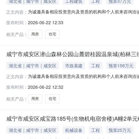
湖北省｜咸宁市｜咸安区
工程建筑
工程
预算37万元
为诚邀具备相应投资意向及资质的机构和个人前来咨询洽
正文内容：
咸宁市咸安区长江产业园内（雅士林桂府）10幢2单元8层；2.资
发布时间：
2026-06-22 12:33
法院核实（水费、电费、物业费，不知道就写待向法院核
置方式本资
相关产品：
用房
住宅
咸宁市咸安区潜山森林公园山麓碧桂园温泉城(柏林三街)1
湖北省｜咸宁市｜咸安区
市政基建
工程
预算158万元
为诚邀具备相应投资意向及资质的机构和个人前来咨询洽
正文内容：
咸宁市咸安区潜山森林公园山麓碧桂园温泉城（柏林三街）18幢1-
发布时间：
2026-06-22 12:32
5.费用情况：待向法院核实。本案已进入强制执行阶段
介、市场
相关产品：
用房
住宅
咸宁市咸安区咸宝路185号(生物机电宿舍楼)A幢2单元
湖北省｜咸宁市｜咸安区
机械设备
工程
预算25万元