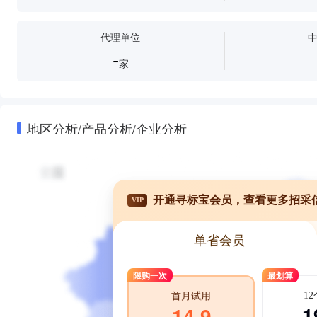
代理单位
-
家
地区分析/产品分析/企业分析
开通寻标宝会员，查看更多招采
VIP
单省会员
限购一次
最划算
1
首月试用
1
14.9