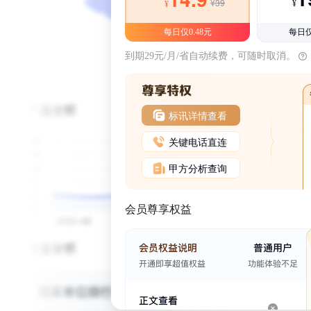
¥39
¥
¥
每日仅0.48元
每日仅
到期29元/月/省自动续费，可随时取消。
标讯详情查看
关键电话直连
甲方分析查询
会员尊享权益