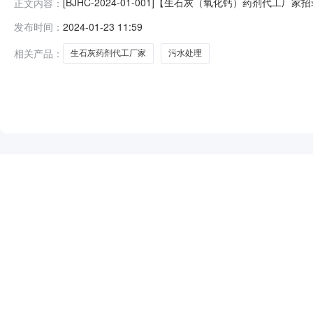
[BJHC-2024-01-001]【生石灰（氧化钙）药
正文内容：
环境技术有限公司联系人王杰地址北京市西城区车公庄大街21
发布时间：
2024-01-23 11:59
剂代工厂家招录项目招标公告第一章采购邀请书生石灰（氧
批准，
相关产品：
生石灰药剂代工厂家
污水处理
NEW
HOT
5折起
暂时没有搜索结果…