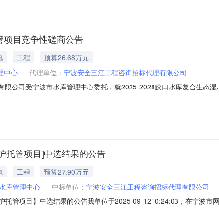
托管项目竞争性磋商公告
电
工程
预算26.68万元
理中心
代理单位：
宁波安全三江工程咨询招标代理有限公司
理有限公司受宁波市水库管理中心委托，就2025-2028皎口水库复合生
二、项目基本情况：1．项目名称：2025-2028皎口水库复合生态湿地工程养
托管项目。（详见第二章磋商需求）4．服务期限：三年（
程养护托管项目]中选结果的公告
电
工程
预算27.90万元
水库管理中心
中标单位：
宁波安全三江工程咨询招标代理有限公司
养护托管项目】中选结果的公告我单位于2025-09-1210:24:03，在
编号：NB-ZJBX-202509090157项目业主：宁波市水库管理中