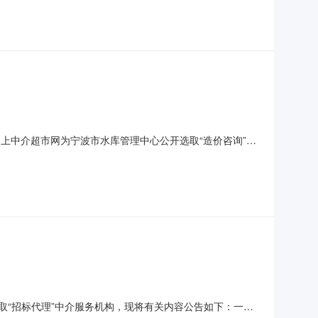
-1210:24:03服务金额
宁波市网上中介超市网为宁波市水库管理中心公开选取“造价咨询”中
心项目地点：宁波市海曙区章水镇密岩村皎口水库项目总预算：
-1210:22:22服务金额
选取“招标代理”中介服务机构，现将有关内容公告如下：一、