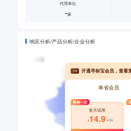
代理单位
-
家
地区分析/产品分析/企业分析
开通寻标宝会员，查看
VIP
单省会员
限购一次
首月试用
14.9
¥39
¥