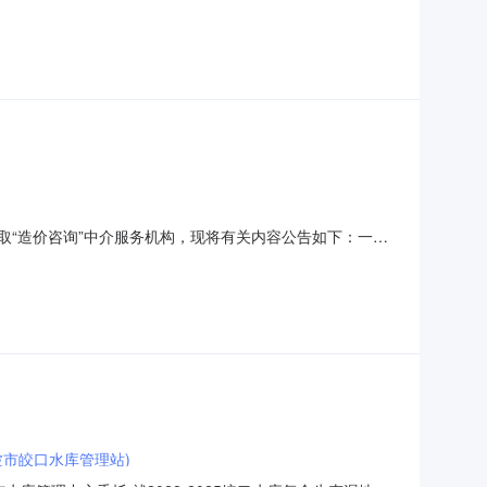
养护托管项目中介服务事项：招标代理项目地点：宁波市海曙区章水镇
：招标文件编制、公告发布、专家评审及后续资料备案等一切
选取“造价咨询”中介服务机构，现将有关内容公告如下：一、
养护托管项目中介服务事项：造价咨询项目地点：宁波市海曙区章水镇
：该项目的招标控制价编制中介服务完成期限要求：30天质
市皎口水库管理站)