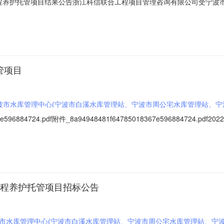
湿地工程养护托管项目结果公告浙江科信联合工程项目管理咨询有限公司受宁波市水
结果公告如下：一、项目编号：科信建代字[2022]100423号二、项目
022年10月13日五、公示日期：2022年10月14日至2022年10月1
管项目
波市水库管理中心(宁波市白溪水库管理站、宁波市周公宅水库管理站、宁
江科信联合工程项目管理咨询有限公司
7e596884724.pdf附件_8a94948481f64785018367e5968847
在地区：浙江省，宁波市一、招标条件本2022-2025胶口水库复合生态湿
管理中心。本项目已具备招标条件，现招标方式为公开招标二、项目概况和
地工程养护托管项目招标公告
市水库管理中心(宁波市白溪水库管理站、宁波市周公宅水库管理站、宁波