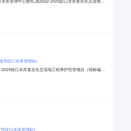
库管理中心委托,就2022-2025皎口水库复合生态湿地工
名称：2022-2025皎口水库复合生态湿地工程养护托管项目
7日六、评标结果：中标候选人：宁波市海
波市皎口水库管理站)
24.pdf2022-2025校口水库复合生态湿地工程养护托管项目（招标编
地工程养护托管项目已由项目审批/核准/备案机关批准，项目资金
市皎口水库管理站)