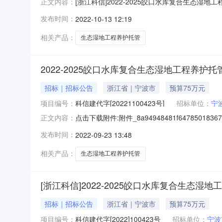
[浙江科信]2022-2025皎口水库复合生态
正文内容：
程养护托管项目进行公开招标。经评委会评审，现将
发布时间：
2022-10-13 12:19
三、公告日期：2022年9月23日四、开标日期：2
相关产品：
生态湿地工程养护托管
2022-2025皎口水库复合生态湿地工程养护托
招标｜招标公告
浙江省｜宁波市
预算75万元
项目编号：
科信建代字[20221100423号]
招标单位：
宁
代理单位：
浙
点击下载附件:附件_8a94948481f6478501836
正文内容：
号：科信建代字[20221100423号）项目所
发布时间：
2022-09-23 13:48
来源为国有资金75万元，招标人为宁波市水库
相关产品：
生态湿地工程养护托管
[浙江科信]2022-2025皎口水库复合生态湿
招标｜招标公告
浙江省｜宁波市
预算75万元
项目编号：
科信建代字[2022]100423号
招标单位：
宁波