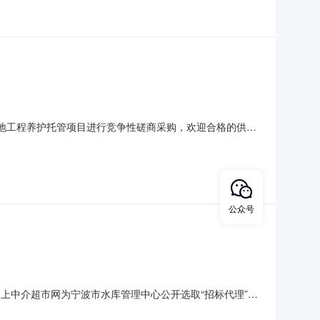
态湿地工程养护托管项目进行竞争性磋商采购，欢迎合格的供应
护托管项目。2．最高限价：266793元/年。3．磋商需求：
公众号
宁波市网上中介超市网为宁波市水库管理中心公开选取“招标代理”中
心项目地点：宁波市海曙区章水镇密岩村皎口水库项目总预算：