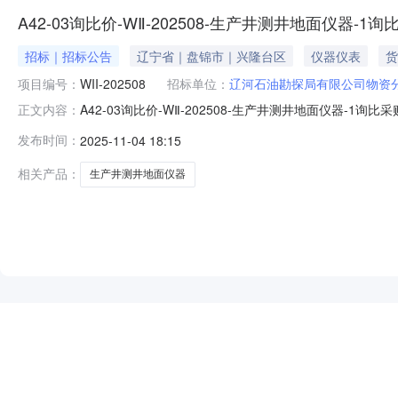
A42-03询比价-WⅡ-202508-生产井测井地面仪器-1
招标｜招标公告
辽宁省｜盘锦市｜兴隆台区
仪器仪表
货
项目编号：
WII-202508
招标单位：
辽河石油勘探局有限公司物资
A42-03询比价-WⅡ-202508-生产井测井地面仪器
正文内容：
中的操作手册完成证书办理，以免影响投标。帮助信息:平台相关操作
发布时间：
2025-11-04 18:15
公告(邀请.pdf物资明细附件.xls
相关产品：
生产井测井地面仪器
NEW
HOT
5折起