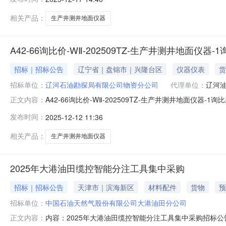
选人标段/包名称投标人排名质量工期资格能力条件备注A42-66
相关产品：
生产井测井地面仪器
A42-66询比价-WⅡ-202509TZ-生产井测井地面仪器
招标｜招标公告
辽宁省｜盘锦市｜兴隆台区
仪器仪表
货
招标单位：
辽河石油勘探局有限公司物资分公司
代理单位：
辽河
A42-66询比价-WⅡ-202509TZ-生产井测井地面
正文内容：
息中的操作手册完成证书办理，以免影响投标。帮助信息:平台相
发布时间：
2025-12-12 11:36
器-11.0.3.20251212公告(.pdf物资明细附件.xls
相关产品：
生产井测井地面仪器
2025年大港油田缆控智能分注工具集中采购
招标｜招标公告
天津市｜滨海新区
材料配件
货物
预
招标单位：
中国石油天然气股份有限公司大港油田分公司
内容：2025年大港油田缆控智能分注工具集中采购招标公
正文内容：