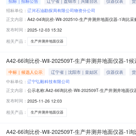
招标｜招标公告
辽宁省｜盘锦市｜兴隆台区
仪器仪表
货
招标单位：
辽河石油勘探局有限公司物资分公司
A42-04询比价-WⅡ-202510-生产井测井地面仪器
正文内容：
中的操作手册完成证书办理，以免影响投标。帮助信息:平台相关操作
发布时间：
2025-12-03 15:32
公告(邀请.pdf物资明细附件.xls
相关产品：
生产井测井地面仪器
A42-66询比价-WⅡ-202509T-生产井测井地面仪器-1
中标｜候选人公示
辽宁省｜沈阳市｜皇姑区
仪器仪表
货
中标单位：
辽宁弘毅科技有限公司
公示名称:A42-66询比价-WⅡ-202509T-生产井测井地面仪
正文内容：
的渠道和方式:--标段信息标段/包名称项目类型采购/招标方式中标
发布时间：
2025-11-26 12:03
选人标段/包名称投标人排名质量工期资格能力条件备注A42-6
相关产品：
生产井测井地面仪器
A42-66询比价-WⅡ-202509T-生产井测井地面仪器-