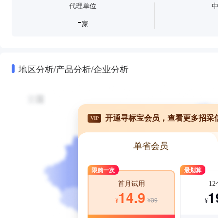
代理单位
-
家
地区分析/产品分析/企业分析
开通寻标宝会员，查看更多招采
VIP
单省会员
限购一次
最划算
1
首月试用
1
14.9
¥39
¥
¥