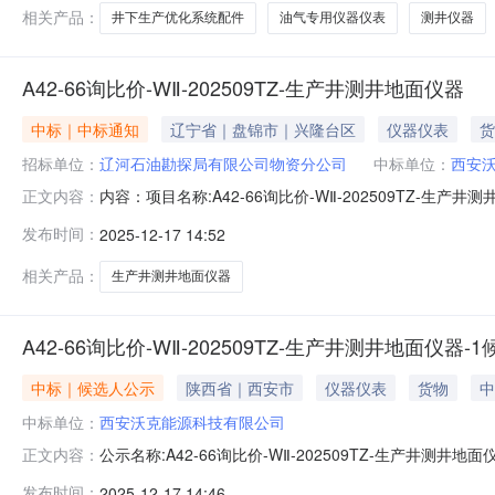
相关产品：
井下生产优化系统配件
油气专用仪器仪表
测井仪器
A42-66询比价-WⅡ-202509TZ-生产井测井地面仪器
中标｜中标通知
辽宁省｜盘锦市｜兴隆台区
仪器仪表
货
招标单位：
辽河石油勘探局有限公司物资分公司
中标单位：
西安
内容：项目名称:A42-66询比价-WⅡ-202509T
正文内容：
18342770677
发布时间：
2025-12-17 14:52
相关产品：
生产井测井地面仪器
A42-66询比价-WⅡ-202509TZ-生产井测井地面仪器-
中标｜候选人公示
陕西省｜西安市
仪器仪表
货物
中
中标单位：
西安沃克能源科技有限公司
公示名称:A42-66询比价-WⅡ-202509TZ-生产井测井地面
正文内容：
的渠道和方式:--标段信息标段/包名称项目类型采购/招标方式中标
发布时间：
2025-12-17 14:46