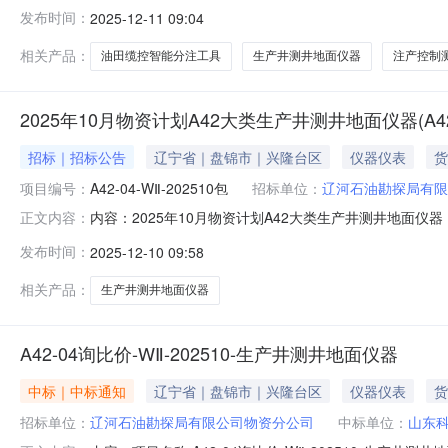
司，招标项目资金已落实。该项目已具备招标条件，现对20
发布时间：
2025-12-11 09:04
油田公司井下分注技术向第四代智能分注转型的核心方向
在参数录取效率、监测实时性及成
相关产品：
油田缆控智能分注工具
生产井测井地面仪器
注产控制
2025年10月物资计划A42大类生产井测井地面仪器(A42
招标｜招标公告
辽宁省｜盘锦市｜兴隆台区
仪器仪表
货
项目编号：
A42-04-WⅡ-202510包
招标单位：
辽河石油勘探局有限
内容：2025年10月物资计划A42大类生产井测井地面仪器（
正文内容：
（A42-04-WⅡ-202510包）招标项目招标人为辽河
发布时间：
2025-12-10 09:58
大类生产井测井地面仪器（A42-04-WⅡ-202510包
相关产品：
生产井测井地面仪器
A42-04询比价-WⅡ-202510-生产井测井地面仪器
中标｜中标通知
辽宁省｜盘锦市｜兴隆台区
仪器仪表
货
招标单位：
辽河石油勘探局有限公司物资分公司
中标单位：
山东