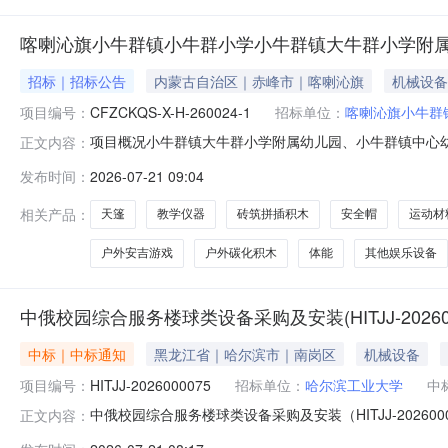
喀喇沁旗小牛群镇小牛群小学小牛群镇大牛群小学附属
招标｜招标公告
内蒙古自治区｜赤峰市｜喀喇沁旗
机械设备
项目编号：
CFZCKQS-X-H-260024-1
招标单位：
喀喇沁旗小牛群
项目概况小牛群镇大牛群小学附属幼儿园、小牛群镇中心
正文内容：
采购文件，并于2026年07月28日09时00分（北京时间）
发布时间：
2026-07-21 09:04
牛群镇中心幼儿园学前教育玩教具及设施设备采购(二次)采购方式
相关产品：
天篷
教学仪器
砖筑拼插积木
安全帽
运动材
户外安吉游戏
户外碳化积木
体能
其他娱乐设备
中俄校园综合服务楼球类设备采购及安装(HITJJ-20260
中标｜中标通知
黑龙江省｜哈尔滨市｜南岗区
机械设备
项目编号：
HITJJ-2026000075
招标单位：
哈尔滨工业大学
中
中俄校园综合服务楼球类设备采购及安装（HITJJ-202
正文内容：
供应商中，报价最低。项目名称：中俄校园综合服务楼球类设备采购