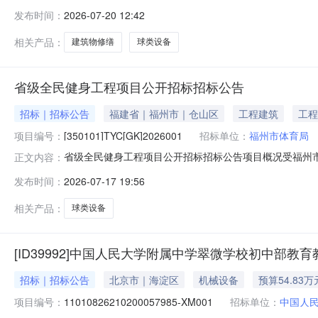
13807053336供应商地址：江西省南昌市东湖区青山
发布时间：
2026-07-20 12:42
目经理执业证书信息其他建筑物、构筑物修缮详见采购文件40日历
相关产品：
建筑物修缮
球类设备
省级全民健身工程项目公开招标招标公告
招标｜招标公告
福建省｜福州市｜仓山区
工程建筑
工程
项目编号：
[350101]TYC[GK]2026001
招标单位：
福州市体育局
省级全民健身工程项目公开招标招标公告项目概况受福州市体育
正文内容：
国内合格的供应商前来参加。省级全民健身工程项目的潜在投标人应
发布时间：
2026-07-17 19:56
件，并于2026年08月07日09时00分00秒（北京时间）前递
相关产品：
球类设备
[ID39992]中国人民大学附属中学翠微学校初中
招标｜招标公告
北京市｜海淀区
机械设备
预算54.83万
项目编号：
11010826210200057985-XM001
招标单位：
中国人