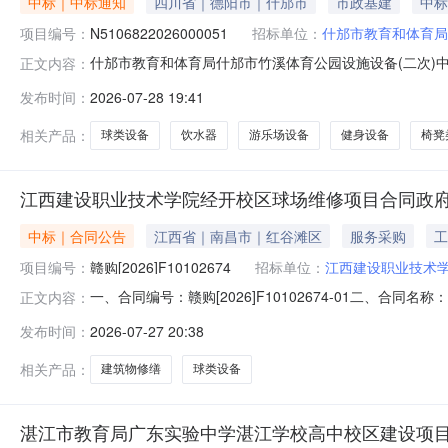
中标｜中标通知
四川省｜德阳市｜什邡市
市政基建
中标
项目编号：
N5106822026000051
招标单位：
什邡市教育和体育局
什邡市教育和体育局什邡市竹溪体育公园设施设备(二次)中标
正文内容：
果采购包1:供应商名称供应商地址中标（成交）金额评审总
发布时间：
2026-07-28 19:41
1,538,118.00元99.08四、主要标的信息合同包
相关产品：
球类设备
饮水器
游乐场设备
健身设备
椅凳
江西建设职业技术学院经开校区球场维修项目合同政
中标｜合同公告
江西省｜南昌市｜红谷滩区
服务采购
工
项目编号：
赣购[2026]F10102674
招标单位：
江西建设职业技术
一、合同编号：赣购[2026]F10102674-01二、合
正文内容：
购人(甲方)：江西建设职业技术学院地址：江西省南昌小蓝经
发布时间：
2026-07-27 20:38
侗族自治州凯里市鸭塘街道凯开大道西侧、棉纺厂13号路延伸段
相关产品：
建筑物修缮
球类设备
湛江市教育局广东实验中学湛江学校高中校区建设项