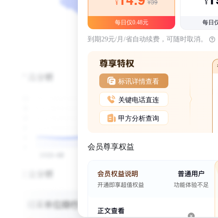
¥39
¥
¥
每日仅0.48元
每日仅
到期29元/月/省自动续费，可随时取消。
标讯详情查看
关键电话直连
甲方分析查询
会员尊享权益