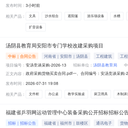
采购文件，并于2026年08月13日09时00分（北京时间
发布时间：
3小时前
式：询价预算金额：1,527,351.96元采购需求：合同包
相关产品：
文具
沙水组合
遮阳篷
游乐场设备
水槽
扩音设备
汤阴县教育局安阳市专门学校改建采购项目
中标｜合同公告
河南省｜安阳市｜汤阴县
工程建筑
工程
项目编号：
安汤竞谈采购-2026-13
招标单位：
汤阴县教育局
中
政府采购货物买卖合同.pdf一、合同编号：安汤竞谈采购-2
正文内容：
称：汤阴县教育局安阳市专门学校改建采购项目五、合同主体
发布时间：
2026-07-31 19:08
南高航实业有限公司企业规模：微型地址：河南省郑州市中原区西
相关产品：
文件柜
办公桌
教学实验桌
厨卫用具
木制床
福建省乒羽网运动管理中心装备采购公开招标招标公
招标｜招标公告
福建省｜福州市｜鼓楼区
通讯电子
货物