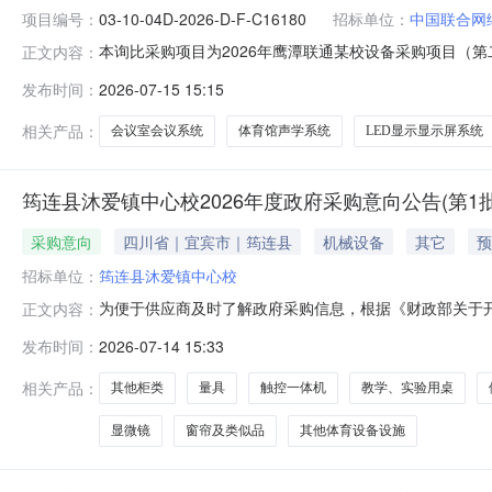
项目编号：
03-10-04D-2026-D-F-C16180
招标单位：
中国联合网
本询比采购项目为2026年鹰潭联通某校设备采购项目（第二次
正文内容：
询比采购失败，现发起第二次询比采购。采购人为中国联合
发布时间：
2026-07-15 15:15
公司。项目资金来源已落实，具备询比采购条件，现进行询
目名称：20
相关产品：
会议室会议系统
体育馆声学系统
LED显示显示屏系统
筠连县沐爱镇中心校2026年度政府采购意向公告(第1批
采购意向
四川省｜宜宾市｜筠连县
机械设备
其它
预
招标单位：
筠连县沐爱镇中心校
为便于供应商及时了解政府采购信息，根据《财政部关于开
正文内容：
公告(第1批)采购意向公开如下：序号采购项目名称采购需求
发布时间：
2026-07-14 15:33
购数量：3台采购内容：A08060399-其他计算机软件采购数
相关产品：
其他柜类
量具
触控一体机
教学、实验用桌
显微镜
窗帘及类似品
其他体育设备设施