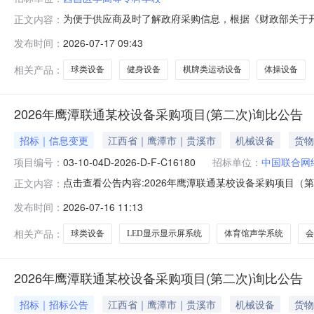
为便于供应商及时了解政府采购信息，根据《财政部关于开
正文内容：
向公告(第18批)采购意向公开如下：序号采购项目名称采购
发布时间：
2026-07-17 09:43
购数量：1批采购内容：A02460400-体操设备采购数量
相关产品：
球类设备
健身设备
棋牌类运动设备
体操设备
2026年鹰潭联通某校设备采购项目(第二次)询比公告
招标｜信息变更
江西省｜鹰潭市｜贵溪市
机械设备
货物
项目编号：
03-10-04D-2026-D-F-C16180
招标单位：
中国联合网
点击查看公告内容:2026年鹰潭联通某校设备采购项目（第二
正文内容：
发布时间：
2026-07-16 11:13
相关产品：
球类设备
LED显示显示屏系统
体育馆声学系统
会
2026年鹰潭联通某校设备采购项目(第二次)询比公告
招标｜招标公告
江西省｜鹰潭市｜贵溪市
机械设备
货物