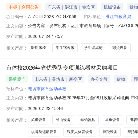
中标｜合同公告
广东省｜湛江市｜赤坎区
机械设备
货物
项目编号：
ZJZCDL2026-ZC-GZ059
招标单位：
湛江市教育局
公告内容：发布机构：湛江市教育局项目编号：ZJZCDL202
正文内容：
购项目三、项目编号ZJZCDL2026-ZC-GZ059
发布时间：
2026-07-24 17:57
区人民大道北76号湛江市教育局联系方式：0759-3354
相关产品：
医用床椅
学生宿舍床
学生课桌椅
球类设备
市体校2026年省优秀队专项训练器材采购项目
采购意向
山东省｜潍坊市｜寒亭区
办公文教
货物
预
招标单位：
潍坊市体育运动学校
潍坊市体育运动学校2026年07月至08月政府采购意向-
正文内容：
坊市体育运动学校2026年07月至08月政府采购意向采购
发布时间：
2026-07-22 15:46
币)采购品目：A02460500举重设备,A02462000摔跤、柔
相关产品：
柔道设备
登山设备
垂钓器具
举重设备
田赛
棋牌类运动设备
残疾人体育设备
摔跤设备
摩托