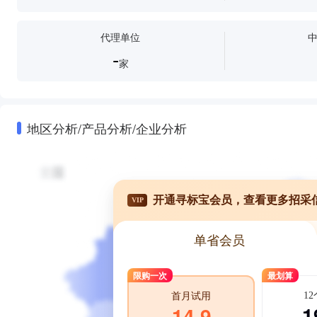
代理单位
-
家
地区分析/产品分析/企业分析
开通寻标宝会员，查看更多招采
VIP
单省会员
限购一次
最划算
1
首月试用
1
14.9