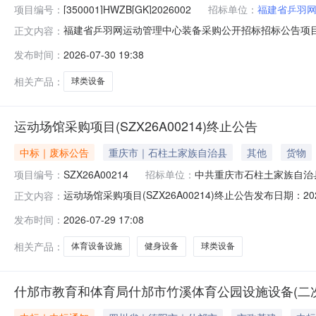
项目编号：
[350001]HWZB[GK]2026002
招标单位：
福建省乒羽
福建省乒羽网运动管理中心装备采购公开招标招标公告项目概况
正文内容：
管理中心装备采购组织公开招标，现欢迎国内合格的供应商前来参加
发布时间：
2026-07-30 19:38
在福建省政府采购网上公开信息系统按项目获取采购文件，并于
相关产品：
球类设备
运动场馆采购项目(SZX26A00214)终止公告
中标｜废标公告
重庆市｜石柱土家族自治县
其他
货物
项目编号：
SZX26A00214
招标单位：
中共重庆市石柱土家族自治
运动场馆采购项目(SZX26A00214)终止公告发布日期
正文内容：
标人：运动场馆采购项目(项目号：SZX26A00214)于
发布时间：
2026-07-29 17:08
评标委员会无四、其他补充事宜五、凡对本次公告内容提
相关产品：
体育设备设施
健身设备
球类设备
什邡市教育和体育局什邡市竹溪体育公园设施设备(二次