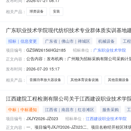
发布时间：
2026-07-21 08:17
工业大学付款方式：一次付清联系人：联系电话：签约时间
相关产品：
球类设备
安装
广东职业技术学院现代纺织技术专业群体质实训基地建设项目
招标｜信息变更
广东省｜佛山市｜禅城区
机械设备
工程
项目编号：
GZSW26156HG2185
招标单位：
广东职业技术学院
公告内容：发布机构：广州顺为招标采购有限公司采购计划编号：4
正文内容：
他柜类,音箱,音频功率放大器设备（功放设备）,其他音
发布时间：
2026-07-20 15:17
项目编号：GZSW26156HG2185原公告的采购项目
相关产品：
音频功率放大器设备
其他体育设备设施
其他音频设备
江西建院工程检测有限公司关于江西建设职业技术学院经开校
中标｜中标通知
江西省｜南昌市｜红谷滩区
服务采购
工
项目编号：
JXJY2026-JZ023
招标单位：
江西建设职业技术学院
一、项目编号JXJY2026-JZ023二、项目名称经
正文内容：