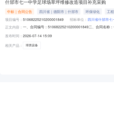
什邡市七一中学足球场草坪维修改造项目补充采购
中标｜合同公告
四川省｜德阳市｜什邡市
环保绿化
工程
项目编号：
51068225210200001849
招标单位：
四川省什邡市七
一、合同编号：51068225210200001849二、合同
正文内容：
学足球场草坪维修改造项目（川财教[2024]87号）五、
发布时间：
2026-07-14 15:09
方）：四川中泰恒业建设工程有限公司地址：四川省成都市青羊
相关产品：
球类设备
NEW
HOT
5折起