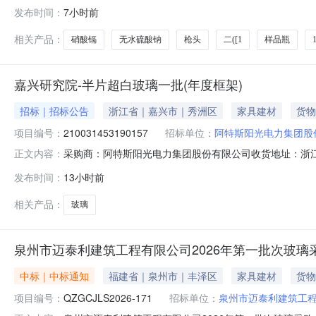
位：化学学院采购时间：2026-08-0717:04:50
发布时间：
7小时前
科技有限公司玻璃板布什漏斗,150ML，24/40,F966024
相关产品：
硝酸镉
无水硫酸钠
枪头
二([1
样品瓶
嘉兴研究院-半片超白玻璃一批(年度框架)
招标｜招标公告
浙江省｜嘉兴市｜秀洲区
家具建材
货物
项目编号：
210031453190157
招标单位：
阿特斯阳光电力集团股
采购商：阿特斯阳光电力集团股份有限公司收货地址：浙江嘉兴
正文内容：
08-0714:19:29截止时间2026-08-1412:59:59期
发布时间：
13小时前
兴阿特斯光伏技术有限公司商机详细信息采购类型：标准订
相关产品：
玻璃
泉州市迈泰利建筑工程有限公司2026年第一批次玻璃
中标｜中标通知
福建省｜泉州市｜丰泽区
家具建材
货物
项目编号：
QZGCJLS2026-171
招标单位：
泉州市迈泰利建筑工