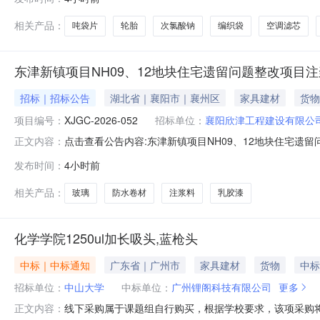
的售后服务响应。2、具有行业主管部门认定的制造商资格
量监督检验所检测合格的
相关产品：
吨袋片
轮胎
次氯酸钠
编织袋
空调滤芯
东津新镇项目NH09、12地块住宅遗留问题整改项目
招标｜招标公告
湖北省｜襄阳市｜襄州区
家具建材
货物
项目编号：
XJGC-2026-052
招标单位：
襄阳欣津工程建设有限公
点击查看公告内容:东津新镇项目NH09、12地块住宅遗留
正文内容：
发布时间：
4小时前
相关产品：
玻璃
防水卷材
注浆料
乳胶漆
化学学院1250ul加长吸头,蓝枪头
中标｜中标通知
广东省｜广州市
家具建材
货物
中标
招标单位：
中山大学
中标单位：
广州锂阁科技有限公司
更多
线下采购属于课题组自行购买，根据学校要求，该项采购将
正文内容：