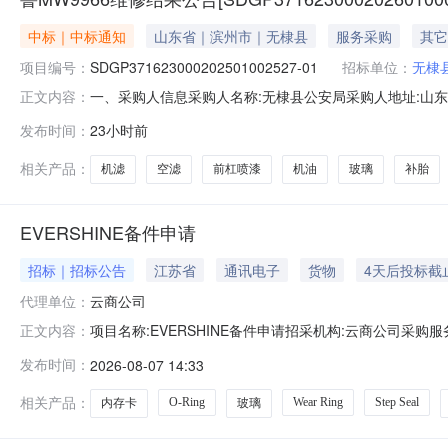
中标｜中标通知
山东省｜滨州市｜无棣县
服务采购
其它
项目编号：
SDGP371623000202501002527-01
招标单位：
无棣
一、采购人信息采购人名称:无棣县公安局采购人地址:山东省
正文内容：
目名称:山东省滨州市无棣县机关政务保障中心无棣县公务车辆定
发布时间：
23小时前
目名称:鲁MW9966维修框架协议合同授予阶段项目编号:SDG
相关产品：
机滤
空滤
前杠喷漆
机油
玻璃
补胎
EVERSHINE备件申请
招标｜招标公告
江苏省
通讯电子
货物
4天后投标截
代理单位：
云商公司
项目名称:EVERSHINE备件申请招采机构:云商公司采购服务科报价
正文内容：
美元标书状态:报价中截至时间:2026-08-1211:00招采电
发布时间：
2026-08-07 14:33
1EEPROM/MK6OILMISTDETECTORPRESSUREGUAGE个
相关产品：
O-Ring
Wear Ring
Step Seal
内存卡
玻璃