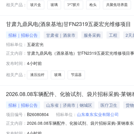
相关产品：
玻片盒
玻璃
5*7胶片
枪头
共聚焦培养皿
甘肃九鼎风电(酒泉基地)甘FN2319五菱宏光维修项目
招标｜招标公告
甘肃省｜酒泉市
服务采购
工程
2天
招标单位：
五菱宏光
甘肃九鼎风电（酒泉基地）甘FN2319五菱宏光维修项目
正文内容：
检查节温器。供应商报名要求：报名附件：报名截止时间：20
发布时间：
4小时前
报价附件：报价截止时间：2026-08-1018:00采购类
相关产品：
液压拉杆
玻璃
节温器
2026.08.08车辆配件、化验试剂、袋片招标采购-莱
招标｜招标公告
山东省｜济南市｜钢城区
医疗卫生
货物
项目编号：
B26080804
招标单位：
山东泰东实业有限公司
2026.08.08车辆配件、化验试剂、袋片招标采购-莱
正文内容：
资名称及数量：请点击下方物资明细表下载。2、交货地点
发布时间：
4小时前