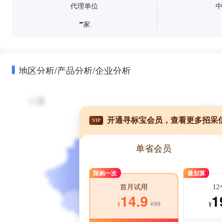
代理单位
-
家
地区分析/产品分析/企业分析
开通寻标宝会员，查看更多招采
VIP
单省会员
限购一次
最划算
1
首月试用
1
14.9
¥39
¥
¥