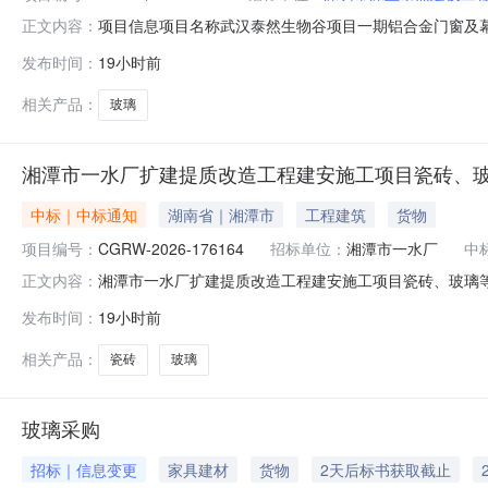
项目信息项目名称武汉泰然生物谷项目一期铝合金门窗及幕墙
正文内容：
以西项目类型货物采购方式公开招标项目行业分类住宅装饰
发布时间：
19小时前
不限于：铝合金门窗、玻璃栏板、百叶、石材幕墙、铝板
2#、3#、4#、7#、8#
相关产品：
玻璃
湘潭市一水厂扩建提质改造工程建安施工项目瓷砖、
中标｜中标通知
湖南省｜湘潭市
工程建筑
货物
项目编号：
CGRW-2026-176164
招标单位：
湘潭市一水厂
中
湘潭市一水厂扩建提质改造工程建安施工项目瓷砖、玻璃等材料
正文内容：
程建安施工项目瓷砖、玻璃等材料采购任务公示期：~联系人
发布时间：
19小时前
关系人有任何异议，请在公示期内向我司招标中心提出，
系电话1湘潭世佳新材
相关产品：
瓷砖
玻璃
玻璃采购
招标｜信息变更
家具建材
货物
2天后标书获取截止