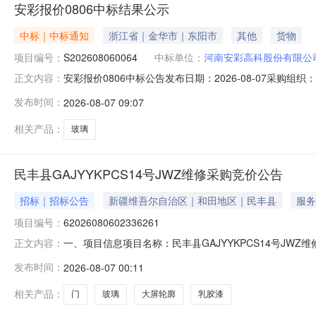
安彩报价0806中标结果公示
中标｜中标通知
浙江省｜金华市｜东阳市
其他
货物
项目编号：
S202608060064
中标单位：
河南安彩高科股份有限公
安彩报价0806中标公告发布日期：2026-08-07采
正文内容：
本信息：1、项目标号：S2026080600642、项目名称：
发布时间：
2026-08-07 09:07
玻璃,2378*1297*2.0,超白压花,半钢化,镀膜,SK-10+
相关产品：
玻璃
民丰县GAJYYKPCS14号JWZ维修采购竞价公告
招标｜招标公告
新疆维吾尔自治区｜和田地区｜民丰县
服务
项目编号：
62026080602336261
一、项目信息项目名称：民丰县GAJYYKPCS14号JWZ维修采购项
正文内容：
08-1120:00采购单位：民丰县GAJ供应商规模要求
发布时间：
2026-08-07 00:11
保养服务;服务内容:透光耐压、标准钢化玻璃、蓝色;服务方
相关产品：
门
玻璃
大屏轮廓
乳胶漆