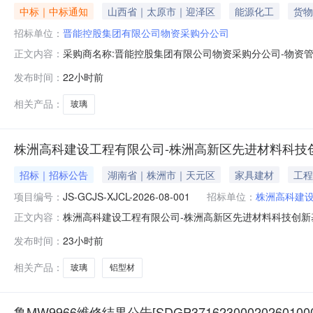
中标｜中标通知
山西省｜太原市｜迎泽区
能源化工
货物
招标单位：
晋能控股集团有限公司物资采购分公司
采购商名称:晋能控股集团有限公司物资采购分公司-物资管
正文内容：
式:询比价中标供应商:未公开中标金额:未公开询单结束时间:20
发布时间：
22小时前
相关产品：
玻璃
株洲高科建设工程有限公司-株洲高新区先进材料科技
招标｜招标公告
湖南省｜株洲市｜天元区
家具建材
工程
项目编号：
JS-GCJS-XJCL-2026-08-001
招标单位：
株洲高科建
株洲高科建设工程有限公司-株洲高新区先进材料科技创新基础设
正文内容：
先进材料科技创新基础设施建设项目（铝合金门窗）询比价
发布时间：
23小时前
公司-株洲高新区先进材料科技创新基础设施建设项目1.
况：本
相关产品：
玻璃
铝型材
鲁MW9966维修结果公告[SDGP371623000202601000