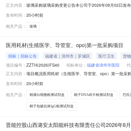
玻璃采购玻璃采购变更公告本公司于2026年08月02日发布
正文内容：
间:2026年08月10日08:00澄清与修改的内容:响应文
发布时间：
20小时前
相关产品：
玻璃
医用耗材(生殖医学、导管室、opo)第一批采购项目
招标｜招标公告
福建省｜漳州市｜芗城区
医疗卫生
货物
项目编号：
ZZTH(2026)FS40
招标单位：
福建省漳州市医院
代
项目概况医用耗材（生殖医学、导管室、opo）第一批采购
正文内容：
间）前提交响应文件。一、项目基本情况项目编号：ZZTH
发布时间：
20小时前
品目号采购标的预算单价单价最高限价简要技术需求或服务要求11
相关产品：
精液白细胞检测试剂盒
精子DNA碎片检测试剂盒
巴氏
精子包被抗体IgG检测试剂盒
晋能控股山西潞安太阳能科技有限责任公司2026年8