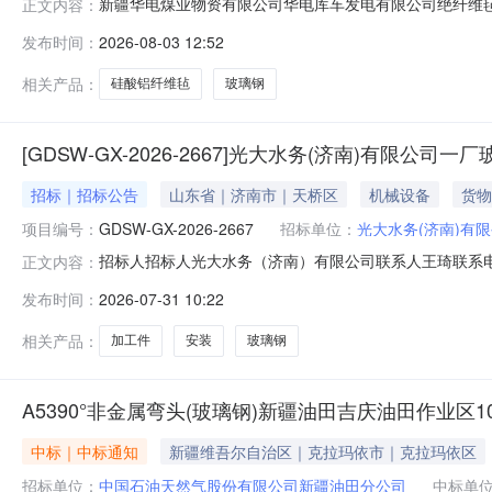
新疆华电煤业物资有限公司华电库车发电有限公司绝纤维毡等
正文内容：
采购代理机构：新疆华电煤业物资有限公司四、采购方式：公开
发布时间：
2026-08-03 12:52
08-31九、备注：十、采购清单序号采购人物资名称税率
铝
相关产品：
硅酸铝纤维毡
玻璃钢
[GDSW-GX-2026-2667]光大水务(济南)有限公
招标｜招标公告
山东省｜济南市｜天桥区
机械设备
货物
项目编号：
GDSW-GX-2026-2667
招标单位：
光大水务(济南)有
招标人招标人光大水务（济南）有限公司联系人王琦联系电话0
正文内容：
司一厂玻璃钢及加工件（含安装）采购询价公告.pdf
发布时间：
2026-07-31 10:22
相关产品：
加工件
安装
玻璃钢
A5390°非金属弯头(玻璃钢)新疆油田吉庆油田作业区100
中标｜中标通知
新疆维吾尔自治区｜克拉玛依市｜克拉玛依区
招标单位：
中国石油天然气股份有限公司新疆油田分公司
中标单