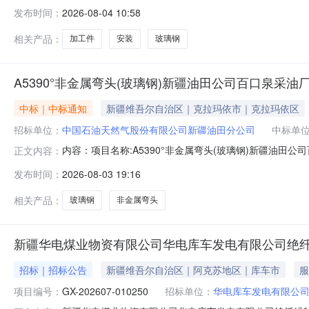
件（含安装）采购变更公告.pdf
发布时间：
2026-08-04 10:58
相关产品：
加工件
安装
玻璃钢
A5390°非金属弯头(玻璃钢)新疆油田公司百口泉采油厂10
中标｜中标通知
新疆维吾尔自治区｜克拉玛依市｜克拉玛依区
招标单位：
中国石油天然气股份有限公司新疆油田分公司
中标单
内容：项目名称:A5390°非金属弯头(玻璃钢)新疆油田
正文内容：
方式：15009908596
发布时间：
2026-08-03 19:16
相关产品：
玻璃钢
非金属弯头
新疆华电煤业物资有限公司华电库车发电有限公司绝
招标｜招标公告
新疆维吾尔自治区｜阿克苏地区｜库车市
服
项目编号：
GX-202607-010250
招标单位：
华电库车发电有限公