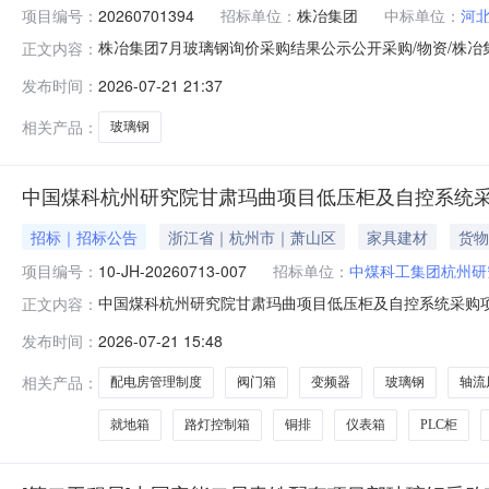
项目编号：
20260701394
招标单位：
株冶集团
中标单位：
河
株冶集团7月玻璃钢询价采购结果公示公开采购/物资/株冶集团
正文内容：
或服务期）:按合同要求联系人:肖经理联系方式:130770
发布时间：
2026-07-21 21:37
相关产品：
玻璃钢
中国煤科杭州研究院甘肃玛曲项目低压柜及自控系统
招标｜招标公告
浙江省｜杭州市｜萧山区
家具建材
货物
项目编号：
10-JH-20260713-007
招标单位：
中煤科工集团杭州研
中国煤科杭州研究院甘肃玛曲项目低压柜及自控系统采购
正文内容：
为：10-JH-20260713-007，采购人为中煤科工
发布时间：
2026-07-21 15:48
项目要求，拟在中国煤科杭州研究院甘肃玛曲项目中采购
注1-11AA1-6~
相关产品：
配电房管理制度
阀门箱
变频器
玻璃钢
轴流
就地箱
路灯控制箱
铜排
仪表箱
PLC柜