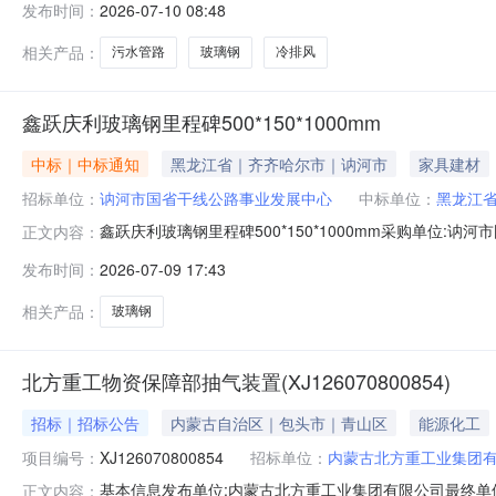
发布时间：
2026-07-10 08:48
相关产品：
污水管路
玻璃钢
冷排风
鑫跃庆利玻璃钢里程碑500*150*1000mm
中标｜中标通知
黑龙江省｜齐齐哈尔市｜讷河市
家具建材
招标单位：
讷河市国省干线公路事业发展中心
中标单位：
黑龙江
鑫跃庆利玻璃钢里程碑500*150*1000mm采购单位:讷河市
正文内容：
商名称:黑龙江省固创交通工程有限公司参考链接:历史合同时间:202
发布时间：
2026-07-09 17:43
相关产品：
玻璃钢
北方重工物资保障部抽气装置(XJ126070800854)
招标｜招标公告
内蒙古自治区｜包头市｜青山区
能源化工
项目编号：
XJ126070800854
招标单位：
内蒙古北方重工业集团
基本信息发布单位:内蒙古北方重工业集团有限公司最终单位
正文内容：