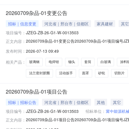
20260709杂品-01变更公告
招标｜信息变更
河北省｜邢台市｜信都区
家具建材
其它
项目编号：
JZEG-ZB-26-G1-W-0013503
20260709杂品-01变更公告20260709杂品-01项目编号JZE
正文内容：
采购明细信息：物资编码物资名称生产厂家（品牌）规格型号采购数量计
发布时间：
2026-07-13 09:49
2026.7.20R24000000012面罩电焊钳25个2026.7.20R260
相关产品：
玻璃钢
电焊钳
锄头
套筒
白玻璃
涂料
法兰密封胶圈
活动扳手
面罩
砂轮
切割片
20260709杂品-01项目公告
招标｜招标公告
河北省｜邢台市｜信都区
其他
其它
项目编号：
JZEG-ZB-26-G1-W-0013503
招标单位：
冀中能源机
20260709杂品-01项目公告20260709杂品-01项目编号JZEG
正文内容：
采购明细信息：物资编码物资名称生产厂家（品牌）规格型号采购数量计