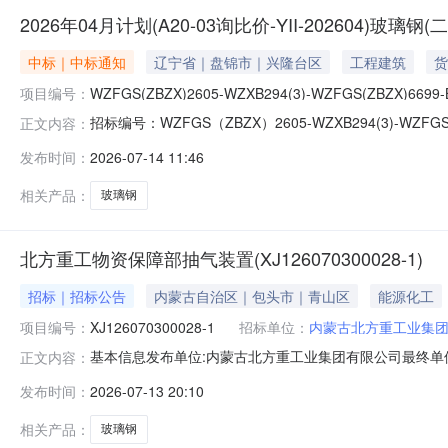
2026年04月计划(A20-03询比价-YII-202604)玻璃
中标｜中标通知
辽宁省｜盘锦市｜兴隆台区
工程建筑
货
项目编号：
WZFGS(ZBZX)2605-WZXB294(3)-WZFGS(ZBZX)6699-
招标编号：WZFGS（ZBZX）2605-WZXB294(3)-WZ
正文内容：
（A20-03询比价-YII-202604）玻璃钢（二次）成交结果
发布时间：
2026-07-14 11:46
询比价-YII-202604）玻璃钢（二次）物资类询比采购
相关产品：
玻璃钢
北方重工物资保障部抽气装置(XJ126070300028-1)
招标｜招标公告
内蒙古自治区｜包头市｜青山区
能源化工
项目编号：
XJ126070300028-1
招标单位：
内蒙古北方重工业集
基本信息发布单位:内蒙古北方重工业集团有限公司最终单位
正文内容：
联系方式:0472-3385219报价函(21).pdf采购明细序
发布时间：
2026-07-13 20:10
2026-07-1714:03:00
相关产品：
玻璃钢