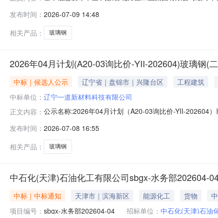
联系方式:0472-3385219报价函(21).pdf采购明细序
发布时间：
2026-07-09 14:48
2026-07-1318:03:00
相关产品：
玻璃钢
2026年04月计划(A20-03询比价-YII-202604)玻璃
中标｜候选人公示
辽宁省｜盘锦市｜兴隆台区
工程建筑
中标单位：
辽宁一道新材料科技有限公司
公示名称:2026年04月计划（A20-03询比价-YII-2026
正文内容：
注:--提出异议的渠道和方式:--标段信息标段/包名称项目类
发布时间：
2026-07-08 16:55
2026-07-0815:23:13中标候选人标段/包名称投标人
相关产品：
玻璃钢
中石化(天津)石油化工有限公司sbgx-水务部202604
中标｜中标通知
天津市｜滨海新区
能源化工
货物
中
项目编号：
sbgx-水务部202604-04
招标单位：
中石化(天津)石油