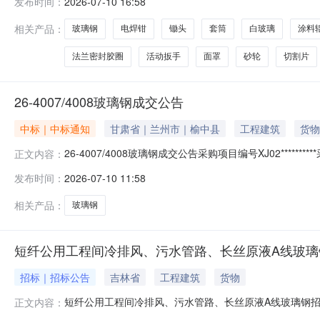
发布时间：
2026-07-10 16:58
2026.7.20R24000000012面罩电焊钳25个2026.7.20R260
相关产品：
玻璃钢
电焊钳
锄头
套筒
白玻璃
涂料
法兰密封胶圈
活动扳手
面罩
砂轮
切割片
26-4007/4008玻璃钢成交公告
中标｜中标通知
甘肃省｜兰州市｜榆中县
工程建筑
货物
26-4007/4008玻璃钢成交公告采购项目编号XJ02********
正文内容：
咨询：来源地址：
发布时间：
2026-07-10 11:58
相关产品：
玻璃钢
短纤公用工程间冷排风、污水管路、长丝原液A线玻璃钢
招标｜招标公告
吉林省
工程建筑
货物
短纤公用工程间冷排风、污水管路、长丝原液A线玻璃钢招标
正文内容：