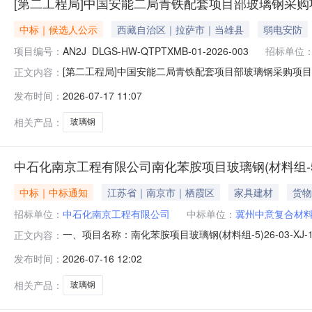
[第二工程局]中国安能二局青铁配套项目部玻璃钢采购
中标｜候选人公示
西藏自治区｜拉萨市｜当雄县
弱电安防
项目编号：
AN2J_DLGS-HW-QTPTXMB-01-2026-003
招标单位
[第二工程局]中国安能二局青铁配套项目部玻璃钢采购项目
正文内容：
布，其他任何网站的转载均为非法。中国安能二局青铁配套项目部玻
发布时间：
2026-07-17 11:07
年7月17日公示结束时间：2026年7月20日本中国安能二局青
相关产品：
玻璃钢
中石化南京工程有限公司南化苯胺项目玻璃钢(材料组-5)2
中标｜中标通知
江苏省｜南京市｜栖霞区
家具建材
货物
招标单位：
中石化南京工程有限公司
中标单位：
冀州中意复合材
一、项目名称：南化苯胺项目玻璃钢(材料组-5)26-03-XJ-1
正文内容：
\DN802.0MPaR=1.5DHG/T21633序号供应商名
发布时间：
2026-07-16 12:02
\DN1502.0MPaR=1.5DHG/T21633序号供应商
相关产品：
玻璃钢