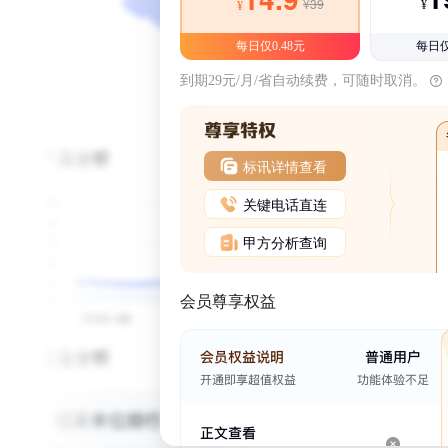
¥39
¥
¥
每日仅0.48元
每日仅
到期29元/月/省自动续费，可随时取消。
标讯详情查看
关键电话直连
甲方分析查询
会员尊享权益