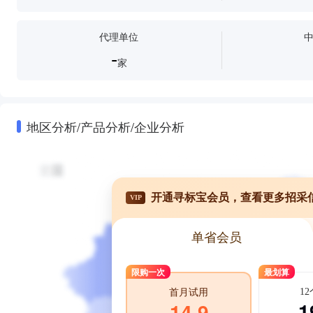
代理单位
-
家
地区分析/产品分析/企业分析
开通寻标宝会员，查看更多招采
VIP
单省会员
限购一次
最划算
1
首月试用
1
14.9