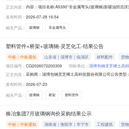
内容：项目名称:A5390°非金属弯头(玻璃钢)新疆油田
正文内容：
式：15009908596
发布时间：
2026-07-28 16:54
相关产品：
玻璃钢
非金属弯头
塑料管件+桥架+玻璃钢-灵芝化工-结果公告
中标｜中标通知
山东省｜淄博市｜临淄区
材料配件
货物
项目编号：
CG2026072200309
招标单位：
淄博包钢灵芝稀土高
采购商：淄博包钢灵芝稀土高科技股份有限公司公告类型：结果
正文内容：
2808:00:00一、成交供应商信息序号成交供应商名
发布时间：
2026-07-23
公开4淄博浩鑫经贸有限公司不公开二、项目说明询比采购
（成交）通知书仅
相关产品：
玻璃钢
桥架
塑料管件
株冶集团7月玻璃钢询价采购结果公示
中标｜中标通知
湖南省｜衡阳市｜常宁市
工程建筑
货物