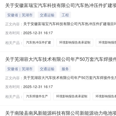
关于安徽富瑞宝汽车科技有限公司汽车热冲压件扩建
安徽省｜芜湖市
交通运输
工程
关于安徽富瑞宝汽车科技有限公司汽车热冲压件扩建项目环
正文内容：
科技有限公司汽车热冲压件扩建项目环境影响报告表作出
发布时间：
2025-12-31 16:17
服务中心管理有关规定执行。若对本项目建设有不同意见，请
保窗口（芜湖市鸠江区瑞祥路88
相关产品：
汽车热冲压件扩建
环境影响报告表承诺制
环境影响报
关于芜湖容大汽车技术有限公司年产50万套汽车焊接
安徽省｜芜湖市
交通运输
服务
关于芜湖容大汽车技术有限公司年产50万套汽车焊接件生
正文内容：
我局对芜湖容大汽车技术有限公司年产50万套汽车焊接
发布时间：
2025-12-31 16:17
可相关法律法规和芜湖市政务服务中心管理有关规定执行。若
址：芜湖市市民服务中心六楼环
相关产品：
汽车焊接件生产
环境影响报告表承诺制
环境影响报告
关于南陵县南风新能源科技有限公司新能源动力电池