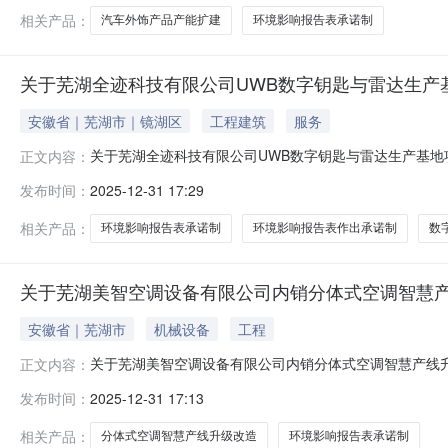
目.pdf6、告知承诺制审批承诺书.
相关产品：
汽车外饰产品产能扩建
环境影响报告表承诺制
关于芜湖全迹科技有限公司UWB数字钥匙与雷达生产
安徽省｜芜湖市｜镜湖区
工程建筑
服务
关于芜湖全迹科技有限公司UWB数字钥匙与雷达生产基地
正文内容：
技有限公司UWB数字钥匙与雷达生产基地项目环境影响
发布时间：
2025-12-31 17:29
湖市政务服务中心管理有关规定执行。若对本项目建设有不同
心六楼环保窗口（芜湖市鸠江
相关产品：
环境影响报告表承诺制
环境影响报告表作出承诺制
数
关于芜湖美智空调设备有限公司内销分体式空调智慧
安徽省｜芜湖市
机械设备
工程
关于芜湖美智空调设备有限公司内销分体式空调智慧产线升
正文内容：
湖美智空调设备有限公司内销分体式空调智慧产线升级改
发布时间：
2025-12-31 17:13
相关法律法规和芜湖市政务服务中心管理有关规定执行。若对
芜湖市市民服务中心六楼环保窗口
相关产品：
分体式空调智慧产线升级改造
环境影响报告表承诺制