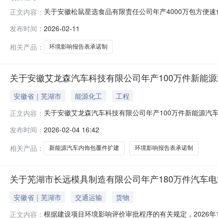
关于安徽松鼠星选食品有限责任公司年产4000万包方便速
正文内容：
徽松鼠星选食品有限责任公司年产4000万包方便速食生
发布时间：
2026-02-11
可相关法律法规执行。若对本项目建设有不同意见，请于公示
生态环境窗口（籍山大道
相关产品：
环境影响报告表承诺制
关于安徽艾龙森汽车科技有限公司年产100万件新能
安徽省｜芜湖市
能源化工
工程
关于安徽艾龙森汽车科技有限公司年产100万件新能源汽
正文内容：
对安徽艾龙森汽车科技有限公司年产100万件新能源汽车
发布时间：
2026-02-04 16:42
按行政许可相关法律法规和芜湖市政务服务中心管理有关规
2963069地址：芜湖市市民服务
相关产品：
新能源汽车内饰包覆件扩建
环境影响报告表承诺制
关于芜湖市长远模具制造有限公司年产180万件汽车电
安徽省｜芜湖市
交通运输
货物
根据建设项目环境影响评价审批程序的有关规定，2026年
正文内容：