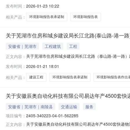
22日我局对芜湖前湾建设开发有限公司上海路（银瓶山路
发布时间：
2026-01-23 10:22
按行政许可相关法律法规和芜湖市政务服务中心管理有关规
2963069地址：芜湖市市民服务中心
相关产品：
环境影响报告表承诺制
环境影响报告表
关于芜湖市住房和城乡建设局长江北路(泰山路-港一
安徽省｜芜湖市
工程建筑
工程
关于芜湖市住房和城乡建设局长江北路（泰山路-港一路）
正文内容：
湖市住房和城乡建设局长江北路（泰山路-港一路）建设
发布时间：
2026-01-21 18:01
相关法律法规和芜湖市政务服务中心管理有关规定执行。若对
芜湖市市民服务中心六楼环保窗
相关产品：
建设工程
环境影响报告表承诺制
环境影响报告表作出
关于安徽辰奥自动化科技有限公司易达年产4500套
安徽省｜芜湖市｜南陵县
交通运输
服务
项目编号：
2405-340223-04-01-562285
关于安徽辰奥自动化科技有限公司易达年产4500套快递
正文内容：