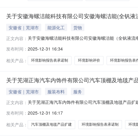
关于安徽海螺洁能科技有限公司安徽海螺洁能(全钒液
安徽省｜芜湖市
能源化工
货物
关于安徽海螺洁能科技有限公司安徽海螺洁能（全钒液流
正文内容：
2025年12月31日我局对安徽海螺洁能科技有限公司
发布时间：
2025-12-31 16:34
况予以公示，公示期为5个工作日。公示期按行政许可相
环境局行政审批科。联系电话：0553-2
相关产品：
环境影响报告表承诺制
环境影响评价
环境影响报告表
关于芜湖正海汽车内饰件有限公司汽车顶棚及地毯产
安徽省｜芜湖市
服装布料
服务
关于芜湖正海汽车内饰件有限公司汽车顶棚及地毯产品扩建
正文内容：
汽车内饰件有限公司汽车顶棚及地毯产品扩建项目环境影
发布时间：
2025-12-31 16:17
和芜湖市政务服务中心管理有关规定执行。若对本项目建设有
务中心六楼环保窗口（芜湖市鸠江
相关产品：
汽车顶棚及地毯产品扩建
环境影响报告表承诺制
环境