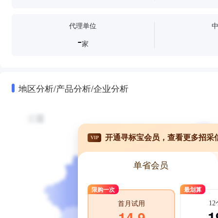
代理单位
-
家
地区分析/产品分析/企业分析
开通寻标宝会员，查看更多招采
VIP
单省会员
限购一次
最划算
1
首月试用
1
14.9