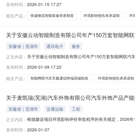
15日我局对安徽辰奥自动化科技有限公司易达年产450
发布时间：
2026-01-15 17:27
个工作日。公示期按行政许可相关法律法规执行。若对本项目
地址：南陵县市民中心二
相关产品：
快递物流智能装备研发制造
环境影响报告表承诺制
环
关于安徽云动智能制造有限公司年产150万套智能网
安徽省｜芜湖市
通讯电子
服务
关于安徽云动智能制造有限公司年产150万套智能网联汽
正文内容：
日我局对安徽云动智能制造有限公司年产150万套智能网
发布时间：
2026-01-09 17:22
作日。公示期按行政许可相关法律法规和芜湖市政务服务
话：0553-2963069地址：芜
相关产品：
智能网联汽车车载通信终端高端制造
环境影响报告表承诺制
关于麦凯瑞(芜湖)汽车外饰有限公司汽车外饰产品产
安徽省｜芜湖市
交通运输
工程
根据建设项目环境影响评价审批程序的有关规定，2026
正文内容：
公示期为5个工作日。公示期按行政许可相关法律法规和
发布时间：
2026-01-07
馈至中国（安徽）自由贸易试验区芜湖片区管委会行政审批