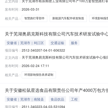
关于芜湖市裕辰精密工业有限公司年产100万套智慧路灯
正文内容：
定，2026年3月31日我局对芜湖市裕辰精密工业有限公
发布时间：
2026-03-31
决定情况予以公示，公示期为5个工作日。公示期按行政
股。联系电话：0553-6827
相关产品：
智慧路灯零部件
新能源汽车配件研发制造
环境影响报
关于芜湖奥易克斯科技有限公司汽车技术研发试验中
安徽省｜芜湖市｜鸠江区
交通运输
服务
项目编号：
2512-340207-04-01-606322
关于芜湖奥易克斯科技有限公司汽车技术研发试验中心项目
正文内容：
技有限公司汽车技术研发试验中心项目环境影响报告表作
发布时间：
2026-02-24 17:11
务服务中心管理有关规定执行。若对本项目建设有不同意见，
环保窗口（芜湖市鸠江区瑞祥路8
相关产品：
环境影响报告表承诺制
关于安徽松鼠星选食品有限责任公司年产4000万包
安徽省｜芜湖市｜南陵县
食品饮品
工程
项目编号：
2511-340223-04-03-531094