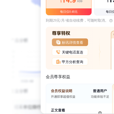
¥39
¥
¥
每日仅0.48元
每日仅
到期29元/月/省自动续费，可随时取消。
标讯详情查看
关键电话直连
甲方分析查询
会员尊享权益