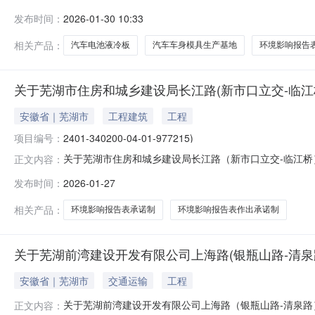
定，现将审批决定情况予以公示，公示期为5个工作日。
发布时间：
2026-01-30 10:33
意见，请于公示期内将书面意见反馈至中国（安徽）自由贸
公司年产180万件汽车电池
相关产品：
汽车电池液冷板
汽车车身模具生产基地
环境影响报告
关于芜湖市住房和城乡建设局长江路(新市口立交-临江
安徽省｜芜湖市
工程建筑
工程
项目编号：
2401-340200-04-01-977215)
关于芜湖市住房和城乡建设局长江路（新市口立交-临江桥
正文内容：
27日我局对芜湖市住房和城乡建设局长江路（新市口立交
发布时间：
2026-01-27
现将作出的审批决定情况予以公示，公示期为5个工作日
书面意见反馈至市生态环境局行政审批科。
相关产品：
环境影响报告表承诺制
环境影响报告表作出承诺制
关于芜湖前湾建设开发有限公司上海路(银瓶山路-清泉
安徽省｜芜湖市
交通运输
工程
关于芜湖前湾建设开发有限公司上海路（银瓶山路-清泉路
正文内容：