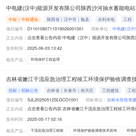
中电建(汉中)能源开发有限公司陕西沙河抽水蓄能电
中标｜中标通知
陕西省｜汉中市｜勉县
水利水电
工程
项目编号：
D1101080711019026001001
招标单位：
中电建(汉中
点击查看公告内容:中电建（汉中）能源开发有限公司陕西
正文内容：
河抽水蓄能电站项目陕西沙河抽水蓄能电站环境保护工程监理中
发布时间：
2025-06-03 13:42
陕西沙河抽水蓄能电站环境保护工程监理，中标人名称：
其招标代理机构：中电
相关产品：
环境保护工程监理
吉林省嫩江干流应急治理工程竣工环境保护验收调查
招标｜招标公告
吉林省｜长春市｜南关区
工程建筑
工程
项目编号：
SJL20250512SLGCO1001
招标单位：
吉林水投投资
点击查看公告内容:吉林省嫩江干流应急治理工程竣工环境
正文内容：
环境保护验收调查技术咨询一标段、环境保护工程监理二标段、
发布时间：
2025-05-17 02:16
吉林省嫩江干流应急治理工程已由项目审批/核准/备案机关
方式为公开招
相关产品：
干流应急治理工程竣
环境保护验收调查技术咨询
环境