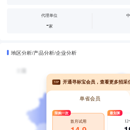
代理单位
-
家
地区分析/产品分析/企业分析
开通寻标宝会员，查看更多招采
VIP
单省会员
限购一次
最划算
1
首月试用
1
14.9