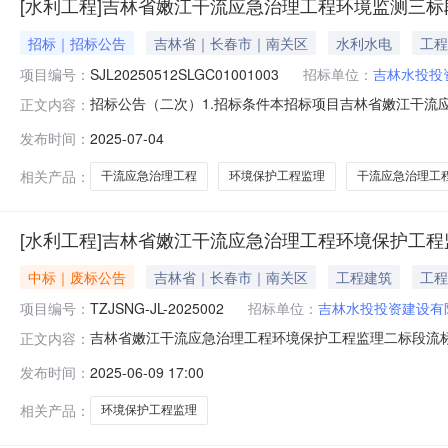
[水利工程]吉林省嫩江干流应急治理工程环境监测三
招标｜招标公告
吉林省｜长春市｜南关区
水利水电
工程
项目编号：
SJL20250512SLGC01001003
招标单位：
吉林水投投
招标公告（二次）1.招标条件本招标项目吉林省嫩江干流
正文内容：
建设有限公司，招标代理机构为法正项目管理集团有限公司
发布时间：
2025-07-04
县、前郭县境内。2.2本项目共计二个标段，内容如下：
护、固体废物处理、环境空气
相关产品：
干流应急治理工程
环境保护工程监理
干流应急治理工
[水利工程]吉林省嫩江干流应急治理工程环境保护工
中标｜废标公告
吉林省｜长春市｜南关区
工程建筑
工程
项目编号：
TZJSNG-JL-2025002
招标单位：
吉林水投投资建设有
吉林省嫩江干流应急治理工程环境保护工程监理二标段流标公
正文内容：
段二、项目废标的原因：截止到2025年6月9日9时0
发布时间：
2025-06-09 17:00
提出询问，请按以下方式联系。招标人：吉林水投投资建设有限
819
相关产品：
环境保护工程监理