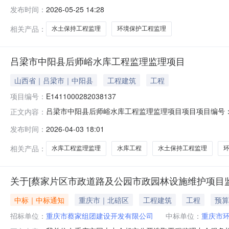
基础设施建设投资（集团）有限公司，招标代理机构为佳木
发布时间：
2026-05-25 14:28
称：松花江一级支流英格吐河三岔口生态湿地工程项目水土
至松桦街与哗啦沟交叉
相关产品：
水土保持工程监理
环境保护工程监理
吕梁市中阳县后师峪水库工程监理监理项目
山西省｜吕梁市｜中阳县
工程建筑
工程
项目编号：
E1411000282038137
吕梁市中阳县后师峪水库工程监理监理项目项目项目编号：E
正文内容：
房屋建筑业项目审批文件名称：关于吕梁市中阳县后师峪水
发布时间：
2026-04-03 18:01
发展和改革委员会项目建立时间：2026-04-0315:5
相关产品：
水库工程监理监理
水库工程
水土保持工程监理
关于[蔡家片区市政道路及公园市政园林设施维护项目
中标｜中标通知
重庆市｜北碚区
工程建筑
工程
预算
招标单位：
重庆市蔡家组团建设开发有限公司
中标单位：
重庆市