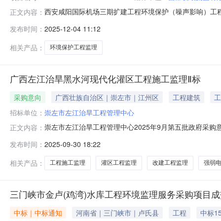
西安咸阳国际机场三期扩建工程环境保护（噪声影响）工程监理中标
正文内容：
间：2025年12月08日17时00分00秒本西安咸阳国际机
发布时间：
2025-12-04 11:12
安咸阳国际机场三期扩建工程环境保护（噪声影响）工程监
相关产品：
环境保护工程监理
广西左江治旱黑水河现代化灌区工程施工监理Ⅱ标
采购意向
广西壮族自治区｜崇左市｜江州区
工程建筑
工
招标单位：
崇左市左江治旱工程管理中心
崇左市左江治旱工程管理中心2025年9月第五批政府采
正文内容：
购意向：崇左市左江治旱工程管理中心2025年9月第五
发布时间：
2025-09-30 18:22
算金额：0.900000万元(人民币)采购品目：采购需求概
相关产品：
工程施工监理
灌区工程监理
改建工程监理
强弱
三门峡市金卢(鸡湾)水库工程环境监理服务采购项目
中标｜中标通知
河南省｜三门峡市｜卢氏县
工程
中标15