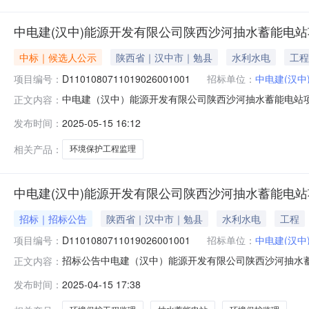
中电建(汉中)能源开发有限公司陕西沙河抽水蓄能电
中标｜候选人公示
陕西省｜汉中市｜勉县
水利水电
工程
项目编号：
D1101080711019026001001
招标单位：
中电建(汉中
中电建（汉中）能源开发有限公司陕西沙河抽水蓄能电站
正文内容：
陕西沙河抽水蓄能电站环境保护工程监理中标候选人公示中标候
发布时间：
2025-05-15 16:12
电站环境保护工程监理项目已完成评标工作。根据评标委
包/组包名称：陕西沙河抽水
相关产品：
环境保护工程监理
中电建(汉中)能源开发有限公司陕西沙河抽水蓄能电
招标｜招标公告
陕西省｜汉中市｜勉县
水利水电
工程
项目编号：
D1101080711019026001001
招标单位：
中电建(汉中
招标公告中电建（汉中）能源开发有限公司陕西沙河抽水蓄能电站
正文内容：
陕西沙河抽水蓄能电站已由陕西省发展和改革委员会批准建
发布时间：
2025-04-15 17:38
已具备招标条件，现对该项目进行公开招标2.项目概况与
360km，