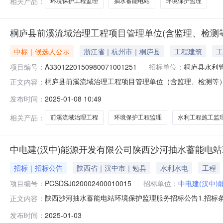
相关产品：
环境保护工程监理
抽水蓄能电站
环境保护监理
桐庐县前溪流域治理工程项目管理单位(含监理、检测等)[A330
中标｜候选人公示
浙江省｜杭州市｜桐庐县
工程建筑
工
项目编号：
A3301220150980071001251
招标单位：
桐庐县水利
桐庐县前溪流域治理工程项目管理单位（含监理、检测等）[A3301220
正文内容：
息公开中标候选人公示/span项目名称:桐庐县前溪流域
发布时间：
2025-01-08 10:49
大厦9楼联系人:丁亮电话:13429669159代理机构:名
相关产品：
前溪流域治理工程
环境保护工程监理
水利工程施工监
中电建(汉中)能源开发有限公司陕西沙河抽水蓄能电
招标｜招标公告
陕西省｜汉中市｜勉县
水利水电
工程
项目编号：
PCSDSJ020002400010015
招标单位：
中电建(汉中)
陕西沙河抽水蓄能电站环境保护监理服务招标公告1.招
正文内容：
来自20%的企业自筹及80%的银行贷款。本工程环境保护
发布时间：
2025-01-03
服务；项目编号：PCSDSJ020002400010015。