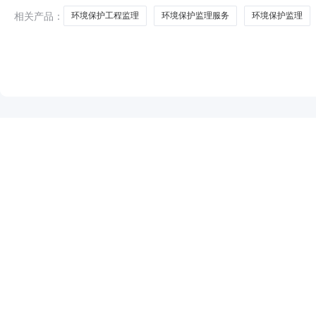
上水
相关产品：
环境保护工程监理
环境保护监理服务
环境保护监理
NEW
HOT
5折起
暂时没有搜索结果…