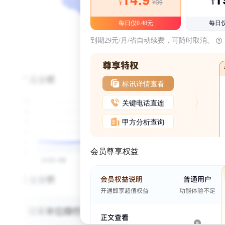
¥39
¥
¥
每日仅0.48元
每日仅
到期29元/月/省自动续费，可随时取消。
标讯详情查看
关键电话直连
甲方分析查询
会员尊享权益