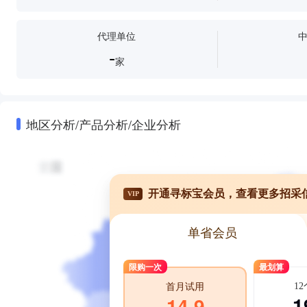
代理单位
-
家
地区分析/产品分析/企业分析
开通寻标宝会员，查看更多招采
VIP
单省会员
限购一次
最划算
1
首月试用
1
14.9