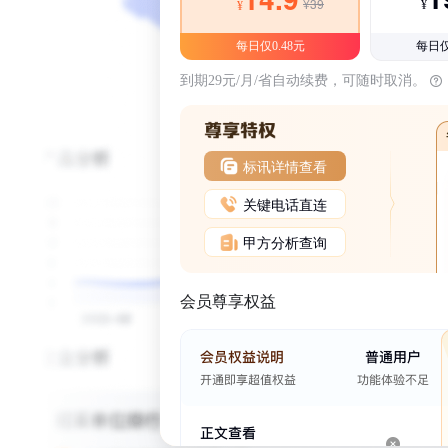
¥39
¥
¥
每日仅0.48元
每日仅
到期29元/月/省自动续费，可随时取消。
标讯详情查看
关键电话直连
甲方分析查询
会员尊享权益