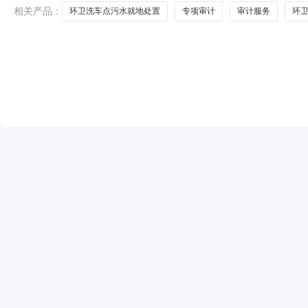
647
相关产品：
环卫洗车点污水就地处置
专项审计
审计服务
环