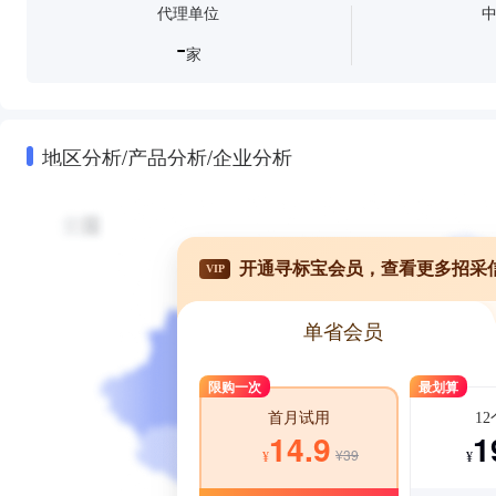
代理单位
-
家
地区分析/产品分析/企业分析
开通寻标宝会员，查看更多招采
VIP
单省会员
限购一次
最划算
1
首月试用
1
14.9
¥39
¥
¥