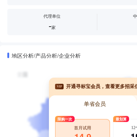
代理单位
-
家
地区分析/产品分析/企业分析
开通寻标宝会员，查看更多招采
VIP
单省会员
限购一次
最划算
1
首月试用
1
14.9