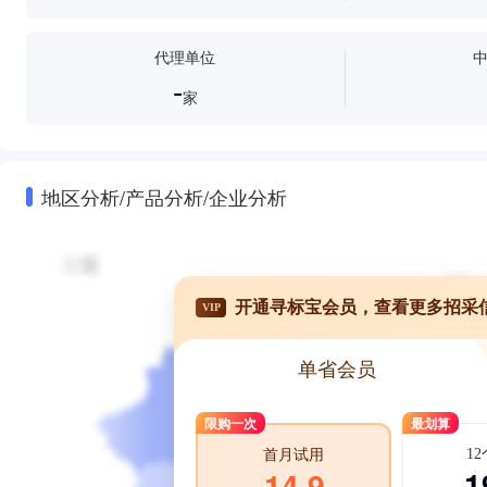
代理单位
-
家
地区分析/产品分析/企业分析
开通寻标宝会员，查看更多招采
VIP
单省会员
限购一次
最划算
1
首月试用
1
14.9