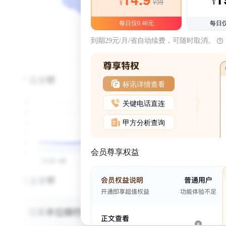
¥39
¥
¥
每日仅0.48元
每日仅
到期29元/月/省自动续费，可随时取消。
标讯详情查看
关键电话直连
甲方分析查询
会员尊享权益