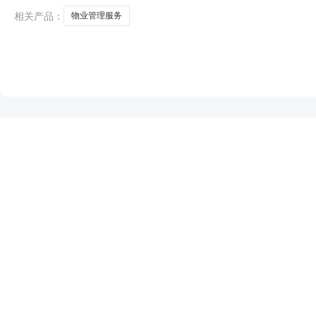
相关产品：
物业管理服务
NEW
HOT
5折起
暂时没有搜索结果…