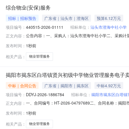
综合物业(安保)服务
招标｜招标预告
广东省｜汕头市｜澄海区
预算6.12万元
项目编号：
440515-2026-01111
招标单位：
汕头市澄海中社小学
公告内容：一、采购人：汕头市澄海中社小学二、采购计划编号
正文内容：
额（元）：61200.00六、需求时间：七、采购方式：9八、备案时
发布时间：
1秒前
相关产品：
物业管理服务
揭阳市揭东区白塔镇贤兴初级中学物业管理服务电子
中标｜合同公告
广东省｜揭阳市｜揭东区
中标4.92万元
项目编号：
DDYJ-2026-1886784
招标单位：
揭阳市揭东区白塔镇
一、合同编号：HT-2026-04797689二、合同名称：
正文内容：
区白塔镇贤兴初级中学物业管理服务定点采购五、合同主体
发布时间：
1秒前
13922678387供应商（乙方）：广东顺安保安服务有限
相关产品：
物业管理服务