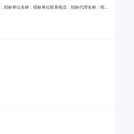
项目代码：招标单位名称：招标单位联系电话：招标代理名称：招标
购项目编号：JXTC2026200174采购项目名称：江
3家，本次采购活动终止。三、其他补充事宜：无四、凡对本