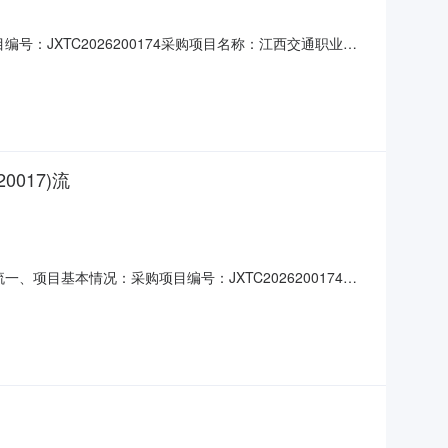
编号：JXTC2026200174采购项目名称：江西交通职业技
购活动终止。三、其他补充事宜：无四、凡对本次公告内容提
港东大街644支路395号联系人：刘老师联系电话：07
017)流
一、项目基本情况：采购项目编号：JXTC2026200174采
件的供应商不足3家，本次采购活动终止。三、其他补充事
：江西省南昌市经济技术开发区双港东大街644支路395号