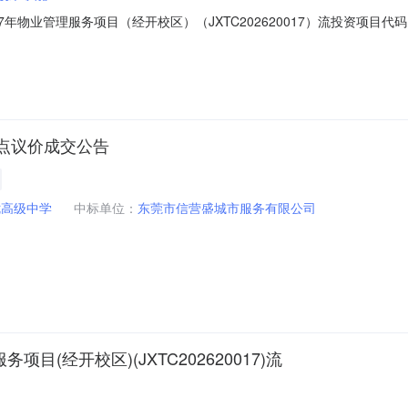
027年物业管理服务项目（经开校区）（JXTC202620017）流投资
监管部门联系电话：交易中心名称：交易中心联系电话：一、项目基本情况：采
理服务项目（经开校区）二、项目流标的原因：实质性响应文件的供应商不足
点议价成交公告
七高级中学
中标单位：
东莞市信营盛城市服务有限公司
目(经开校区)(JXTC202620017)流