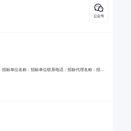
公众号
项目代码：招标单位名称：招标单位联系电话：招标代理名称：招标
购项目编号：JXTC2026200173采购项目名称：江
3家，本次采购活动终止。三、其他补充事宜：无四、凡对本