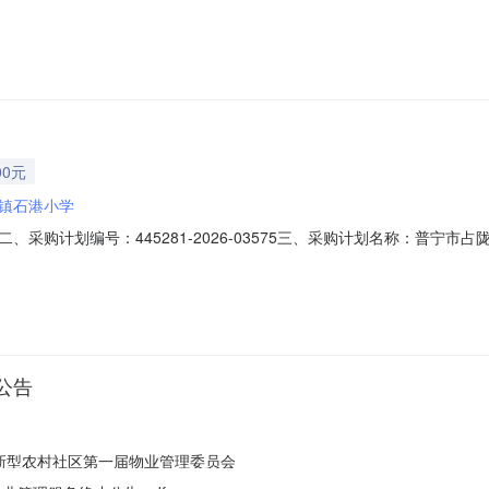
00元
镇石港小学
采购计划编号：445281-2026-03575三、采购计划名称：普宁
、采购方式：9八、备案时间：2026-08-0814:29:31发布人：普宁市占陇
公告
新型农村社区第一届物业管理委员会