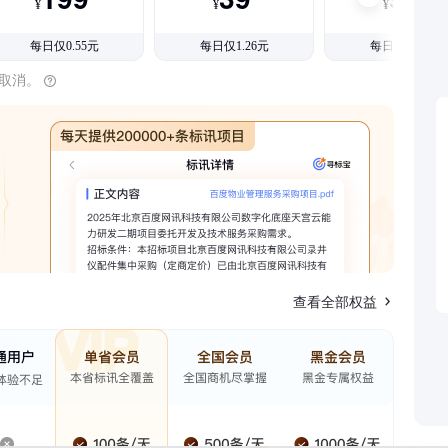
¥
¥
¥
每日仅0.55元
每日仅1.26元
每日仅1.08元
时取消。
查看全部权益