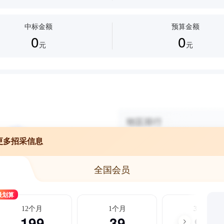
中标金额
预算金额
0
0
元
元
更多招采信息
全国会员
最划算
12个月
1个月
3个月
199
39
99