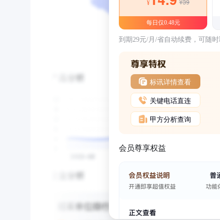
¥39
¥
每日仅0.48元
到期29元/月/省自动续费，可随
标讯详情查看
关键电话直连
甲方分析查询
会员尊享权益