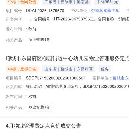
中标｜合同公告
广东省｜云浮市｜郁南县
中标9581元
项目编号：
DDYJ-2026-1879670
招标单位：
郁南县实验中学
一、合同编号：HT-2026-04793796二、合同名称：
正文内容：
定点采购五、合同主体采购人（甲方）：郁南县实验中学地址
发布时间：
1秒前
工程部地址：郁南县都城镇联系方式：1341797362
相关产品：
物业管理服务
聊城市东昌府区柳园街道中心幼儿园物业管理服务定
中标｜废标公告
山东省｜聊城市｜东昌府区
服务
项目编号：
SDGP371502000202601000567
招标单位：
聊城市东
项目名称：物业管理项目编号：SDGP371502000202
正文内容：
止，特此通知。采购单位：聊城市东昌府区柳园街道中心幼儿园
发布时间：
1秒前
相关产品：
物业管理服务
4月物业管理费定点竞价成交公告