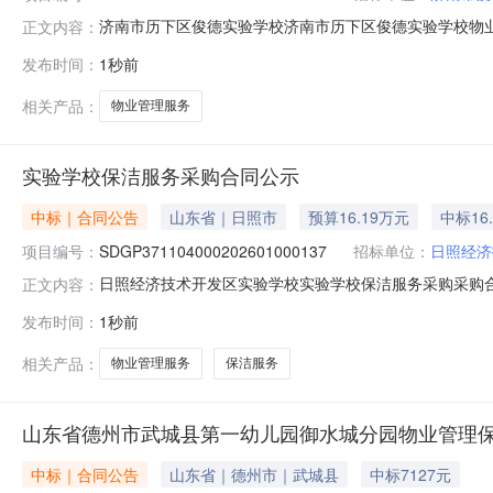
济南市历下区俊德实验学校济南市历下区俊德实验学校物业管理服
正文内容：
校物业管理服务三、采购项目编码：SDGP37010200
发布时间：
1秒前
校地址：历下区辛河路1399号联系方式：0531-6672
相关产品：
物业管理服务
实验学校保洁服务采购合同公示
中标｜合同公告
山东省｜日照市
预算16.19万元
中标16
项目编号：
SDGP371104000202601000137
招标单位：
日照经济
日照经济技术开发区实验学校实验学校保洁服务采购采购合同公示
正文内容：
码：SDGP371104000202601000137四、采
发布时间：
1秒前
方）：日照市新帆物业服务有限公司地址：山东省日照市东港区
相关产品：
物业管理服务
保洁服务
山东省德州市武城县第一幼儿园御水城分园物业管理
中标｜合同公告
山东省｜德州市｜武城县
中标7127元