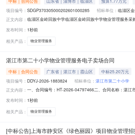
中标｜合同公告
山东省｜淄博市｜临淄区
预算1.77万元
项目编号：
SDGP370305000202601000285
招标单位：
临淄区金
临淄区金岭回族中学临淄区金岭回族中学物业管理服务采购项目采
正文内容：
服务采购项目三、采购项目编码：SDGP370305000
发布时间：
1秒前
址：联系方式：0533-7480143供应商（乙方）：淄博
相关产品：
物业管理服务
湛江市第二十小学物业管理服务电子卖场合同
中标｜合同公告
广东省｜湛江市｜霞山区
中标25.20万元
项目编号：
DDYJ-2026-1883824
招标单位：
湛江市第二十小学
一、合同编号：HT-2026-04797466二、合同名称：
正文内容：
服务定点采购五、合同主体采购人（甲方）：湛江市第二十小
发布时间：
1秒前
有限公司地址：海头街道办联系方式：15360741176
相关产品：
物业管理服务
[中标公告]上海市静安区《绿色丽园》项目物业管理