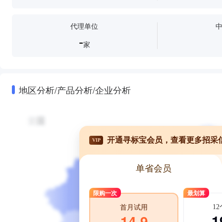
代理单位
-
家
地区分析/产品分析/企业分析
开通寻标宝会员，查看更多招采
VIP
单省会员
限购一次
最划算
1
首月试用
1
14.9