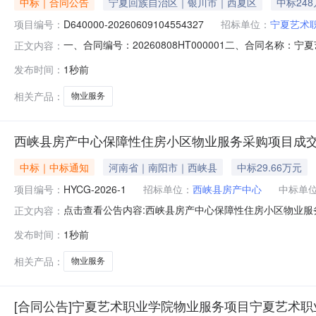
中标｜合同公告
宁夏回族自治区｜银川市｜西夏区
中标24
项目编号：
D640000-20260609104554327
招标单位：
宁夏艺术
一、合同编号：20260808HT000001二、合同名称：宁
正文内容：
称：宁夏艺术职业学院物业服务项目五、合同主体采购人（甲
发布时间：
1秒前
方）：银川众一集团物业服务有限公司地址：银川市兴庆区丽
相关产品：
物业服务
西峡县房产中心保障性住房小区物业服务采购项目成
中标｜中标通知
河南省｜南阳市｜西峡县
中标29.66万元
项目编号：
HYCG-2026-1
招标单位：
西峡县房产中心
中标单
点击查看公告内容:西峡县房产中心保障性住房小区物业服务
正文内容：
发布时间：
1秒前
相关产品：
物业服务
[合同公告]宁夏艺术职业学院物业服务项目宁夏艺术