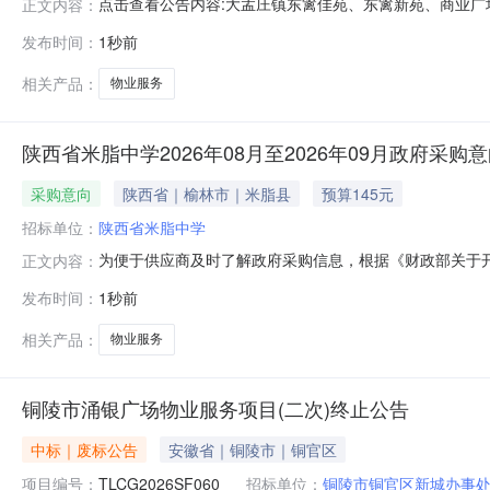
点击查看公告内容:大孟庄镇东篱佳苑、东篱新苑、商业广场
正文内容：
发布时间：
1秒前
相关产品：
物业服务
陕西省米脂中学2026年08月至2026年09月政府采购
采购意向
陕西省｜榆林市｜米脂县
预算145元
招标单位：
陕西省米脂中学
为便于供应商及时了解政府采购信息，根据《财政部关于开展
正文内容：
公开如下：序号采购项目名称采购需求概况预算金额(万元
发布时间：
1秒前
等需满足的要求：按学校要求执行0.0145002026
中学2026年08月
相关产品：
物业服务
铜陵市涌银广场物业服务项目(二次)终止公告
中标｜废标公告
安徽省｜铜陵市｜铜官区
项目编号：
TLCG2026SF060
招标单位：
铜陵市铜官区新城办事