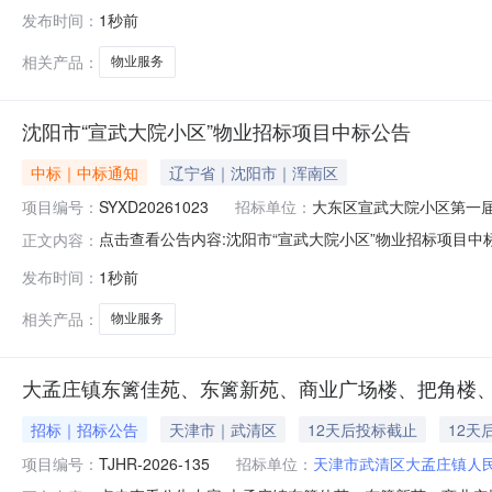
采购意向采购单位：陕西省米脂中学采购项目名称：米脂中学
发布时间：
1秒前
量:1.0000项主要功能或目标:安保，卫生等需满足的要
相关产品：
物业服务
沈阳市“宣武大院小区”物业招标项目中标公告
中标｜中标通知
辽宁省｜沈阳市｜浑南区
项目编号：
SYXD20261023
招标单位：
大东区宣武大院小区第一
点击查看公告内容:沈阳市“宣武大院小区”物业招标项目中标公
正文内容：
发布时间：
1秒前
相关产品：
物业服务
大孟庄镇东篱佳苑、东篱新苑、商业广场楼、把角楼
招标｜招标公告
天津市｜武清区
12天后投标截止
12天
项目编号：
TJHR-2026-135
招标单位：
天津市武清区大孟庄镇人