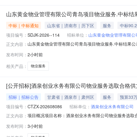
山东黄金物业管理有限公司青岛项目物业服务.中标结
中标｜中标通知
山东省｜济南市｜历下区
服务
中标90.
项目编号：
SDJK-2026--114
招标单位：
山东黄金物业管理有限公
山东黄金物业管理有限公司青岛项目物业服务.中标结果公示标题
正文内容：
效截止日期2026-08-09一、项目名称:山东黄金物业管理
发布时间：
2小时前
标段名称成交金额1睿宇宏森（山东）企业运营管理有限公司
相关产品：
物业服务
[公开招标]酒泉创业水务有限公司物业服务选取合格
招标｜招标公告
甘肃省｜酒泉市｜肃州区
服务
预算33
项目编号：
CTZX-202608086
招标单位：
酒泉创业水务有限公司
项目概况项目名称：酒泉创业水务有限公司物业服务选取合格
正文内容：
服务选取合格供方招标项目招标公告（招标编号：CTZX-
发布时间：
3小时前
由项目审批/核准/备案机关批准，项目资金来源为企业自
围：本招标项目划分