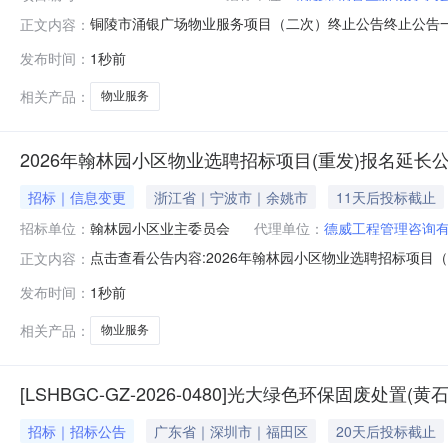
铜陵市涌银广场物业服务项目（二次）终止公告终止公告一、
正文内容：
原因由于符合不低于成本报价的合格供应商不足三家，故
发布时间：
1秒前
城办事处地址：铜陵市泰山大道673号联系方式：0562-
1875622044
相关产品：
物业服务
2026年翰林园小区物业选聘招标项目(重发)报名延长
招标｜信息变更
浙江省｜宁波市｜余姚市
11天后投标截止
招标单位：
翰林园小区业主委员会
代理单位：
德威工程管理咨询
点击查看公告内容:2026年翰林园小区物业选聘招标项目（
正文内容：
发布时间：
1秒前
相关产品：
物业服务
[LSHBGC-GZ-2026-0480]光大绿色环保固废
招标｜招标公告
广东省｜深圳市｜福田区
20天后投标截止