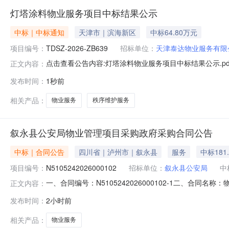
灯塔涂料物业服务项目中标结果公示
中标｜中标通知
天津市｜滨海新区
中标64.80万元
项目编号：
TDSZ-2026-ZB639
招标单位：
天津泰达物业服务有限
点击查看公告内容:灯塔涂料物业服务项目中标结果公示.pd
正文内容：
发布时间：
1秒前
相关产品：
物业服务
秩序维护服务
叙永县公安局物业管理项目采购政府采购合同公告
中标｜合同公告
四川省｜泸州市｜叙永县
服务
中标181
项目编号：
N5105242026000102
招标单位：
叙永县公安局
中
一、合同编号：N5105242026000102-1二、合同名
正文内容：
永县公安局地址：叙永县西大街300号联系方式：13540
发布时间：
2小时前
系方式：15508084867六、合同主要信息主要标的：序号名称
相关产品：
物业服务