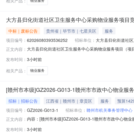
相关产品：
物业服务
大方县归化街道社区卫生服务中心采购物业服务项目
中标｜废标公告
贵州省｜毕节市｜七星关区
服务
项目编号：
62026080393536252
招标单位：
大方县归化街道社区
大方县归化街道社区卫生服务中心采购物业服务项目（项目编号
正文内容：
服务中心采购物业服务项目项目编号：6202608039353
发布时间：
3小时前
价起止时间：2026-08-0313:12-2026-08-0
相关产品：
物业服务
[赣州市本级]GZ2026-G013-1赣州市市政中心物业
招标｜招标公告
江西省｜赣州市｜章贡区
服务
预算142
项目编号：
GZ2026-G013-1
招标单位：
赣州市机关事务管理中心
内容：[赣州市本级]GZ2026-G013-1赣州市市
正文内容：
话：监管部门名称：监管部门联系电话：交易中心名称：
发布时间：
3小时前
https://www.jxsggzy.cn）获取招标文件，并于2