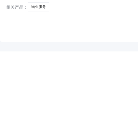
相关产品：
物业服务
NEW
HOT
5折起
暂时没有搜索结果…