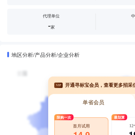
代理单位
-
家
地区分析/产品分析/企业分析
开通寻标宝会员，查看更多招采
VIP
单省会员
限购一次
最划算
1
首月试用
1
14.9