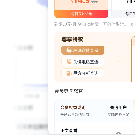
¥39
¥
¥
每日仅0.48元
每日仅
到期29元/月/省自动续费，可随时取消。
标讯详情查看
关键电话直连
甲方分析查询
会员尊享权益