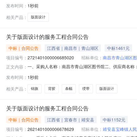
2621401000006684648五、合同编号：2026M08
发布时间：
1秒前
本概况：七、其它事项：无八、联系方式1、采购人名称：抚
相关产品：
版面设计
关于版面设计的服务工程合同公告
中标｜合同公告
江西省｜南昌市｜青山湖区
中标1461元
项目编号：
2721401000006685020
招标单位：
南昌市青山湖区图
一、采购人名称：南昌市青山湖区图书馆二、供应商名称
正文内容：
2721401000006685020五、合同编号：2026M0
发布时间：
1秒前
1.0014611461服务要求或标的基本概况：七、其它事
相关产品：
锦旗
背胶
条幅
绶带
版面设计
关于版面设计的服务工程合同公告
中标｜合同公告
江西省｜宜春市｜靖安县
中标1152元
项目编号：
2621401000006678629
招标单位：
靖安县宝峰镇人民