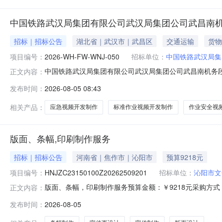
中国铁路武汉局集团有限公司武汉局集团公司武昌南机
招标｜招标公告
湖北省｜武汉市｜武昌区
交通运输
货物
项目编号：
2026-WH-FW-WNJ-050
招标单位：
中国铁路武汉局集
中国铁路武汉局集团有限公司武汉局集团公司武昌南机务段
正文内容：
能手册委外开发项目的招标公告项目编号：2026-WH-F
发布时间：
2026-08-05 08:43
采购资金已落实，招标条件已具备。一、招标内容本次招标
求详见招标公告附表
相关产品：
应急视频开发制作
标准作业视频开发制作
作业安全视
版面、条幅,印刷制作服务
招标｜招标公告
河南省｜焦作市｜沁阳市
预算9218元
项目编号：
HNJZC23150100Z20262509201
招标单位：
沁阳市文
版面、条幅，印刷制作服务预算金额：￥9218元采购方
正文内容：
传页设计与制作。展开发布时间：2026-08-0510:33:23
发布时间：
2026-08-05