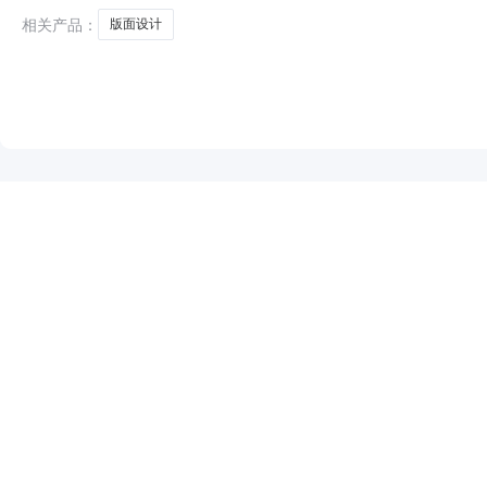
相关产品：
版面设计
NEW
HOT
5折起
暂时没有搜索结果…