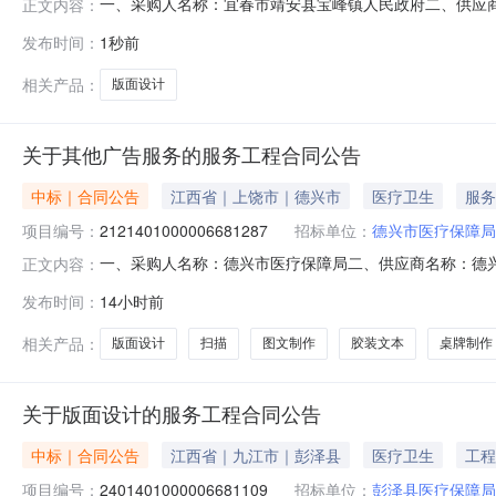
一、采购人名称：宜春市靖安县宝峰镇人民政府二、供应
正文内容：
号：2621401000006678629五、合同编号：2026M
发布时间：
1秒前
标的基本概况：七、其它事项：无八、联系方式1、采购人名
相关产品：
版面设计
关于其他广告服务的服务工程合同公告
中标｜合同公告
江西省｜上饶市｜德兴市
医疗卫生
服务
项目编号：
2121401000006681287
招标单位：
德兴市医疗保障局
一、采购人名称：德兴市医疗保障局二、供应商名称：德兴市印
正文内容：
五、合同编号：2026M0806361181000202六、合
发布时间：
14小时前
求或标的基本概况：七、其它事项：无八、联系方式1、采购
相关产品：
版面设计
扫描
图文制作
胶装文本
桌牌制作
关于版面设计的服务工程合同公告
中标｜合同公告
江西省｜九江市｜彭泽县
医疗卫生
工程
项目编号：
2401401000006681109
招标单位：
彭泽县医疗保障局