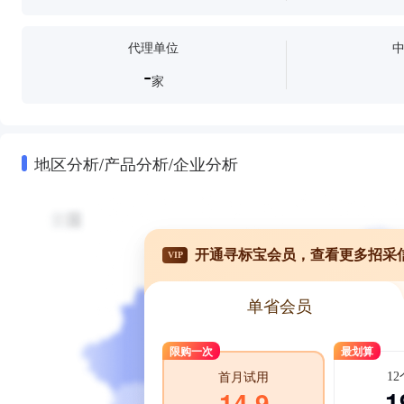
代理单位
-
家
地区分析/产品分析/企业分析
开通寻标宝会员，查看更多招采
VIP
单省会员
限购一次
最划算
1
首月试用
1
14.9