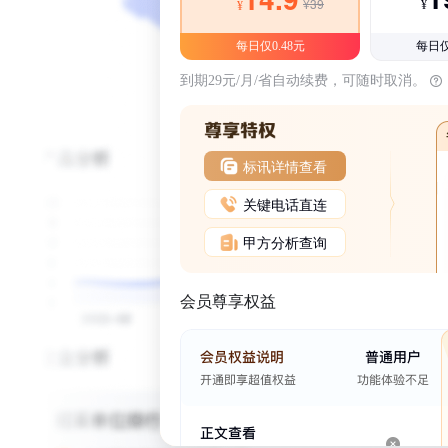
¥39
¥
¥
每日仅0.48元
每日仅
到期29元/月/省自动续费，可随时取消。
标讯详情查看
关键电话直连
甲方分析查询
会员尊享权益