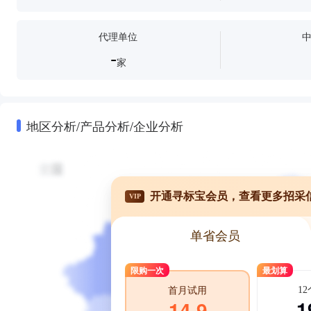
代理单位
-
家
地区分析/产品分析/企业分析
开通寻标宝会员，查看更多招采
VIP
单省会员
限购一次
最划算
1
首月试用
1
14.9