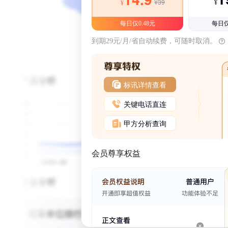
¥39
¥
¥
每日仅0.48元
每日仅
到期29元/月/省自动续费，可随时取消。
标讯详情查看
关键电话直连
甲方分析查询
会员尊享权益