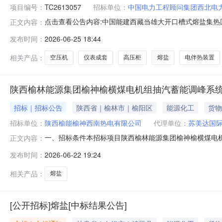
项目编号：
TC2613057
招标单位：
中国电力工程顾问集团西北电
点击查看公告内容:中国能建西藏当雄大开口槽式熔盐集热回
正文内容：
发布时间：
2026-06-25 18:44
相关产品：
空压机
仪表成套
高压柜
熔盐
电伴热装置
陕西榆林能源集团榆神榆横煤电机组抽汽蓄能调峰系
招标｜招标公告
陕西省｜榆林市｜榆阳区
能源化工
货物
招标单位：
陕西榆能榆神西南热电有限公司
代理单位：
苏美达国
一、招标条件本招标项目陕西榆林能源集团榆神榆横煤电机组抽汽
正文内容：
项目出资比例为自筹资金100.00%。招标人（项目业
发布时间：
2026-06-22 19:24
公开招标，特邀有意愿的投标人参加投标。二、项目概况和
电机组抽汽
相关产品：
熔盐
[公开招标]熔盐[中标结果公告]