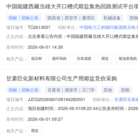
中国能建西藏当雄大开口槽式熔盐集热回路测试平台项
招标｜招标公告
陕西省｜西安市｜雁塔区
机械设备
货物
项目编号：
TC2613057
招标单位：
中国电力工程顾问集团西北电
点击查看公告内容：中国能建西藏当雄大开口槽式熔盐集热回
正文内容：
发布时间：
2026-06-01 14:38
相关产品：
低压柜
循环风机
仪表成套
熔盐
柴油发电机
甘肃巨化新材料有限公司生产用熔盐竞价采购
招标｜招标公告
甘肃省｜酒泉市｜玉门市
其他
货物
项目编号：
JJCG2026060108194282001
招标单位：
甘肃巨化新
项目创建时间：2026-06-0108:22:44公告发布时间：20
正文内容：
名称：甘肃巨化新材料有限公司生产用熔盐竞价采购二、项目编
发布时间：
2026-06-01 09:27
价采购五、投标人资格要求：1.基本资格要求：1.1投标人未被“信用
相关产品：
熔盐