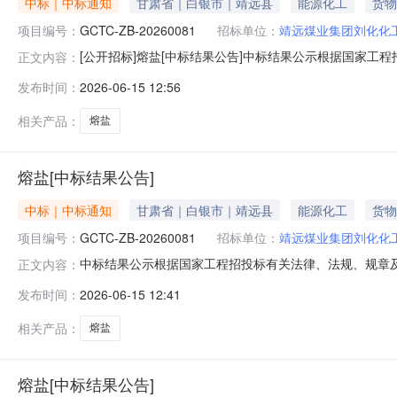
中标｜中标通知
甘肃省｜白银市｜靖远县
能源化工
货物
项目编号：
GCTC-ZB-20260081
招标单位：
靖远煤业集团刘化化
[公开招标]熔盐[中标结果公告]中标结果公示根据国家
正文内容：
工有限公司三聚氰胺催化剂、熔盐、道生液、滤袋等采购项
发布时间：
2026-06-15 12:56
20260081招标人靖远煤业集团刘化化工有限公司联系电话
息中标价（元）0
相关产品：
熔盐
熔盐[中标结果公告]
中标｜中标通知
甘肃省｜白银市｜靖远县
能源化工
货物
项目编号：
GCTC-ZB-20260081
招标单位：
靖远煤业集团刘化化
中标结果公示根据国家工程招投标有关法律、法规、规章
正文内容：
熔盐、道生液、滤袋等采购项目（二次）招标项目评标工作已
发布时间：
2026-06-15 12:41
工有限公司联系电话15336008633代理机构甘肃煤炭交
股份有限公司
相关产品：
熔盐
熔盐[中标结果公告]