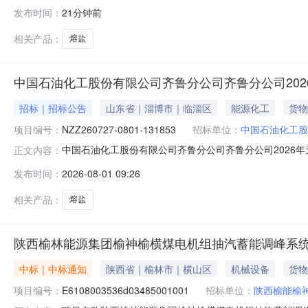
袋34000.0kg福泉鼎盛新材料有限责任公司福泉鼎盛新材料
发布时间：
21分钟前
Na-TYPE1;规格型号：Na-TYPE1;技术要求/参数：50kg/
相关产品：
熔盐
中国石油化工股份有限公司齐鲁分公司齐鲁分公司2026
招标｜招标公告
山东省｜淄博市｜临淄区
能源化工
货物
项目编号：
NZZ260727-0801-131853
招标单位：
中国石油化工股
中国石油化工股份有限公司齐鲁分公司齐鲁分公司2026年无机盐采
正文内容：
石化物资电子招投标交易平台进行操作，操作流程见下方说明。1.
发布时间：
2026-08-01 09:26
招标人为中国石油化工股份有限公司齐鲁分公司，招标项目
相关产品：
熔盐
陕西榆林能源集团榆神榆横煤电机组抽汽蓄能调峰系统
中标｜中标通知
陕西省｜榆林市｜横山区
机械设备
货物
项目编号：
E6108003536d03485001001
招标单位：
陕西榆能榆