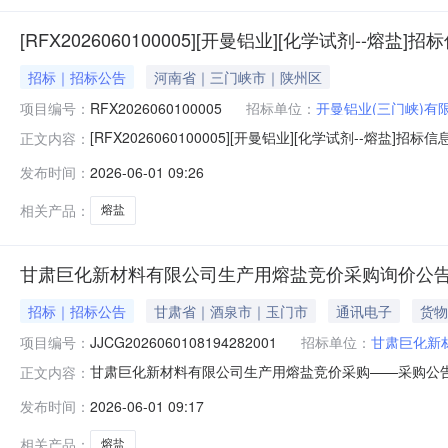
[RFX2026060100005][开曼铝业][化学试剂--熔盐]招
招标｜招标公告
河南省｜三门峡市｜陕州区
项目编号：
RFX2026060100005
招标单位：
开曼铝业(三门峡)有
[RFX2026060100005][开曼铝业][化学试剂--熔盐]招
正文内容：
铝业（三门峡）有限公司报价开始时间2026-06-0109:01:
发布时间：
2026-06-01 09:26
denghao@kmlygroup.com采购需求行号物料编
相关产品：
熔盐
甘肃巨化新材料有限公司生产用熔盐竞价采购询价公
招标｜招标公告
甘肃省｜酒泉市｜玉门市
通讯电子
货物
项目编号：
JJCG2026060108194282001
招标单位：
甘肃巨化新
甘肃巨化新材料有限公司生产用熔盐竞价采购——采购公告一、
正文内容：
式：竞价采购四、采购内容：甘肃巨化新材料有限公司生产用熔盐竞
发布时间：
2026-06-01 09:17
执行人、重大税收违法案件当事人名单。1.2单位负责人
相关产品：
熔盐