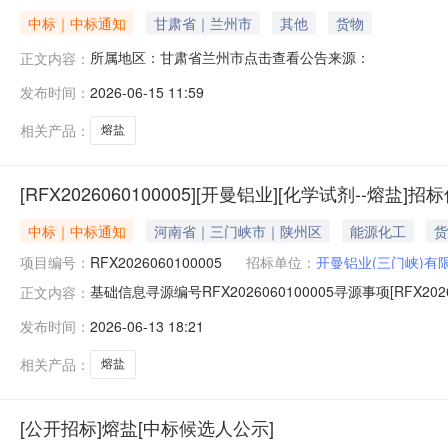
中标｜中标通知
甘肃省｜兰州市
其他
货物
所属地区：甘肃省兰州市点击查看公告来源：
正文内容：
发布时间：
2026-06-15 11:59
相关产品：
熔盐
[RFX2026060100005][开曼铝业][化学试剂--熔盐]招
中标｜中标通知
河南省｜三门峡市｜陕州区
能源化工
货
项目编号：
RFX2026060100005
招标单位：
开曼铝业(三门峡)有
基础信息寻源编号RFX2026060100005寻源事项[RFX
正文内容：
1318:08:09总中标金额***联系人及联系方式采购联系人邓
发布时间：
2026-06-13 18:21
供应商编码供应商名称中标数量中标金额中标比例17100036
相关产品：
熔盐
[公开招标]熔盐[中标候选人公示]