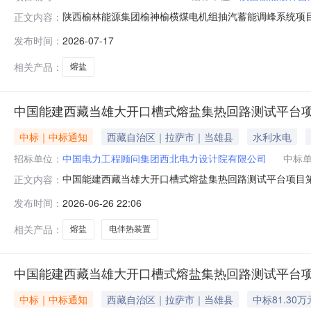
陕西榆林能源集团榆神榆横煤电机组抽汽蓄能调峰系统项目熔盐采购项
正文内容：
结束时间:2026-07-2018:00本陕西榆林能源集团榆
发布时间：
2026-07-17
001陕西榆林能源集团榆神榆横煤电机组抽汽蓄能调峰系
相关产品：
熔盐
中国能建西藏当雄大开口槽式熔盐集热回路测试平台项
中标｜中标通知
西藏自治区｜拉萨市｜当雄县
水利水电
招标单位：
中国电力工程顾问集团西北电力设计院有限公司
中标
中国能建西藏当雄大开口槽式熔盐集热回路测试平台项目第1
正文内容：
有限公司就中国能建西藏当雄大开口槽式熔盐集热回路测
发布时间：
2026-06-26 22:06
核阀业成套有限公司和和济南华威泵业有限公司分别中标
发展机遇！欢迎更多企事业单位加入
相关产品：
熔盐
电伴热装置
中国能建西藏当雄大开口槽式熔盐集热回路测试平台项
中标｜中标通知
西藏自治区｜拉萨市｜当雄县
中标81.30万