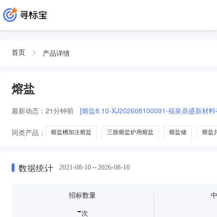
产品详情
首页
熔盐
最新动态：
21分钟前
[熔盐8.10-XJ202608100091-福泉鼎盛新
同类产品：
熔盐槽加注熔盐
三胺熔盐炉用熔盐
熔盐储
熔盐
数据统计
2021-08-10～2026-08-10
招标数量
-
次