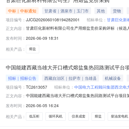
中标｜中标通知
甘肃省｜酒泉市｜玉门市
其他
货物
项目编号：
JJCG2026060108194282001
招标单位：
甘肃巨化新
甘肃巨化新材料有限公司生产用熔盐竞价采购评标（候选人）公
正文内容：
采购方式：竞价采购四、中标（成交）候选人信息中标候选
发布时间：
2026-06-09 18:31
标结果有异议，请在公示期间内先向采购人或招标代理机构书
门：巨化招标
相关产品：
熔盐
中国能建西藏当雄大开口槽式熔盐集热回路测试平台项
招标｜招标公告
西藏自治区｜拉萨市｜当雄县
机械设备
项目编号：
TC2613057
招标单位：
中国电力工程顾问集团西北电
中国能建西藏当雄大开口槽式熔盐集热回路测试平台项目第1
正文内容：
分类/地区/行业:货物-西藏自治-能源电力招标人:中国
发布时间：
2026-06-05 16:24
平台项目第1批设备采购附件下载查看
相关产品：
低压柜
循环风机
仪表成套
熔盐
柴油发电机