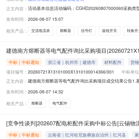
活动基本信息活动编码：CGHD202608070000
正文内容：
书费用账号信息：投标保证金费用：元投标保证金账号信息：报价开始
发布时间：
2026-08-07 15:07
理商,贸易商,集成商,服务商供应商生产地类型：联系方式项
相关产品：
交流电流表
熔断器
信号灯
旋钮开关
转换开
建德南方熔断器等电气配件询比采购项目(20260721X1310
中标｜中标通知
浙江省｜杭州市｜建德市
材料配件
货物
项目编号：
20260721X13101000X1310100014366/001
中标单位
建德南方熔断器等电气配件询比采购项目成交结果公告1.
正文内容：
比采购项目。1.3采购方式：公开询比。1.4采购类型：自行采购。1
发布时间：
2026-08-07 14:32
市汇海五金机电贸易有限公司//项目编号:项目名称:
相关产品：
熔断器
电气配件
[竞争性谈判]202607配电柜配件采购中标公告[云锡物流
中标｜中标通知
云南省｜红河哈尼族彝族自治州｜红河县
家