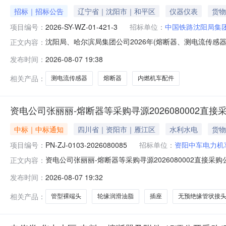
招标｜招标公告
辽宁省｜沈阳市｜和平区
仪器仪表
货物
项目编号：
2026-SY-WZ-01-421-3
招标单位：
中国铁路沈阳局集
沈阳局、哈尔滨局集团公司2026年(熔断器、测电流传感器等
正文内容：
项目沈阳局、哈尔滨局集团公司2026年(熔断器、测电
发布时间：
2026-08-07 19:38
现对2026年(熔断器、测电流传感器等内燃机车配件）
点、交货期、
相关产品：
测电流传感器
熔断器
内燃机车配件
资电公司张丽丽-熔断器等采购寻源2026080002直接
中标｜中标通知
四川省｜资阳市｜雁江区
水利水电
货物
项目编号：
PN-ZJ-0103-2026080085
招标单位：
资阳中车电力机
资电公司张丽丽-熔断器等采购寻源2026080002直接
正文内容：
阳中车电力机车有限公司截止时间2026-08-13状态公告中正文
发布时间：
2026-08-07 19:32
项目采购人为:【资阳中车电力机车有限公司】，资金来源
相关产品：
管型裸端头
轮缘润滑油脂
插座
无预绝缘管状接