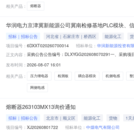
相关产品：
熔断器
华润电力京津冀新能源公司冀南检修基地PLC模块、
招标｜招标公告
河北省｜石家庄市｜桥西区
能源化工
货
项目编号：
6DXXT020260700014
招标单位：
华润新能源投资有
采购公告公告编号：DLXYGG202608070291一、采
正文内容：
津冀新能源公司冀南检修基地PLC模块、信号防雷板、开
发布时间：
2026-08-07 16:01
等风机备件采购项目（详见清单）；二、供应商资格要求
请自行登录守
相关产品：
压力继电器
检测板
耦合器模块
机侧电感
整
网侧电感
熔断器263103MX13询价通知
招标｜招标公告
北京市｜顺义区
能源化工
货物
1天
项目编号：
XJ20260801722
招标单位：
中煤电气有限公司