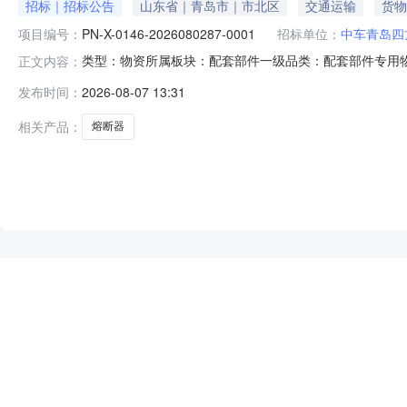
招标｜招标公告
山东省｜青岛市｜市北区
交通运输
货物
项目编号：
PN-X-0146-2026080287-0001
招标单位：
中车青岛四
类型：物资所属板块：配套部件一级品类：配套部件专用
正文内容：
号线厂修项目高压直流熔断器框架2026080529采购
发布时间：
2026-08-07 13:31
目已具备采购条件，现对【四方所城轨物资北京地铁9号线厂
1.采购分类：【物资】
相关产品：
熔断器
NEW
HOT
5折起