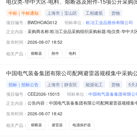
电仪类-华中大区-电料、熔断器及附件-15项公开采购(BWD
中标｜中标通知
上海市｜宝山区
工程建筑
货物
项目编号：
BWDHOAG012
招标单位：
欧冶工业品股份有限公司
采购商名称:欧冶工业品采购组织采购标题:电仪类-华中大区-电
正文内容：
见中标金额:未公开询单结束时间:2026-08-0717:22更
发布时间：
2026-08-07 18:52
相关产品：
熔断器
附件
电料
中国电气装备集团有限公司配网避雷器规模集中采购
招标｜招标公告
上海市｜静安区
能源化工
货物
5天
项目编号：
CEE2026-15015
招标单位：
中国电气装备集团有限公
公告内容：中国电气装备集团有限公司配网避雷器规模集中采
正文内容：
位，资金来源为企业自有资金，出资比例为100%，资金
发布时间：
2026-08-07 18:42
构。项目已具备招标条件，现对该项目进行公开招标。本
治理质量突出问题，推动形成优质优价的
相关产品：
熔断器
避雷器
电涌保护器