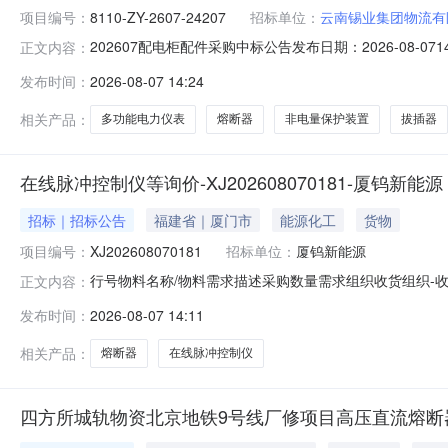
项目编号：
8110-ZY-2607-24207
招标单位：
云南锡业集团物流有
202607配电柜配件采购中标公告发布日期：2026-08-07
正文内容：
团物流有限公司就202607配电柜配件在云南锡业集团电子采
发布时间：
2026-08-07 14:24
202607配电柜配件序号物料描述物料名称需用公司单位中标
相关产品：
多功能电力仪表
熔断器
非电量保护装置
拔插器
在线脉冲控制仪等询价-XJ202608070181-厦钨新能源
招标｜招标公告
福建省｜厦门市
能源化工
货物
项目编号：
XJ202608070181
招标单位：
厦钨新能源
行号物料名称/物料需求描述采购数量需求组织收货组织-收货信息
正文内容：
厦钨新能源材料股份有限公司（西门/物流门）王水流2026-08
发布时间：
2026-08-07 14:11
源厦钨新能源厦门厦钨新能源材料股份有限公司（西门/物流门）
相关产品：
熔断器
在线脉冲控制仪
四方所城轨物资北京地铁9号线厂修项目高压直流熔断器框