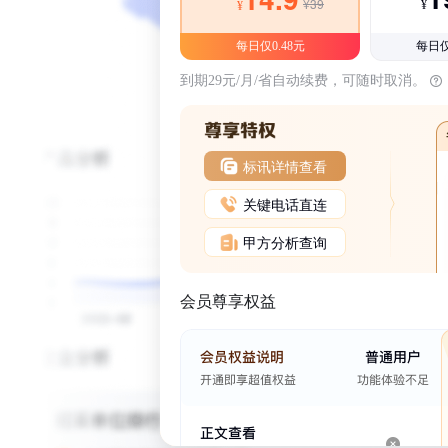
¥39
¥
¥
每日仅0.48元
每日仅
到期29元/月/省自动续费，可随时取消。
标讯详情查看
关键电话直连
甲方分析查询
会员尊享权益