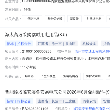
CG202608090004内蒙创源接触器等采购询价询价公告
正文内容：
请有兴趣的潜在投标人（以下简称申请人）报名并参与项目。2.
发布时间：
1秒前
范围仪表自控类3.项目须知4.联系方式询价单位内蒙古创源
相关产品：
中间继电器
漏电保护器
断路器
时间继电器
海太高速采购临时用电用品(8.5)
招标｜招标公告
江苏省｜徐州市｜泉山区
机械设备
货物
项目编号：
210031508350286
招标单位：
徐州市交通工程总承包
采购商：徐州市公路工程总公司收货地址：江苏南通海门市滨江街
正文内容：
0819:08:33截止时间2026-08-1106:59:59期望收货
发布时间：
11小时前
210031508350286收货地区江苏南通海门市滨江街
相关产品：
熔断器
A型接线盒
漏电断路器
防护铁丝网
晋能控股潞安装备安易电气公司2026年8月储能配件(9
招标｜招标公告
山西省｜长治市｜上党区
弱电安防
货物
项目编号：
RA26080301196
招标单位：
山西潞安安易电气有限公