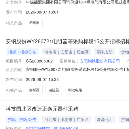
中煤能源集团有限公司询价通知中煤电气有限公司现诚邀贵公司
正文内容：
询价业务的报价单位，请登录或注册中煤供应链系统（http:
发布时间：
2026-08-07 16:01
（http://ego.chinacoal.com）后，进行在线通知接
相关产品：
熔断器
安钢股份WY260721电阻器等采购标段15公开招标招
招标｜招标公告
河南省｜安阳市｜殷都区
弱电安防
货物
项目编号：
CG260805062
招标单位：
安阳钢铁股份有限公司
安钢股份WY260721电阻器等采购标段15公开招标公告
正文内容：
标条件，现对该项目进行公开招标。2.招标内容2.1项目名称：
发布时间：
2026-08-07 15:33
数量计量单位备注炼铁电阻器/RK54-160M2-6/1B1套
相关产品：
熔断器
电阻器
制动电阻
科技园北区改造正泰元器件采购
招标｜招标公告
河北省｜廊坊市｜广阳区
能源化工
货物
招标单位：
廊坊市绿能智汇能源有限公司