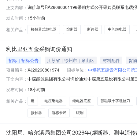
询价单号RA26080301196采购方式公开采购员联系电话报名
正文内容：
格型号品牌采购数量计量单位要求交货期备注塑壳断路器NXM-250H/4
发布时间：
15小时前
63C32A30mA2P1.0个2026-08-30微型漏电断路器NXBLE-
相关产品：
接触器式继电器
熔断器
断路器
中间继电器
利比里亚五金采购询价通知
招标｜招标公告
江苏省｜徐州市｜泉山区
材料配件
货物
项目编号：
XJ20260801974
招标单位：
中煤第五建设有限公司第
中煤能源集团有限公司询价通知中煤第五建设有限公司第三工
正文内容：
（1）参与公开询价业务的报价单位，请登录或注册中煤供应链系统
发布时间：
18小时前
供应链系统（http://ego.chinacoal.com）后，进
相关产品：
延
电压继电器
继电器底座
强磁吸十字螺丝刀
接触器
游标卡尺
碳刷
沈阳局、哈尔滨局集团公司2026年(熔断器、测电流传