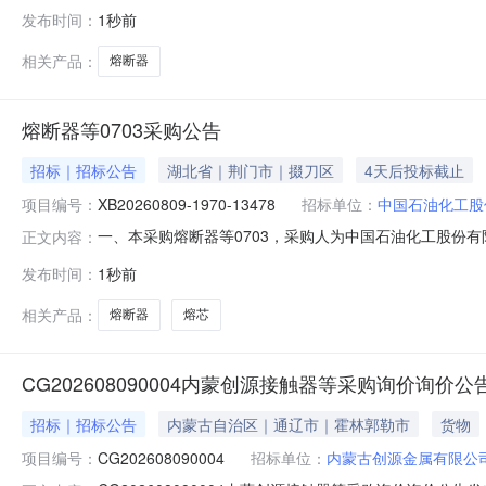
项目概况和采购范围详见采购管理平台信息三、报价人资格条件受邀请
发布时间：
1秒前
东方电气集中采购管理平台网址：，登录系统。报价路径：
相关产品：
熔断器
熔断器等0703采购公告
招标｜招标公告
湖北省｜荆门市｜掇刀区
4天后投标截止
项目编号：
XB20260809-1970-13478
招标单位：
中国石油化工股
一、本采购熔断器等0703，采购人为中国石油化工股份有限
正文内容：
13478三、采购范围序号编码物资数量计量单位交货时间交货地点13
发布时间：
1秒前
厂/23103180086643074熔芯\RT14-20-AC500V6
相关产品：
熔断器
熔芯
CG202608090004内蒙创源接触器等采购询价询价公
招标｜招标公告
内蒙古自治区｜通辽市｜霍林郭勒市
货物
项目编号：
CG202608090004
招标单位：
内蒙古创源金属有限公