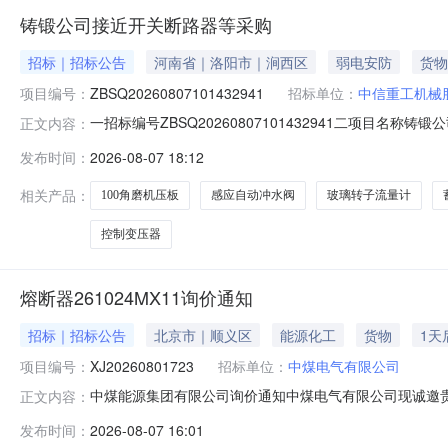
铸锻公司接近开关断路器等采购
招标｜招标公告
河南省｜洛阳市｜涧西区
弱电安防
货物
项目编号：
ZBSQ20260807101432941
招标单位：
中信重工机械
一招标编号ZBSQ20260807101432941二项目名称铸锻
正文内容：
重工七投标开始时间2026-08-0716:25:26八投标结
发布时间：
2026-08-07 18:12
率13%。十一质保期12个月十二报价有效期90天十三联系
相关产品：
100角磨机压板
感应自动冲水阀
玻璃转子流量计
控制变压器
熔断器261024MX11询价通知
招标｜招标公告
北京市｜顺义区
能源化工
货物
1天
项目编号：
XJ20260801723
招标单位：
中煤电气有限公司
中煤能源集团有限公司询价通知中煤电气有限公司现诚邀贵公司
正文内容：
询价业务的报价单位，请登录或注册中煤供应链系统（http:
发布时间：
2026-08-07 16:01
（http://ego.chinacoal.com）后，进行在线通知接