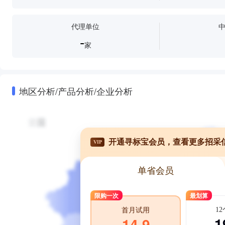
代理单位
-
家
地区分析/产品分析/企业分析
开通寻标宝会员，查看更多招采
VIP
单省会员
限购一次
最划算
1
首月试用
1
14.9