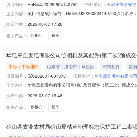
项目编号：
HeBeiJJ20260804140750
招标单位：
石家庄市公安局
项目信息项目编号：HeBeiJJ20260804140750项目名称：
正文内容：
采购人名称石家庄市公安局本级成交供应商江苏万晟星科技
发布时间：
2026-08-07 17:26
135599.0035599.00订单总价（元）35599.00
相关产品：
照相机
镜头
华电章丘发电有限公司照相机及其配件(第二次)预成交
中标｜中标通知
山东省｜济南市｜章丘区
材料配件
货物
项目编号：
GX-202607-007876
招标单位：
华电章丘发电有限公
华电章丘发电有限公司照相机及其配件（第二次）预成交公示
正文内容：
有限公司四、采购方式：公开询比采购五、采购类型：货物六
发布时间：
2026-08-07 16:48
型号单位数量预成交供应商1华电章丘发电有限公司照相机13%
相关产品：
照相机
配件
确山县农业农村局确山夏枯草地理标志保护工程二期