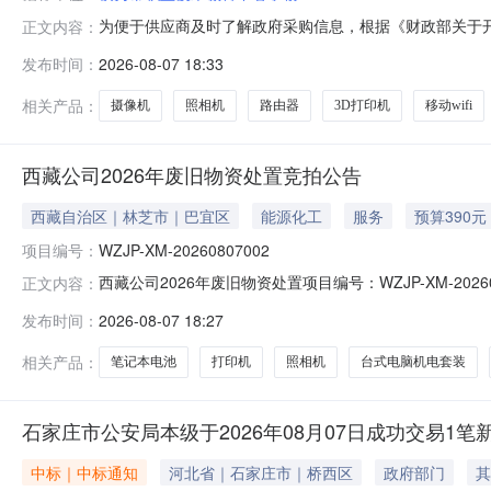
为便于供应商及时了解政府采购信息，根据《财政部关于开展政
正文内容：
开如下：序号采购项目名称采购需求概况预算金额(万元)
发布时间：
2026-08-07 18:33
采购内容：摄像机采购数量：1台采购内容：路由器采购数量
设需满足的要求：
相关产品：
摄像机
照相机
路由器
3D打印机
移动wifi
西藏公司2026年废旧物资处置竞拍公告
西藏自治区｜林芝市｜巴宜区
能源化工
服务
预算390元
项目编号：
WZJP-XM-20260807002
西藏公司2026年废旧物资处置项目编号：WZJP-XM-202608
正文内容：
1710:00:00自由报价开始时间：2026-08-0716:
发布时间：
2026-08-07 18:27
式：15997627819转让方承诺：本转让方拟转让持有
相关产品：
笔记本电池
打印机
照相机
台式电脑机电套装
石家庄市公安局本级于2026年08月07日成功交易1笔
中标｜中标通知
河北省｜石家庄市｜桥西区
政府部门
其