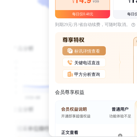
¥39
¥
¥
每日仅0.48元
每日仅
到期29元/月/省自动续费，可随时取消。
标讯详情查看
关键电话直连
甲方分析查询
会员尊享权益