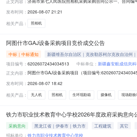
济南市第七人民医院照相机采购采购合同公示一、合同编号：SDG
正文内容：
SDGP370100000202601003543四、采购项
发布时间：
2026-08-07 21:21
方）：头号玩家（山东）网络科技有限公司地址：中国（山东）自
相关产品：
照相机
阿图什市GAJ设备采购项目竞价成交公告
中标｜中标通知
新疆维吾尔自治区｜克孜勒苏柯尔克孜自治州｜
项目编号：
62026072434034513
中标单位：
新疆鑫安航成信息科
阿图什市GAJ设备采购项目（项目编号:6202607243
正文内容：
62026072434034513项目联系人：董文浩项目联系电话：
发布时间：
2026-08-07 18:42
07-2920:00二、采购单位信息采购单位名称：阿图
相关产品：
无人机
照相机
生环现勘箱
摄像机
现场勘验
铁力市职业技术教育中心学校2026年度政府采购意向公告
采购意向
黑龙江省｜伊春市｜铁力市
工程建筑
其它
招标单位：
铁力市职业技术教育中心学校