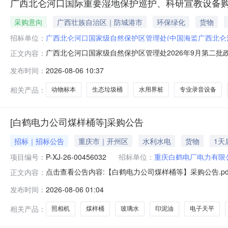
广西北仑河口国际重要湿地保护巡护、科研宣教设备
采购意向
广西壮族自治区｜防城港市
环保绿化
货物
招标单位：
广西北仑河口国家级自然保护区管理处(中国海监广西北仑
广西北仑河口国家级自然保护区管理处2026年9月第二
正文内容：
科研宣教设备购置项目项目所在采购意向：广西北仑河口国
发布时间：
2026-08-06 10:37
广西北仑河口国际重要湿地保护巡护、科研宣教设备购置项目
动车7辆，热成像夜视仪
相关产品：
动物标本
生态垃圾桶
水用界桩
专业录音设备
[白鹤电力公司煤样桶等]采购公告
招标｜招标公告
重庆市｜开州区
水利水电
货物
1天
项目编号：
P-XJ-26-00456032
招标单位：
重庆白鹤电厂电力有限
点击查看公告内容:【白鹤电力公司煤样桶等】采购公告.pd
正文内容：
发布时间：
2026-08-06 01:04
相关产品：
照相机
煤样桶
玻璃水
印泥油
电子天平