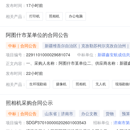
采购（第三次）成交结果公告G50宜恩段安全韧性提升工程
发布时间：
17小时前
http://ec.hbjttz.com/)上发布了预成交公示
不含税成
相关产品：
打印机
照相机
办公电脑
阿图什市某单位的合同公告
中标｜合同公告
新疆维吾尔自治区｜克孜勒苏柯尔克孜自治州｜
项目编号：
2291101000029681074
中标单位：
新疆鑫安航成信息
一、采购人名称：阿图什市某单位二、供应商名称：新疆
正文内容：
2291101000029681074五、合同编号：11N010
发布时间：
22小时前
箱、照相机和摄像机）采购项目详见附件项4.002024
人：阿图什市某单
相关产品：
生环现勘箱
摄像机
照相机
无人机
现场勘验
照相机采购合同公示
中标｜合同公告
山东省｜济南市
办公文教
货物
预算
项目编号：
SDGP370100000202601003543
招标单位：
济南市第