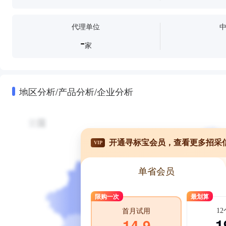
代理单位
-
家
地区分析/产品分析/企业分析
开通寻标宝会员，查看更多招采
VIP
单省会员
限购一次
最划算
1
首月试用
1
14.9