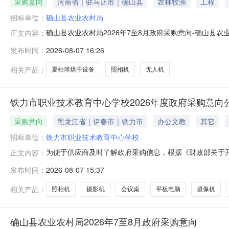
采购意向
河南省｜驻马店市｜确山县
农林牧渔
工程
招标单位：
确山县农业农村局
确山县农业农村局2026年7至8月政府采购意向-确山
正文内容：
采购意向：确山县农业农村局2026年7至8月政府采购
发布时间：
2026-08-07 16:26
65.482500万元(人民币)采购品目：采购需求概况：
的采购意向是本单位政府
相关产品：
夏枯球烘干设备
照相机
无人机
铁力市职业技术教育中心学校2026年度政府采购意向公告
采购意向
黑龙江省｜伊春市｜铁力市
办公文教
其它
招标单位：
铁力市职业技术教育中心学校
为便于供应商及时了解政府采购信息，根据《财政部关于开展政
正文内容：
开如下：序号采购项目名称采购需求概况预算金额(万元)
发布时间：
2026-08-07 15:37
购内容：摄影机采购数量：1台采购内容：照相机采购数量
容：柜子采购数量：2
相关产品：
照相机
摄影机
会议桌
平板电脑
摄像机
确山县农业农村局2026年7至8月政府采购意向