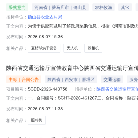
采购意向
河南省｜驻马店市｜确山县
农林牧渔
其它
招标单位：
确山县农业农村局
为便于供应商及时了解政府采购信息，根据《河南省财政厅关
正文内容：
采购意向公开如下：序号采购单位名称采购项目名称采购
发布时间：
2026-08-07 15:36
采购夏枯球烘干设备1台、无人机1台、照相机1台，用于夏
以相关采购公告和采购文件
相关产品：
夏枯球烘干设备
无人机
照相机
陕西省交通运输厅宣传教育中心陕西省交通运输厅宣
中标｜合同公告
陕西省｜西安市｜雁塔区
交通运输
服务
项目编号：
SCDD-2026-443758
招标单位：
陕西省交通运输厅宣
一、合同编号：SCHT-2026-461267二、合同名称
正文内容：
输厅宣传教育中心采购订单五、合同主体采购人(甲方)：陕
发布时间：
2026-08-07 11:38
自动化有限公司地址：陕西省西安市雁塔区雁塔路南段99号联系
相关产品：
照相机