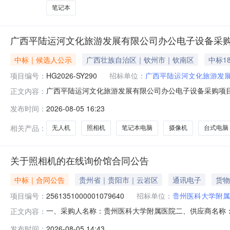
笔记本
广西平陆运河文化旅游发展有限公司办公电子设备采
中标｜候选人公示
广西壮族自治区｜钦州市｜钦南区
中标18
项目编号：
HG2026-SY290
招标单位：
广西平陆运河文化旅游发
广西平陆运河文化旅游发展有限公司办公电子设备采购项目成
正文内容：
成，现对评审结果予以公示。项目名称广西平陆运河文化旅游
发布时间：
2026-08-05 16:23
无人机、照相机等办公电子设备的采购与安装。具体的货
构广西交投宏冠工程咨询有限公
相关产品：
无人机
照相机
笔记本电脑
摄像机
台式电脑
关于照相机的在线询价馆合同公告
中标｜合同公告
贵州省｜贵阳市｜云岩区
通讯电子
货物
项目编号：
2561351000001079640
招标单位：
贵州医科大学附属
一、采购人名称：贵州医科大学附属医院二、供应商名称
正文内容：
2561351000001079640五、合同编号：52990025
发布时间：
2026-08-05 14:43