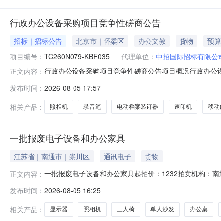
行政办公设备采购项目竞争性磋商公告
招标｜招标公告
北京市｜怀柔区
办公文教
货物
预算
项目编号：
TC260N079-KBF035
代理单位：
中招国际招标有限公
行政办公设备采购项目竞争性磋商公告项目概况行政办公设
正文内容：
文件请在中招联合招标采购平台:http://www.365tr
发布时间：
2026-08-05 17:57
TC260N079-KBF035项目名称：行政办公设备采购项目
相关产品：
照相机
录音笔
电动档案装订器
速印机
移动
一批报废电子设备和办公家具
江苏省｜南通市｜崇川区
通讯电子
货物
一批报废电子设备和办公家具起拍价：1232拍卖机构：
正文内容：
地点备注1台式电脑（不含硬盘）台11能达大厦2笔记本（
发布时间：
2026-08-05 16:25
达大厦7一体机（不含硬盘）台2能达大厦8笔记本（不含硬盘
能达大厦负2层
相关产品：
显示器
照相机
三人椅
单人沙发
办公桌