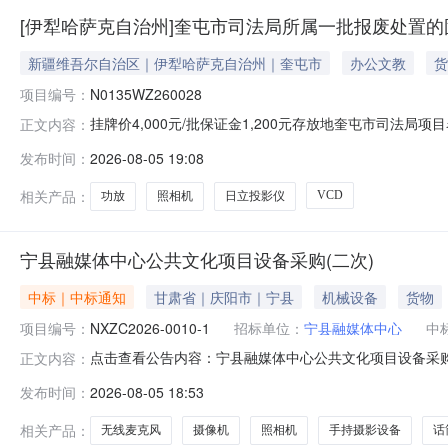
[伊犁哈萨克自治州]奎屯市司法局所属一批报废处置的
新疆维吾尔自治区｜伊犁哈萨克自治州｜奎屯市
办公文教
货
项目编号：
N0135WZ260028
挂牌价4,000元/批保证金1,200元存放地奎屯市司
正文内容：
N0135WZ260028挂牌起始日期2026-08-04挂牌
发布时间：
2026-08-05 19:08
的物名称规格数量单位价格（元）1奎屯市司法局所属一批报废
相关产品：
VCD
功放
照相机
日立投影仪
宁县融媒体中心公共文化项目设备采购(二次)
中标｜中标通知
甘肃省｜庆阳市｜宁县
机械设备
货物
项目编号：
NXZC2026-0010-1
招标单位：
宁县融媒体中心
中
点击查看公告内容：宁县融媒体中心公共文化项目设备采
正文内容：
发布时间：
2026-08-05 18:53
相关产品：
无线麦克风
摄像机
照相机
手持摄影设备
话