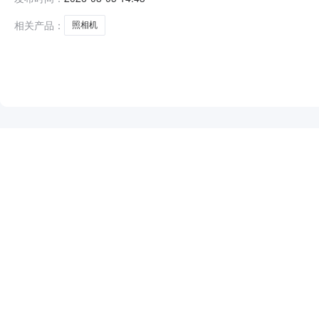
1.005158851588服务要求或标的基本概况：七、其
相关产品：
照相机
NEW
HOT
5折起
暂时没有搜索结果…