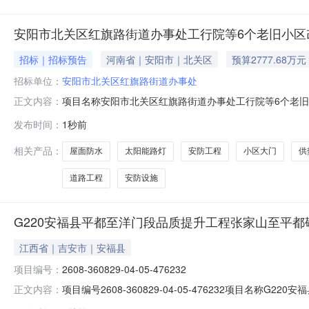
安阳市北关区红旗路街道办事处工行院等6个老旧小区改
招标｜招标预告
河南省｜安阳市｜北关区
预算2777.68万元
招标单位：
安阳市北关区红旗路街道办事处
项目名称安阳市北关区红旗路街道办事处工行院等6个老旧
正文内容：
区辖区内，东至红星路，南至解放大道，西至彰德路，北
发布时间：
1秒前
7.48万平方米，涉及改造户数772户，建设内容包括
括:共改造DN110燃气管道22
相关产品：
屋面防水
太阳能路灯
安防工程
小区大门
供
道路工程
安防设施
G220安福县平都至洋门段品质提升工程张家山至平
江西省｜吉安市｜安福县
项目编号：
2608-360829-04-05-476232
项目编号2608-360829-04-05-476232项
正文内容：
吉安市-安福县详细地址安福县平都镇项目总投资2500万元建