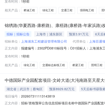
发布时间：
1秒前
混凝土路面设计；本次设计主要内容包括：道路工程、桥涵
相关产品：
桥涵工程
绿化工程
交通工程
强弱电工程
照
锦绣路(华夏西路-康桥路)、康梧路(康桥路-年家浜路)
招标｜招标公告
上海市｜浦东新区
预算3.91万元
6天后
招标单位：
上海浦东工程建设管理有限公司
代理单位：
上海百通
报建编号：2302PD0810标段号：C01招标人：上
正文内容：
13661646663招标标段名称：锦绣路（华夏西路-
发布时间：
1秒前
述工程概况描述：本项目北起华夏西路，南至年家浜路，道
和绿化、照明、信号灯、
相关产品：
绿化工程
交通标志标线工程
桥梁工程
照明工程
中德国际产业园配套项目-文岭大道(大沌南路至天星大街
湖北省｜武汉市｜蔡甸区
预算8929.82万元
5天后标书获取
项目编号：
202607311113143819
招标/资格预审公告信息招标项目名称中德国际产业园配套
正文内容：