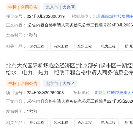
中标｜合同公告
北京市｜大兴区
项目编号：
224F0JL202600019
招标单位：
北京新航城控股集团
.公告内容合格申请人商务信息公示工程编号224F0JL2
正文内容：
用地I-27组团配套内官庄街(大礼路边沟北侧-贺贤路、
发布时间：
1秒前
K0+094.771-贺贤路K0+211.878、庆贤路K0+423.2
相关产品：
热力工程
污水工程
给水工程
电力工程
照明
北京大兴国际机场临空经济区(北京部分)起步区一期经营
给水、电力、热力、照明工程合格申请人商务信息公
中标｜合同公告
北京市｜大兴区
项目编号：
224F0SG202600031
招标单位：
北京新航城控股集团
.公告内容合格申请人商务信息公示工程编号224F0SG
正文内容：
用地I-27组团配套内官庄街(大礼路边沟北侧-贺贤路、
发布时间：
1秒前
K0+094.771-贺贤路K0+211.878、庆贤路K0+423.2
相关产品：
热力工程
污水工程
给水工程
电力工程
照明