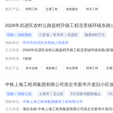
源科技产业园配套经一路、流星路、S319-G104段道
源财政资金项目出
相关产品：
照明工程
交通工程
道路建设
排水工程
2026年武进区农村公路提档升级工程湟里镇环镇东路(
招标｜招标预告
江苏省｜常州市｜武进区
预算690万元
招标单位：
常州市武进区湟里镇人民政府
2026年武进区农村公路提档升级工程湟里镇环镇东路(新
正文内容：
省工程建设项目招标计划表项目名称招标人名称项目概况投
发布时间：
1秒前
里镇环镇东路(新瑞线~嘉湟线)施工项目常州市武进区湟
千米。本项目为老路改
相关产品：
排水设施
道路施工
绿化景观
照明工程
交通
中铁上海工程局集团有限公司崇左市新华片老旧小区改
招标｜招标公告
上海市｜宝山区
5天后标书获取截止
1
招标单位：
中铁上海工程局集团建筑工程有限公司
项目名称:中铁上海工程局集团有限公司崇左市新华片老旧小
正文内容：