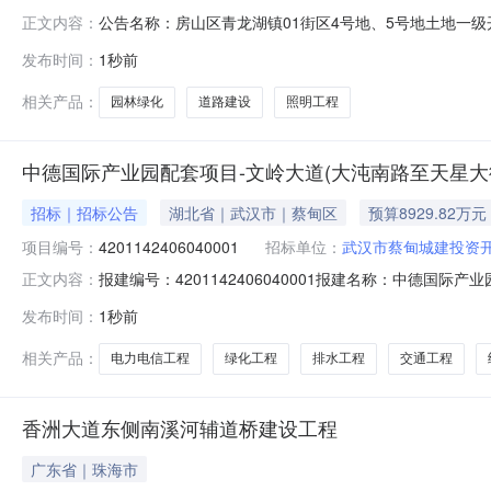
公告名称：房山区青龙湖镇01街区4号地、5号地土地一
正文内容：
08-0713:54:12报名截止时间：项目状态：--更多详情请点
发布时间：
1秒前
相关产品：
园林绿化
道路建设
照明工程
中德国际产业园配套项目-文岭大道(大沌南路至天星大街
招标｜招标公告
湖北省｜武汉市｜蔡甸区
预算8929.82万元
项目编号：
4201142406040001
招标单位：
武汉市蔡甸城建投资
报建编号：4201142406040001报建名称：中德国际
正文内容：
际产业园配套项目-文岭大道（大沌南路至天星大街段）改
发布时间：
1秒前
武汉市蔡甸城建投资开发集团有限公司招标人法定代表人（盖
代理
相关产品：
电力电信工程
绿化工程
排水工程
交通工程
香洲大道东侧南溪河辅道桥建设工程
广东省｜珠海市