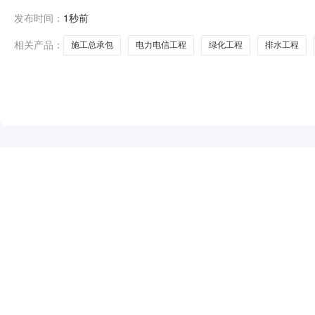
程建设运营维护中心行政监督部门电话027-6960668
发布时间：
1秒前
询有限公司代理联系人肖晨代理联系电话137202565
公共资源交易
相关产品：
施工总承包
电力电信工程
绿化工程
排水工程
NEW
HOT
5折起
暂时没有搜索结果…