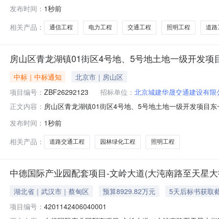
08-0714:13标书发售截止时间:2026-08-12
发布时间：
1秒前
公告.pdf
相关产品：
通信工程
电力工程
交通工程
照明工程
道路
房山区青龙湖镇01街区4号地、5号地土地一级开发
中标｜中标通知
北京市｜房山区
项目编号：
ZBF26292123
招标单位：
北京城建华晟交通建设有限
房山区青龙湖镇01街区4号地、5号地土地一级开发项目
正文内容：
参加兰格云商集采平台北京城建华晟交通建设有限公司房山
发布时间：
1秒前
中，经北京城建华晟交通建设有限公司依据投标单位系统报价
与项目方联系签订合同，并按
相关产品：
道路交通工程
园林绿化工程
照明工程
中德国际产业园配套项目-文岭大道(大沌南路至天星大街
湖北省｜武汉市｜蔡甸区
预算8929.82万元
5天后标书获取
项目编号：
4201142406040001