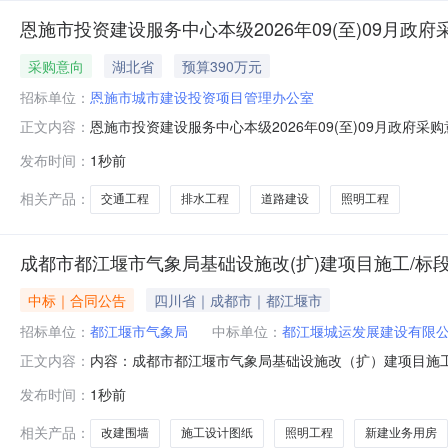
恩施市投资建设服务中心本级2026年09(至)09月政府
采购意向
湖北省
预算390万元
招标单位：
恩施市城市建设投资项目管理办公室
恩施市投资建设服务中心本级2026年09(至)09月政
正文内容：
等有关规定，现将恩施市投资建设服务中心本级2026年0
发布时间：
1秒前
市富硒农产品交易中心片区道路工程拟新建恩施市富硒农产
城市支路，设计速
相关产品：
交通工程
排水工程
道路建设
照明工程
成都市都江堰市气象局基础设施改(扩)建项目施工/标
中标｜合同公告
四川省｜成都市｜都江堰市
招标单位：
都江堰市气象局
中标单位：
都江堰城运发展建设有限
内容：成都市都江堰市气象局基础设施改（扩）建项目施工
正文内容：
号发包人名称发包人地址发包人电话都江堰市气象局都江堰市
发布时间：
1秒前
都江堰市灌口街道太平社区太平街175号028-87114
工内容，具体
相关产品：
改建围墙
施工设计图纸
照明工程
新建业务用房