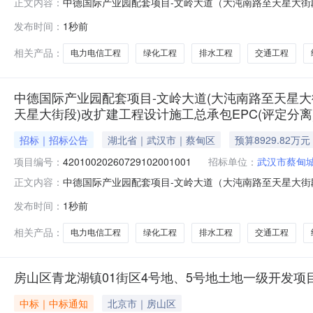
中德国际产业园配套项目-文岭大道（大沌南路至天星大街段）
正文内容：
易平台省份：湖北省报建编号：4201142406040001
发布时间：
1秒前
标项目名称：中德国际产业园配套项目-文岭大道（大沌南
相关产品：
电力电信工程
绿化工程
排水工程
交通工程
中德国际产业园配套项目-文岭大道(大沌南路至天星大
天星大街段)改扩建工程设计施工总承包EPC(评定分离)
招标｜招标公告
湖北省｜武汉市｜蔡甸区
预算8929.82万元
项目编号：
42010020260729102001001
招标单位：
武汉市蔡甸
中德国际产业园配套项目-文岭大道（大沌南路至天星大街
正文内容：
程设计施工总承包EPC（评定分离）(42010020260729102001001)
发布时间：
1秒前
a52f-b94f81767de9报建编号：42011424060400
相关产品：
电力电信工程
绿化工程
排水工程
交通工程
房山区青龙湖镇01街区4号地、5号地土地一级开发
中标｜中标通知
北京市｜房山区