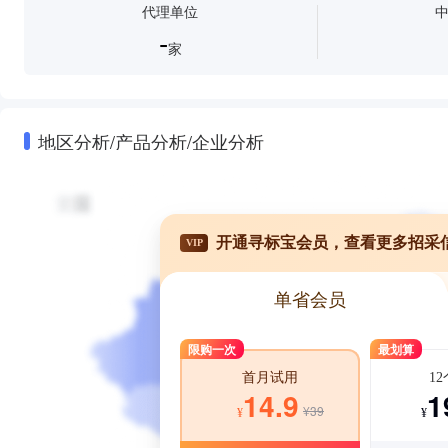
代理单位
-
家
地区分析/产品分析/企业分析
开通寻标宝会员，查看更多招采
VIP
单省会员
限购一次
最划算
1
首月试用
1
14.9
¥39
¥
¥