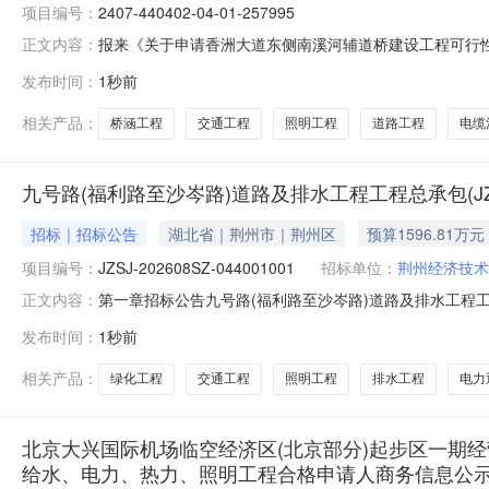
项目编号：
2407-440402-04-01-257995
报来《关于申请香洲大道东侧南溪河辅道桥建设工程可行性研
正文内容：
01-257995）的建设，现就有关事项批复如下：一、
发布时间：
1秒前
干路辅道。建设内容包括：道路工程、交通工程、桥涵工程
工程费：7
相关产品：
桥涵工程
交通工程
照明工程
道路工程
电缆
九号路(福利路至沙岑路)道路及排水工程工程总承包(JZSJ-202
招标｜招标公告
湖北省｜荆州市｜荆州区
预算1596.81万元
项目编号：
JZSJ-202608SZ-044001001
招标单位：
荆州经济技术
第一章招标公告九号路(福利路至沙岑路)道路及排水工程工程总承包(J
正文内容：
(福利路至沙岑路)道路及排水工程(项目名称)已由荆州经
发布时间：
1秒前
告的批复，荆开经发[2026]31号(批文名称及编号)
相关产品：
绿化工程
交通工程
照明工程
排水工程
电力
北京大兴国际机场临空经济区(北京部分)起步区一期经营
给水、电力、热力、照明工程合格申请人商务信息公