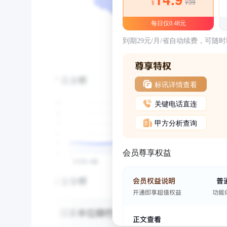
¥39
¥
每日仅0.48元
到期29元/月/省自动续费，可随
标讯详情查看
关键电话直连
甲方分析查询
会员尊享权益