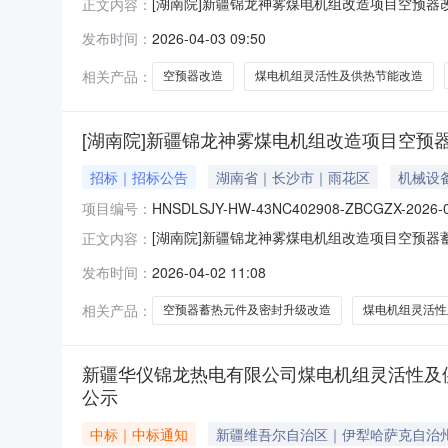
[湖南院]新疆锦龙神雾煤电机组改造项目空预器改造（
正文内容：
预器改造（含施工）采购类别：货物采购采购方
发布时间：
2026-04-03 09:50
机组灵活性及供热节能改造项目（二期）EPC总承包
相关产品：
空预器改造
煤电机组灵活性及供热节能改造
[湖南院]新疆锦龙神雾煤电机组改造项目空预
招标｜招标公告
湖南省｜长沙市｜雨花区
机械设
项目编号：
HNSDLSJY-HW-43NC402908-ZBCGZX-2026-
[湖南院]新疆锦龙神雾煤电机组改造项目空预器蓄热元
正文内容：
煤电机组改造项目空预器蓄热元件及密封升级改
发布时间：
2026-04-02 11:08
位：新疆锦龙神雾能源开发有限公司煤电机组灵活性及
相关产品：
空预器蓄热元件及密封升级改造
煤电机组灵活性
新疆华仪锦龙热电有限公司煤电机组灵活性及供
公示
中标｜中标通知
新疆维吾尔自治区｜伊犁哈萨克自治