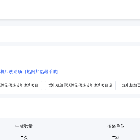
电机组改造项目热网加热器采购]
活性及供热节能改造项目
煤电机组灵活性及供热节能改造项目设
煤电机组
及供热节能改造项目监理
煤电机组灵活性及供热节能改造项目设备材-料
煤
中标数量
招采单位
-
-
次
家