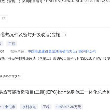
含施工）采购项目编号：HNSDLSJY-HW-43NC402908-ZBCGZ
式：货物谈判采购（邀请）采购单位：中国能源建设集团湖南省电力设计
项目类型：火电公示期限：2026-04-03至2026-04-06项目概
EP
器蓄热元件及密封升级改造(含施工)
备
工程
001
招标单位：
中国能源建设集团湖南省电力设计院有限公司
件及密封升级改造（含施工）采购项目编号：HNSDLSJY-HW-43NC402
造（含施工）采购类别：货物采购采购方式：货物谈判采购（邀请）采购
供热节能改造项目（二期）EPC总承包项目类型：火电公示期限：2026-0
及供热节能改造
热节能改造项目(二期)(EPC)设计采购施工一体化总承
州｜奎屯市
水利水电
工程
中标207.30万元