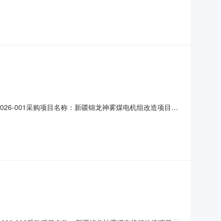
用单位：新疆锦龙神雾能源开发有限公司煤电机组灵活性及
雾煤电机组改造项目热网加热器采购联系方式：073
X-2026-001采购项目名称：新疆锦龙神雾煤电机组改造项目建
设计院有限公司需用单位：新疆锦龙神雾能源开发有限公司
目概况：新疆锦龙神雾煤电机组改造项目建筑安装施工分