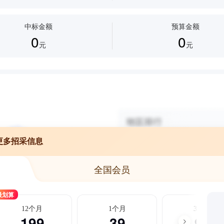
中标金额
预算金额
0
0
元
元
更多招采信息
全国会员
最划算
12个月
1个月
3个月
199
39
99