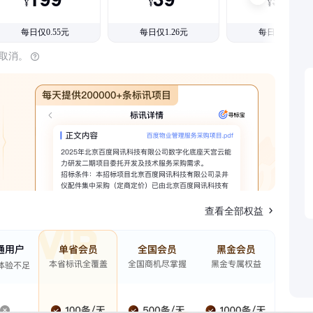
¥
¥
¥
每日仅0.55元
每日仅1.26元
每日仅1.08元
时取消。
查看全部权益