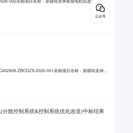
X-2026-002采购项目名称：新疆锦龙神雾煤电机组改造项目空
院有限公司需用单位：新疆锦龙神雾能源开发有限公司煤电
况：新疆锦龙神雾煤电机组改造项目空预器改造（含施工
公众号
908-ZBCGZX-2026-001采购项目名称：新疆锦龙神雾
单位：中国能源建设集团湖南省电力设计院有限公司需用单
4-02至2026-04-05项目概况：新疆锦龙神
包(分散控制系统&控制系统优化改造)中标结果