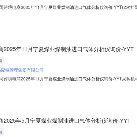
跨境电商2025年11月宁夏煤业煤制油进口气体分析仪询价-YYT(2次
国能供应链管理集团有限公司报价人资格条件：报价人资质要求:无。报价人业绩要
1月1日以来本次报价同类产品或报价品牌的供货业绩2份（买卖双方盖章
025年11月宁夏煤业煤制油进口气体分析仪询价-YYT
物
供应链管理集团有限公司
跨境电商2025年11月宁夏煤业煤制油进口气体分析仪询价-YYT采购机
管理集团有限公司报价人资格条件：报价人资质要求:无。报价人业绩要求:报价
日以来本次报价同类产品或报价品牌的供货业绩2份（买卖双方盖章的合同
025年5月宁夏煤业煤制油进口气体分析仪询价-YYT
物