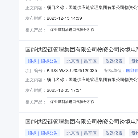
项目名称：国能供应链管理集团有限公司物资公司
正文内容：
KJDS-WZXJ-2025120035采购人：
发布时间：
2025-12-15 14:39
月1日至报价截止日期）报价人需提供2022年
个
相关产品：
煤业煤制油进口气体分析仪
国能供应链管理集团有限公司物资公司跨境电商2
招标｜招标公告
北京市｜昌平区
仪器仪表
货
项目编号：
KJDS-WZXJ-2025120035
招标单位：
国能
项目名称：国能供应链管理集团有限公司物资公司
正文内容：
WZXJ-2025120035采购人：国能供应链
发布时间：
2025-12-05 17:34
至报价截止日期）报价人需提供2022年1月1
价人须提
相关产品：
煤业煤制油进口气体分析仪
国能供应链管理集团有限公司物资公司跨境电商2
招标｜招标公告
北京市｜昌平区
仪器仪表
货