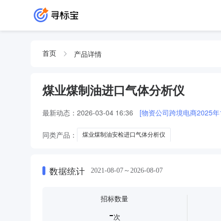
产品详情
首页
煤业煤制油进口气体分析仪
最新动态：
2026-03-04 16:36
[物资公司跨境电商2025
同类产品：
煤业煤制油安检进口气体分析仪
数据统计
2021-08-07～2026-08-07
招标数量
-
次