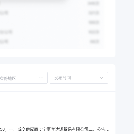
省份地区
010058）一、成交供应商：宁夏宜达源贸易有限公司二、公告