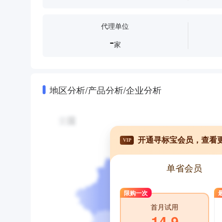
代理单位
-
家
地区分析/产品分析/企业分析
开通寻标宝会员，查看
VIP
单省会员
限购一次
首月试用
14.9