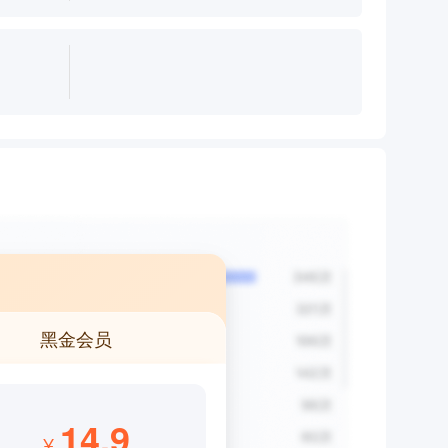
黑金会员
14.9
¥