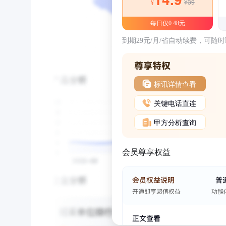
¥39
¥
每日仅0.48元
到期29元/月/省自动续费，可随
标讯详情查看
关键电话直连
甲方分析查询
会员尊享权益