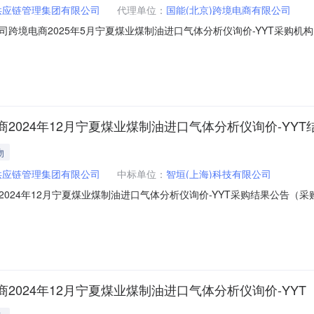
供应链管理集团有限公司
代理单位：
国能(北京)跨境电商有限公司
境电商2025年5月宁夏煤业煤制油进口气体分析仪询价-YYT采购机构：
有限公司报价人资格条件：报价人资质要求:无。报价人业绩要求:报价人须满足
本次报价同类产品或报价品牌的供货业绩2份（买卖双方盖章的合同扫描件
024年12月宁夏煤业煤制油进口气体分析仪询价-YYT
物
供应链管理集团有限公司
中标单位：
智垣(上海)科技有限公司
4年12月宁夏煤业煤制油进口气体分析仪询价-YYT采购结果公告（采购编号K
-13至2025-01-16三、采购人：国能供应链管理集团有限公司四、采
。异议接收单位：国能（北京）跨境电商有限公司联系电话：4000104000-
024年12月宁夏煤业煤制油进口气体分析仪询价-YYT