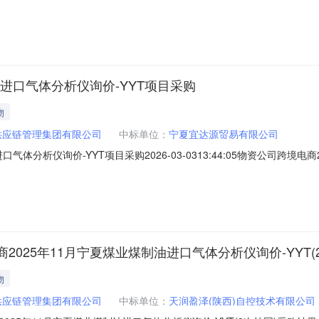
三、采购人：国能供应链管理集团有限公司四、采购机构：国能（北京）跨境电商
商有限公司联系电话：4000104000-1-7886邮箱：KJDS-YY@chn
油进口气体分析仪询价-YYT项目采购
物
供应链管理集团有限公司
中标单位：
宁夏宜达源贸易有限公司
气体分析仪询价-YYT项目采购2026-03-0313:44:05物资公司跨境
0058）一、成交供应商：宁夏宜达源贸易有限公司二、公告期：2026-03-03
监督：采购机构负责受理采购异议；采购人采购管理部门负责受理采购投
025年11月宁夏煤业煤制油进口气体分析仪询价-YYT(
物
供应链管理集团有限公司
中标单位：
天润盈泽(陕西)自控技术有限公司