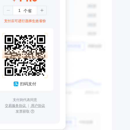
支付后可进行选择生效省份
扫码支付
支付则代表同意
交易服务协议
｜
用户协议
发票获取