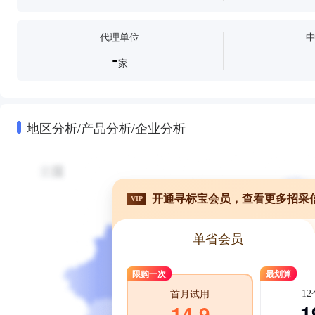
代理单位
-
家
地区分析/产品分析/企业分析
开通寻标宝会员，查看更多招采
VIP
单省会员
限购一次
最划算
1
首月试用
1
14.9