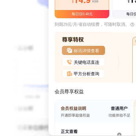
¥39
¥
¥
每日仅0.48元
每日仅
到期29元/月/省自动续费，可随时取消。
标讯详情查看
关键电话直连
甲方分析查询
会员尊享权益