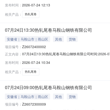
能存在与描述不符或其他未描述的情况）2热轧尾卷（小卷）Q
发布时间：
2026-07-24 12:13
卷）Q235B2*1250*C攀钢钒1/1.59轧烂(因非计
相关产品：
热轧尾卷
07月24日13:30热轧尾卷马鞍山钢铁有限公司
安徽省｜马鞍山市｜雨山区
其他
货物
项目编号：
Z26072400002
07月24日13:30热轧尾卷马鞍山钢铁有限公司时间:2026-0
正文内容：
限企业买方收费:无延时机制:5分钟/次竞拍最后5分钟
发布时间：
2026-07-24 10:34
保证金：￥1,700.00元交易保证金：￥1,700.00元竞
相关产品：
热轧尾卷
07月24日09:00热轧尾卷马鞍山钢铁有限公司
安徽省｜马鞍山市｜雨山区
其他
货物
项目编号：
Z26072300009