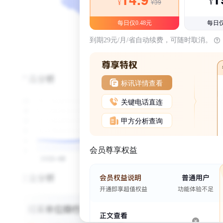
¥39
¥
¥
每日仅0.48元
每日仅
到期29元/月/省自动续费，可随时取消。
标讯详情查看
关键电话直连
甲方分析查询
会员尊享权益