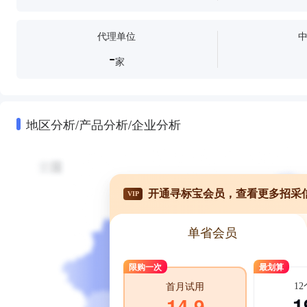
代理单位
-
家
地区分析/产品分析/企业分析
开通寻标宝会员，查看更多招采
VIP
单省会员
限购一次
最划算
1
首月试用
1
14.9