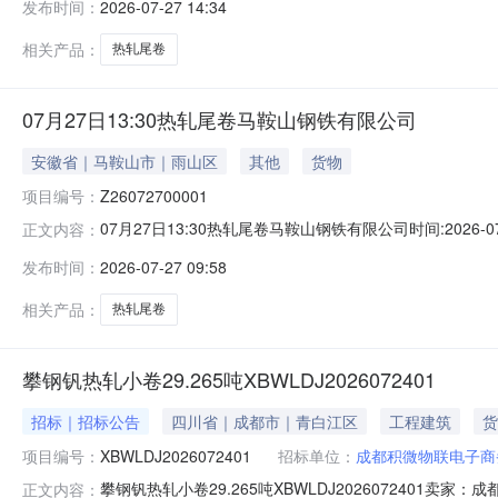
发布时间：
2026-07-27 14:34
保证金：￥1,700.00元交易保证金：￥1,700.00元竞
相关产品：
热轧尾卷
07月27日13:30热轧尾卷马鞍山钢铁有限公司
安徽省｜马鞍山市｜雨山区
其他
货物
项目编号：
Z26072700001
07月27日13:30热轧尾卷马鞍山钢铁有限公司时间:2026-0
正文内容：
限企业买方收费:无延时机制:5分钟/次竞拍最后5分钟
发布时间：
2026-07-27 09:58
保证金：￥1,700.00元交易保证金：￥1,700.00元竞
相关产品：
热轧尾卷
攀钢钒热轧小卷29.265吨XBWLDJ2026072401
招标｜招标公告
四川省｜成都市｜青白江区
工程建筑
货
项目编号：
XBWLDJ2026072401
招标单位：
成都积微物联电子商
攀钢钒热轧小卷29.265吨XBWLDJ202607240
正文内容：