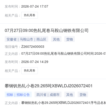
说明1热轧尾卷（小卷）Q235B2.75*1250*C攀钢钒1/
发布时间：
2026-07-24 17:07
轧烂(因非计划产品的特殊性，可能存在与描述不符或其他未描述
相关产品：
热轧尾卷
07月27日09:00热轧尾卷马鞍山钢铁有限公司
安徽省｜马鞍山市｜雨山区
其他
货物
项目编号：
Z26072400003
07月27日09:00热轧尾卷马鞍山钢铁有限公司时间:2026-0
正文内容：
限企业买方收费:无延时机制:5分钟/次竞拍最后5分钟
发布时间：
2026-07-24 14:29
保证金：￥1,700.00元交易保证金：￥1,700.00元竞
相关产品：
热轧尾卷
攀钢钒热轧小卷29.265吨XBWLDJ2026072401
招标｜招标公告
四川省｜成都市
其他
货物
攀钢钒热轧小卷29.265吨XBWLDJ2026072401序号
正文内容：