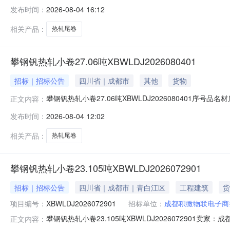
明1热轧尾卷（小卷）QStE420TM(X)2*1151*C攀钢
发布时间：
2026-08-04 16:12
钢钒1/1.545破边(因非计划产品的特殊性，可能存在与描述不
相关产品：
热轧尾卷
攀钢钒热轧小卷27.06吨XBWLDJ2026080401
招标｜招标公告
四川省｜成都市
其他
货物
攀钢钒热轧小卷27.06吨XBWLDJ2026080401序号品名
正文内容：
性，可能存在与描述不符或其他未描述的情况）2热轧尾卷（小卷
发布时间：
2026-08-04 12:02
轧尾卷（小卷）SPHC(X)1.4*1038*C攀钢钒1/1.
相关产品：
热轧尾卷
攀钢钒热轧小卷23.105吨XBWLDJ2026072901
招标｜招标公告
四川省｜成都市｜青白江区
工程建筑
货
项目编号：
XBWLDJ2026072901
招标单位：
成都积微物联电子商
攀钢钒热轧小卷23.105吨XBWLDJ202607290
正文内容：
说明1热轧尾卷（小卷）Q355B1.5*1250*C攀钢钒1/