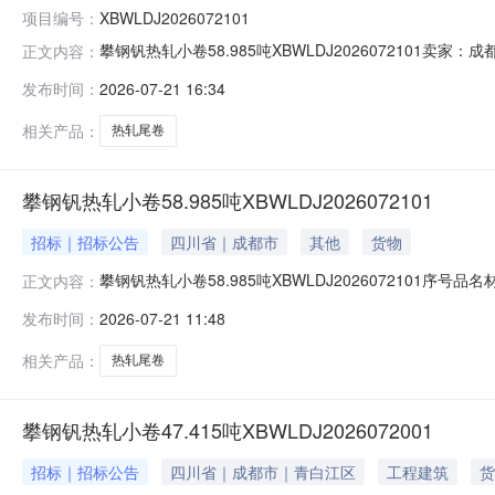
项目编号：
XBWLDJ2026072101
攀钢钒热轧小卷58.985吨XBWLDJ202607210
正文内容：
说明1热轧尾卷（小卷）DX53D+Z-MD5*1023*C攀钢钒
发布时间：
2026-07-21 16:34
钢钒1/2.275轧烂(因非计划产品的特殊性，可能存在与描述
相关产品：
热轧尾卷
攀钢钒热轧小卷58.985吨XBWLDJ2026072101
招标｜招标公告
四川省｜成都市
其他
货物
攀钢钒热轧小卷58.985吨XBWLDJ2026072101序号品
正文内容：
性，可能存在与描述不符或其他未描述的情况）2热轧尾卷（小卷
发布时间：
2026-07-21 11:48
热轧尾卷（小卷）S355MC(X)2*1145*C攀钢钒1/
相关产品：
热轧尾卷
攀钢钒热轧小卷47.415吨XBWLDJ2026072001
招标｜招标公告
四川省｜成都市｜青白江区
工程建筑
货