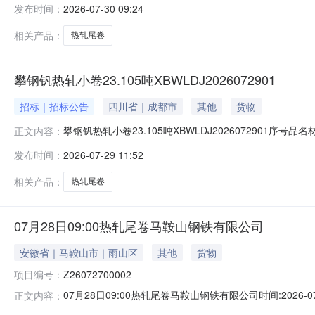
发布时间：
2026-07-30 09:24
1/2.22折边(因非计划产品的特殊性，可能存在与描述不符或其
相关产品：
热轧尾卷
攀钢钒热轧小卷23.105吨XBWLDJ2026072901
招标｜招标公告
四川省｜成都市
其他
货物
攀钢钒热轧小卷23.105吨XBWLDJ2026072901序号
正文内容：
能存在与描述不符或其他未描述的情况）2热轧尾卷（小卷）P
发布时间：
2026-07-29 11:52
卷）PWB1.8*1250*C攀钢钒1/2.215折边(因非
相关产品：
热轧尾卷
07月28日09:00热轧尾卷马鞍山钢铁有限公司
安徽省｜马鞍山市｜雨山区
其他
货物
项目编号：
Z26072700002
07月28日09:00热轧尾卷马鞍山钢铁有限公司时间:2026-0
正文内容：
限企业买方收费:无延时机制:5分钟/次竞拍最后5分钟