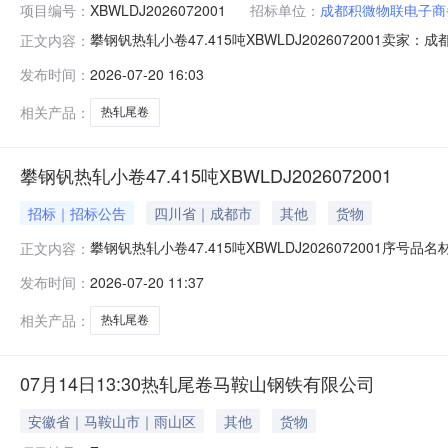
项目编号：
XBWLDJ2026072001
招标单位：
成都积微物联电子商
攀钢钒热轧小卷47.415吨XBWLDJ202607200
正文内容：
说明1热轧尾卷（小卷）Q235B2*1250*C攀钢钒1/1.
发布时间：
2026-07-20 16:03
1/1.795折边(因非计划产品的特殊性，可能存在与描述不符或
相关产品：
热轧尾卷
攀钢钒热轧小卷47.415吨XBWLDJ2026072001
招标｜招标公告
四川省｜成都市
其他
货物
攀钢钒热轧小卷47.415吨XBWLDJ2026072001序号
正文内容：
存在与描述不符或其他未描述的情况）2热轧尾卷（小卷）Q23
发布时间：
2026-07-20 11:37
卷）Q235B2.3*1250*C攀钢钒1/2.64折边(因
相关产品：
热轧尾卷
07月14日13:30热轧尾卷马鞍山钢铁有限公司
安徽省｜马鞍山市｜雨山区
其他
货物