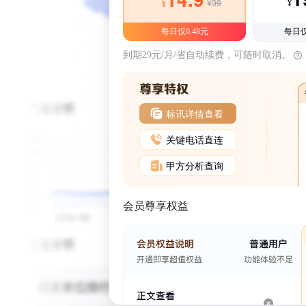
¥39
¥
¥
每日仅0.48元
每日仅
到期29元/月/省自动续费，可随时取消。
标讯详情查看
关键电话直连
甲方分析查询
会员尊享权益