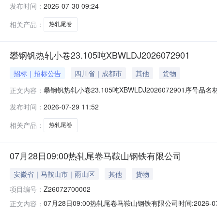
发布时间：
2026-07-30 09:24
1/2.22折边(因非计划产品的特殊性，可能存在与描述不符或其
相关产品：
热轧尾卷
攀钢钒热轧小卷23.105吨XBWLDJ2026072901
招标｜招标公告
四川省｜成都市
其他
货物
攀钢钒热轧小卷23.105吨XBWLDJ2026072901序号
正文内容：
能存在与描述不符或其他未描述的情况）2热轧尾卷（小卷）P
发布时间：
2026-07-29 11:52
卷）PWB1.8*1250*C攀钢钒1/2.215折边(因非
相关产品：
热轧尾卷
07月28日09:00热轧尾卷马鞍山钢铁有限公司
安徽省｜马鞍山市｜雨山区
其他
货物
项目编号：
Z26072700002
07月28日09:00热轧尾卷马鞍山钢铁有限公司时间:2026-0
正文内容：
限企业买方收费:无延时机制:5分钟/次竞拍最后5分钟