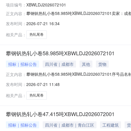
项目编号：
XBWLDJ2026072101
攀钢钒热轧小卷58.985吨XBWLDJ202607210
正文内容：
说明1热轧尾卷（小卷）DX53D+Z-MD5*1023*C攀钢钒
发布时间：
2026-07-21 16:34
钢钒1/2.275轧烂(因非计划产品的特殊性，可能存在与描述
相关产品：
热轧尾卷
攀钢钒热轧小卷58.985吨XBWLDJ2026072101
招标｜招标公告
四川省｜成都市
其他
货物
攀钢钒热轧小卷58.985吨XBWLDJ2026072101序号品
正文内容：
性，可能存在与描述不符或其他未描述的情况）2热轧尾卷（小卷
发布时间：
2026-07-21 11:48
热轧尾卷（小卷）S355MC(X)2*1145*C攀钢钒1/
相关产品：
热轧尾卷
攀钢钒热轧小卷47.415吨XBWLDJ2026072001
招标｜招标公告
四川省｜成都市｜青白江区
工程建筑
货