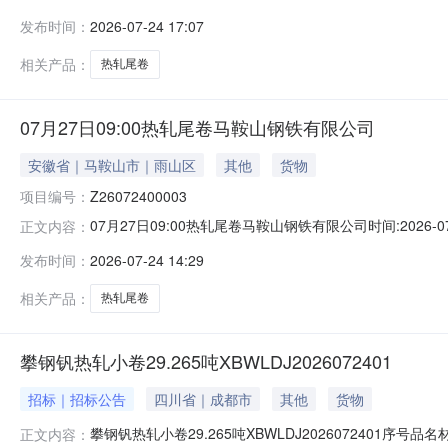
说明1热轧尾卷（小卷）Q235B2.75*1250*C攀钢钒1/
发布时间：
2026-07-24 17:07
轧烂(因非计划产品的特殊性，可能存在与描述不符或其他未描述
相关产品：
热轧尾卷
07月27日09:00热轧尾卷马鞍山钢铁有限公司
安徽省｜马鞍山市｜雨山区
其他
货物
项目编号：
Z26072400003
07月27日09:00热轧尾卷马鞍山钢铁有限公司时间:2026-0
正文内容：
限企业买方收费:无延时机制:5分钟/次竞拍最后5分钟
发布时间：
2026-07-24 14:29
保证金：￥1,700.00元交易保证金：￥1,700.00元竞
相关产品：
热轧尾卷
攀钢钒热轧小卷29.265吨XBWLDJ2026072401
招标｜招标公告
四川省｜成都市
其他
货物
攀钢钒热轧小卷29.265吨XBWLDJ2026072401序号
正文内容：