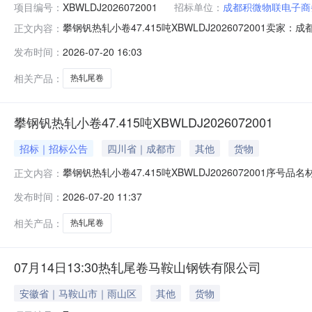
项目编号：
XBWLDJ2026072001
招标单位：
成都积微物联电子商
攀钢钒热轧小卷47.415吨XBWLDJ202607200
正文内容：
说明1热轧尾卷（小卷）Q235B2*1250*C攀钢钒1/1.
发布时间：
2026-07-20 16:03
1/1.795折边(因非计划产品的特殊性，可能存在与描述不符或
相关产品：
热轧尾卷
攀钢钒热轧小卷47.415吨XBWLDJ2026072001
招标｜招标公告
四川省｜成都市
其他
货物
攀钢钒热轧小卷47.415吨XBWLDJ2026072001序号
正文内容：
存在与描述不符或其他未描述的情况）2热轧尾卷（小卷）Q23
发布时间：
2026-07-20 11:37
卷）Q235B2.3*1250*C攀钢钒1/2.64折边(因
相关产品：
热轧尾卷
07月14日13:30热轧尾卷马鞍山钢铁有限公司
安徽省｜马鞍山市｜雨山区
其他
货物