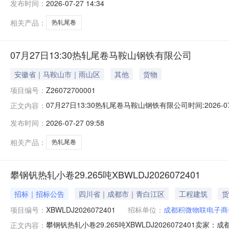
发布时间：
2026-07-27 14:34
保证金：￥1,700.00元交易保证金：￥1,700.00元竞
相关产品：
热轧尾卷
07月27日13:30热轧尾卷马鞍山钢铁有限公司
安徽省｜马鞍山市｜雨山区
其他
货物
项目编号：
Z26072700001
07月27日13:30热轧尾卷马鞍山钢铁有限公司时间:2026-0
正文内容：
限企业买方收费:无延时机制:5分钟/次竞拍最后5分钟
发布时间：
2026-07-27 09:58
保证金：￥1,700.00元交易保证金：￥1,700.00元竞
相关产品：
热轧尾卷
攀钢钒热轧小卷29.265吨XBWLDJ2026072401
招标｜招标公告
四川省｜成都市｜青白江区
工程建筑
货
项目编号：
XBWLDJ2026072401
招标单位：
成都积微物联电子商
攀钢钒热轧小卷29.265吨XBWLDJ202607240
正文内容：