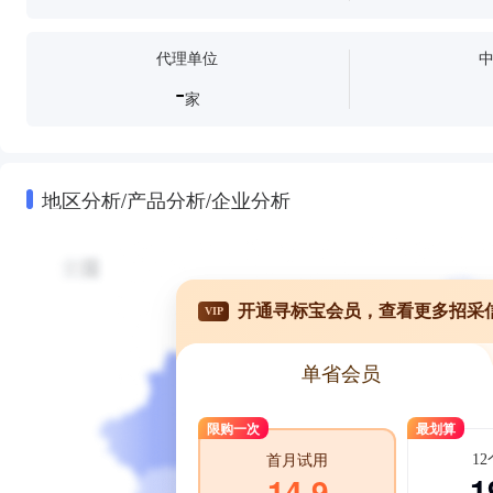
代理单位
-
家
地区分析/产品分析/企业分析
开通寻标宝会员，查看更多招采
VIP
单省会员
限购一次
最划算
1
首月试用
1
14.9