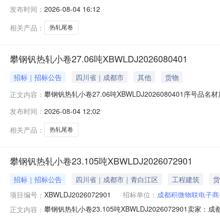
明1热轧尾卷（小卷）QStE420TM(X)2*1151*C攀钢
发布时间：
2026-08-04 16:12
钢钒1/1.545破边(因非计划产品的特殊性，可能存在与描述不
相关产品：
热轧尾卷
攀钢钒热轧小卷27.06吨XBWLDJ2026080401
招标｜招标公告
四川省｜成都市
其他
货物
攀钢钒热轧小卷27.06吨XBWLDJ2026080401序号品名
正文内容：
性，可能存在与描述不符或其他未描述的情况）2热轧尾卷（小卷
发布时间：
2026-08-04 12:02
轧尾卷（小卷）SPHC(X)1.4*1038*C攀钢钒1/1.
相关产品：
热轧尾卷
攀钢钒热轧小卷23.105吨XBWLDJ2026072901
招标｜招标公告
四川省｜成都市｜青白江区
工程建筑
货
项目编号：
XBWLDJ2026072901
招标单位：
成都积微物联电子商
攀钢钒热轧小卷23.105吨XBWLDJ202607290
正文内容：
说明1热轧尾卷（小卷）Q355B1.5*1250*C攀钢钒1/