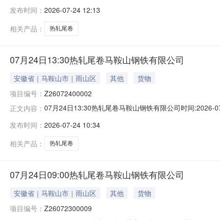
能存在与描述不符或其他未描述的情况）2热轧尾卷（小卷）Q
发布时间：
2026-07-24 12:13
卷）Q235B2*1250*C攀钢钒1/1.59轧烂(因非计
相关产品：
热轧尾卷
07月24日13:30热轧尾卷马鞍山钢铁有限公司
安徽省｜马鞍山市｜雨山区
其他
货物
项目编号：
Z26072400002
07月24日13:30热轧尾卷马鞍山钢铁有限公司时间:2026-0
正文内容：
限企业买方收费:无延时机制:5分钟/次竞拍最后5分钟
发布时间：
2026-07-24 10:34
保证金：￥1,700.00元交易保证金：￥1,700.00元竞
相关产品：
热轧尾卷
07月24日09:00热轧尾卷马鞍山钢铁有限公司
安徽省｜马鞍山市｜雨山区
其他
货物
项目编号：
Z26072300009