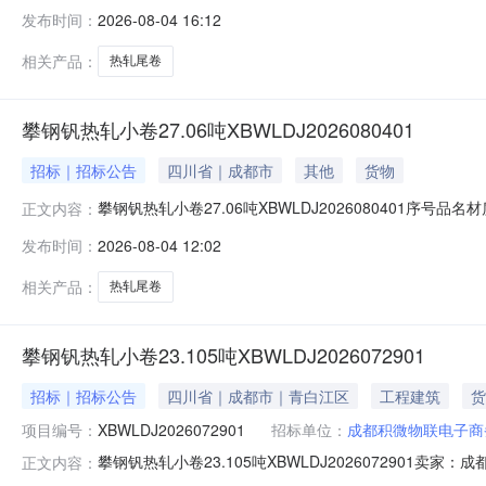
明1热轧尾卷（小卷）QStE420TM(X)2*1151*C攀钢
发布时间：
2026-08-04 16:12
钢钒1/1.545破边(因非计划产品的特殊性，可能存在与描述不
相关产品：
热轧尾卷
攀钢钒热轧小卷27.06吨XBWLDJ2026080401
招标｜招标公告
四川省｜成都市
其他
货物
攀钢钒热轧小卷27.06吨XBWLDJ2026080401序号品名
正文内容：
性，可能存在与描述不符或其他未描述的情况）2热轧尾卷（小卷
发布时间：
2026-08-04 12:02
轧尾卷（小卷）SPHC(X)1.4*1038*C攀钢钒1/1.
相关产品：
热轧尾卷
攀钢钒热轧小卷23.105吨XBWLDJ2026072901
招标｜招标公告
四川省｜成都市｜青白江区
工程建筑
货
项目编号：
XBWLDJ2026072901
招标单位：
成都积微物联电子商
攀钢钒热轧小卷23.105吨XBWLDJ202607290
正文内容：
说明1热轧尾卷（小卷）Q355B1.5*1250*C攀钢钒1/