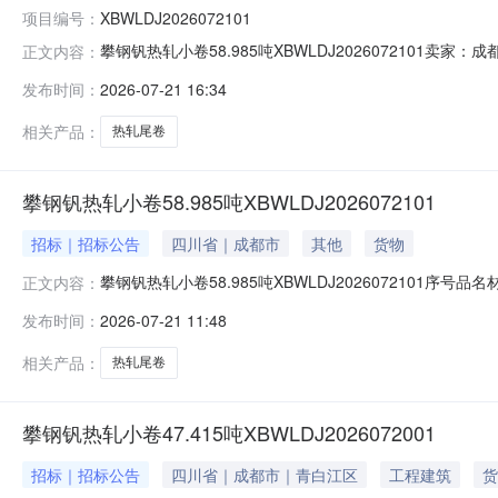
项目编号：
XBWLDJ2026072101
攀钢钒热轧小卷58.985吨XBWLDJ202607210
正文内容：
说明1热轧尾卷（小卷）DX53D+Z-MD5*1023*C攀钢钒
发布时间：
2026-07-21 16:34
钢钒1/2.275轧烂(因非计划产品的特殊性，可能存在与描述
相关产品：
热轧尾卷
攀钢钒热轧小卷58.985吨XBWLDJ2026072101
招标｜招标公告
四川省｜成都市
其他
货物
攀钢钒热轧小卷58.985吨XBWLDJ2026072101序号品
正文内容：
性，可能存在与描述不符或其他未描述的情况）2热轧尾卷（小卷
发布时间：
2026-07-21 11:48
热轧尾卷（小卷）S355MC(X)2*1145*C攀钢钒1/
相关产品：
热轧尾卷
攀钢钒热轧小卷47.415吨XBWLDJ2026072001
招标｜招标公告
四川省｜成都市｜青白江区
工程建筑
货