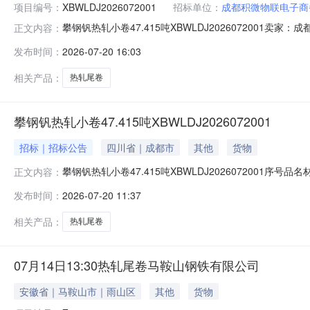
项目编号：
XBWLDJ2026072001
招标单位：
成都积微物联电子商
攀钢钒热轧小卷47.415吨XBWLDJ202607200
正文内容：
说明1热轧尾卷（小卷）Q235B2*1250*C攀钢钒1/1.
发布时间：
2026-07-20 16:03
1/1.795折边(因非计划产品的特殊性，可能存在与描述不符或
相关产品：
热轧尾卷
攀钢钒热轧小卷47.415吨XBWLDJ2026072001
招标｜招标公告
四川省｜成都市
其他
货物
攀钢钒热轧小卷47.415吨XBWLDJ2026072001序号
正文内容：
存在与描述不符或其他未描述的情况）2热轧尾卷（小卷）Q23
发布时间：
2026-07-20 11:37
卷）Q235B2.3*1250*C攀钢钒1/2.64折边(因
相关产品：
热轧尾卷
07月14日13:30热轧尾卷马鞍山钢铁有限公司
安徽省｜马鞍山市｜雨山区
其他
货物