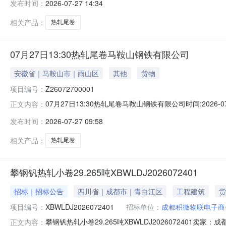
发布时间：
2026-07-27 14:34
保证金：￥1,700.00元交易保证金：￥1,700.00元竞
相关产品：
热轧尾卷
07月27日13:30热轧尾卷马鞍山钢铁有限公司
安徽省｜马鞍山市｜雨山区
其他
货物
项目编号：
Z26072700001
07月27日13:30热轧尾卷马鞍山钢铁有限公司时间:2026-0
正文内容：
限企业买方收费:无延时机制:5分钟/次竞拍最后5分钟
发布时间：
2026-07-27 09:58
保证金：￥1,700.00元交易保证金：￥1,700.00元竞
相关产品：
热轧尾卷
攀钢钒热轧小卷29.265吨XBWLDJ2026072401
招标｜招标公告
四川省｜成都市｜青白江区
工程建筑
货
项目编号：
XBWLDJ2026072401
招标单位：
成都积微物联电子商
攀钢钒热轧小卷29.265吨XBWLDJ202607240
正文内容：