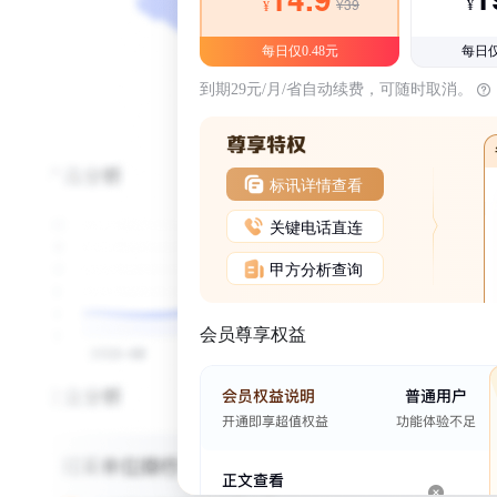
¥39
¥
¥
每日仅0.48元
每日仅
到期29元/月/省自动续费，可随时取消。
标讯详情查看
关键电话直连
甲方分析查询
会员尊享权益