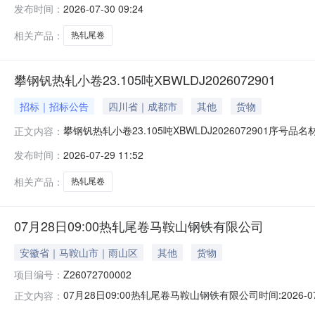
发布时间：
2026-07-30 09:24
1/2.22折边(因非计划产品的特殊性，可能存在与描述不符或其
相关产品：
热轧尾卷
攀钢钒热轧小卷23.105吨XBWLDJ2026072901
招标｜招标公告
四川省｜成都市
其他
货物
攀钢钒热轧小卷23.105吨XBWLDJ2026072901序号
正文内容：
能存在与描述不符或其他未描述的情况）2热轧尾卷（小卷）P
发布时间：
2026-07-29 11:52
卷）PWB1.8*1250*C攀钢钒1/2.215折边(因非
相关产品：
热轧尾卷
07月28日09:00热轧尾卷马鞍山钢铁有限公司
安徽省｜马鞍山市｜雨山区
其他
货物
项目编号：
Z26072700002
07月28日09:00热轧尾卷马鞍山钢铁有限公司时间:2026-0
正文内容：
限企业买方收费:无延时机制:5分钟/次竞拍最后5分钟