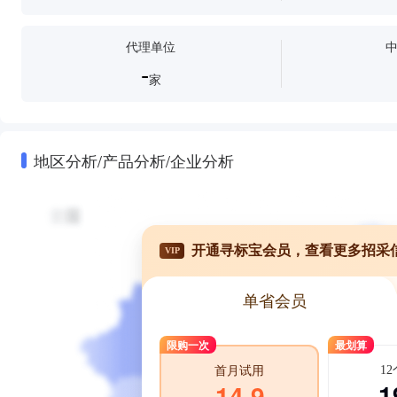
代理单位
-
家
地区分析/产品分析/企业分析
开通寻标宝会员，查看更多招采
VIP
单省会员
限购一次
最划算
1
首月试用
1
14.9