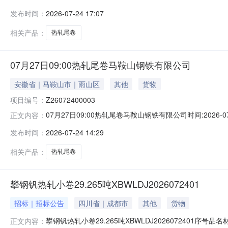
说明1热轧尾卷（小卷）Q235B2.75*1250*C攀钢钒1/
发布时间：
2026-07-24 17:07
轧烂(因非计划产品的特殊性，可能存在与描述不符或其他未描述
相关产品：
热轧尾卷
07月27日09:00热轧尾卷马鞍山钢铁有限公司
安徽省｜马鞍山市｜雨山区
其他
货物
项目编号：
Z26072400003
07月27日09:00热轧尾卷马鞍山钢铁有限公司时间:2026-0
正文内容：
限企业买方收费:无延时机制:5分钟/次竞拍最后5分钟
发布时间：
2026-07-24 14:29
保证金：￥1,700.00元交易保证金：￥1,700.00元竞
相关产品：
热轧尾卷
攀钢钒热轧小卷29.265吨XBWLDJ2026072401
招标｜招标公告
四川省｜成都市
其他
货物
攀钢钒热轧小卷29.265吨XBWLDJ2026072401序号
正文内容：