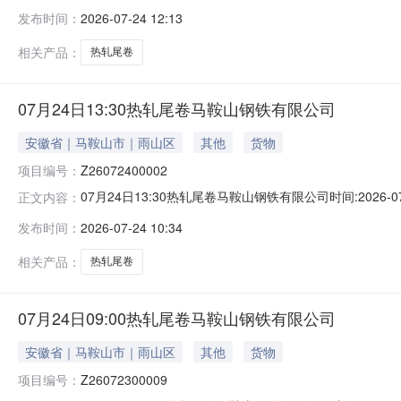
能存在与描述不符或其他未描述的情况）2热轧尾卷（小卷）Q
发布时间：
2026-07-24 12:13
卷）Q235B2*1250*C攀钢钒1/1.59轧烂(因非计
相关产品：
热轧尾卷
07月24日13:30热轧尾卷马鞍山钢铁有限公司
安徽省｜马鞍山市｜雨山区
其他
货物
项目编号：
Z26072400002
07月24日13:30热轧尾卷马鞍山钢铁有限公司时间:2026-0
正文内容：
限企业买方收费:无延时机制:5分钟/次竞拍最后5分钟
发布时间：
2026-07-24 10:34
保证金：￥1,700.00元交易保证金：￥1,700.00元竞
相关产品：
热轧尾卷
07月24日09:00热轧尾卷马鞍山钢铁有限公司
安徽省｜马鞍山市｜雨山区
其他
货物
项目编号：
Z26072300009