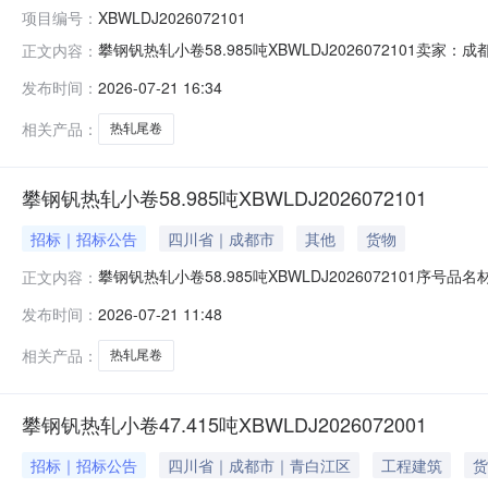
项目编号：
XBWLDJ2026072101
攀钢钒热轧小卷58.985吨XBWLDJ202607210
正文内容：
说明1热轧尾卷（小卷）DX53D+Z-MD5*1023*C攀钢钒
发布时间：
2026-07-21 16:34
钢钒1/2.275轧烂(因非计划产品的特殊性，可能存在与描述
相关产品：
热轧尾卷
攀钢钒热轧小卷58.985吨XBWLDJ2026072101
招标｜招标公告
四川省｜成都市
其他
货物
攀钢钒热轧小卷58.985吨XBWLDJ2026072101序号品
正文内容：
性，可能存在与描述不符或其他未描述的情况）2热轧尾卷（小卷
发布时间：
2026-07-21 11:48
热轧尾卷（小卷）S355MC(X)2*1145*C攀钢钒1/
相关产品：
热轧尾卷
攀钢钒热轧小卷47.415吨XBWLDJ2026072001
招标｜招标公告
四川省｜成都市｜青白江区
工程建筑
货