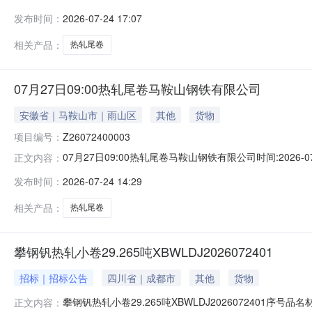
说明1热轧尾卷（小卷）Q235B2.75*1250*C攀钢钒1/
发布时间：
2026-07-24 17:07
轧烂(因非计划产品的特殊性，可能存在与描述不符或其他未描述
相关产品：
热轧尾卷
07月27日09:00热轧尾卷马鞍山钢铁有限公司
安徽省｜马鞍山市｜雨山区
其他
货物
项目编号：
Z26072400003
07月27日09:00热轧尾卷马鞍山钢铁有限公司时间:2026-0
正文内容：
限企业买方收费:无延时机制:5分钟/次竞拍最后5分钟
发布时间：
2026-07-24 14:29
保证金：￥1,700.00元交易保证金：￥1,700.00元竞
相关产品：
热轧尾卷
攀钢钒热轧小卷29.265吨XBWLDJ2026072401
招标｜招标公告
四川省｜成都市
其他
货物
攀钢钒热轧小卷29.265吨XBWLDJ2026072401序号
正文内容：