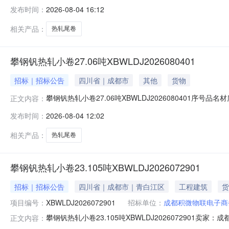
明1热轧尾卷（小卷）QStE420TM(X)2*1151*C攀钢
发布时间：
2026-08-04 16:12
钢钒1/1.545破边(因非计划产品的特殊性，可能存在与描述不
相关产品：
热轧尾卷
攀钢钒热轧小卷27.06吨XBWLDJ2026080401
招标｜招标公告
四川省｜成都市
其他
货物
攀钢钒热轧小卷27.06吨XBWLDJ2026080401序号品名
正文内容：
性，可能存在与描述不符或其他未描述的情况）2热轧尾卷（小卷
发布时间：
2026-08-04 12:02
轧尾卷（小卷）SPHC(X)1.4*1038*C攀钢钒1/1.
相关产品：
热轧尾卷
攀钢钒热轧小卷23.105吨XBWLDJ2026072901
招标｜招标公告
四川省｜成都市｜青白江区
工程建筑
货
项目编号：
XBWLDJ2026072901
招标单位：
成都积微物联电子商
攀钢钒热轧小卷23.105吨XBWLDJ202607290
正文内容：
说明1热轧尾卷（小卷）Q355B1.5*1250*C攀钢钒1/