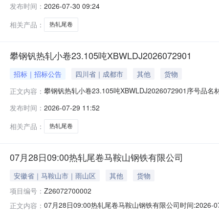
发布时间：
2026-07-30 09:24
1/2.22折边(因非计划产品的特殊性，可能存在与描述不符或其
相关产品：
热轧尾卷
攀钢钒热轧小卷23.105吨XBWLDJ2026072901
招标｜招标公告
四川省｜成都市
其他
货物
攀钢钒热轧小卷23.105吨XBWLDJ2026072901序号
正文内容：
能存在与描述不符或其他未描述的情况）2热轧尾卷（小卷）P
发布时间：
2026-07-29 11:52
卷）PWB1.8*1250*C攀钢钒1/2.215折边(因非
相关产品：
热轧尾卷
07月28日09:00热轧尾卷马鞍山钢铁有限公司
安徽省｜马鞍山市｜雨山区
其他
货物
项目编号：
Z26072700002
07月28日09:00热轧尾卷马鞍山钢铁有限公司时间:2026-0
正文内容：
限企业买方收费:无延时机制:5分钟/次竞拍最后5分钟