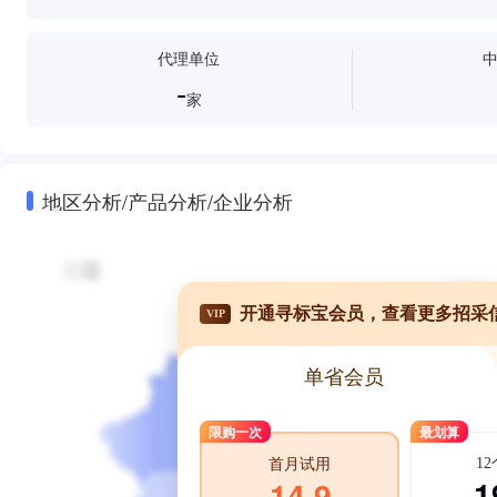
代理单位
-
家
地区分析/产品分析/企业分析
开通寻标宝会员，查看更多招采
VIP
单省会员
限购一次
最划算
1
首月试用
1
14.9