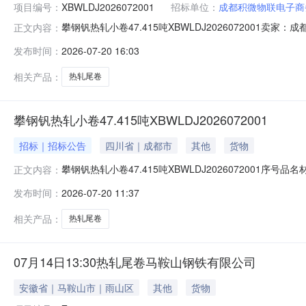
项目编号：
XBWLDJ2026072001
招标单位：
成都积微物联电子商
攀钢钒热轧小卷47.415吨XBWLDJ202607200
正文内容：
说明1热轧尾卷（小卷）Q235B2*1250*C攀钢钒1/1.
发布时间：
2026-07-20 16:03
1/1.795折边(因非计划产品的特殊性，可能存在与描述不符或
相关产品：
热轧尾卷
攀钢钒热轧小卷47.415吨XBWLDJ2026072001
招标｜招标公告
四川省｜成都市
其他
货物
攀钢钒热轧小卷47.415吨XBWLDJ2026072001序号
正文内容：
存在与描述不符或其他未描述的情况）2热轧尾卷（小卷）Q23
发布时间：
2026-07-20 11:37
卷）Q235B2.3*1250*C攀钢钒1/2.64折边(因
相关产品：
热轧尾卷
07月14日13:30热轧尾卷马鞍山钢铁有限公司
安徽省｜马鞍山市｜雨山区
其他
货物