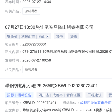
发布时间：
2026-07-27 14:34
保证金：￥1,700.00元交易保证金：￥1,700.00元竞
相关产品：
热轧尾卷
07月27日13:30热轧尾卷马鞍山钢铁有限公司
安徽省｜马鞍山市｜雨山区
其他
货物
项目编号：
Z26072700001
07月27日13:30热轧尾卷马鞍山钢铁有限公司时间:2026-0
正文内容：
限企业买方收费:无延时机制:5分钟/次竞拍最后5分钟
发布时间：
2026-07-27 09:58
保证金：￥1,700.00元交易保证金：￥1,700.00元竞
相关产品：
热轧尾卷
攀钢钒热轧小卷29.265吨XBWLDJ2026072401
招标｜招标公告
四川省｜成都市｜青白江区
工程建筑
货
项目编号：
XBWLDJ2026072401
招标单位：
成都积微物联电子商
攀钢钒热轧小卷29.265吨XBWLDJ202607240
正文内容：