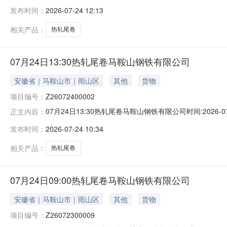
能存在与描述不符或其他未描述的情况）2热轧尾卷（小卷）Q
发布时间：
2026-07-24 12:13
卷）Q235B2*1250*C攀钢钒1/1.59轧烂(因非计
相关产品：
热轧尾卷
07月24日13:30热轧尾卷马鞍山钢铁有限公司
安徽省｜马鞍山市｜雨山区
其他
货物
项目编号：
Z26072400002
07月24日13:30热轧尾卷马鞍山钢铁有限公司时间:2026-0
正文内容：
限企业买方收费:无延时机制:5分钟/次竞拍最后5分钟
发布时间：
2026-07-24 10:34
保证金：￥1,700.00元交易保证金：￥1,700.00元竞
相关产品：
热轧尾卷
07月24日09:00热轧尾卷马鞍山钢铁有限公司
安徽省｜马鞍山市｜雨山区
其他
货物
项目编号：
Z26072300009