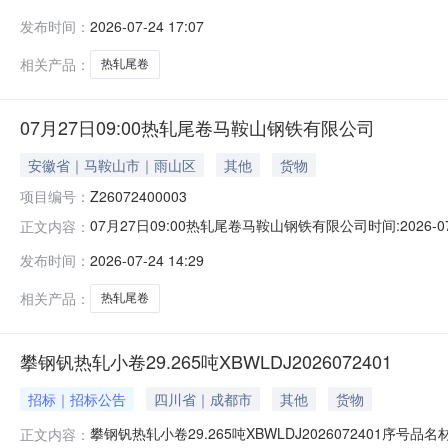
说明1热轧尾卷（小卷）Q235B2.75*1250*C攀钢钒1/
发布时间：
2026-07-24 17:07
轧烂(因非计划产品的特殊性，可能存在与描述不符或其他未描述
相关产品：
热轧尾卷
07月27日09:00热轧尾卷马鞍山钢铁有限公司
安徽省｜马鞍山市｜雨山区
其他
货物
项目编号：
Z26072400003
07月27日09:00热轧尾卷马鞍山钢铁有限公司时间:2026-0
正文内容：
限企业买方收费:无延时机制:5分钟/次竞拍最后5分钟
发布时间：
2026-07-24 14:29
保证金：￥1,700.00元交易保证金：￥1,700.00元竞
相关产品：
热轧尾卷
攀钢钒热轧小卷29.265吨XBWLDJ2026072401
招标｜招标公告
四川省｜成都市
其他
货物
攀钢钒热轧小卷29.265吨XBWLDJ2026072401序号
正文内容：