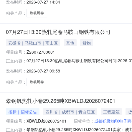
发布时间：
2026-07-27 14:34
保证金：￥1,700.00元交易保证金：￥1,700.00元竞
相关产品：
热轧尾卷
07月27日13:30热轧尾卷马鞍山钢铁有限公司
安徽省｜马鞍山市｜雨山区
其他
货物
项目编号：
Z26072700001
07月27日13:30热轧尾卷马鞍山钢铁有限公司时间:2026-0
正文内容：
限企业买方收费:无延时机制:5分钟/次竞拍最后5分钟
发布时间：
2026-07-27 09:58
保证金：￥1,700.00元交易保证金：￥1,700.00元竞
相关产品：
热轧尾卷
攀钢钒热轧小卷29.265吨XBWLDJ2026072401
招标｜招标公告
四川省｜成都市｜青白江区
工程建筑
货
项目编号：
XBWLDJ2026072401
招标单位：
成都积微物联电子商
攀钢钒热轧小卷29.265吨XBWLDJ202607240
正文内容：