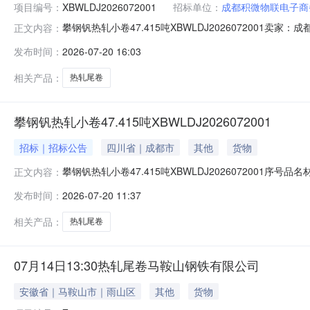
项目编号：
XBWLDJ2026072001
招标单位：
成都积微物联电子商
攀钢钒热轧小卷47.415吨XBWLDJ202607200
正文内容：
说明1热轧尾卷（小卷）Q235B2*1250*C攀钢钒1/1.
发布时间：
2026-07-20 16:03
1/1.795折边(因非计划产品的特殊性，可能存在与描述不符或
相关产品：
热轧尾卷
攀钢钒热轧小卷47.415吨XBWLDJ2026072001
招标｜招标公告
四川省｜成都市
其他
货物
攀钢钒热轧小卷47.415吨XBWLDJ2026072001序号
正文内容：
存在与描述不符或其他未描述的情况）2热轧尾卷（小卷）Q23
发布时间：
2026-07-20 11:37
卷）Q235B2.3*1250*C攀钢钒1/2.64折边(因
相关产品：
热轧尾卷
07月14日13:30热轧尾卷马鞍山钢铁有限公司
安徽省｜马鞍山市｜雨山区
其他
货物