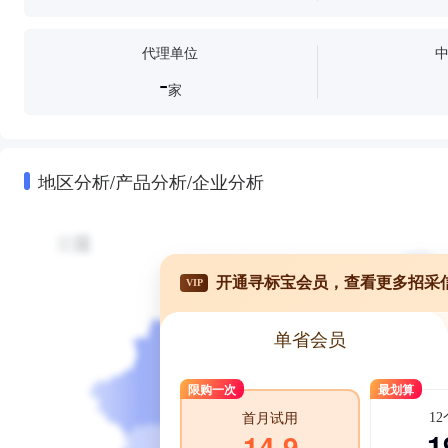
代理单位
-
家
地区分析/产品分析/企业分析
开通寻标宝会员，查看更多招采
VIP
单省会员
限购一次
最划算
1
首月试用
1
14.9