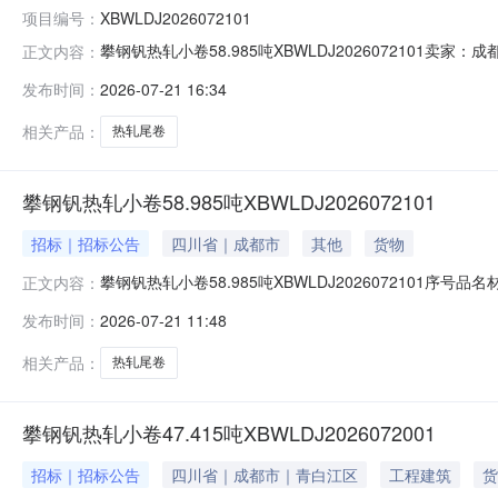
项目编号：
XBWLDJ2026072101
攀钢钒热轧小卷58.985吨XBWLDJ202607210
正文内容：
说明1热轧尾卷（小卷）DX53D+Z-MD5*1023*C攀钢钒
发布时间：
2026-07-21 16:34
钢钒1/2.275轧烂(因非计划产品的特殊性，可能存在与描述
相关产品：
热轧尾卷
攀钢钒热轧小卷58.985吨XBWLDJ2026072101
招标｜招标公告
四川省｜成都市
其他
货物
攀钢钒热轧小卷58.985吨XBWLDJ2026072101序号品
正文内容：
性，可能存在与描述不符或其他未描述的情况）2热轧尾卷（小卷
发布时间：
2026-07-21 11:48
热轧尾卷（小卷）S355MC(X)2*1145*C攀钢钒1/
相关产品：
热轧尾卷
攀钢钒热轧小卷47.415吨XBWLDJ2026072001
招标｜招标公告
四川省｜成都市｜青白江区
工程建筑
货