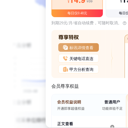
¥39
¥
¥
每日仅0.48元
每日仅
到期29元/月/省自动续费，可随时取消。
标讯详情查看
关键电话直连
甲方分析查询
会员尊享权益