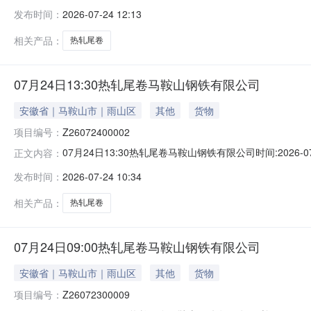
能存在与描述不符或其他未描述的情况）2热轧尾卷（小卷）Q
发布时间：
2026-07-24 12:13
卷）Q235B2*1250*C攀钢钒1/1.59轧烂(因非计
相关产品：
热轧尾卷
07月24日13:30热轧尾卷马鞍山钢铁有限公司
安徽省｜马鞍山市｜雨山区
其他
货物
项目编号：
Z26072400002
07月24日13:30热轧尾卷马鞍山钢铁有限公司时间:2026-0
正文内容：
限企业买方收费:无延时机制:5分钟/次竞拍最后5分钟
发布时间：
2026-07-24 10:34
保证金：￥1,700.00元交易保证金：￥1,700.00元竞
相关产品：
热轧尾卷
07月24日09:00热轧尾卷马鞍山钢铁有限公司
安徽省｜马鞍山市｜雨山区
其他
货物
项目编号：
Z26072300009