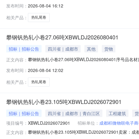
明1热轧尾卷（小卷）QStE420TM(X)2*1151*C攀钢
发布时间：
2026-08-04 16:12
钢钒1/1.545破边(因非计划产品的特殊性，可能存在与描述不
相关产品：
热轧尾卷
攀钢钒热轧小卷27.06吨XBWLDJ2026080401
招标｜招标公告
四川省｜成都市
其他
货物
攀钢钒热轧小卷27.06吨XBWLDJ2026080401序号品名
正文内容：
性，可能存在与描述不符或其他未描述的情况）2热轧尾卷（小卷
发布时间：
2026-08-04 12:02
轧尾卷（小卷）SPHC(X)1.4*1038*C攀钢钒1/1.
相关产品：
热轧尾卷
攀钢钒热轧小卷23.105吨XBWLDJ2026072901
招标｜招标公告
四川省｜成都市｜青白江区
工程建筑
货
项目编号：
XBWLDJ2026072901
招标单位：
成都积微物联电子商
攀钢钒热轧小卷23.105吨XBWLDJ202607290
正文内容：
说明1热轧尾卷（小卷）Q355B1.5*1250*C攀钢钒1/