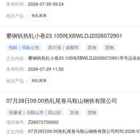
发布时间：
2026-07-30 09:24
1/2.22折边(因非计划产品的特殊性，可能存在与描述不符或其
相关产品：
热轧尾卷
攀钢钒热轧小卷23.105吨XBWLDJ2026072901
招标｜招标公告
四川省｜成都市
其他
货物
攀钢钒热轧小卷23.105吨XBWLDJ2026072901序号
正文内容：
能存在与描述不符或其他未描述的情况）2热轧尾卷（小卷）P
发布时间：
2026-07-29 11:52
卷）PWB1.8*1250*C攀钢钒1/2.215折边(因非
相关产品：
热轧尾卷
07月28日09:00热轧尾卷马鞍山钢铁有限公司
安徽省｜马鞍山市｜雨山区
其他
货物
项目编号：
Z26072700002
07月28日09:00热轧尾卷马鞍山钢铁有限公司时间:2026-0
正文内容：
限企业买方收费:无延时机制:5分钟/次竞拍最后5分钟