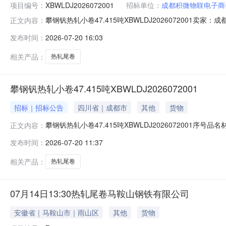
项目编号：
XBWLDJ2026072001
招标单位：
成都积微物联电子商
攀钢钒热轧小卷47.415吨XBWLDJ202607200
正文内容：
说明1热轧尾卷（小卷）Q235B2*1250*C攀钢钒1/1.
发布时间：
2026-07-20 16:03
1/1.795折边(因非计划产品的特殊性，可能存在与描述不符或
相关产品：
热轧尾卷
攀钢钒热轧小卷47.415吨XBWLDJ2026072001
招标｜招标公告
四川省｜成都市
其他
货物
攀钢钒热轧小卷47.415吨XBWLDJ2026072001序号
正文内容：
存在与描述不符或其他未描述的情况）2热轧尾卷（小卷）Q23
发布时间：
2026-07-20 11:37
卷）Q235B2.3*1250*C攀钢钒1/2.64折边(因
相关产品：
热轧尾卷
07月14日13:30热轧尾卷马鞍山钢铁有限公司
安徽省｜马鞍山市｜雨山区
其他
货物