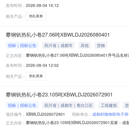
明1热轧尾卷（小卷）QStE420TM(X)2*1151*C攀钢
发布时间：
2026-08-04 16:12
钢钒1/1.545破边(因非计划产品的特殊性，可能存在与描述不
相关产品：
热轧尾卷
攀钢钒热轧小卷27.06吨XBWLDJ2026080401
招标｜招标公告
四川省｜成都市
其他
货物
攀钢钒热轧小卷27.06吨XBWLDJ2026080401序号品名
正文内容：
性，可能存在与描述不符或其他未描述的情况）2热轧尾卷（小卷
发布时间：
2026-08-04 12:02
轧尾卷（小卷）SPHC(X)1.4*1038*C攀钢钒1/1.
相关产品：
热轧尾卷
攀钢钒热轧小卷23.105吨XBWLDJ2026072901
招标｜招标公告
四川省｜成都市｜青白江区
工程建筑
货
项目编号：
XBWLDJ2026072901
招标单位：
成都积微物联电子商
攀钢钒热轧小卷23.105吨XBWLDJ202607290
正文内容：
说明1热轧尾卷（小卷）Q355B1.5*1250*C攀钢钒1/