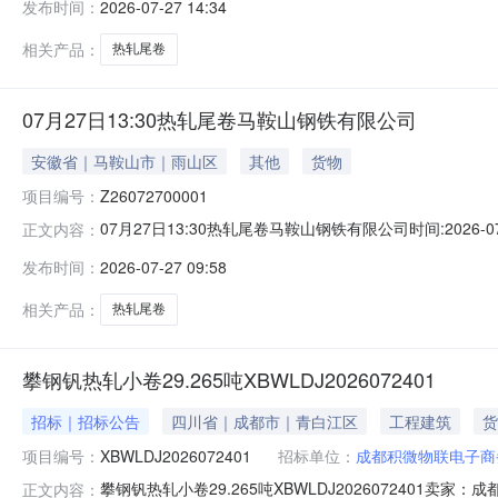
发布时间：
2026-07-27 14:34
保证金：￥1,700.00元交易保证金：￥1,700.00元竞
相关产品：
热轧尾卷
07月27日13:30热轧尾卷马鞍山钢铁有限公司
安徽省｜马鞍山市｜雨山区
其他
货物
项目编号：
Z26072700001
07月27日13:30热轧尾卷马鞍山钢铁有限公司时间:2026-0
正文内容：
限企业买方收费:无延时机制:5分钟/次竞拍最后5分钟
发布时间：
2026-07-27 09:58
保证金：￥1,700.00元交易保证金：￥1,700.00元竞
相关产品：
热轧尾卷
攀钢钒热轧小卷29.265吨XBWLDJ2026072401
招标｜招标公告
四川省｜成都市｜青白江区
工程建筑
货
项目编号：
XBWLDJ2026072401
招标单位：
成都积微物联电子商
攀钢钒热轧小卷29.265吨XBWLDJ202607240
正文内容：