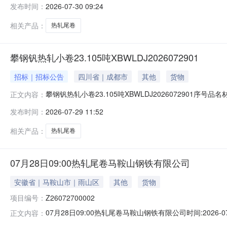
发布时间：
2026-07-30 09:24
1/2.22折边(因非计划产品的特殊性，可能存在与描述不符或其
相关产品：
热轧尾卷
攀钢钒热轧小卷23.105吨XBWLDJ2026072901
招标｜招标公告
四川省｜成都市
其他
货物
攀钢钒热轧小卷23.105吨XBWLDJ2026072901序号
正文内容：
能存在与描述不符或其他未描述的情况）2热轧尾卷（小卷）P
发布时间：
2026-07-29 11:52
卷）PWB1.8*1250*C攀钢钒1/2.215折边(因非
相关产品：
热轧尾卷
07月28日09:00热轧尾卷马鞍山钢铁有限公司
安徽省｜马鞍山市｜雨山区
其他
货物
项目编号：
Z26072700002
07月28日09:00热轧尾卷马鞍山钢铁有限公司时间:2026-0
正文内容：
限企业买方收费:无延时机制:5分钟/次竞拍最后5分钟