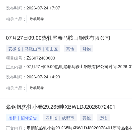
说明1热轧尾卷（小卷）Q235B2.75*1250*C攀钢钒1/
发布时间：
2026-07-24 17:07
轧烂(因非计划产品的特殊性，可能存在与描述不符或其他未描述
相关产品：
热轧尾卷
07月27日09:00热轧尾卷马鞍山钢铁有限公司
安徽省｜马鞍山市｜雨山区
其他
货物
项目编号：
Z26072400003
07月27日09:00热轧尾卷马鞍山钢铁有限公司时间:2026-0
正文内容：
限企业买方收费:无延时机制:5分钟/次竞拍最后5分钟
发布时间：
2026-07-24 14:29
保证金：￥1,700.00元交易保证金：￥1,700.00元竞
相关产品：
热轧尾卷
攀钢钒热轧小卷29.265吨XBWLDJ2026072401
招标｜招标公告
四川省｜成都市
其他
货物
攀钢钒热轧小卷29.265吨XBWLDJ2026072401序号
正文内容：