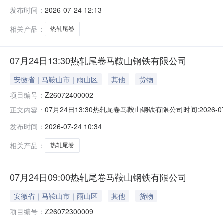
能存在与描述不符或其他未描述的情况）2热轧尾卷（小卷）Q
发布时间：
2026-07-24 12:13
卷）Q235B2*1250*C攀钢钒1/1.59轧烂(因非计
相关产品：
热轧尾卷
07月24日13:30热轧尾卷马鞍山钢铁有限公司
安徽省｜马鞍山市｜雨山区
其他
货物
项目编号：
Z26072400002
07月24日13:30热轧尾卷马鞍山钢铁有限公司时间:2026-0
正文内容：
限企业买方收费:无延时机制:5分钟/次竞拍最后5分钟
发布时间：
2026-07-24 10:34
保证金：￥1,700.00元交易保证金：￥1,700.00元竞
相关产品：
热轧尾卷
07月24日09:00热轧尾卷马鞍山钢铁有限公司
安徽省｜马鞍山市｜雨山区
其他
货物
项目编号：
Z26072300009