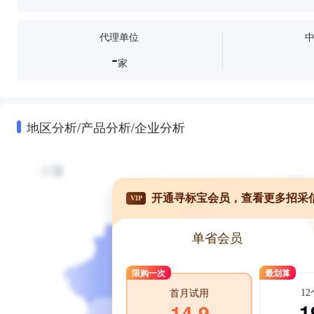
代理单位
-
家
地区分析/产品分析/企业分析
开通寻标宝会员，查看更多招采
VIP
单省会员
限购一次
最划算
1
首月试用
1
14.9