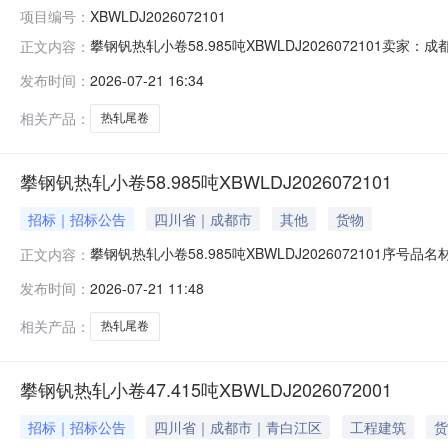
项目编号：
XBWLDJ2026072101
攀钢钒热轧小卷58.985吨XBWLDJ202607210
正文内容：
说明1热轧尾卷（小卷）DX53D+Z-MD5*1023*C攀钢钒
发布时间：
2026-07-21 16:34
钢钒1/2.275轧烂(因非计划产品的特殊性，可能存在与描述
相关产品：
热轧尾卷
攀钢钒热轧小卷58.985吨XBWLDJ2026072101
招标｜招标公告
四川省｜成都市
其他
货物
攀钢钒热轧小卷58.985吨XBWLDJ2026072101序号品
正文内容：
性，可能存在与描述不符或其他未描述的情况）2热轧尾卷（小卷
发布时间：
2026-07-21 11:48
热轧尾卷（小卷）S355MC(X)2*1145*C攀钢钒1/
相关产品：
热轧尾卷
攀钢钒热轧小卷47.415吨XBWLDJ2026072001
招标｜招标公告
四川省｜成都市｜青白江区
工程建筑
货