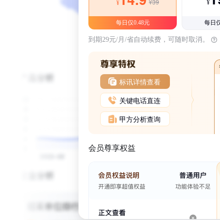
¥39
¥
¥
每日仅0.48元
每日仅
到期29元/月/省自动续费，可随时取消。
标讯详情查看
关键电话直连
甲方分析查询
会员尊享权益