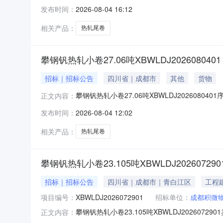
明1热轧尾卷（小卷）QStE420TM(X)2*11
发布时间：
2026-08-04 16:12
钢钒1/1.545破边(因非计划产品的特殊性，可能
相关产品：
热轧尾卷
攀钢钒热轧小卷27.06吨XBWLDJ2026080401
招标｜招标公告
四川省｜成都市
其他
货物
攀钢钒热轧小卷27.06吨XBWLDJ20260804
正文内容：
性，可能存在与描述不符或其他未描述的情况）2热轧
发布时间：
2026-08-04 12:02
轧尾卷（小卷）SPHC(X)1.4*1038*C攀
相关产品：
热轧尾卷
攀钢钒热轧小卷23.105吨XBWLDJ202607290
招标｜招标公告
四川省｜成都市｜青白江区
工程
项目编号：
XBWLDJ2026072901
招标单位：
成都积微
攀钢钒热轧小卷23.105吨XBWLDJ2026
正文内容：
说明1热轧尾卷（小卷）Q355B1.5*1250*