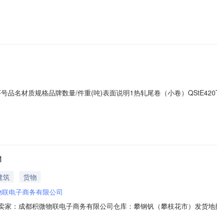
51*C攀钢钒1/2.135轧烂(因非计划产品的特殊性，可能存在与描述不符或其他未
存在与描述不符或其他未描述的情况）3热轧尾卷（小卷）SPHC(X)1.4*10
01序号品名材质规格品牌数量/件重(吨)表面说明1热轧尾卷（小卷）QStE420TM
尾卷（小卷）SPHC(X)1.4*1038*C攀钢钒1/1.545破边(因
钢钒1/1.77破边(因非计划产品的特殊性，可能存在与描述不符或其他未描述的情
1
建筑
货物
物联电子商务有限公司
072901卖家：成都积微物联电子商务有限公司仓库：攀钢钒（攀枝花市）发
C攀钢钒1/1.665轧烂(因非计划产品的特殊性，可能存在与描述不符或其他未描述