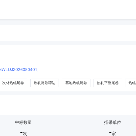
LDJ2026080401]
次材热轧尾卷
热轧尾卷碎边
基地热轧尾卷
热轧平整尾卷
热轧
中标数量
招采单位
-
-
次
家