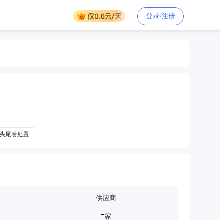
登录/注册
头尾卷处置
供应商
-
家