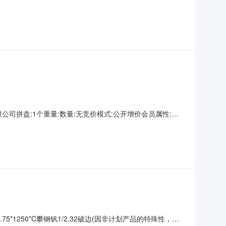
情况）2热轧尾卷（小卷）Q235B2*1250*C攀钢钒1/1.7
59轧烂(因非计划
山钢铁有限公司拼盘:1个重量:数量:无竞价模式:公开增价会员属性:只
不适用开票方:上海欧冶供应链有限公司保留价:无待开始交易
证金交易保
75*1250*C攀钢钒1/2.32破边(因非计划产品的特殊性，可