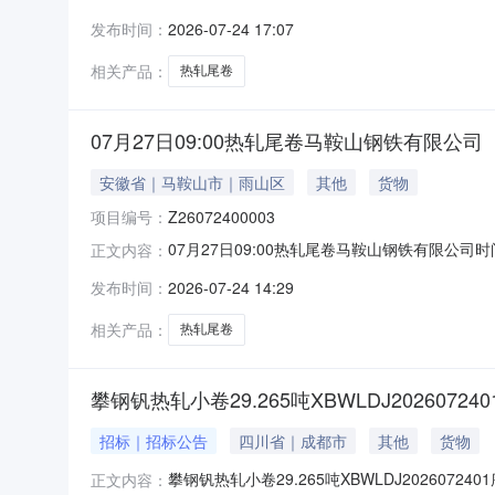
说明1热轧尾卷（小卷）Q235B2.75*1250*
发布时间：
2026-07-24 17:07
轧烂(因非计划产品的特殊性，可能存在与描述不符或
相关产品：
热轧尾卷
07月27日09:00热轧尾卷马鞍山钢铁有限公司
安徽省｜马鞍山市｜雨山区
其他
货物
项目编号：
Z26072400003
07月27日09:00热轧尾卷马鞍山钢铁有限公司时间:2
正文内容：
限企业买方收费:无延时机制:5分钟/次竞拍
发布时间：
2026-07-24 14:29
保证金：￥1,700.00元交易保证金：￥1,70
相关产品：
热轧尾卷
攀钢钒热轧小卷29.265吨XBWLDJ202607240
招标｜招标公告
四川省｜成都市
其他
货物
攀钢钒热轧小卷29.265吨XBWLDJ2026072
正文内容：