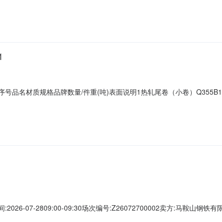
描述不符或其他未描述的情况）3热轧尾卷（小卷）PWB1.8*1250*C攀钢钒1
1
901序号品名材质规格品牌数量/件重(吨)表面说明1热轧尾卷（小卷）Q355B1.
（小卷）PWB1.8*1250*C攀钢钒1/2.22折边(因非计划产品的特
折边(因非计划产品的特殊性，可能存在与描述不符或其他未描述的情况）4热轧尾卷
026-07-2809:00-09:30场次编号:Z26072700002卖方:马鞍
最后5分钟内若有用户出价，结束时间将按此出价时间顺延5分钟。年费套餐: