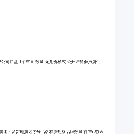
证金交易保
山钢铁有限公司拼盘:1个重量:数量:无竞价模式:公开增价会员属性:只
不适用开票方:上海欧冶供应链有限公司保留价:无待开始交易
证金交易保
货地描述：发货地描述序号品名材质规格品牌数量/件重(吨)表面