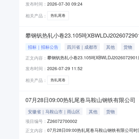
发布时间：
2026-07-30 09:24
1/2.22折边(因非计划产品的特殊性，可能存在与
相关产品：
热轧尾卷
攀钢钒热轧小卷23.105吨XBWLDJ202607290
招标｜招标公告
四川省｜成都市
其他
货物
攀钢钒热轧小卷23.105吨XBWLDJ2026072
正文内容：
能存在与描述不符或其他未描述的情况）2热轧尾卷
发布时间：
2026-07-29 11:52
卷）PWB1.8*1250*C攀钢钒1/2.215
相关产品：
热轧尾卷
07月28日09:00热轧尾卷马鞍山钢铁有限公司
安徽省｜马鞍山市｜雨山区
其他
货物
项目编号：
Z26072700002
07月28日09:00热轧尾卷马鞍山钢铁有限公司时间:2
正文内容：
限企业买方收费:无延时机制:5分钟/次竞拍