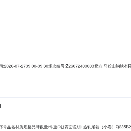
C攀钢钒1/2.32破边(因非计划产品的特殊性，可能存在与描述不符或其他未描述的
其他未描述的情况）3热轧尾卷（小卷）Q235B2*1250*C攀钢钒1/1.
026-07-2709:00-09:30场次编号:Z26072400003卖方:马鞍
最后5分钟内若有用户出价，结束时间将按此出价时间顺延5分钟。年费套餐:
0.00元竞价保证金：1,700.00元服务费保证金：0.00元保证金说明交易保
1
401序号品名材质规格品牌数量/件重(吨)表面说明1热轧尾卷（小卷）Q235B2.