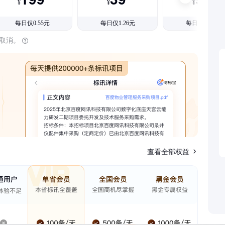
¥
¥
¥
每日仅0.55元
每日仅1.26元
每日仅1.08元
时取消。
查看全部权益