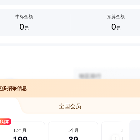
中标金额
预算金额
0
0
元
元
更多招采信息
全国会员
最划算
12个月
1个月
3个月
199
39
99