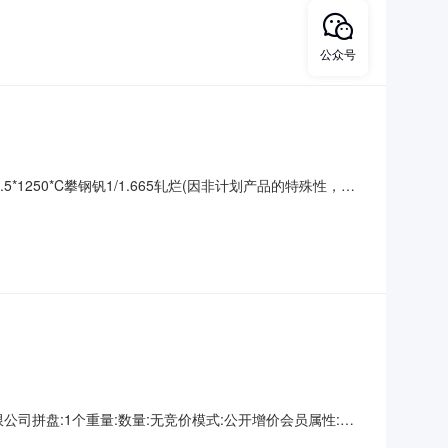
/2.215折边(因非
公众号
5*1250*C攀钢钒1/1.665轧烂(因非计划产品的特殊性，可
殊性，可能存在与描述不符或其他未描述的情况）3热轧尾卷（小
（小卷）PWB
山钢铁有限公司拼盘:1个重量:数量:无竞价模式:公开增价会员属性:只
不适用开票方:上海欧冶供应链有限公司保留价:无待开始交易