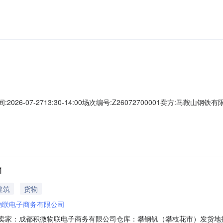
0.00元竞价保证金：1,700.00元服务费保证金：0.00元保证金说明交易保
026-07-2713:30-14:00场次编号:Z26072700001卖方:马鞍
最后5分钟内若有用户出价，结束时间将按此出价时间顺延5分钟。年费套餐:
0.00元竞价保证金：1,700.00元服务费保证金：0.00元保证金说明交易保
1
建筑
货物
物联电子商务有限公司
072401卖家：成都积微物联电子商务有限公司仓库：攀钢钒（攀枝花市）发