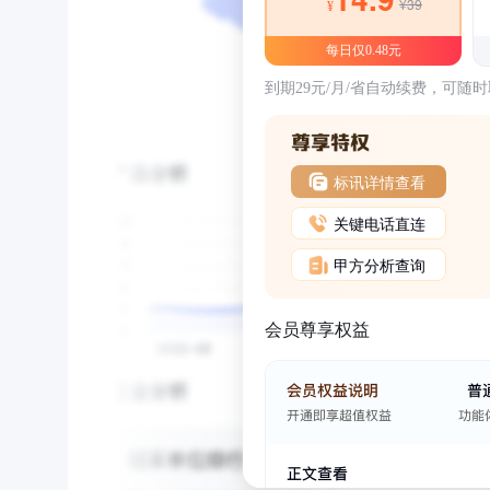
¥39
¥
每日仅0.48元
到期29元/月/省自动续费，可随
标讯详情查看
关键电话直连
甲方分析查询
会员尊享权益