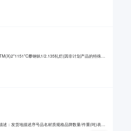
描述的情况）2热轧尾卷（小卷）SPHC(X)1.4*1038*C攀
38*C攀钢
(X)2*1151*C攀钢钒1/2.135轧烂(因非计划产品的特殊
非计划产品的特殊性，可能存在与描述不符或其他未描述的情况）3热
况）
货地描述：发货地描述序号品名材质规格品牌数量/件重(吨)表面
的情况）2热轧尾卷（小卷）PWB1.8*1250*C攀钢钒