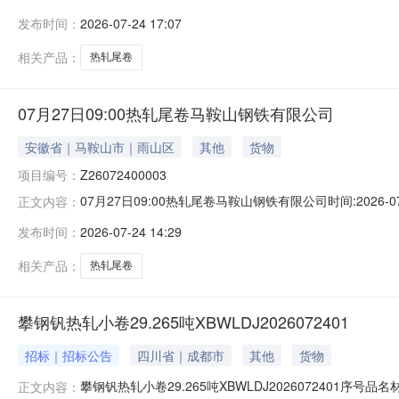
说明1热轧尾卷（小卷）Q235B2.75*1250*C攀钢钒1/
发布时间：
2026-07-24 17:07
轧烂(因非计划产品的特殊性，可能存在与描述不符或其他未描述
相关产品：
热轧尾卷
07月27日09:00热轧尾卷马鞍山钢铁有限公司
安徽省｜马鞍山市｜雨山区
其他
货物
项目编号：
Z26072400003
07月27日09:00热轧尾卷马鞍山钢铁有限公司时间:2026-0
正文内容：
限企业买方收费:无延时机制:5分钟/次竞拍最后5分钟
发布时间：
2026-07-24 14:29
保证金：￥1,700.00元交易保证金：￥1,700.00元竞
相关产品：
热轧尾卷
攀钢钒热轧小卷29.265吨XBWLDJ2026072401
招标｜招标公告
四川省｜成都市
其他
货物
攀钢钒热轧小卷29.265吨XBWLDJ2026072401序号
正文内容：