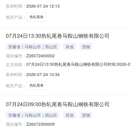
能存在与描述不符或其他未描述的情况）2热轧尾卷（小卷）Q
发布时间：
2026-07-24 12:13
卷）Q235B2*1250*C攀钢钒1/1.59轧烂(因非计
相关产品：
热轧尾卷
07月24日13:30热轧尾卷马鞍山钢铁有限公司
安徽省｜马鞍山市｜雨山区
其他
货物
项目编号：
Z26072400002
07月24日13:30热轧尾卷马鞍山钢铁有限公司时间:2026-0
正文内容：
限企业买方收费:无延时机制:5分钟/次竞拍最后5分钟
发布时间：
2026-07-24 10:34
保证金：￥1,700.00元交易保证金：￥1,700.00元竞
相关产品：
热轧尾卷
07月24日09:00热轧尾卷马鞍山钢铁有限公司
安徽省｜马鞍山市｜雨山区
其他
货物
项目编号：
Z26072300009