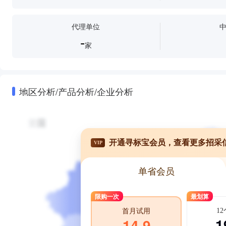
代理单位
-
家
地区分析/产品分析/企业分析
开通寻标宝会员，查看更多招采
VIP
单省会员
限购一次
最划算
1
首月试用
1
14.9