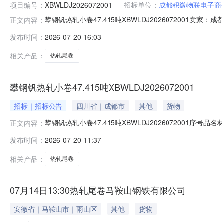
项目编号：
XBWLDJ2026072001
招标单位：
成都积微物联电子商
攀钢钒热轧小卷47.415吨XBWLDJ202607200
正文内容：
说明1热轧尾卷（小卷）Q235B2*1250*C攀钢钒1/1.
发布时间：
2026-07-20 16:03
1/1.795折边(因非计划产品的特殊性，可能存在与描述不符或
相关产品：
热轧尾卷
攀钢钒热轧小卷47.415吨XBWLDJ2026072001
招标｜招标公告
四川省｜成都市
其他
货物
攀钢钒热轧小卷47.415吨XBWLDJ2026072001序号
正文内容：
存在与描述不符或其他未描述的情况）2热轧尾卷（小卷）Q23
发布时间：
2026-07-20 11:37
卷）Q235B2.3*1250*C攀钢钒1/2.64折边(因
相关产品：
热轧尾卷
07月14日13:30热轧尾卷马鞍山钢铁有限公司
安徽省｜马鞍山市｜雨山区
其他
货物