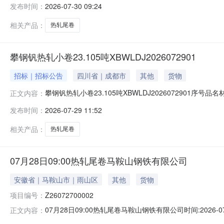
发布时间：
2026-07-30 09:24
1/2.22折边(因非计划产品的特殊性，可能存在与描述不符或其
相关产品：
热轧尾卷
攀钢钒热轧小卷23.105吨XBWLDJ2026072901
招标｜招标公告
四川省｜成都市
其他
货物
攀钢钒热轧小卷23.105吨XBWLDJ2026072901序号
正文内容：
能存在与描述不符或其他未描述的情况）2热轧尾卷（小卷）P
发布时间：
2026-07-29 11:52
卷）PWB1.8*1250*C攀钢钒1/2.215折边(因非
相关产品：
热轧尾卷
07月28日09:00热轧尾卷马鞍山钢铁有限公司
安徽省｜马鞍山市｜雨山区
其他
货物
项目编号：
Z26072700002
07月28日09:00热轧尾卷马鞍山钢铁有限公司时间:2026-0
正文内容：
限企业买方收费:无延时机制:5分钟/次竞拍最后5分钟