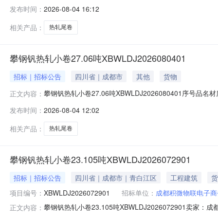
明1热轧尾卷（小卷）QStE420TM(X)2*1151*C攀钢
发布时间：
2026-08-04 16:12
钢钒1/1.545破边(因非计划产品的特殊性，可能存在与描述不
相关产品：
热轧尾卷
攀钢钒热轧小卷27.06吨XBWLDJ2026080401
招标｜招标公告
四川省｜成都市
其他
货物
攀钢钒热轧小卷27.06吨XBWLDJ2026080401序号品名
正文内容：
性，可能存在与描述不符或其他未描述的情况）2热轧尾卷（小卷
发布时间：
2026-08-04 12:02
轧尾卷（小卷）SPHC(X)1.4*1038*C攀钢钒1/1.
相关产品：
热轧尾卷
攀钢钒热轧小卷23.105吨XBWLDJ2026072901
招标｜招标公告
四川省｜成都市｜青白江区
工程建筑
货
项目编号：
XBWLDJ2026072901
招标单位：
成都积微物联电子商
攀钢钒热轧小卷23.105吨XBWLDJ202607290
正文内容：
说明1热轧尾卷（小卷）Q355B1.5*1250*C攀钢钒1/