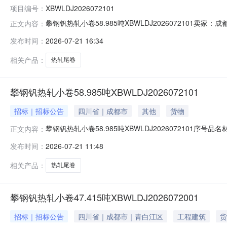
项目编号：
XBWLDJ2026072101
攀钢钒热轧小卷58.985吨XBWLDJ202607210
正文内容：
说明1热轧尾卷（小卷）DX53D+Z-MD5*1023*C攀钢钒
发布时间：
2026-07-21 16:34
钢钒1/2.275轧烂(因非计划产品的特殊性，可能存在与描述
相关产品：
热轧尾卷
攀钢钒热轧小卷58.985吨XBWLDJ2026072101
招标｜招标公告
四川省｜成都市
其他
货物
攀钢钒热轧小卷58.985吨XBWLDJ2026072101序号品
正文内容：
性，可能存在与描述不符或其他未描述的情况）2热轧尾卷（小卷
发布时间：
2026-07-21 11:48
热轧尾卷（小卷）S355MC(X)2*1145*C攀钢钒1/
相关产品：
热轧尾卷
攀钢钒热轧小卷47.415吨XBWLDJ2026072001
招标｜招标公告
四川省｜成都市｜青白江区
工程建筑
货