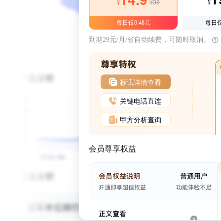
¥39
¥
¥
每日仅0.48元
每日仅
到期29元/月/省自动续费，可随时取消。
标讯详情查看
关键电话直连
甲方分析查询
会员尊享权益