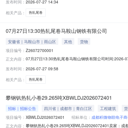
发布时间：
2026-07-27 14:34
保证金：￥1,700.00元交易保证金：￥1,700.00元竞
相关产品：
热轧尾卷
07月27日13:30热轧尾卷马鞍山钢铁有限公司
安徽省｜马鞍山市｜雨山区
其他
货物
项目编号：
Z26072700001
07月27日13:30热轧尾卷马鞍山钢铁有限公司时间:2026-0
正文内容：
限企业买方收费:无延时机制:5分钟/次竞拍最后5分钟
发布时间：
2026-07-27 09:58
保证金：￥1,700.00元交易保证金：￥1,700.00元竞
相关产品：
热轧尾卷
攀钢钒热轧小卷29.265吨XBWLDJ2026072401
招标｜招标公告
四川省｜成都市｜青白江区
工程建筑
货
项目编号：
XBWLDJ2026072401
招标单位：
成都积微物联电子商
攀钢钒热轧小卷29.265吨XBWLDJ202607240
正文内容：