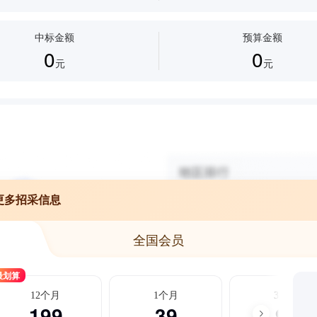
中标金额
预算金额
0
0
元
元
更多招采信息
全国会员
最划算
12个月
1个月
3个月
199
39
99