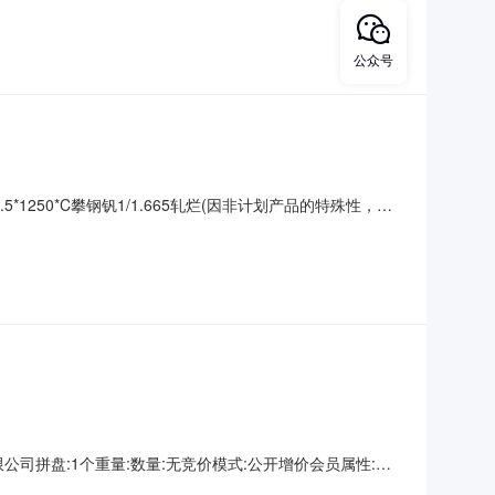
/2.215折边(因非
公众号
5*1250*C攀钢钒1/1.665轧烂(因非计划产品的特殊性，可
殊性，可能存在与描述不符或其他未描述的情况）3热轧尾卷（小
（小卷）PWB
山钢铁有限公司拼盘:1个重量:数量:无竞价模式:公开增价会员属性:只
不适用开票方:上海欧冶供应链有限公司保留价:无待开始交易