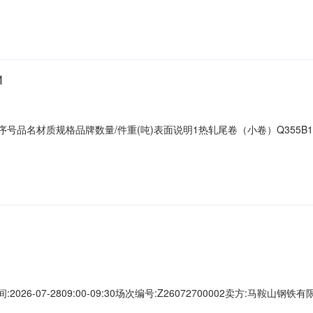
描述不符或其他未描述的情况）3热轧尾卷（小卷）PWB1.8*1250*C攀钢钒1
1
901序号品名材质规格品牌数量/件重(吨)表面说明1热轧尾卷（小卷）Q355B1.
（小卷）PWB1.8*1250*C攀钢钒1/2.22折边(因非计划产品的特
折边(因非计划产品的特殊性，可能存在与描述不符或其他未描述的情况）4热轧尾卷
026-07-2809:00-09:30场次编号:Z26072700002卖方:马鞍
最后5分钟内若有用户出价，结束时间将按此出价时间顺延5分钟。年费套餐: