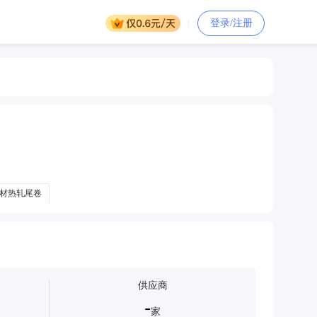
登录/注册
材热轧尾卷
供应商
-
家