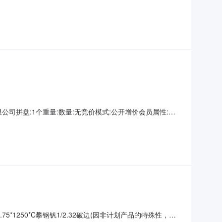
情况）2热轧尾卷（小卷）Q235B2*1250*C攀钢钒1/1.7
59轧烂(因非计划
山钢铁有限公司拼盘:1个重量:数量:无竞价模式:公开增价会员属性:只
不适用开票方:上海欧冶供应链有限公司保留价:无待开始交易
证金交易保
75*1250*C攀钢钒1/2.32破边(因非计划产品的特殊性，可