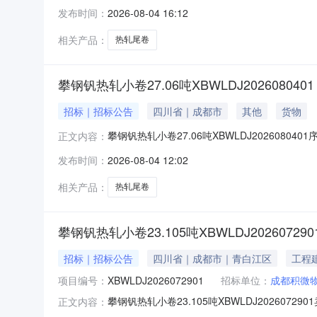
明1热轧尾卷（小卷）QStE420TM(X)2*11
发布时间：
2026-08-04 16:12
钢钒1/1.545破边(因非计划产品的特殊性，可能
相关产品：
热轧尾卷
攀钢钒热轧小卷27.06吨XBWLDJ2026080401
招标｜招标公告
四川省｜成都市
其他
货物
攀钢钒热轧小卷27.06吨XBWLDJ20260804
正文内容：
性，可能存在与描述不符或其他未描述的情况）2热轧
发布时间：
2026-08-04 12:02
轧尾卷（小卷）SPHC(X)1.4*1038*C攀
相关产品：
热轧尾卷
攀钢钒热轧小卷23.105吨XBWLDJ202607290
招标｜招标公告
四川省｜成都市｜青白江区
工程
项目编号：
XBWLDJ2026072901
招标单位：
成都积微
攀钢钒热轧小卷23.105吨XBWLDJ2026
正文内容：
说明1热轧尾卷（小卷）Q355B1.5*1250*