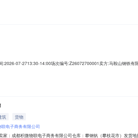
0.00元竞价保证金：1,700.00元服务费保证金：0.00元保证金说明交易保
026-07-2713:30-14:00场次编号:Z26072700001卖方:马鞍
最后5分钟内若有用户出价，结束时间将按此出价时间顺延5分钟。年费套餐:
0.00元竞价保证金：1,700.00元服务费保证金：0.00元保证金说明交易保
1
建筑
货物
物联电子商务有限公司
072401卖家：成都积微物联电子商务有限公司仓库：攀钢钒（攀枝花市）发