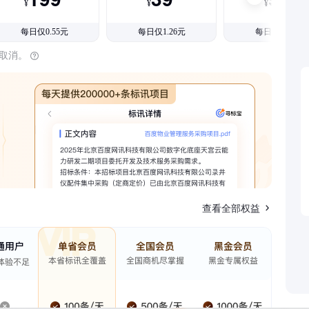
¥
¥
¥
每日仅0.55元
每日仅1.26元
每日仅1.08元
时取消。
查看全部权益