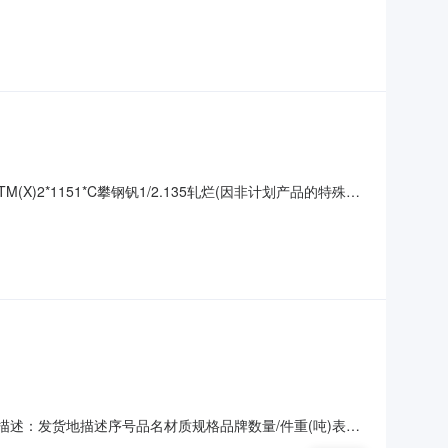
描述的情况）2热轧尾卷（小卷）SPHC(X)1.4*1038*C攀
38*C攀钢
(X)2*1151*C攀钢钒1/2.135轧烂(因非计划产品的特殊
非计划产品的特殊性，可能存在与描述不符或其他未描述的情况）3热
况）
货地描述：发货地描述序号品名材质规格品牌数量/件重(吨)表面
的情况）2热轧尾卷（小卷）PWB1.8*1250*C攀钢钒