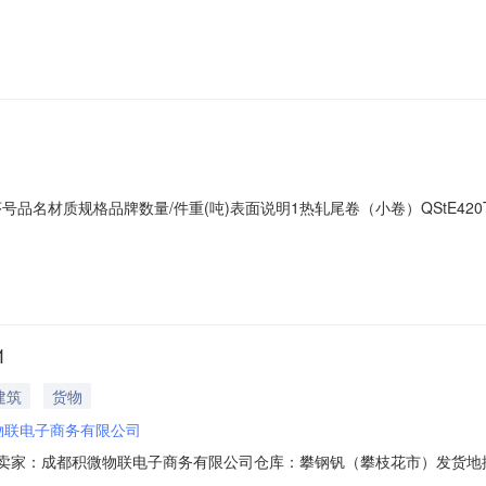
51*C攀钢钒1/2.135轧烂(因非计划产品的特殊性，可能存在与描述不符或其他未
存在与描述不符或其他未描述的情况）3热轧尾卷（小卷）SPHC(X)1.4*10
01序号品名材质规格品牌数量/件重(吨)表面说明1热轧尾卷（小卷）QStE420TM
尾卷（小卷）SPHC(X)1.4*1038*C攀钢钒1/1.545破边(因
钢钒1/1.77破边(因非计划产品的特殊性，可能存在与描述不符或其他未描述的情
1
建筑
货物
物联电子商务有限公司
072901卖家：成都积微物联电子商务有限公司仓库：攀钢钒（攀枝花市）发
C攀钢钒1/1.665轧烂(因非计划产品的特殊性，可能存在与描述不符或其他未描述