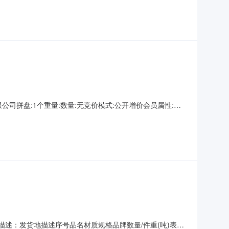
证金交易保
山钢铁有限公司拼盘:1个重量:数量:无竞价模式:公开增价会员属性:只
不适用开票方:上海欧冶供应链有限公司保留价:无待开始交易
证金交易保
货地描述：发货地描述序号品名材质规格品牌数量/件重(吨)表面