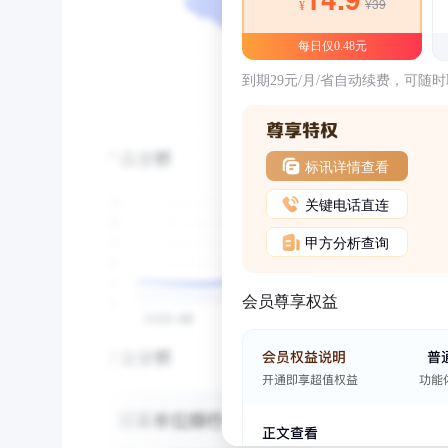
¥39
¥
每日仅0.48元
到期29元/月/省自动续费，可随
标讯详情查看
关键电话直连
甲方分析查询
会员尊享权益