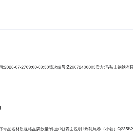
C攀钢钒1/2.32破边(因非计划产品的特殊性，可能存在与描述不符或其他未描述的
其他未描述的情况）3热轧尾卷（小卷）Q235B2*1250*C攀钢钒1/1.
026-07-2709:00-09:30场次编号:Z26072400003卖方:马鞍
最后5分钟内若有用户出价，结束时间将按此出价时间顺延5分钟。年费套餐:
0.00元竞价保证金：1,700.00元服务费保证金：0.00元保证金说明交易保
1
401序号品名材质规格品牌数量/件重(吨)表面说明1热轧尾卷（小卷）Q235B2.