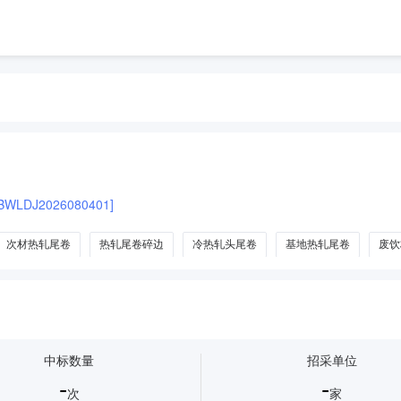
LDJ2026080401]
次材热轧尾卷
热轧尾卷碎边
冷热轧头尾卷
基地热轧尾卷
废饮
中标数量
招采单位
-
-
次
家