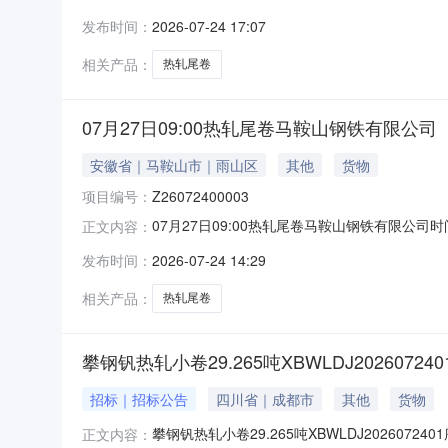
说明1热轧尾卷（小卷）Q235B2.75*1250*
发布时间：
2026-07-24 17:07
轧烂(因非计划产品的特殊性，可能存在与描述不符或
相关产品：
热轧尾卷
07月27日09:00热轧尾卷马鞍山钢铁有限公司
安徽省｜马鞍山市｜雨山区
其他
货物
项目编号：
Z26072400003
07月27日09:00热轧尾卷马鞍山钢铁有限公司时间:2
正文内容：
限企业买方收费:无延时机制:5分钟/次竞拍
发布时间：
2026-07-24 14:29
保证金：￥1,700.00元交易保证金：￥1,70
相关产品：
热轧尾卷
攀钢钒热轧小卷29.265吨XBWLDJ202607240
招标｜招标公告
四川省｜成都市
其他
货物
攀钢钒热轧小卷29.265吨XBWLDJ2026072
正文内容：