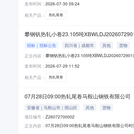
发布时间：
2026-07-30 09:24
1/2.22折边(因非计划产品的特殊性，可能存在与
相关产品：
热轧尾卷
攀钢钒热轧小卷23.105吨XBWLDJ202607290
招标｜招标公告
四川省｜成都市
其他
货物
攀钢钒热轧小卷23.105吨XBWLDJ2026072
正文内容：
能存在与描述不符或其他未描述的情况）2热轧尾卷
发布时间：
2026-07-29 11:52
卷）PWB1.8*1250*C攀钢钒1/2.215
相关产品：
热轧尾卷
07月28日09:00热轧尾卷马鞍山钢铁有限公司
安徽省｜马鞍山市｜雨山区
其他
货物
项目编号：
Z26072700002
07月28日09:00热轧尾卷马鞍山钢铁有限公司时间:2
正文内容：
限企业买方收费:无延时机制:5分钟/次竞拍