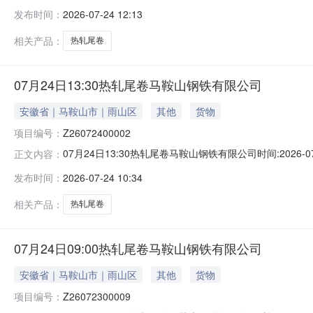
能存在与描述不符或其他未描述的情况）2热轧尾卷（小卷）Q
发布时间：
2026-07-24 12:13
卷）Q235B2*1250*C攀钢钒1/1.59轧烂(因非计
相关产品：
热轧尾卷
07月24日13:30热轧尾卷马鞍山钢铁有限公司
安徽省｜马鞍山市｜雨山区
其他
货物
项目编号：
Z26072400002
07月24日13:30热轧尾卷马鞍山钢铁有限公司时间:2026-0
正文内容：
限企业买方收费:无延时机制:5分钟/次竞拍最后5分钟
发布时间：
2026-07-24 10:34
保证金：￥1,700.00元交易保证金：￥1,700.00元竞
相关产品：
热轧尾卷
07月24日09:00热轧尾卷马鞍山钢铁有限公司
安徽省｜马鞍山市｜雨山区
其他
货物
项目编号：
Z26072300009