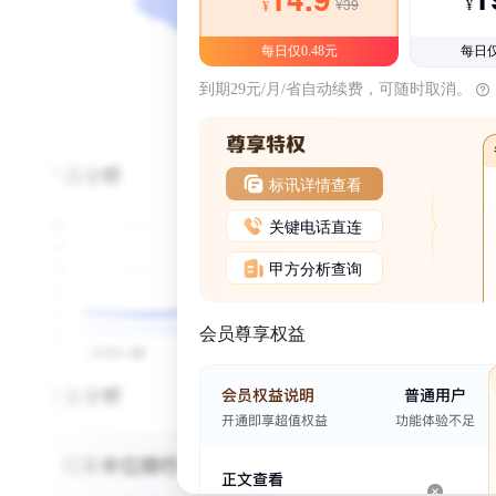
¥39
¥
¥
每日仅0.48元
每日仅
到期29元/月/省自动续费，可随时取消。
标讯详情查看
关键电话直连
甲方分析查询
会员尊享权益