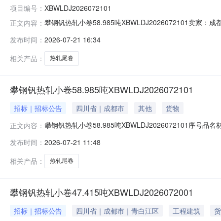
项目编号：
XBWLDJ2026072101
攀钢钒热轧小卷58.985吨XBWLDJ202607210
正文内容：
说明1热轧尾卷（小卷）DX53D+Z-MD5*1023*C攀钢钒
发布时间：
2026-07-21 16:34
钢钒1/2.275轧烂(因非计划产品的特殊性，可能存在与描述
相关产品：
热轧尾卷
攀钢钒热轧小卷58.985吨XBWLDJ2026072101
招标｜招标公告
四川省｜成都市
其他
货物
攀钢钒热轧小卷58.985吨XBWLDJ2026072101序号品
正文内容：
性，可能存在与描述不符或其他未描述的情况）2热轧尾卷（小卷
发布时间：
2026-07-21 11:48
热轧尾卷（小卷）S355MC(X)2*1145*C攀钢钒1/
相关产品：
热轧尾卷
攀钢钒热轧小卷47.415吨XBWLDJ2026072001
招标｜招标公告
四川省｜成都市｜青白江区
工程建筑
货