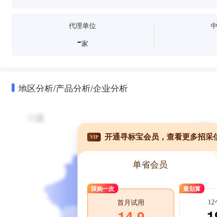
代理单位
-
家
地区分析/产品分析/企业分析
开通寻标宝会员，查看更多招采
VIP
单省会员
限购一次
最划算
1
首月试用
1
14.9