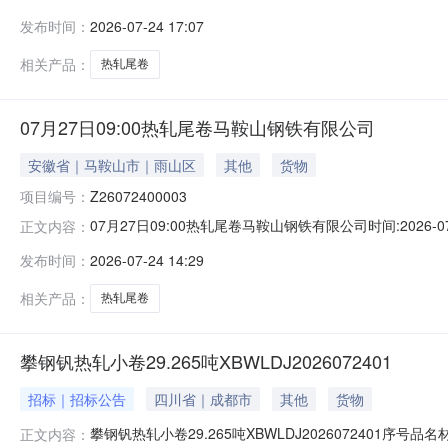
说明1热轧尾卷（小卷）Q235B2.75*1250*C攀钢钒1/
发布时间：
2026-07-24 17:07
轧烂(因非计划产品的特殊性，可能存在与描述不符或其他未描述
相关产品：
热轧尾卷
07月27日09:00热轧尾卷马鞍山钢铁有限公司
安徽省｜马鞍山市｜雨山区
其他
货物
项目编号：
Z26072400003
07月27日09:00热轧尾卷马鞍山钢铁有限公司时间:2026-0
正文内容：
限企业买方收费:无延时机制:5分钟/次竞拍最后5分钟
发布时间：
2026-07-24 14:29
保证金：￥1,700.00元交易保证金：￥1,700.00元竞
相关产品：
热轧尾卷
攀钢钒热轧小卷29.265吨XBWLDJ2026072401
招标｜招标公告
四川省｜成都市
其他
货物
攀钢钒热轧小卷29.265吨XBWLDJ2026072401序号
正文内容：