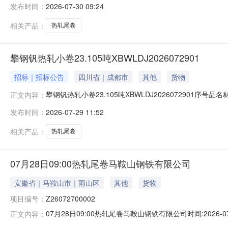
发布时间：
2026-07-30 09:24
1/2.22折边(因非计划产品的特殊性，可能存在与描述不符或其
相关产品：
热轧尾卷
攀钢钒热轧小卷23.105吨XBWLDJ2026072901
招标｜招标公告
四川省｜成都市
其他
货物
攀钢钒热轧小卷23.105吨XBWLDJ2026072901序号
正文内容：
能存在与描述不符或其他未描述的情况）2热轧尾卷（小卷）P
发布时间：
2026-07-29 11:52
卷）PWB1.8*1250*C攀钢钒1/2.215折边(因非
相关产品：
热轧尾卷
07月28日09:00热轧尾卷马鞍山钢铁有限公司
安徽省｜马鞍山市｜雨山区
其他
货物
项目编号：
Z26072700002
07月28日09:00热轧尾卷马鞍山钢铁有限公司时间:2026-0
正文内容：
限企业买方收费:无延时机制:5分钟/次竞拍最后5分钟