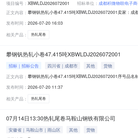
项目编号：
XBWLDJ2026072001
招标单位：
成都积微物联电子商
攀钢钒热轧小卷47.415吨XBWLDJ202607200
正文内容：
说明1热轧尾卷（小卷）Q235B2*1250*C攀钢钒1/1.
发布时间：
2026-07-20 16:03
1/1.795折边(因非计划产品的特殊性，可能存在与描述不符或
相关产品：
热轧尾卷
攀钢钒热轧小卷47.415吨XBWLDJ2026072001
招标｜招标公告
四川省｜成都市
其他
货物
攀钢钒热轧小卷47.415吨XBWLDJ2026072001序号
正文内容：
存在与描述不符或其他未描述的情况）2热轧尾卷（小卷）Q23
发布时间：
2026-07-20 11:37
卷）Q235B2.3*1250*C攀钢钒1/2.64折边(因
相关产品：
热轧尾卷
07月14日13:30热轧尾卷马鞍山钢铁有限公司
安徽省｜马鞍山市｜雨山区
其他
货物