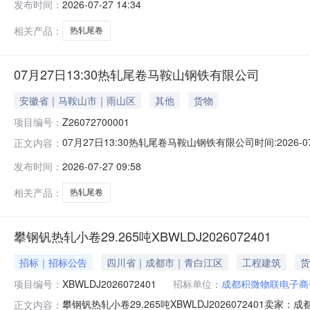
发布时间：
2026-07-27 14:34
保证金：￥1,700.00元交易保证金：￥1,700.00元竞
相关产品：
热轧尾卷
07月27日13:30热轧尾卷马鞍山钢铁有限公司
安徽省｜马鞍山市｜雨山区
其他
货物
项目编号：
Z26072700001
07月27日13:30热轧尾卷马鞍山钢铁有限公司时间:2026-0
正文内容：
限企业买方收费:无延时机制:5分钟/次竞拍最后5分钟
发布时间：
2026-07-27 09:58
保证金：￥1,700.00元交易保证金：￥1,700.00元竞
相关产品：
热轧尾卷
攀钢钒热轧小卷29.265吨XBWLDJ2026072401
招标｜招标公告
四川省｜成都市｜青白江区
工程建筑
货
项目编号：
XBWLDJ2026072401
招标单位：
成都积微物联电子商
攀钢钒热轧小卷29.265吨XBWLDJ202607240
正文内容：