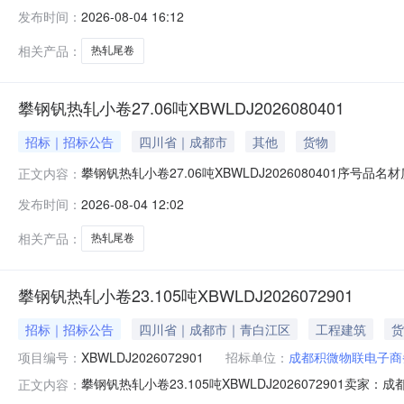
明1热轧尾卷（小卷）QStE420TM(X)2*1151*C攀钢
发布时间：
2026-08-04 16:12
钢钒1/1.545破边(因非计划产品的特殊性，可能存在与描述不
相关产品：
热轧尾卷
攀钢钒热轧小卷27.06吨XBWLDJ2026080401
招标｜招标公告
四川省｜成都市
其他
货物
攀钢钒热轧小卷27.06吨XBWLDJ2026080401序号品名
正文内容：
性，可能存在与描述不符或其他未描述的情况）2热轧尾卷（小卷
发布时间：
2026-08-04 12:02
轧尾卷（小卷）SPHC(X)1.4*1038*C攀钢钒1/1.
相关产品：
热轧尾卷
攀钢钒热轧小卷23.105吨XBWLDJ2026072901
招标｜招标公告
四川省｜成都市｜青白江区
工程建筑
货
项目编号：
XBWLDJ2026072901
招标单位：
成都积微物联电子商
攀钢钒热轧小卷23.105吨XBWLDJ202607290
正文内容：
说明1热轧尾卷（小卷）Q355B1.5*1250*C攀钢钒1/