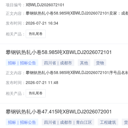
项目编号：
XBWLDJ2026072101
攀钢钒热轧小卷58.985吨XBWLDJ202607210
正文内容：
说明1热轧尾卷（小卷）DX53D+Z-MD5*1023*C攀钢钒
发布时间：
2026-07-21 16:34
钢钒1/2.275轧烂(因非计划产品的特殊性，可能存在与描述
相关产品：
热轧尾卷
攀钢钒热轧小卷58.985吨XBWLDJ2026072101
招标｜招标公告
四川省｜成都市
其他
货物
攀钢钒热轧小卷58.985吨XBWLDJ2026072101序号品
正文内容：
性，可能存在与描述不符或其他未描述的情况）2热轧尾卷（小卷
发布时间：
2026-07-21 11:48
热轧尾卷（小卷）S355MC(X)2*1145*C攀钢钒1/
相关产品：
热轧尾卷
攀钢钒热轧小卷47.415吨XBWLDJ2026072001
招标｜招标公告
四川省｜成都市｜青白江区
工程建筑
货