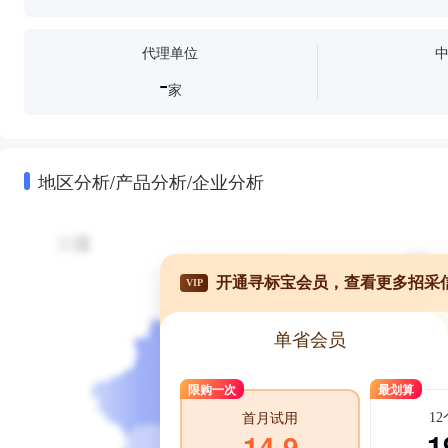
代理单位
-
家
地区分析/产品分析/企业分析
开通寻标宝会员，查看更多招采
VIP
单省会员
限购一次
最划算
1
首月试用
1
14.9