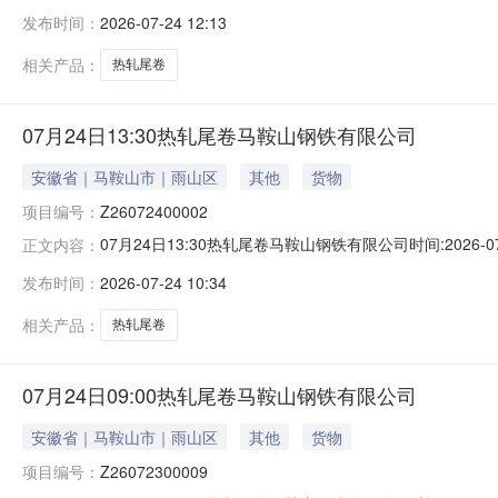
能存在与描述不符或其他未描述的情况）2热轧尾卷（小卷）Q
发布时间：
2026-07-24 12:13
卷）Q235B2*1250*C攀钢钒1/1.59轧烂(因非计
相关产品：
热轧尾卷
07月24日13:30热轧尾卷马鞍山钢铁有限公司
安徽省｜马鞍山市｜雨山区
其他
货物
项目编号：
Z26072400002
07月24日13:30热轧尾卷马鞍山钢铁有限公司时间:2026-0
正文内容：
限企业买方收费:无延时机制:5分钟/次竞拍最后5分钟
发布时间：
2026-07-24 10:34
保证金：￥1,700.00元交易保证金：￥1,700.00元竞
相关产品：
热轧尾卷
07月24日09:00热轧尾卷马鞍山钢铁有限公司
安徽省｜马鞍山市｜雨山区
其他
货物
项目编号：
Z26072300009