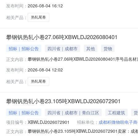
明1热轧尾卷（小卷）QStE420TM(X)2*1151*C攀钢
发布时间：
2026-08-04 16:12
钢钒1/1.545破边(因非计划产品的特殊性，可能存在与描述不
相关产品：
热轧尾卷
攀钢钒热轧小卷27.06吨XBWLDJ2026080401
招标｜招标公告
四川省｜成都市
其他
货物
攀钢钒热轧小卷27.06吨XBWLDJ2026080401序号品名
正文内容：
性，可能存在与描述不符或其他未描述的情况）2热轧尾卷（小卷
发布时间：
2026-08-04 12:02
轧尾卷（小卷）SPHC(X)1.4*1038*C攀钢钒1/1.
相关产品：
热轧尾卷
攀钢钒热轧小卷23.105吨XBWLDJ2026072901
招标｜招标公告
四川省｜成都市｜青白江区
工程建筑
货
项目编号：
XBWLDJ2026072901
招标单位：
成都积微物联电子商
攀钢钒热轧小卷23.105吨XBWLDJ202607290
正文内容：
说明1热轧尾卷（小卷）Q355B1.5*1250*C攀钢钒1/