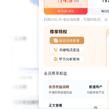
¥39
¥
¥
每日仅0.48元
每日仅
到期29元/月/省自动续费，可随时取消。
标讯详情查看
关键电话直连
甲方分析查询
会员尊享权益