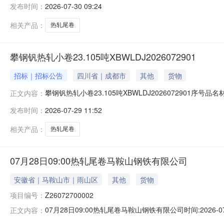
发布时间：
2026-07-30 09:24
1/2.22折边(因非计划产品的特殊性，可能存在与描述不符或其
相关产品：
热轧尾卷
攀钢钒热轧小卷23.105吨XBWLDJ2026072901
招标｜招标公告
四川省｜成都市
其他
货物
攀钢钒热轧小卷23.105吨XBWLDJ2026072901序号
正文内容：
能存在与描述不符或其他未描述的情况）2热轧尾卷（小卷）P
发布时间：
2026-07-29 11:52
卷）PWB1.8*1250*C攀钢钒1/2.215折边(因非
相关产品：
热轧尾卷
07月28日09:00热轧尾卷马鞍山钢铁有限公司
安徽省｜马鞍山市｜雨山区
其他
货物
项目编号：
Z26072700002
07月28日09:00热轧尾卷马鞍山钢铁有限公司时间:2026-0
正文内容：
限企业买方收费:无延时机制:5分钟/次竞拍最后5分钟