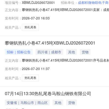
项目编号：
XBWLDJ2026072001
招标单位：
成都积微物联电子商
攀钢钒热轧小卷47.415吨XBWLDJ202607200
正文内容：
说明1热轧尾卷（小卷）Q235B2*1250*C攀钢钒1/1.
发布时间：
2026-07-20 16:03
1/1.795折边(因非计划产品的特殊性，可能存在与描述不符或
相关产品：
热轧尾卷
攀钢钒热轧小卷47.415吨XBWLDJ2026072001
招标｜招标公告
四川省｜成都市
其他
货物
攀钢钒热轧小卷47.415吨XBWLDJ2026072001序号
正文内容：
存在与描述不符或其他未描述的情况）2热轧尾卷（小卷）Q23
发布时间：
2026-07-20 11:37
卷）Q235B2.3*1250*C攀钢钒1/2.64折边(因
相关产品：
热轧尾卷
07月14日13:30热轧尾卷马鞍山钢铁有限公司
安徽省｜马鞍山市｜雨山区
其他
货物