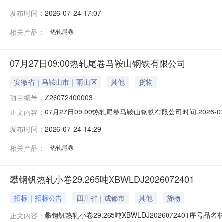
说明1热轧尾卷（小卷）Q235B2.75*1250*C攀钢钒1/
发布时间：
2026-07-24 17:07
轧烂(因非计划产品的特殊性，可能存在与描述不符或其他未描述
相关产品：
热轧尾卷
07月27日09:00热轧尾卷马鞍山钢铁有限公司
安徽省｜马鞍山市｜雨山区
其他
货物
项目编号：
Z26072400003
07月27日09:00热轧尾卷马鞍山钢铁有限公司时间:2026-0
正文内容：
限企业买方收费:无延时机制:5分钟/次竞拍最后5分钟
发布时间：
2026-07-24 14:29
保证金：￥1,700.00元交易保证金：￥1,700.00元竞
相关产品：
热轧尾卷
攀钢钒热轧小卷29.265吨XBWLDJ2026072401
招标｜招标公告
四川省｜成都市
其他
货物
攀钢钒热轧小卷29.265吨XBWLDJ2026072401序号
正文内容：