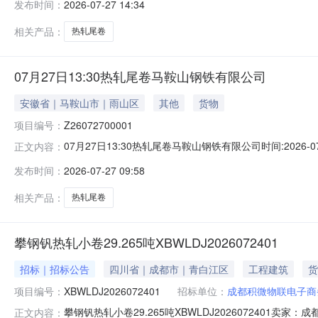
发布时间：
2026-07-27 14:34
保证金：￥1,700.00元交易保证金：￥1,700.00元竞
相关产品：
热轧尾卷
07月27日13:30热轧尾卷马鞍山钢铁有限公司
安徽省｜马鞍山市｜雨山区
其他
货物
项目编号：
Z26072700001
07月27日13:30热轧尾卷马鞍山钢铁有限公司时间:2026-0
正文内容：
限企业买方收费:无延时机制:5分钟/次竞拍最后5分钟
发布时间：
2026-07-27 09:58
保证金：￥1,700.00元交易保证金：￥1,700.00元竞
相关产品：
热轧尾卷
攀钢钒热轧小卷29.265吨XBWLDJ2026072401
招标｜招标公告
四川省｜成都市｜青白江区
工程建筑
货
项目编号：
XBWLDJ2026072401
招标单位：
成都积微物联电子商
攀钢钒热轧小卷29.265吨XBWLDJ202607240
正文内容：