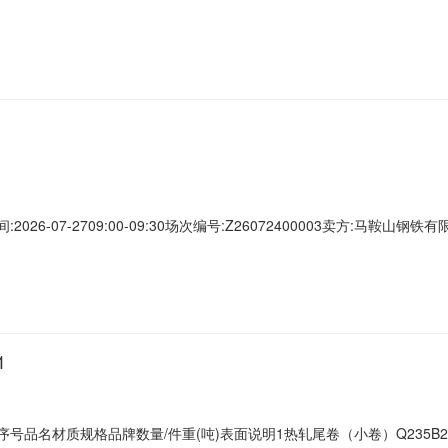
C攀钢钒1/2.32破边(因非计划产品的特殊性，可能存在与描述不符或其他未描述的
其他未描述的情况）3热轧尾卷（小卷）Q235B2*1250*C攀钢钒1/1.
026-07-2709:00-09:30场次编号:Z26072400003卖方:马鞍
最后5分钟内若有用户出价，结束时间将按此出价时间顺延5分钟。年费套餐:
0.00元竞价保证金：1,700.00元服务费保证金：0.00元保证金说明交易保
1
401序号品名材质规格品牌数量/件重(吨)表面说明1热轧尾卷（小卷）Q235B2.