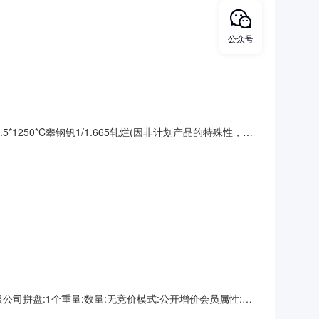
/2.215折边(因非
公众号
5*1250*C攀钢钒1/1.665轧烂(因非计划产品的特殊性，可
殊性，可能存在与描述不符或其他未描述的情况）3热轧尾卷（小
（小卷）PWB
山钢铁有限公司拼盘:1个重量:数量:无竞价模式:公开增价会员属性:只
不适用开票方:上海欧冶供应链有限公司保留价:无待开始交易