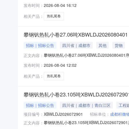
明1热轧尾卷（小卷）QStE420TM(X)2*11
发布时间：
2026-08-04 16:12
钢钒1/1.545破边(因非计划产品的特殊性，可能
相关产品：
热轧尾卷
攀钢钒热轧小卷27.06吨XBWLDJ2026080401
招标｜招标公告
四川省｜成都市
其他
货物
攀钢钒热轧小卷27.06吨XBWLDJ20260804
正文内容：
性，可能存在与描述不符或其他未描述的情况）2热轧
发布时间：
2026-08-04 12:02
轧尾卷（小卷）SPHC(X)1.4*1038*C攀
相关产品：
热轧尾卷
攀钢钒热轧小卷23.105吨XBWLDJ202607290
招标｜招标公告
四川省｜成都市｜青白江区
工程
项目编号：
XBWLDJ2026072901
招标单位：
成都积微
攀钢钒热轧小卷23.105吨XBWLDJ2026
正文内容：
说明1热轧尾卷（小卷）Q355B1.5*1250*