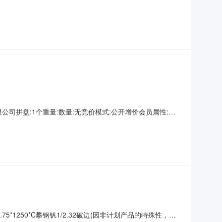
情况）2热轧尾卷（小卷）Q235B2*1250*C攀钢钒1/1.7
59轧烂(因非计划
山钢铁有限公司拼盘:1个重量:数量:无竞价模式:公开增价会员属性:只
不适用开票方:上海欧冶供应链有限公司保留价:无待开始交易
证金交易保
75*1250*C攀钢钒1/2.32破边(因非计划产品的特殊性，可