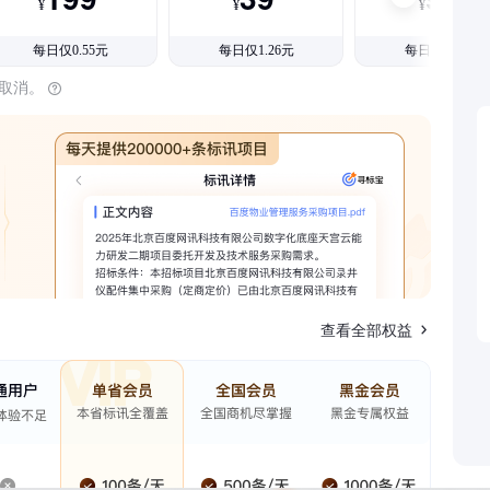
¥
¥
¥
每日仅0.55元
每日仅1.26元
每日仅1.08元
时取消。
查看全部权益