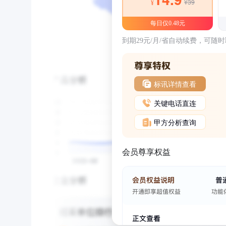
¥39
¥
每日仅0.48元
到期29元/月/省自动续费，可随
标讯详情查看
关键电话直连
甲方分析查询
会员尊享权益