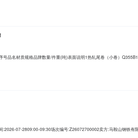
描述不符或其他未描述的情况）3热轧尾卷（小卷）PWB1.8*1250*C攀钢钒1
1
901序号品名材质规格品牌数量/件重(吨)表面说明1热轧尾卷（小卷）Q355B1.
（小卷）PWB1.8*1250*C攀钢钒1/2.22折边(因非计划产品的特
折边(因非计划产品的特殊性，可能存在与描述不符或其他未描述的情况）4热轧尾卷
026-07-2809:00-09:30场次编号:Z26072700002卖方:马鞍
最后5分钟内若有用户出价，结束时间将按此出价时间顺延5分钟。年费套餐: