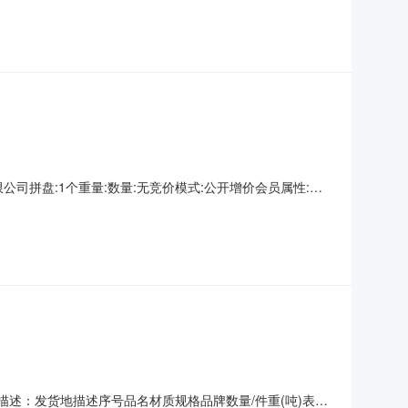
证金交易保
山钢铁有限公司拼盘:1个重量:数量:无竞价模式:公开增价会员属性:只
不适用开票方:上海欧冶供应链有限公司保留价:无待开始交易
证金交易保
货地描述：发货地描述序号品名材质规格品牌数量/件重(吨)表面