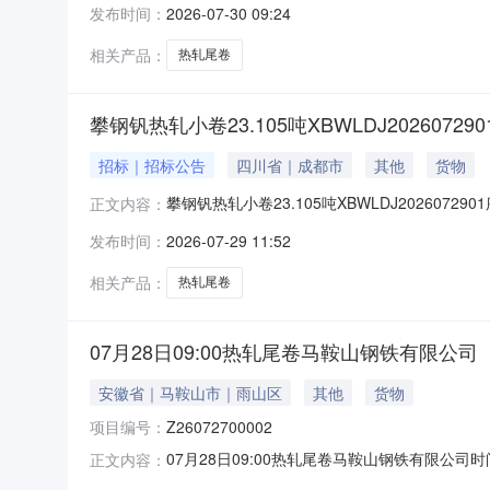
发布时间：
2026-07-30 09:24
1/2.22折边(因非计划产品的特殊性，可能存在与
相关产品：
热轧尾卷
攀钢钒热轧小卷23.105吨XBWLDJ202607290
招标｜招标公告
四川省｜成都市
其他
货物
攀钢钒热轧小卷23.105吨XBWLDJ2026072
正文内容：
能存在与描述不符或其他未描述的情况）2热轧尾卷
发布时间：
2026-07-29 11:52
卷）PWB1.8*1250*C攀钢钒1/2.215
相关产品：
热轧尾卷
07月28日09:00热轧尾卷马鞍山钢铁有限公司
安徽省｜马鞍山市｜雨山区
其他
货物
项目编号：
Z26072700002
07月28日09:00热轧尾卷马鞍山钢铁有限公司时间:2
正文内容：
限企业买方收费:无延时机制:5分钟/次竞拍