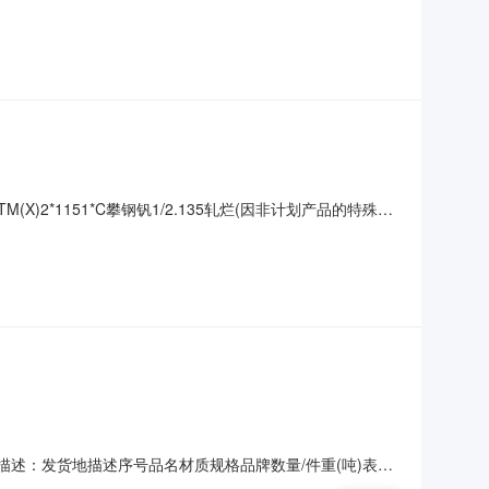
描述的情况）2热轧尾卷（小卷）SPHC(X)1.4*1038*C攀
38*C攀钢
(X)2*1151*C攀钢钒1/2.135轧烂(因非计划产品的特殊
非计划产品的特殊性，可能存在与描述不符或其他未描述的情况）3热
况）
货地描述：发货地描述序号品名材质规格品牌数量/件重(吨)表面
的情况）2热轧尾卷（小卷）PWB1.8*1250*C攀钢钒