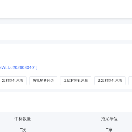
LDJ2026080401]
次材热轧尾卷
热轧尾卷碎边
废饮材热轧尾卷
废次材热轧尾卷
中标数量
招采单位
-
-
次
家