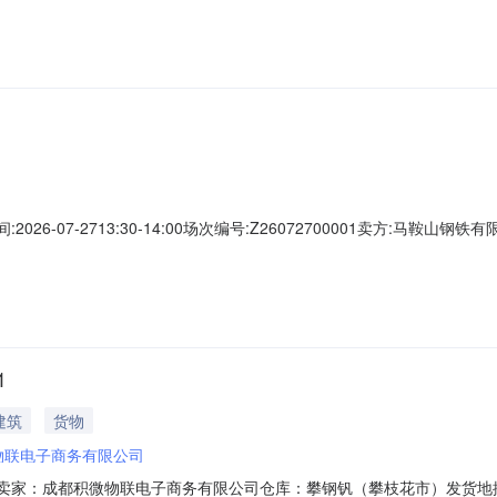
0.00元竞价保证金：1,700.00元服务费保证金：0.00元保证金说明交易保
026-07-2713:30-14:00场次编号:Z26072700001卖方:马鞍
最后5分钟内若有用户出价，结束时间将按此出价时间顺延5分钟。年费套餐:
0.00元竞价保证金：1,700.00元服务费保证金：0.00元保证金说明交易保
1
建筑
货物
物联电子商务有限公司
072401卖家：成都积微物联电子商务有限公司仓库：攀钢钒（攀枝花市）发