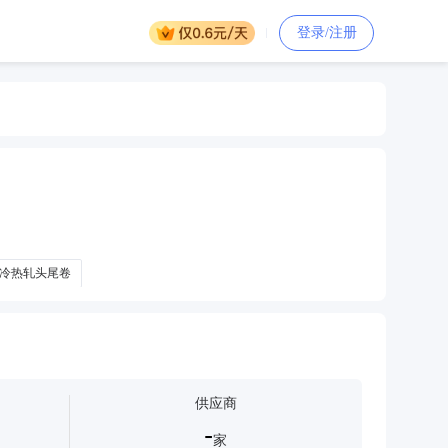
登录/注册
冷热轧头尾卷
供应商
-
家