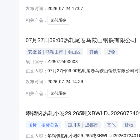
说明1热轧尾卷（小卷）Q235B2.75*1250*
发布时间：
2026-07-24 17:07
轧烂(因非计划产品的特殊性，可能存在与描述不符或
相关产品：
热轧尾卷
07月27日09:00热轧尾卷马鞍山钢铁有限公司
安徽省｜马鞍山市｜雨山区
其他
货物
项目编号：
Z26072400003
07月27日09:00热轧尾卷马鞍山钢铁有限公司时间:2
正文内容：
限企业买方收费:无延时机制:5分钟/次竞拍
发布时间：
2026-07-24 14:29
保证金：￥1,700.00元交易保证金：￥1,70
相关产品：
热轧尾卷
攀钢钒热轧小卷29.265吨XBWLDJ202607240
招标｜招标公告
四川省｜成都市
其他
货物
攀钢钒热轧小卷29.265吨XBWLDJ2026072
正文内容：