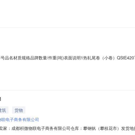
51*C攀钢钒1/2.135轧烂(因非计划产品的特殊性，可能存在与描述不符或其他未
存在与描述不符或其他未描述的情况）3热轧尾卷（小卷）SPHC(X)1.4*10
01序号品名材质规格品牌数量/件重(吨)表面说明1热轧尾卷（小卷）QStE420TM
尾卷（小卷）SPHC(X)1.4*1038*C攀钢钒1/1.545破边(因
钢钒1/1.77破边(因非计划产品的特殊性，可能存在与描述不符或其他未描述的情
1
建筑
货物
物联电子商务有限公司
072901卖家：成都积微物联电子商务有限公司仓库：攀钢钒（攀枝花市）发
C攀钢钒1/1.665轧烂(因非计划产品的特殊性，可能存在与描述不符或其他未描述