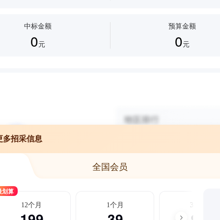
中标金额
预算金额
0
0
元
元
更多招采信息
全国会员
最划算
12个月
1个月
3个月
199
39
99