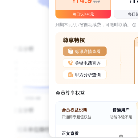
¥39
¥
¥
每日仅0.48元
每日仅
到期29元/月/省自动续费，可随时取消。
标讯详情查看
关键电话直连
甲方分析查询
会员尊享权益