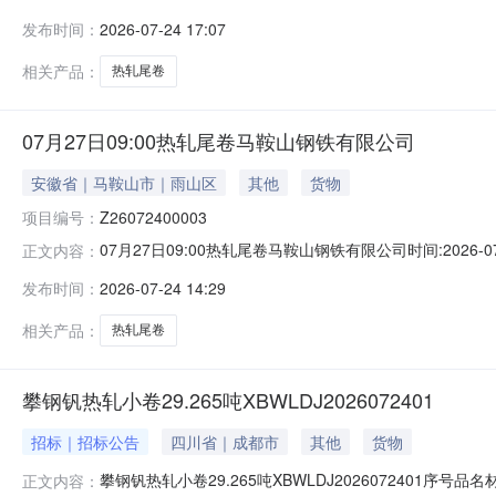
说明1热轧尾卷（小卷）Q235B2.75*1250*C攀钢钒1/
发布时间：
2026-07-24 17:07
轧烂(因非计划产品的特殊性，可能存在与描述不符或其他未描述
相关产品：
热轧尾卷
07月27日09:00热轧尾卷马鞍山钢铁有限公司
安徽省｜马鞍山市｜雨山区
其他
货物
项目编号：
Z26072400003
07月27日09:00热轧尾卷马鞍山钢铁有限公司时间:2026-0
正文内容：
限企业买方收费:无延时机制:5分钟/次竞拍最后5分钟
发布时间：
2026-07-24 14:29
保证金：￥1,700.00元交易保证金：￥1,700.00元竞
相关产品：
热轧尾卷
攀钢钒热轧小卷29.265吨XBWLDJ2026072401
招标｜招标公告
四川省｜成都市
其他
货物
攀钢钒热轧小卷29.265吨XBWLDJ2026072401序号
正文内容：