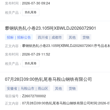
发布时间：
2026-07-30 09:24
1/2.22折边(因非计划产品的特殊性，可能存在与描述不符或其
相关产品：
热轧尾卷
攀钢钒热轧小卷23.105吨XBWLDJ2026072901
招标｜招标公告
四川省｜成都市
其他
货物
攀钢钒热轧小卷23.105吨XBWLDJ2026072901序号
正文内容：
能存在与描述不符或其他未描述的情况）2热轧尾卷（小卷）P
发布时间：
2026-07-29 11:52
卷）PWB1.8*1250*C攀钢钒1/2.215折边(因非
相关产品：
热轧尾卷
07月28日09:00热轧尾卷马鞍山钢铁有限公司
安徽省｜马鞍山市｜雨山区
其他
货物
项目编号：
Z26072700002
07月28日09:00热轧尾卷马鞍山钢铁有限公司时间:2026-0
正文内容：
限企业买方收费:无延时机制:5分钟/次竞拍最后5分钟