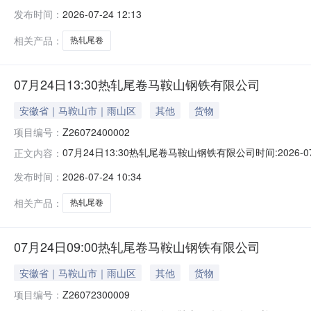
能存在与描述不符或其他未描述的情况）2热轧尾卷（小卷）Q
发布时间：
2026-07-24 12:13
卷）Q235B2*1250*C攀钢钒1/1.59轧烂(因非计
相关产品：
热轧尾卷
07月24日13:30热轧尾卷马鞍山钢铁有限公司
安徽省｜马鞍山市｜雨山区
其他
货物
项目编号：
Z26072400002
07月24日13:30热轧尾卷马鞍山钢铁有限公司时间:2026-0
正文内容：
限企业买方收费:无延时机制:5分钟/次竞拍最后5分钟
发布时间：
2026-07-24 10:34
保证金：￥1,700.00元交易保证金：￥1,700.00元竞
相关产品：
热轧尾卷
07月24日09:00热轧尾卷马鞍山钢铁有限公司
安徽省｜马鞍山市｜雨山区
其他
货物
项目编号：
Z26072300009