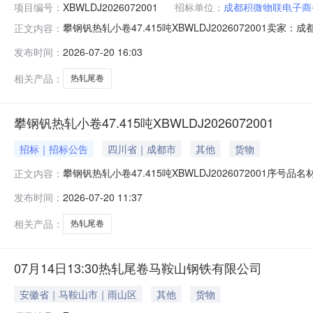
项目编号：
XBWLDJ2026072001
招标单位：
成都积微物联电子商
攀钢钒热轧小卷47.415吨XBWLDJ202607200
正文内容：
说明1热轧尾卷（小卷）Q235B2*1250*C攀钢钒1/1.
发布时间：
2026-07-20 16:03
1/1.795折边(因非计划产品的特殊性，可能存在与描述不符或
相关产品：
热轧尾卷
攀钢钒热轧小卷47.415吨XBWLDJ2026072001
招标｜招标公告
四川省｜成都市
其他
货物
攀钢钒热轧小卷47.415吨XBWLDJ2026072001序号
正文内容：
存在与描述不符或其他未描述的情况）2热轧尾卷（小卷）Q23
发布时间：
2026-07-20 11:37
卷）Q235B2.3*1250*C攀钢钒1/2.64折边(因
相关产品：
热轧尾卷
07月14日13:30热轧尾卷马鞍山钢铁有限公司
安徽省｜马鞍山市｜雨山区
其他
货物