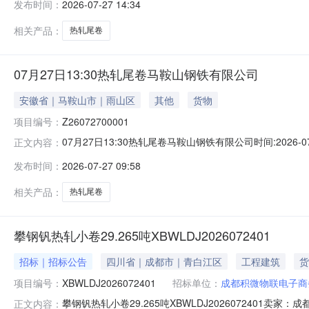
发布时间：
2026-07-27 14:34
保证金：￥1,700.00元交易保证金：￥1,700.00元竞
相关产品：
热轧尾卷
07月27日13:30热轧尾卷马鞍山钢铁有限公司
安徽省｜马鞍山市｜雨山区
其他
货物
项目编号：
Z26072700001
07月27日13:30热轧尾卷马鞍山钢铁有限公司时间:2026-0
正文内容：
限企业买方收费:无延时机制:5分钟/次竞拍最后5分钟
发布时间：
2026-07-27 09:58
保证金：￥1,700.00元交易保证金：￥1,700.00元竞
相关产品：
热轧尾卷
攀钢钒热轧小卷29.265吨XBWLDJ2026072401
招标｜招标公告
四川省｜成都市｜青白江区
工程建筑
货
项目编号：
XBWLDJ2026072401
招标单位：
成都积微物联电子商
攀钢钒热轧小卷29.265吨XBWLDJ202607240
正文内容：