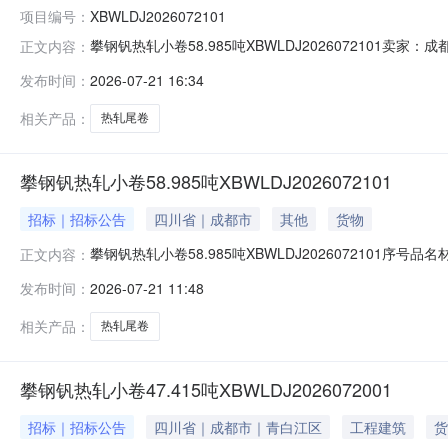
项目编号：
XBWLDJ2026072101
攀钢钒热轧小卷58.985吨XBWLDJ202607210
正文内容：
说明1热轧尾卷（小卷）DX53D+Z-MD5*1023*C攀钢钒
发布时间：
2026-07-21 16:34
钢钒1/2.275轧烂(因非计划产品的特殊性，可能存在与描述
相关产品：
热轧尾卷
攀钢钒热轧小卷58.985吨XBWLDJ2026072101
招标｜招标公告
四川省｜成都市
其他
货物
攀钢钒热轧小卷58.985吨XBWLDJ2026072101序号品
正文内容：
性，可能存在与描述不符或其他未描述的情况）2热轧尾卷（小卷
发布时间：
2026-07-21 11:48
热轧尾卷（小卷）S355MC(X)2*1145*C攀钢钒1/
相关产品：
热轧尾卷
攀钢钒热轧小卷47.415吨XBWLDJ2026072001
招标｜招标公告
四川省｜成都市｜青白江区
工程建筑
货