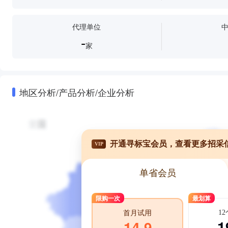
代理单位
-
家
地区分析/产品分析/企业分析
开通寻标宝会员，查看更多招采
VIP
单省会员
限购一次
最划算
1
首月试用
1
14.9