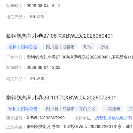
明1热轧尾卷（小卷）QStE420TM(X)2*1151*C攀钢
发布时间：
2026-08-04 16:12
钢钒1/1.545破边(因非计划产品的特殊性，可能存在与描述不
相关产品：
热轧尾卷
攀钢钒热轧小卷27.06吨XBWLDJ2026080401
招标｜招标公告
四川省｜成都市
其他
货物
攀钢钒热轧小卷27.06吨XBWLDJ2026080401序号品名
正文内容：
性，可能存在与描述不符或其他未描述的情况）2热轧尾卷（小卷
发布时间：
2026-08-04 12:02
轧尾卷（小卷）SPHC(X)1.4*1038*C攀钢钒1/1.
相关产品：
热轧尾卷
攀钢钒热轧小卷23.105吨XBWLDJ2026072901
招标｜招标公告
四川省｜成都市｜青白江区
工程建筑
货
项目编号：
XBWLDJ2026072901
招标单位：
成都积微物联电子商
攀钢钒热轧小卷23.105吨XBWLDJ202607290
正文内容：
说明1热轧尾卷（小卷）Q355B1.5*1250*C攀钢钒1/