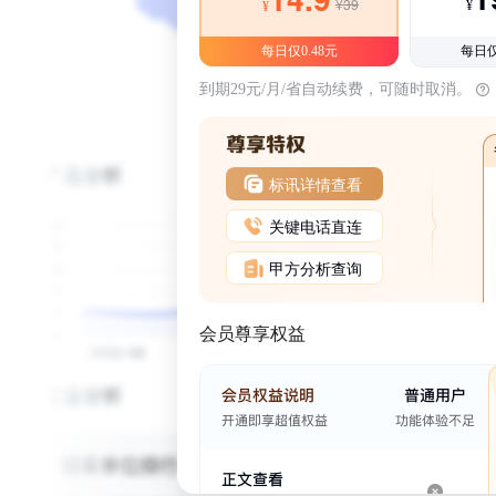
¥39
¥
¥
每日仅0.48元
每日仅
到期29元/月/省自动续费，可随时取消。
标讯详情查看
关键电话直连
甲方分析查询
会员尊享权益