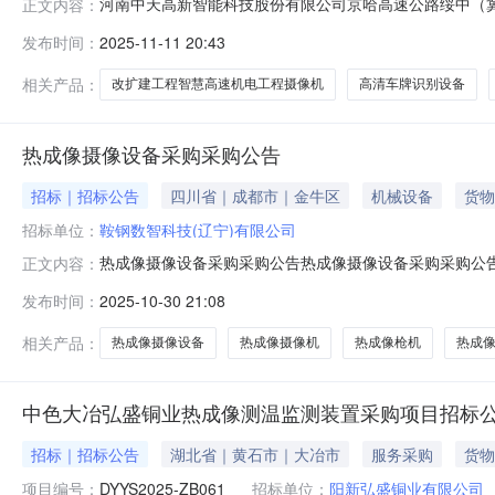
河南中天高新智能科技股份有限公司京哈高速公路绥中（
正文内容：
科技股份有限公司京哈高速公路绥中（冀辽界）至盘锦段
发布时间：
2025-11-11 20:43
司，项目资金来源为自筹。项目己具备招标条件，现对该项
有限公司京哈高速公路绥中（冀辽界）至盘锦段改
相关产品：
改扩建工程智慧高速机电工程摄像机
高清车牌识别设备
热成像摄像设备采购采购公告
招标｜招标公告
四川省｜成都市｜金牛区
机械设备
货物
招标单位：
鞍钢数智科技(辽宁)有限公司
热成像摄像设备采购采购公告热成像摄像设备采购采购公告1.
正文内容：
司市场营销中心集采平台，采购项目资金来自自筹，该项目
发布时间：
2025-10-30 21:08
式：不转2.3本项目采购内容、范围及规模详见附件《物料清
相关产品：
热成像摄像设备
热成像摄像机
热成像枪机
热成
中色大冶弘盛铜业热成像测温监测装置采购项目招标
招标｜招标公告
湖北省｜黄石市｜大冶市
服务采购
货物
项目编号：
DYYS2025-ZB061
招标单位：
阳新弘盛铜业有限公司