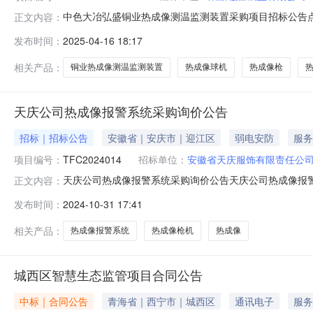
中色大冶弘盛铜业热成像测温监测装置采购项目招标公告点
正文内容：
购项目招标公告1.招标条件本招标项目为中色大冶弘盛铜
发布时间：
2025-04-16 18:17
该项目已具备招标条件，现对中色大冶弘盛铜业热成像测温监测
均气温17.5℃，极端
相关产品：
铜业热成像测温监测装置
热成像球机
热成像枪
天庆公司热成像报警系统采购询价公告
招标｜招标公告
安徽省｜安庆市｜迎江区
弱电安防
服务
项目编号：
TFC2024014
招标单位：
安徽省天庆服饰有限责任公
天庆公司热成像报警系统采购询价公告天庆公司热成像报警系
正文内容：
交响应文件。一、项目基本情况项目名称：天庆公司热成像报警
发布时间：
2024-10-31 17:41
像监控报警设备及配套设施，安装后用于监区内厂房仓库
体。二、申请人的资格
相关产品：
热成像报警系统
热成像枪机
热成像
城西区智慧生态监管项目合同公告
中标｜合同公告
青海省｜西宁市｜城西区
通讯电子
服务