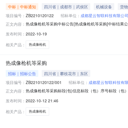
中标｜中标通知
四川省｜成都市｜武侯区
机械设备
货物
项目编号：
ZB2210120122
招标单位：
成都星云智联科技有限公
热成像枪机等采购中标公告[热成像枪机等采购]中标结果公
正文内容：
竞价(公开询比)标段（包）名称热成像枪机等采购项目负责
发布时间：
2022-10-19
相关产品：
热成像枪机
热成像枪机等采购
招标｜招标公告
四川省｜攀枝花市｜东区
项目编号：
ZB2210120122/001
招标单位：
成都星云智联科技有
热成像枪机等采购标段(包)信息标段（包）序号标段（包）编
正文内容：
100.02022-10-18已发标附件下载：附件.pdf附
发布时间：
2022-10-12 21:46
购，资金来自资金来源，项目已具备采购条件，邀请有兴趣
日。货物
相关产品：
热成像枪机