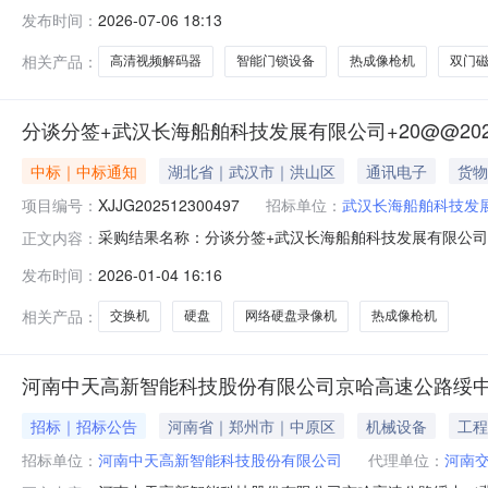
某单位智能化改造智能门锁设备采购项目采购人为中国电
发布时间：
2026-07-06 18:13
产品名称参数品牌型号单位数量17寸门禁(触摸屏,IC卡,指纹)
相关产品：
高清视频解码器
智能门锁设备
热成像枪机
双门
分谈分签+武汉长海船舶科技发展有限公司+20@@20
中标｜中标通知
湖北省｜武汉市｜洪山区
通讯电子
货物
项目编号：
XJJG202512300497
招标单位：
武汉长海船舶科技发
采购结果名称：分谈分签+武汉长海船舶科技发展有限公司+20
正文内容：
技发展有限公司+20@@2025440交换机的询价书询价书编
发布时间：
2026-01-04 16:16
XYFA202512260855签约类型：合同采购方式：询价采购参
相关产品：
交换机
硬盘
网络硬盘录像机
热成像枪机
河南中天高新智能科技股份有限公司京哈高速公路绥中
招标｜招标公告
河南省｜郑州市｜中原区
机械设备
工程
招标单位：
河南中天高新智能科技股份有限公司
代理单位：
河南