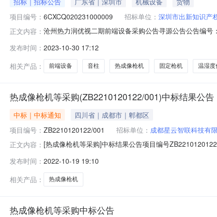
招标｜招标公告
广东省｜深圳市
机械设备
货物
项目编号：
6CXCQ020231000009
招标单位：
深圳市出新知识产
沧州热力润优视二期前端设备采购公告寻源公告公告编号：DL
正文内容：
6CXCQ020231000009采购项目名称：沧州热力润
发布时间：
2023-10-30 17:12
套温湿度传感器、25台单目卡片机及30台液位计。是否
提供纸质采购文
相关产品：
前端设备
音柱
热成像枪机
固定枪机
温湿度
热成像枪机等采购(ZB2210120122/001)中标结果公告
中标｜中标通知
四川省｜成都市｜郫都区
项目编号：
ZB2210120122/001
招标单位：
成都星云智联科技有
[热成像枪机等采购]中标结果公告项目编号ZB221012
正文内容：
称热成像枪机等采购项目负责人中标单位单位名称中标总金额
发布时间：
2022-10-19 19:10
相关产品：
热成像枪机
热成像枪机等采购中标公告