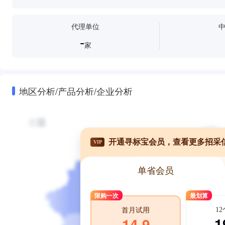
代理单位
-
家
地区分析/产品分析/企业分析
开通寻标宝会员，查看更多招采
VIP
单省会员
限购一次
最划算
1
首月试用
1
14.9