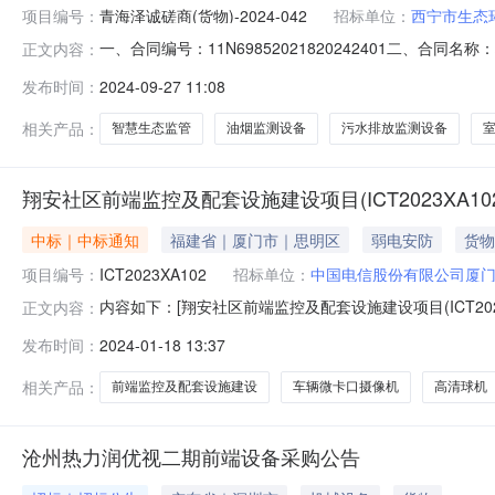
项目编号：
青海泽诚磋商(货物)-2024-042
招标单位：
西宁市生态
一、合同编号：11N69852021820242401二、
正文内容：
五、合同主体采购人（甲方）：西宁市生态环境局城西区生态
发布时间：
2024-09-27 11:08
川）自由贸易试验区成都高新区交子大道88号1栋14层140
相关产品：
智慧生态监管
油烟监测设备
污水排放监测设备
翔安社区前端监控及配套设施建设项目(ICT2023XA1
中标｜中标通知
福建省｜厦门市｜思明区
弱电安防
货物
项目编号：
ICT2023XA102
招标单位：
中国电信股份有限公司厦
内容如下：[翔安社区前端监控及配套设施建设项目(ICT202
正文内容：
区前端监控及配套设施建设项目(ICT2023XA102
发布时间：
2024-01-18 13:37
1车辆微卡口摄像机海康威视DS-2CD7847EWD-XZS/JM(8-
相关产品：
前端监控及配套设施建设
车辆微卡口摄像机
高清球机
沧州热力润优视二期前端设备采购公告