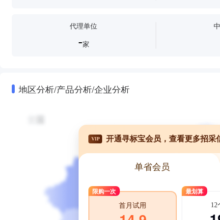
代理单位
-
家
地区分析/产品分析/企业分析
开通寻标宝会员，查看更多招采
VIP
单省会员
限购一次
最划算
1
首月试用
1
14.9