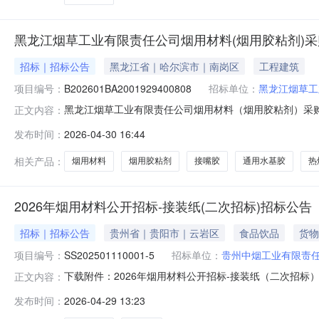
黑龙江烟草工业有限责任公司烟用材料(烟用胶粘剂)采
招标｜招标公告
黑龙江省｜哈尔滨市｜南岗区
工程建筑
项目编号：
B202601BA2001929400808
招标单位：
黑龙江烟草工
黑龙江烟草工业有限责任公司烟用材料（烟用胶粘剂）采
正文内容：
采购项目（招标项目编号：B202601BA20019294
发布时间：
2026-04-30 16:44
招标条件，现进行公开招标。二、项目概况和招标范围项目规
实结算。招标内容
相关产品：
烟用材料
烟用胶粘剂
接嘴胶
通用水基胶
热
2026年烟用材料公开招标-接装纸(二次招标)招标公告
招标｜招标公告
贵州省｜贵阳市｜云岩区
食品饮品
货物
项目编号：
SS202501110001-5
招标单位：
贵州中烟工业有限责
下载附件：2026年烟用材料公开招标-接装纸（二次招标）
正文内容：
发布时间：
2026-04-29 13:23