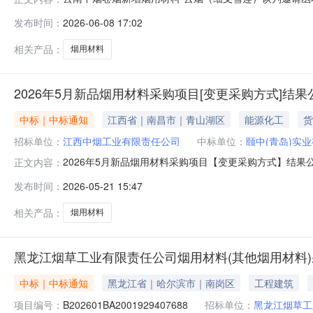
发布时间：
2026-06-08 17:02
相关产品：
烟用材料
2026年5月新品烟用材料采购项目[变更采购方式]结果
中标｜中标通知
江西省｜南昌市｜青山湖区
能源化工
货
招标单位：
江西中烟工业有限责任公司
中标单位：
颐中(青岛)实
2026年5月新品烟用材料采购项目【变更采购方式】结果
正文内容：
购人确认，将采购结果公告如下：一、成交人信息标段号货物
发布时间：
2026-05-21 15:47
840.00ET3G090463.00ET3G581535.00ET5626286.00E
相关产品：
烟用材料
黑龙江烟草工业有限责任公司烟用材料(其他烟用材料)
中标｜中标通知
黑龙江省｜哈尔滨市｜南岗区
工程建筑
项目编号：
B202601BA2001929407688
招标单位：
黑龙江烟草工