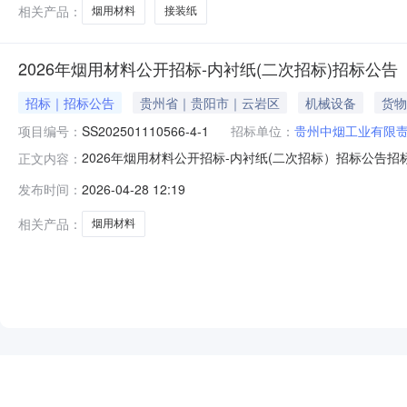
相关产品：
烟用材料
接装纸
2026年烟用材料公开招标-内衬纸(二次招标)招标公告
招标｜招标公告
贵州省｜贵阳市｜云岩区
机械设备
货物
项目编号：
SS202501110566-4-1
招标单位：
贵州中烟工业有限
2026年烟用材料公开招标-内衬纸(二次招标）招标公告招标编
正文内容：
州中烟工业有限责任公司内部审批流程同意进行公开招标。二
发布时间：
2026-04-28 12:19
段号序号标的物名称材料类别单位交货期121贵烟(魔力
相关产品：
烟用材料
NEW
HOT
5折起