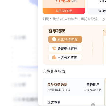
¥39
¥
¥
每日仅0.48元
每日仅
到期29元/月/省自动续费，可随时取消。
标讯详情查看
关键电话直连
甲方分析查询
会员尊享权益