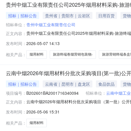
贵州中烟工业有限责任公司2025年烟用材料采购-旅
招标｜招标公告
贵州省｜贵阳市｜云岩区
日用百货
货物
招标单位：
贵州中烟工业有限责任公司
贵州中烟工业有限责任公司2025年烟用材料采购-旅游终
正文内容：
烟营销包装物-旅游营销终端条盒填充物项目竞争谈判公告
发布时间：
2026-05-07 14:13
中烟工业有限责任公司内部审批流程同意进行公开竞争谈判。
42.742万元，具体采购
相关产品：
烟用材料
旅游终端卷烟营销包装物-
旅游营销终端条盒
云南中烟2026年烟用材料分批次采购项目(第一批)公
招标｜招标公告
云南省｜昆明市｜盘龙区
食品饮品
货物
项目编号：
B202601BA2001716340094
招标单位：
云南中烟工业
云南中烟2026年烟用材料分批次采购项目（第一批）公
正文内容：
（招标项目编号：B202601BA200171634009
发布时间：
2026-05-06 15:31
现进行公开招标。二、项目概况和招标范围项目规模：预估1
其他公告内
相关产品：
烟用材料