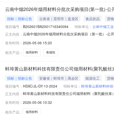
云南中烟2026年烟用材料分批次采购项目(第一批)-
招标｜招标公告
云南省｜昆明市｜盘龙区
食品饮品
货物
项目编号：
B202601BA2001716340094
招标单位：
云南中烟工业
云南中烟2026年烟用材料分批次采购项目（第一批）-
正文内容：
批）（招标项目编号：B202601BA2001716340
发布时间：
2026-05-06 15:20
件，现进行公开招标。二、项目概况和招标范围项目规模：预
见“七、其他
相关产品：
烟用材料
卷烟纸
蚌埠黄山新材料科技有限责任公司烟用材料(聚乳酸丝
招标｜招标公告
安徽省｜蚌埠市｜禹会区
能源化工
货物
项目编号：
HSXC/JL-GY-13-2024
招标单位：
蚌埠黄山新材料科技
蚌埠黄山新材料科技有限责任公司烟用材料（聚乳酸丝束）
正文内容：
合公司新产品研发需求，现面向社会公开征集滤棒烟用材
发布时间：
2026-05-06 10:32
品烟用材料打样公开征集面向中国大陆地区及香港特别行
司）的相关规定。二、打样样品要求：1
相关产品：
烟用材料