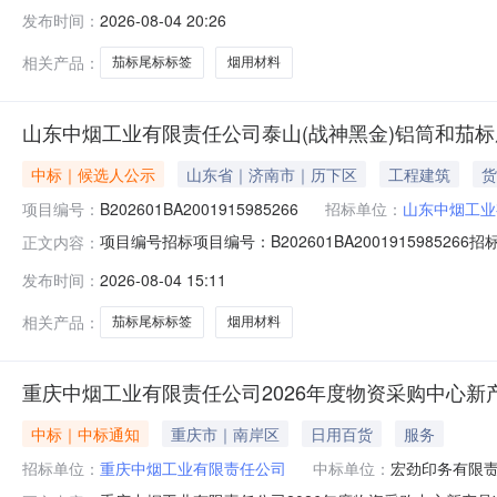
人公示项目编号招标项目编号：B202601BA200191598526
发布时间：
2026-08-04 20:26
称山东中烟工业有限责任公司泰山（战神黑金）铝筒和茄标尾
相关产品：
茄标尾标标签
烟用材料
山东中烟工业有限责任公司泰山(战神黑金)铝筒和茄标
中标｜候选人公示
山东省｜济南市｜历下区
工程建筑
货
项目编号：
B202601BA2001915985266
招标单位：
山东中烟工业
项目编号招标项目编号：B202601BA2001915985266招标
正文内容：
中烟工业有限责任公司泰山（战神黑金）铝筒和茄标尾标采购
发布时间：
2026-08-04 15:11
司联系人王义波联系电话0531-61329615开标日期20
相关产品：
茄标尾标标签
烟用材料
重庆中烟工业有限责任公司2026年度物资采购中心新
中标｜中标通知
重庆市｜南岸区
日用百货
服务
招标单位：
重庆中烟工业有限责任公司
中标单位：
宏劲印务有限