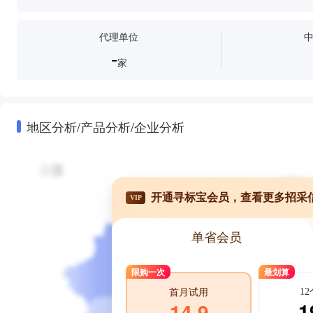
代理单位
-
家
地区分析/产品分析/企业分析
开通寻标宝会员，查看更多招采
VIP
单省会员
限购一次
最划算
1
首月试用
1
14.9