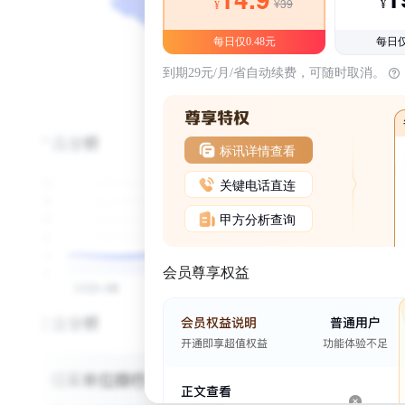
¥39
¥
¥
每日仅0.48元
每日仅
到期29元/月/省自动续费，可随时取消。
标讯详情查看
关键电话直连
甲方分析查询
会员尊享权益