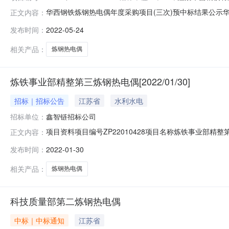
华西钢铁炼钢热电偶年度采购项目(三次)预中标结果公示华西
正文内容：
章和本项目招标文件的规定，江阴华西钢铁有限公司的华
发布时间：
2022-05-24
称：柳州市东南仪器仪表有限公司投标报价：199.775
限公司招标代理：无锡产
相关产品：
炼钢热电偶
炼铁事业部精整第三炼钢热电偶[2022/01/30]
招标｜招标公告
江苏省
水利水电
招标单位：
鑫智链招标公司
项目资料项目编号ZP22010428项目名称炼铁事业部精整第三炼钢热电
正文内容：
2022/02/1010:00项目类别备件招标部门鑫智链
发布时间：
2022-01-30
网址http://www.njxic.cn项目类型邀请招标(只
相关产品：
炼钢热电偶
科技质量部第二炼钢热电偶
中标｜中标通知
江苏省