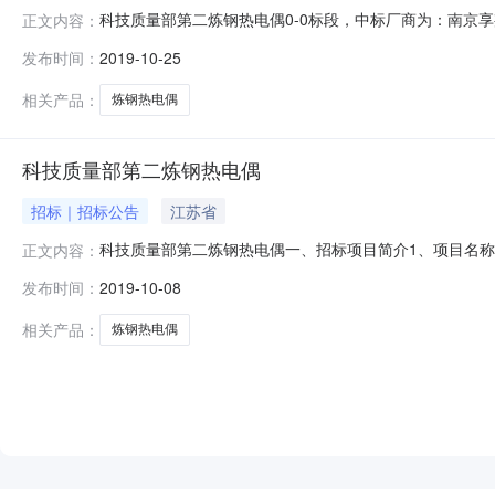
科技质量部第二炼钢热电偶0-0标段，中标厂商为：南京享邦电气有限公司。竞
正文内容：
http://jszbtb.com
发布时间：
2019-10-25
相关产品：
炼钢热电偶
科技质量部第二炼钢热电偶
招标｜招标公告
江苏省
科技质量部第二炼钢热电偶一、招标项目简介1、项目名称
正文内容：
表。5.投标单位需是生产商二、招标范围见明细资料三、
发布时间：
2019-10-08
立订立合同的能力。2）、注册资金不少于万元。3）、
执照经营范围应包含本次招标标的物范围
相关产品：
炼钢热电偶