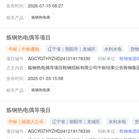
标情况：已授标五、联系方式：采购人：德龙钢铁有限公司联
发布时间：
2026-07-15 08:27
访等方式进行举报投诉，倡导实名。1、手机号码：1593095
相关产品：
炼钢热电偶
炼钢热电偶等项目
中标｜中标通知
辽宁省｜朝阳市｜龙城区
水利水电
货物
项目编号：
AGCYGTHYZHD241219178330
招标单位：
鞍钢集团
炼钢热电偶等项目鞍钢招标有限公司中标结果公告鞍钢集团朝阳
正文内容：
项目于2025年01月02日14时50分00秒至2025年01月
发布时间：
2025-01-03 15:58
炼钢热电偶等项目中标单位：安徽天康（集团）股份有限公司
相关产品：
炼钢热电偶
炼钢热电偶等项目
中标｜候选人公示
辽宁省｜朝阳市｜龙城区
水利水电
货
项目编号：
AGCYGTHYZHD241219178330
招标单位：
鞍钢集团