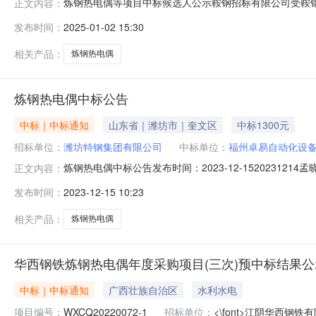
炼钢热电偶等项目中标候选人公示鞍钢招标有限公司受鞍钢集团
正文内容：
本项目于2024年12月19日10时00分发布了招标公告，
发布时间：
2025-01-02 15:30
评标结果公示如下：招标编号：AGCYGTHYZHD241
相关产品：
炼钢热电偶
炼钢热电偶中标公告
中标｜中标通知
山东省｜潍坊市｜奎文区
中标1300元
招标单位：
潍坊特钢集团有限公司
中标单位：
福州卓易自动化设
炼钢热电偶中标公告发布时间：2023-12-152023
正文内容：
偶:1300.00交货期：XXXXXXXXX质保期：XXXXXX
发布时间：
2023-12-15 10:23
通知及本项目需求拟定合同，并尽快审批、备案。潍坊特钢集
相关产品：
炼钢热电偶
华西钢铁炼钢热电偶年度采购项目(三次)预中标结果公
中标｜中标通知
广西壮族自治区
水利水电
项目编号：
WXCQ20220072-1
招标单位：
<\font>江阴华西钢铁