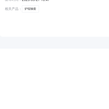
省,南京市,六合区卸甲甸幸福路8号交货期：具体交货期
标段）标的物清单详见公告
相关产品：
炉辊轴套
NEW
HOT
5折起
暂时没有搜索结果…