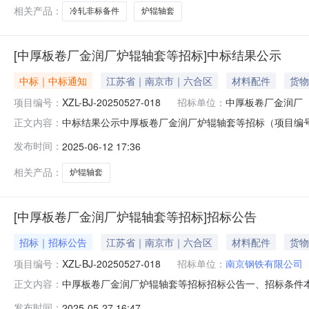
相关产品：
冷轧非标备件
炉辊轴套
[中厚板卷厂金润厂炉辊轴套等招标]中标结果公示
中标｜中标通知
江苏省｜南京市｜六合区
材料配件
货物
项目编号：
XZL-BJ-20250527-018
招标单位：
中厚板卷厂金润厂
中标结果公示中厚板卷厂金润厂炉辊轴套等招标（项目编号：X
正文内容：
以公示：招标代理机构：南京鑫智链科技信息有限公司项目经
发布时间：
2025-06-12 17:36
中标金额：18.712万元，大写：壹拾捌万柒仟壹佰贰
人（项目
相关产品：
炉辊轴套
[中厚板卷厂金润厂炉辊轴套等招标]招标公告
招标｜招标公告
江苏省｜南京市｜六合区
材料配件
货物
项目编号：
XZL-BJ-20250527-018
招标单位：
南京钢铁有限公司
中厚板卷厂金润厂炉辊轴套等招标招标公告一、招标条件本
正文内容：
钢铁。项目已具备招标条件，现对该项目进行公开招标。二、项
发布时间：
2025-05-27 16:47