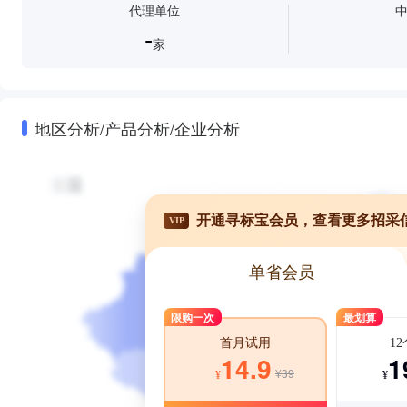
代理单位
-
家
地区分析/产品分析/企业分析
开通寻标宝会员，查看更多招采
VIP
单省会员
限购一次
最划算
1
首月试用
1
14.9
¥39
¥
¥