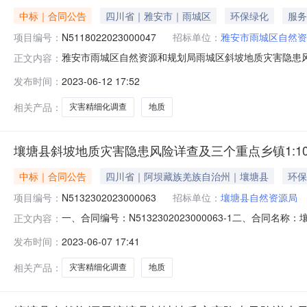
中标｜合同公告
四川省｜雅安市｜雨城区
环保绿化
服务
项目编号：
N5118022023000047
招标单位：
雅安市雨城区自然资
雅安市雨城区自然资源和规划局雨城区斜坡地质灾害隐患风险详
正文内容：
城区斜坡地质灾害隐患风险详查和重点乡镇地质灾害精细化调
发布时间：
2023-06-12 17:52
细化调查项目五、合同主体采购人(甲方)：雅安市雨城区自然
相关产品：
灾害精细化调查
地质
壤塘县斜坡地质灾害隐患风险详查及三个重点乡镇1:1
中标｜合同公告
四川省｜阿坝藏族羌族自治州｜壤塘县
环保
项目编号：
N5132302023000063
招标单位：
壤塘县自然资源局
一、合同编号：N5132302023000063-1二、合同名
正文内容：
四、项目名称：壤塘县斜坡地质灾害隐患风险详查及三个重
发布时间：
2023-06-07 17:41
罗吾塘中街151号联系方式：15984709776供应商（
相关产品：
灾害精细化调查
地质