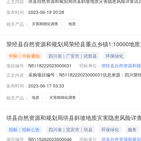
珙县自然资源和规划局珙县斜坡地质灾害隐患风险详查试点
正文内容：
比10000地质灾害精细化调查项目的潜在供应商应在四川省
发布时间：
2023-06-19 20:28
分（北京时间）前提交响应文件。一、项目基本情况项目编号：
采
相关产品：
灾害精细化调查
地质
荥经县自然资源和规划局荥经县重点乡镇1:10000地
中标｜中标通知
四川省｜广安市｜武胜县
环保绿化
项目编号：
N5118222023000031
招标单位：
荥经县自然资源和规
采购项目编号：N5118222023000031信息来源
正文内容：
果公告发布时间：2023-06-1615:43信息来源：四川一
发布时间：
2023-06-17 03:33
查）三、采购结果合同包1:供应商名称供应商地址中标（成
相关产品：
地质
灾害精细化调查
珙县自然资源和规划局珙县斜坡地质灾害隐患风险详查试
招标｜招标公告
四川省｜宜宾市｜珙县
环保绿化
服务
项目编号：
N5115262023000046
招标单位：
珙县自然资源和规划