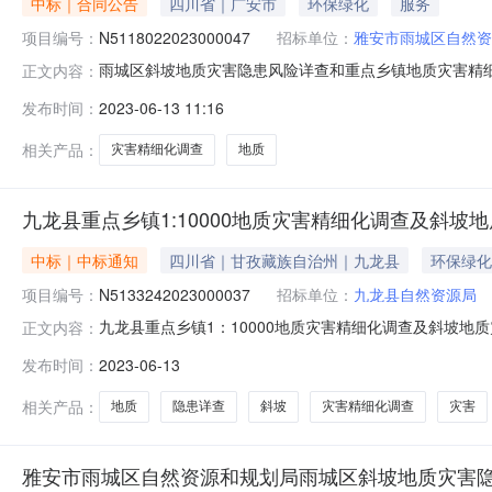
中标｜合同公告
四川省｜广安市
环保绿化
服务
项目编号：
N5118022023000047
招标单位：
雅安市雨城区自然资
雨城区斜坡地质灾害隐患风险详查和重点乡镇地质灾害精细化调查
正文内容：
乡镇地质灾害精细化调查项目三、项目编号：N511802
发布时间：
2023-06-13 11:16
方）：雅安市雨城区自然资源和规划局地址：四川省雅安市雨
相关产品：
灾害精细化调查
地质
九龙县重点乡镇1:10000地质灾害精细化调查及斜
中标｜中标通知
四川省｜甘孜藏族自治州｜九龙县
环保绿化
项目编号：
N5133242023000037
招标单位：
九龙县自然资源局
九龙县重点乡镇1：10000地质灾害精细化调查及斜坡地
正文内容：
06-1310:08:53】【字号大中小】【打印】【关闭】一
发布时间：
2023-06-13
查技术服务项目三、采购结果合同包1:供应商名称供应商地
相关产品：
地质
隐患详查
斜坡
灾害精细化调查
灾害
雅安市雨城区自然资源和规划局雨城区斜坡地质灾害