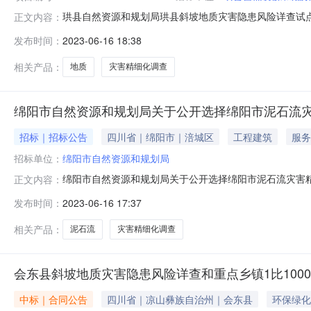
珙县自然资源和规划局珙县斜坡地质灾害隐患风险详查试点
正文内容：
比10000地质灾害精细化调查项目的潜在供应商应在四川省
发布时间：
2023-06-16 18:38
分（北京时间）前提交响应文件。一、项目基本情况项目编号：
采
相关产品：
地质
灾害精细化调查
绵阳市自然资源和规划局关于公开选择绵阳市泥石流
招标｜招标公告
四川省｜绵阳市｜涪城区
工程建筑
服务
招标单位：
绵阳市自然资源和规划局
绵阳市自然资源和规划局关于公开选择绵阳市泥石流灾害精
正文内容：
73号）有关要求，绵阳市自然资源和规划局诚邀符合条
发布时间：
2023-06-16 17:37
采购代理内容采购标的：绵阳市泥石流灾害精细化调查项
和绵阳市政府采购云平台登记备案；（三）近
相关产品：
泥石流
灾害精细化调查
会东县斜坡地质灾害隐患风险详查和重点乡镇1比100
中标｜合同公告
四川省｜凉山彝族自治州｜会东县
环保绿化