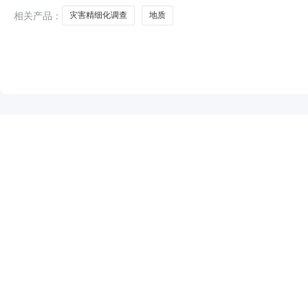
相关产品：
灾害精细化调查
地质
NEW
HOT
5折起
暂时没有搜索结果…