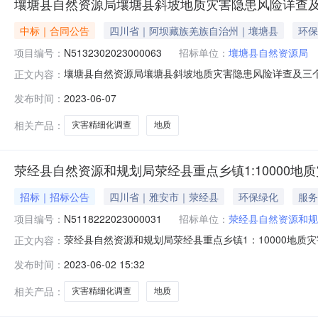
壤塘县自然资源局壤塘县斜坡地质灾害隐患风险详查及三
中标｜合同公告
四川省｜阿坝藏族羌族自治州｜壤塘县
环保
项目编号：
N5132302023000063
招标单位：
壤塘县自然资源局
壤塘县自然资源局壤塘县斜坡地质灾害隐患风险详查及三个重
正文内容：
06-0716:24:02】【字号大中小】【打印】【关闭】一、
发布时间：
2023-06-07
细化调查项目三、项目编号：N513230202300006
相关产品：
灾害精细化调查
地质
荥经县自然资源和规划局荥经县重点乡镇1:10000地
招标｜招标公告
四川省｜雅安市｜荥经县
环保绿化
服务
项目编号：
N5118222023000031
招标单位：
荥经县自然资源和规
荥经县自然资源和规划局荥经县重点乡镇1：10000地质
正文内容：
坡地质灾害隐患风险详查）的潜在供应商应在四川省政府采购
发布时间：
2023-06-02 15:32
（北京时间）前提交响应文件。一、项目基本情况项目编号：N
式：竞
相关产品：
灾害精细化调查
地质