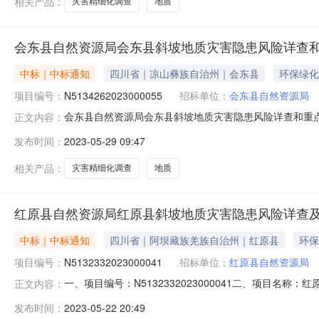
相关产品：
灾害精细化调查
地质
会东县自然资源局会东县斜坡地质灾害隐患风险详查和重
中标｜中标通知
四川省｜凉山彝族自治州｜会东县
环保绿化
项目编号：
N5134262023000055
招标单位：
会东县自然资源局
会东县自然资源局会东县斜坡地质灾害隐患风险详查和重点乡镇
正文内容：
坡地质灾害隐患风险详查和重点乡镇1比10000地质灾
发布时间：
2023-05-29 09:47
31号2,538,800.00元四、主要标的信息合同包1
相关产品：
灾害精细化调查
地质
红原县自然资源局红原县斜坡地质灾害隐患风险详查及重
中标｜中标通知
四川省｜阿坝藏族羌族自治州｜红原县
环保
项目编号：
N5132332023000041
招标单位：
红原县自然资源局
一、项目编号：N5132332023000041二、项目名
正文内容：
中标（成交）金额四川煤田一四一建设投资有限公司四川省德阳
发布时间：
2023-05-22 20:49
名称采购标的服务范围服务要求服务时间服务标准金额(元)