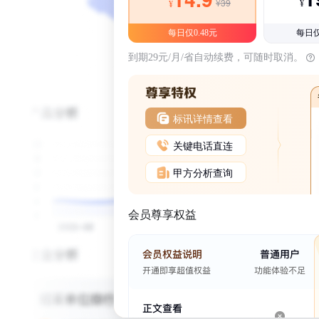
¥39
¥
¥
每日仅0.48元
每日仅
到期29元/月/省自动续费，可随时取消。
标讯详情查看
关键电话直连
甲方分析查询
会员尊享权益