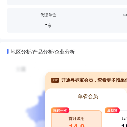
代理单位
-
家
地区分析/产品分析/企业分析
开通寻标宝会员，查看更多招采
VIP
单省会员
限购一次
最划算
1
首月试用
1
14.9