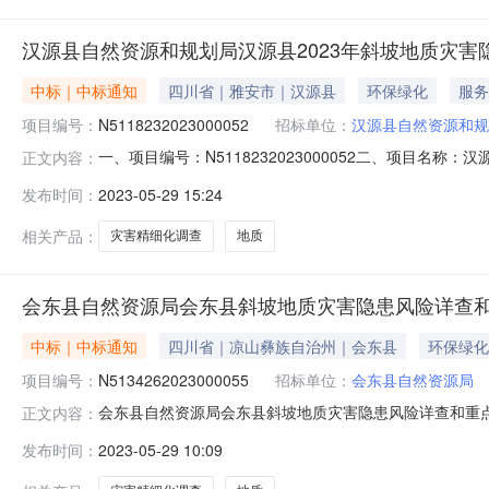
汉源县自然资源和规划局汉源县2023年斜坡地质灾害隐
中标｜中标通知
四川省｜雅安市｜汉源县
环保绿化
服务
项目编号：
N5118232023000052
招标单位：
汉源县自然资源和规
一、项目编号：N5118232023000052二、项目名
正文内容：
称供应商地址中标（成交）金额四川九一五工程勘察设计有限公
发布时间：
2023-05-29 15:24
有限公司）品目号品目名称采购标的服务范围服务要求服务时
相关产品：
灾害精细化调查
地质
会东县自然资源局会东县斜坡地质灾害隐患风险详查和重
中标｜中标通知
四川省｜凉山彝族自治州｜会东县
环保绿化
项目编号：
N5134262023000055
招标单位：
会东县自然资源局
会东县自然资源局会东县斜坡地质灾害隐患风险详查和重点
正文内容：
间：2023-05-2909:09:57】【字号大中小】【打印
发布时间：
2023-05-29 10:09
害精细化调查三、采购结果合同包1:供应商名称供应商地址中