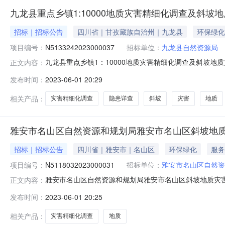
九龙县重点乡镇1:10000地质灾害精细化调查及斜
招标｜招标公告
四川省｜甘孜藏族自治州｜九龙县
环保绿化
项目编号：
N5133242023000037
招标单位：
九龙县自然资源局
九龙县重点乡镇1：10000地质灾害精细化调查及斜坡地
正文内容：
害隐患风险详查技术服务项目的潜在供应商应在四川省政府采
发布时间：
2023-06-01 20:29
（北京时间）前提交响应文件。一、项目基本情况项目编号：N
项目
相关产品：
灾害精细化调查
隐患详查
斜坡
灾害
地质
雅安市名山区自然资源和规划局雅安市名山区斜坡地
招标｜招标公告
四川省｜雅安市｜名山区
环保绿化
服务
项目编号：
N5118032023000031
招标单位：
雅安市名山区自然资
雅安市名山区自然资源和规划局雅安市名山区斜坡地质灾
正文内容：
点乡镇地质灾害精细化调查项目的潜在供应商应在四川省政府
发布时间：
2023-06-01 20:25
分（北京时间）前提交响应文件。一、项目基本情况项目编号
方式：竞争性磋商预算
相关产品：
灾害精细化调查
地质