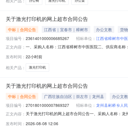
相关产品：
办公椅
激光打印机
办公桌
关于激光打印机的网上超市合同公告
中标｜合同公告
江西省｜宜春市｜樟树市
办公文教
货物
项目编号：
2361401000006685267
招标单位：
江西省樟树市中医
一、采购人名称：江西省樟树市中医医院二、供应商名称
正文内容：
2361401000006685267五、合同编号：2026M080
发布时间：
22小时前
1.00842842服务要求或标的基本概况：七、其它事项：
相关产品：
激光打印机
关于激光打印机的网上超市合同公告
中标｜合同公告
广西壮族自治区｜崇左市｜龙州县
办公文教
项目编号：
2701801000007869327
招标单位：
龙州县彬桥乡人民
关于激光打印机的网上超市合同公告一、采购人名称：龙
正文内容：
采购项目编号：2701801000007869327五、合同编号
发布时间：
2026-08-08 12:06
图/PantumBM5100ADN台1.0024502450