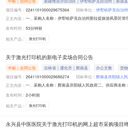
中标｜合同公告
新疆维吾尔自治区｜伊犁哈萨克自治州｜新源县
项目编号：
2241101000029675364
招标单位：
伊犁哈萨克自治州
一、采购人名称：伊犁哈萨克自治州那拉提旅游风景区管
正文内容：
网上超市项目四、采购项目编号：22411010000296753
发布时间：
53分钟前
ECOSYSM8124cidn激光打印机A3双面多功能彩色+工作台官方
相关产品：
激光打印机
关于激光打印机的新电子卖场合同公告
中标｜合同公告
吉林省｜通化市｜辉南县
办公文教
货物
项目编号：
2641101000029686274
招标单位：
辉南县庆阳镇人民
一、采购人名称：辉南县庆阳镇人民政府二、供应商名称
正文内容：
2641101000029686274五、合同编号：11N1358
发布时间：
2小时前
弟/BROTHERDCP-7180DN台2.00155031
相关产品：
激光打印机
永兴县中医医院关于激光打印机的网上超市采购项目终