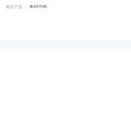
相关产品：
激光打印机
NEW
HOT
5折起
暂时没有搜索结果…