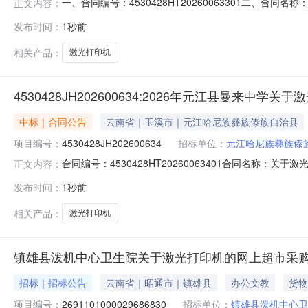
一、合同编号：4530428HT20260063301二、合
正文内容：
（甲方）：元江哈尼族彝族傣族自治县曼来中学地址：元江哈
发布时间：
1秒前
技商贸有限公司联系方式：13577791790六、合同
相关产品：
激光打印机
4530428JH202600634:2026年元江县曼来中
中标｜合同公告
云南省｜玉溪市｜元江哈尼族彝族傣族自治县
项目编号：
4530428JH202600634
招标单位：
元江哈尼族彝族傣
合同编号：4530428HT20260063401合同名称：
正文内容：
族自治县曼来中学供应商（乙方）：元江千佳科技商贸有限公司
发布时间：
1秒前
08-09代理机构：进口产品审核前公示：采购公告（或
相关产品：
激光打印机
镇雄县泼机中心卫生院关于激光打印机的网上超市采
招标｜招标公告
云南省｜昭通市｜镇雄县
办公文教
货物
项目编号：
2691101000029686830
招标单位：
镇雄县泼机中心卫