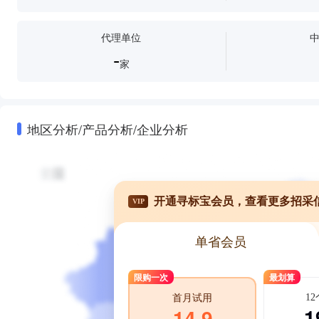
代理单位
-
家
地区分析/产品分析/企业分析
开通寻标宝会员，查看更多招采
VIP
单省会员
限购一次
最划算
1
首月试用
1
14.9