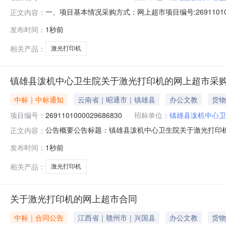
一、项目基本情况采购方式：网上超市项目编号:269110
正文内容：
号采购计划数量采购计划金额14530627JH202600840
发布时间：
1秒前
分类：黑2【运费】1二、供应商的资格要求：1.满足《
相关产品：
激光打印机
镇雄县泼机中心卫生院关于激光打印机的网上超市采
中标｜中标通知
云南省｜昭通市｜镇雄县
办公文教
货物
项目编号：
2691101000029686830
招标单位：
镇雄县泼机中心卫
公告概要公告标题：镇雄县泼机中心卫生院关于激光打印机的
正文内容：
光打印机的网上超市采购项目（项目编号:269110100
发布时间：
1秒前
超市采购项目项目编号：2691101000029686830项
相关产品：
激光打印机
关于激光打印机的网上超市合同
中标｜合同公告
江西省｜赣州市｜兴国县
办公文教
货物