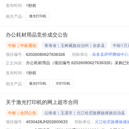
设备采购（共6个园点）五、合同主体采购人（甲方）：贡山
发布时间：
1秒前
行地址：云南省怒江傈僳族自治州贡山独龙族怒族自治县满孜
相关产品：
激光打印机
办公耗材用品竞价成交公告
中标｜中标通知
青海省｜玉树藏族自治州｜杂多县
中标1万
项目编号：
62026080627636326
招标单位：
杂多县萨呼腾镇中心
办公耗材用品（项目编号:62026080627636326）
正文内容：
西巴毛项目联系电话：18909768658项目所在行政区划编码：
发布时间：
1秒前
位名称：杂多县萨呼腾镇中心卫生院采购单位地址：青海省
相关产品：
激光打印机
3D打印机
关于激光打印机的网上超市合同
中标｜合同公告
云南省｜玉溪市｜元江哈尼族彝族傣族自治县
项目编号：
4530428JH202600633
招标单位：
元江哈尼族彝族傣