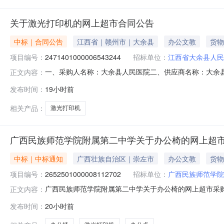
关于激光打印机的网上超市合同公告
中标｜合同公告
江西省｜赣州市｜大余县
办公文教
货物
项目编号：
2471401000006543244
招标单位：
江西省大余县人民
一、采购人名称：大余县人民医院二、供应商名称：大余县齐力
正文内容：
同编号：2026M0625360723000205六、合同内容：序
发布时间：
19小时前
普/HPHP1108台1.0011001100服务要求或标
相关产品：
激光打印机
广西民族师范学院附属第二中学关于办公椅的网上超
中标｜中标通知
广西壮族自治区｜崇左市
办公文教
货物
项目编号：
2652501000008112702
招标单位：
广西民族师范学院
广西民族师范学院附属第二中学关于办公椅的网上超市采购项目
正文内容：
已经结束，现将采购结果公示如下：一、项目信息项目名称:广
发布时间：
20小时前
卢翠玲项目联系电话:/采购计划信息：序号采购计划文号信息采购计划金额1