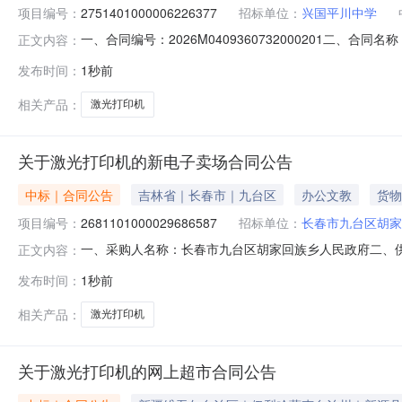
项目编号：
2751401000006226377
招标单位：
兴国平川中学
一、合同编号：2026M0409360732000201二、合
正文内容：
合同主体采购人（甲方）：兴国平川中学地址：江西省赣州市
发布时间：
1秒前
州市章贡区江西省赣州市章贡区文明大道68号A栋7#店面联
相关产品：
激光打印机
关于激光打印机的新电子卖场合同公告
中标｜合同公告
吉林省｜长春市｜九台区
办公文教
货物
项目编号：
2681101000029686587
招标单位：
长春市九台区胡家
一、采购人名称：长春市九台区胡家回族乡人民政府二、
正文内容：
采购项目编号：2681101000029686587五、合同编号：
发布时间：
1秒前
印机京瓷/KyoceraECOSYSPA2100cx台1.002
相关产品：
激光打印机
关于激光打印机的网上超市合同公告