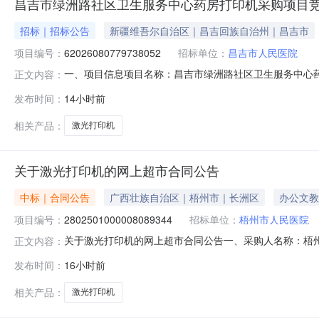
昌吉市绿洲路社区卫生服务中心药房打印机采购项目
招标｜招标公告
新疆维吾尔自治区｜昌吉回族自治州｜昌吉市
项目编号：
62026080779738052
招标单位：
昌吉市人民医院
一、项目信息项目名称：昌吉市绿洲路社区卫生服务中心药房打印机
正文内容：
08-0821:14-2026-08-1220:00采购单位
发布时间：
14小时前
需求清单商品名称参数要求购买数量控制金额(元)意向品牌激
相关产品：
激光打印机
关于激光打印机的网上超市合同公告
中标｜合同公告
广西壮族自治区｜梧州市｜长洲区
办公文教
项目编号：
2802501000008089344
招标单位：
梧州市人民医院
关于激光打印机的网上超市合同公告一、采购人名称：梧
正文内容：
项目编号：2802501000008089344五、合同编号：12
发布时间：
16小时前
弟/BROTHERHL-2260D台1.0014501450
相关产品：
激光打印机