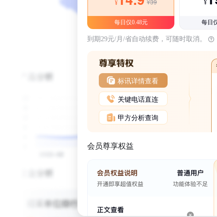
¥39
¥
¥
每日仅0.48元
每日仅
到期29元/月/省自动续费，可随时取消。
标讯详情查看
关键电话直连
甲方分析查询
会员尊享权益