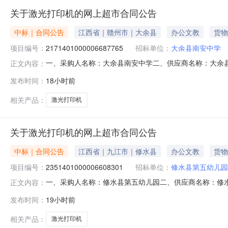
关于激光打印机的网上超市合同公告
中标｜合同公告
江西省｜赣州市｜大余县
办公文教
货物
项目编号：
2171401000006687765
招标单位：
大余县南安中学
一、采购人名称：大余县南安中学二、供应商名称：大余县创新
正文内容：
编号：2026M0808360723000005六、合同内容：序号标
发布时间：
18小时前
标的基本概况：七、其它事项：无八、联系方式1、采购人名称
相关产品：
激光打印机
关于激光打印机的网上超市合同公告
中标｜合同公告
江西省｜九江市｜修水县
办公文教
货物
项目编号：
2351401000006608301
招标单位：
修水县第五幼儿园
一、采购人名称：修水县第五幼儿园二、供应商名称：修水县晨
正文内容：
合同编号：2026M0728360424000001六、合同内容：
发布时间：
19小时前
1.0015001500服务要求或标的基本概况：七、其它事项
相关产品：
激光打印机