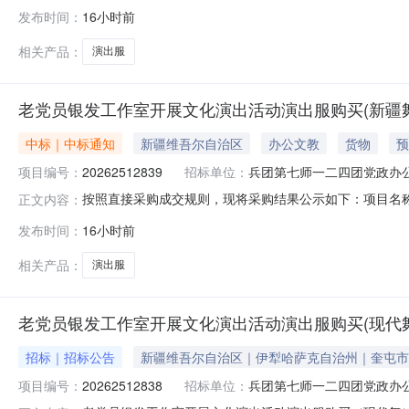
采购人:兵团第七师一二四团党政办公室联系人:王晶玉采购结果
发布时间：
16小时前
成交金额优惠率现成交奎屯星耀演艺文化有限公司中选2026-08-
相关产品：
演出服
老党员银发工作室开展文化演出活动演出服购买(新疆
中标｜中标通知
新疆维吾尔自治区
办公文教
货物
预
项目编号：
20262512839
招标单位：
兵团第七师一二四团党政办
按照直接采购成交规则，现将采购结果公示如下：项目名称:老
正文内容：
采购人:兵团第七师一二四团党政办公室联系人:王晶玉采购结果
发布时间：
16小时前
成交金额优惠率现成交奎屯星耀演艺文化有限公司中选2026-08-
相关产品：
演出服
老党员银发工作室开展文化演出活动演出服购买(现代舞
招标｜招标公告
新疆维吾尔自治区｜伊犁哈萨克自治州｜奎屯市
项目编号：
20262512838
招标单位：
兵团第七师一二四团党政办