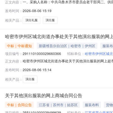
一、采购人名称：中共乌鲁木齐市委员会老干部局二、供
正文内容：
2771101000029658615五、合同编号：11N0101
发布时间：
2026-08-06 15:19
1.005005002演出礼服006女装无品牌演出礼服006
相关产品：
演出礼服
演出服
哈密市伊州区城北街道办事处关于其他演出服装的网
中标｜中标通知
新疆维吾尔自治区｜哈密市｜伊州区
服装布
项目编号：
2911101000029660366
招标单位：
哈密市伊州区城北
哈密市伊州区城北街道办事处关于其他演出服装的网上超市采购
正文内容：
伊州区城北街道办事处关于其他演出服装的网上超市采购项目采购项
发布时间：
2026-08-06 15:14
采购计划金额（元）:项目所在行政区划编码:650502
相关产品：
演出服
关于其他演出服装的网上商城合同公告
中标｜合同公告
江苏省｜苏州市｜姑苏区
服装布料
货物
项目编号：
2551101000029499639
招标单位：
江苏省昆山开发区