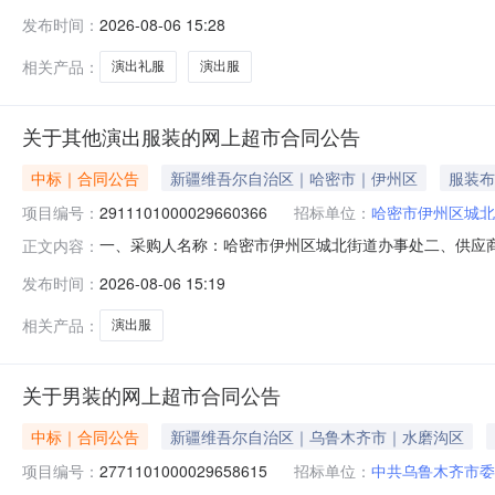
市委员会老干部局关于男装的网上超市采购项目采购项目项目编号:
发布时间：
2026-08-06 15:28
所在行政区划编码:650199项目所在行政区划名称:乌鲁
相关产品：
演出礼服
演出服
关于其他演出服装的网上超市合同公告
中标｜合同公告
新疆维吾尔自治区｜哈密市｜伊州区
服装布
项目编号：
2911101000029660366
招标单位：
哈密市伊州区城北
一、采购人名称：哈密市伊州区城北街道办事处二、供应
正文内容：
目编号：2911101000029660366五、合同编号：11N0
发布时间：
2026-08-06 15:19
服务要求或标的基本概况：七、其它事项：无八、联系方式
相关产品：
演出服
关于男装的网上超市合同公告
中标｜合同公告
新疆维吾尔自治区｜乌鲁木齐市｜水磨沟区
项目编号：
2771101000029658615
招标单位：
中共乌鲁木齐市委