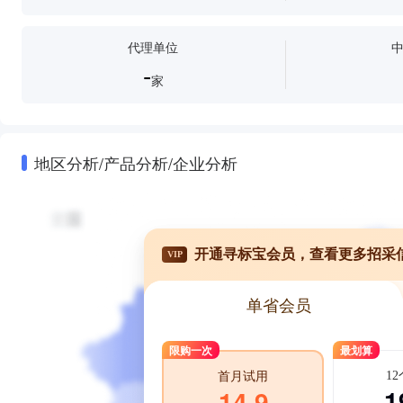
代理单位
-
家
地区分析/产品分析/企业分析
开通寻标宝会员，查看更多招采
VIP
单省会员
限购一次
最划算
1
首月试用
1
14.9