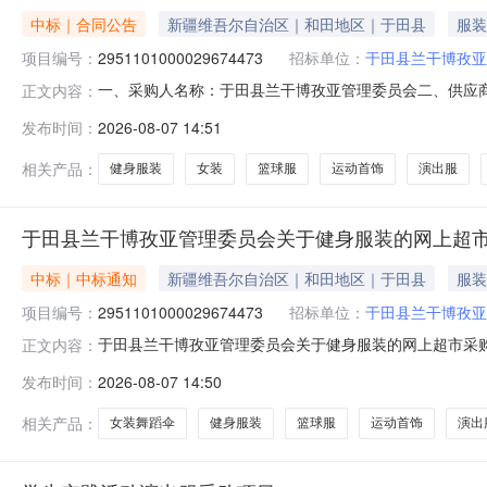
中标｜合同公告
新疆维吾尔自治区｜和田地区｜于田县
服装
项目编号：
2951101000029674473
招标单位：
于田县兰干博孜亚
一、采购人名称：于田县兰干博孜亚管理委员会二、供应
正文内容：
号：2951101000029674473五、合同编号：11Ny
发布时间：
2026-08-07 14:51
10.00606002军大衣手腕花无品牌手腕花件8.008643运
相关产品：
健身服装
女装
篮球服
运动首饰
演出服
于田县兰干博孜亚管理委员会关于健身服装的网上超
中标｜中标通知
新疆维吾尔自治区｜和田地区｜于田县
服装
项目编号：
2951101000029674473
招标单位：
于田县兰干博孜亚
于田县兰干博孜亚管理委员会关于健身服装的网上超市采购项目
正文内容：
博孜亚管理委员会关于健身服装的网上超市采购项目采购项目项目
发布时间：
2026-08-07 14:50
区划编码:653226项目所在行政区划名称:新疆维吾尔
相关产品：
女装舞蹈伞
健身服装
篮球服
运动首饰
演出