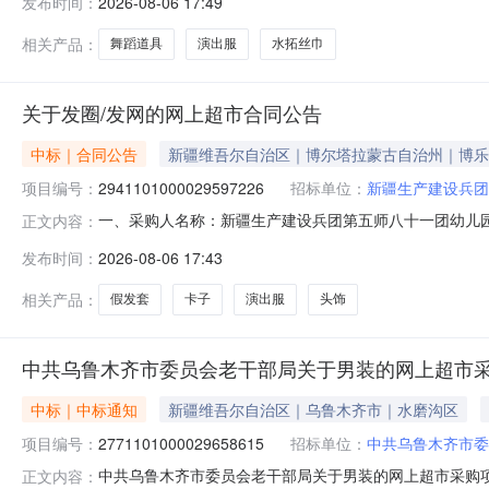
发布时间：
2026-08-06 17:49
区居民委员会项目联系电话:/采购计划信息：项目所在行政区
相关产品：
舞蹈道具
演出服
水拓丝巾
关于发圈/发网的网上超市合同公告
中标｜合同公告
新疆维吾尔自治区｜博尔塔拉蒙古自治州｜博乐
项目编号：
2941101000029597226
招标单位：
新疆生产建设兵团
一、采购人名称：新疆生产建设兵团第五师八十一团幼儿
正文内容：
目编号：2941101000029597226五、合同编号：11N
发布时间：
2026-08-06 17:43
网妙普乐712879068129个1.0050502晨色CS110黑色
相关产品：
假发套
卡子
演出服
头饰
中共乌鲁木齐市委员会老干部局关于男装的网上超市
中标｜中标通知
新疆维吾尔自治区｜乌鲁木齐市｜水磨沟区
项目编号：
2771101000029658615
招标单位：
中共乌鲁木齐市委
中共乌鲁木齐市委员会老干部局关于男装的网上超市采购项目（
正文内容：