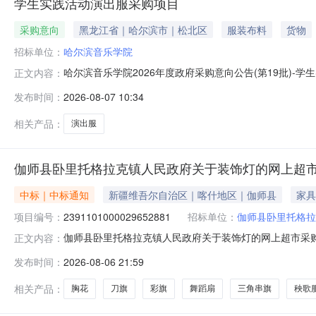
学生实践活动演出服采购项目
采购意向
黑龙江省｜哈尔滨市｜松北区
服装布料
货物
招标单位：
哈尔滨音乐学院
哈尔滨音乐学院2026年度政府采购意向公告(第19批)
正文内容：
向公告(第19批)采购单位：哈尔滨音乐学院采购项目名称：
发布时间：
2026-08-07 10:34
服采购项目采购数量:554.0000套主要功能或目标:
同时体现
相关产品：
演出服
伽师县卧里托格拉克镇人民政府关于装饰灯的网上超
中标｜中标通知
新疆维吾尔自治区｜喀什地区｜伽师县
家具
项目编号：
2391101000029652881
招标单位：
伽师县卧里托格拉
伽师县卧里托格拉克镇人民政府关于装饰灯的网上超市采购项目
正文内容：
托格拉克镇人民政府关于装饰灯的网上超市采购项目采购项目项目
发布时间：
2026-08-06 21:59
政区划编码:653129项目所在行政区划名称:新疆维吾
相关产品：
胸花
刀旗
彩旗
舞蹈扇
三角串旗
秧歌