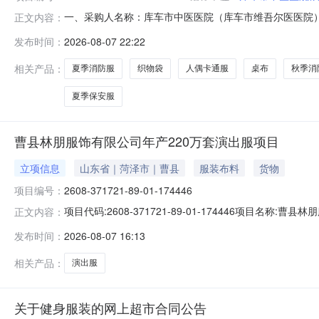
一、采购人名称：库车市中医医院（库车市维吾尔医医院
正文内容：
四、采购项目编号：2901101000028434084五、合
发布时间：
2026-08-07 22:22
顿/BAIJINDUN消防鞋双8.0017814242阿黎桌布台布
相关产品：
夏季消防服
织物袋
人偶卡通服
桌布
秋季消
夏季保安服
曹县林朋服饰有限公司年产220万套演出服项目
立项信息
山东省｜菏泽市｜曹县
服装布料
货物
项目编号：
2608-371721-89-01-174446
项目代码:2608-371721-89-01-174446项目名称
正文内容：
发布时间：
2026-08-07 16:13
相关产品：
演出服
关于健身服装的网上超市合同公告