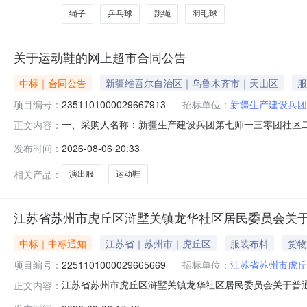
绳子
乒乓球
跳绳
羽毛球
关于运动鞋的网上超市合同公告
中标｜合同公告
新疆维吾尔自治区｜乌鲁木齐市｜天山区
服
项目编号：
2351101000029667913
招标单位：
新疆生产建设兵团
一、采购人名称：新疆生产建设兵团第七师一三零团社区
正文内容：
号：2351101000029667913五、合同编号：11NME
发布时间：
2026-08-06 20:33
16.0020032002万家演出服健身服装舞蹈服万家演出服
相关产品：
演出服
运动鞋
江苏省苏州市虎丘区浒墅关镇龙华社区居民委员会关
中标｜中标通知
江苏省｜苏州市｜虎丘区
服装布料
货物
项目编号：
2251101000029665669
招标单位：
江苏省苏州市虎丘
江苏省苏州市虎丘区浒墅关镇龙华社区居民委员会关于普通舞台
正文内容：
项目名称:江苏省苏州市虎丘区浒墅关镇龙华社区居民委员会关