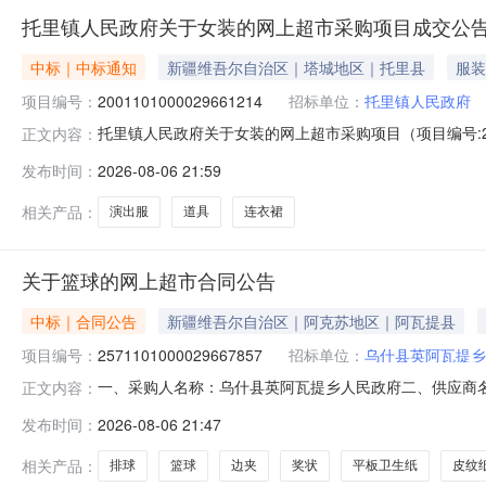
托里镇人民政府关于女装的网上超市采购项目成交公
中标｜中标通知
新疆维吾尔自治区｜塔城地区｜托里县
服装
项目编号：
2001101000029661214
招标单位：
托里镇人民政府
托里镇人民政府关于女装的网上超市采购项目（项目编号:20
正文内容：
上超市采购项目采购项目项目编号:20011010000296
发布时间：
2026-08-06 21:59
称:新疆维吾尔自治区塔城地区托里县报价起止时间:-二、
相关产品：
演出服
道具
连衣裙
关于篮球的网上超市合同公告
中标｜合同公告
新疆维吾尔自治区｜阿克苏地区｜阿瓦提县
项目编号：
2571101000029667857
招标单位：
乌什县英阿瓦提乡
一、采购人名称：乌什县英阿瓦提乡人民政府二、供应商
正文内容：
2571101000029667857五、合同编号：11N105665
发布时间：
2026-08-06 21:47
2.001202402世达VB5065C-33排球世达/STARVB506
相关产品：
排球
篮球
边夹
奖状
平板卫生纸
皮纹