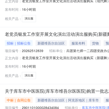
老党员银发工作室开展文化演出活动演出服购买（现代舞）
正文内容：
布时间：2026-08-0823:00:26采购编号：202625
发布时间：
16小时前
相关产品：
演出服
老党员银发工作室开展文化演出活动演出服购买(新疆舞
招标｜招标公告
新疆维吾尔自治区
服装布料
货物
预
项目编号：
20262512839
招标单位：
兵团第七师一二四团党政办
老党员银发工作室开展文化演出活动演出服购买（新疆舞）
正文内容：
布时间：2026-08-0823:02:35采购编号：202625
发布时间：
16小时前
相关产品：
演出服
关于库车市中医医院(库车市维吾尔医医院)购置一批志
中标｜合同公告
新疆维吾尔自治区｜阿克苏地区｜库车市
服
项目编号：
2901101000028434084
招标单位：
库车市中医医院(