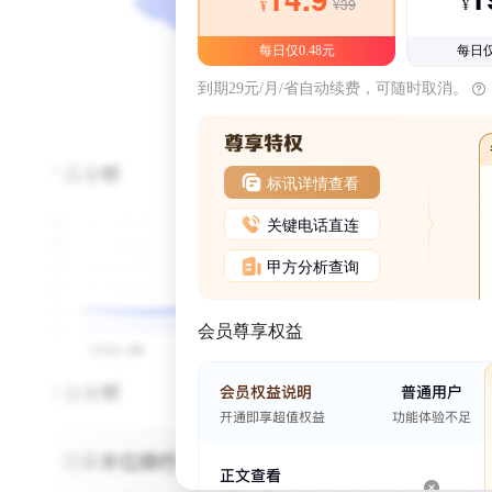
¥39
¥
¥
每日仅0.48元
每日仅
到期29元/月/省自动续费，可随时取消。
标讯详情查看
关键电话直连
甲方分析查询
会员尊享权益