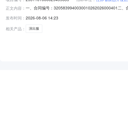
一、合同编号：3205839940030010262026000
正文内容：
苑社区居民委员会网上商城项目五、合同主体采购人（甲方）
发布时间：
2026-08-06 14:23
公司地址：江苏省苏州市姑苏区苏州市姑苏区盘胥路68号城市
相关产品：
演出服
NEW
HOT
5折起