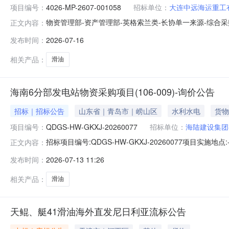
项目编号：
4026-MP-2607-001058
招标单位：
大连中远海运重工
物资管理部-资产管理部-英格索兰类-长协单一来源-综合采购
正文内容：
winningannouncement大连中远海运重工有限
发布时间：
2026-07-16
工电子采购平台上已完成评标工作，现将中标结果公示如下：##purchased
相关产品：
滑油
海南6分部发电站物资采购项目(106-009)-询价公告
招标｜招标公告
山东省｜青岛市｜崂山区
水利水电
货物
项目编号：
QDGS-HW-GKXJ-20260077
招标单位：
海陆建设集团
招标项目编号:QDGS-HW-GKXJ-20260077项目实施
正文内容：
009）标段/包编号:QDGS-HW-GKXJ-20260077文件获
发布时间：
2026-07-13 11:26
开标时间:2026-07-20开标形式:线下开标地点:--招标范
相关产品：
滑油
天鲲、艇41滑油海外直发尼日利亚流标公告