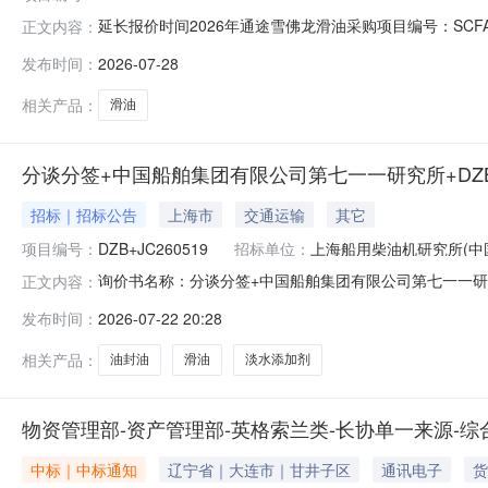
延长报价时间2026年通途雪佛龙滑油采购项目编号：SCFA000
正文内容：
发布时间：
2026-07-28
相关产品：
滑油
分谈分签+中国船舶集团有限公司第七一一研究所+DZB+J
招标｜招标公告
上海市
交通运输
其它
项目编号：
DZB+JC260519
招标单位：
上海船用柴油机研究所(中
询价书名称：分谈分签+中国船舶集团有限公司第七一一研究所
正文内容：
单位数量交货地点交货日期国产/进口说明附件序号物料编码物料
发布时间：
2026-07-22 20:28
2026-08-30不指定3401412滑油桶2026-08
相关产品：
油封油
滑油
淡水添加剂
物资管理部-资产管理部-英格索兰类-长协单一来源-
中标｜中标通知
辽宁省｜大连市｜甘井子区
通讯电子
货