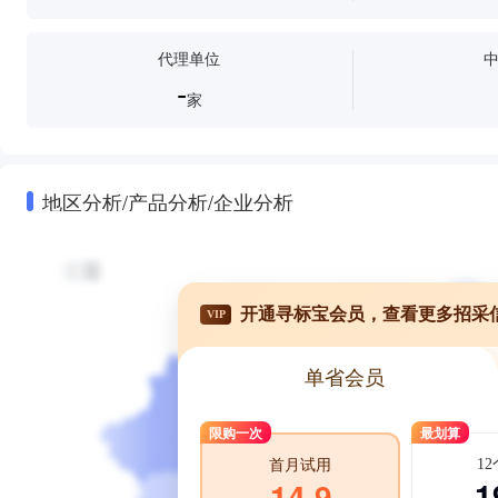
代理单位
-
家
地区分析/产品分析/企业分析
开通寻标宝会员，查看更多招采
VIP
单省会员
限购一次
最划算
1
首月试用
1
14.9