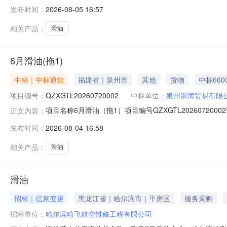
winningannouncement南通中远克莱芬船舶工
发布时间：
2026-08-05 16:57
运重工电子采购平台上已完成评标工作，现将中标结果公示如下：##purcha
相关产品：
滑油
6月滑油(拖1)
中标｜中标通知
福建省｜泉州市
其他
货物
中标660
项目编号：
QZXGTL20260720002
中标单位：
泉州崇海贸易有限
项目名称6月滑油（拖1）项目编号QZXGTL202607200
正文内容：
比价方式不含税比价询价方式公开询价创建时间2026-07-2
发布时间：
2026-08-04 16:58
相关产品：
滑油
滑油
招标｜信息变更
黑龙江省｜哈尔滨市｜平房区
服务采购
招标单位：
哈尔滨哈飞航空维修工程有限公司