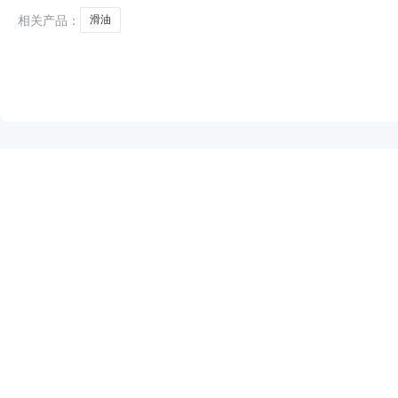
相关产品：
滑油
NEW
HOT
5折起
暂时没有搜索结果…