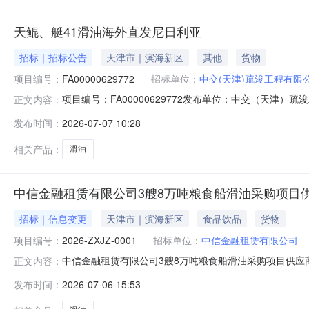
天鲲、艇41滑油海外直发尼日利亚
招标｜招标公告
天津市｜滨海新区
其他
货物
项目编号：
FA00000629772
招标单位：
中交(天津)疏浚工程有限
项目编号：FA00000629772发布单位：中交（天津）疏
正文内容：
件，现对该项目进行R公开招标￡邀请招标￡其他,欢迎贵公
发布时间：
2026-07-07 10:28
相关产品：
滑油
中信金融租赁有限公司3艘8万吨粮食船滑油采购项目
招标｜信息变更
天津市｜滨海新区
食品饮品
货物
项目编号：
2026-ZXJZ-0001
招标单位：
中信金融租赁有限公司
中信金融租赁有限公司3艘8万吨粮食船滑油采购项目供应
正文内容：
符合本公告要求的企业均可自愿报名，并提交相关证明文件和
发布时间：
2026-07-06 15:53
油采购项目三、项目实施范围：中华人民共和国/福建省/
造的30艘80000