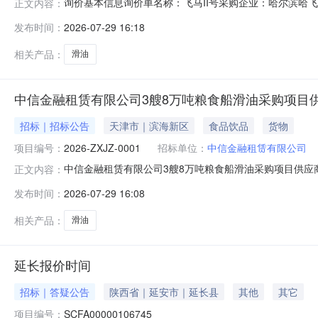
询价基本信息询价单名称：飞马II号采购企业：哈尔滨哈飞
正文内容：
合同/报价截止时间：2026-08-10报价要求：含税
发布时间：
2026-07-29 16:18
式：验收合格后付款交货地址：黑龙江省哈尔滨市平房区
方式交货日期/计划原产
相关产品：
滑油
中信金融租赁有限公司3艘8万吨粮食船滑油采购项目
招标｜招标公告
天津市｜滨海新区
食品饮品
货物
项目编号：
2026-ZXJZ-0001
招标单位：
中信金融租赁有限公司
中信金融租赁有限公司3艘8万吨粮食船滑油采购项目供应
正文内容：
有限公司3艘8万吨粮食船滑油采购项目”供应商征集工作。
发布时间：
2026-07-29 16:08
0001二、项目名称：中信金融租赁有限公司3艘8万吨
限公司和厦门船舶重工股份
相关产品：
滑油
延长报价时间
招标｜答疑公告
陕西省｜延安市｜延长县
其他
其它
项目编号：
SCFA00000106745