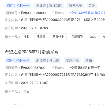
招标｜招标公告
天津市｜滨海新区
通讯电子
货物
项目编号：
FA00000639090
招标单位：
中交海洋建设开发有限公
内容:项目编号:FA00000639090希望之路、创新之
正文内容：
动。1.采购项目简介1.1采购项目名称：希望之路、创新之路
发布时间：
2026-07-10 16:58
1.5采购项目概况：我单位将采购希望之路、创新之路补
相关产品：
油脂
液压管
防腐锌带
无缝钢管
法兰
希望之路2026年7月滑油采购
招标｜招标公告
浙江省｜舟山市
交通运输
货物
项目编号：
FA00000637021
招标单位：
中交国际航运有限公司
内容:项目编号:FA00000637021希望之路2026年7月
正文内容：
购。1.2采购人：中交国际航运有限公司。1.3采购项目
发布时间：
2026-07-09 11:07
2.1采购范围：船舶滑油。2.2服务期限：2026年7月。
相关产品：
滑油