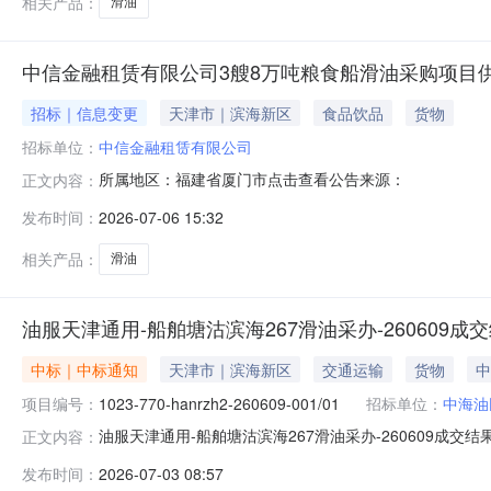
相关产品：
滑油
中信金融租赁有限公司3艘8万吨粮食船滑油采购项目
招标｜信息变更
天津市｜滨海新区
食品饮品
货物
招标单位：
中信金融租赁有限公司
所属地区：福建省厦门市点击查看公告来源：
正文内容：
发布时间：
2026-07-06 15:32
相关产品：
滑油
油服天津通用-船舶塘沽滨海267滑油采办-260609成
中标｜中标通知
天津市｜滨海新区
交通运输
货物
中
项目编号：
1023-770-hanrzh2-260609-001/01
招标单位：
中海油
油服天津通用-船舶塘沽滨海267滑油采办-260609成交结果公
正文内容：
267滑油采办-260609采办方式询价采购2.招标人：中
发布时间：
2026-07-03 08:57
额（含增值税）天津恒康机械设备有限公司CNY101,0