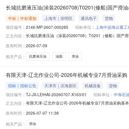
长城抗磨液压油(涂装20260708)T0201(修船)国产
中标｜中标通知
上海市｜崇明区
通讯电子
货物
项目编号：
2146-MP-2607-000285
招标单位：
上海中远海运重工
长城抗磨液压油（涂装20260708）T0201（修船）国产
正文内容：
winningannouncement上海中远海运重工有限公
发布时间：
2026-07-09
重工电子采购平台上已完成评标工作，现将中标结果公示如下：##purcha
相关产品：
抗磨液压油
油脂
滑油
有限天津-辽北作业公司-2026年机械专业7月滑油采购
招标｜招标公告
天津市｜滨海新区
机械设备
货物
项目编号：
TJ-JX-LEIHAI-20260707-X163/01
招标单位：
中海石油
有限天津-辽北作业公司-2026年机械专业7月滑油采购基
正文内容：
7月滑油采购项目概况项目所在地天津市资金来源企业自
发布时间：
2026-07-07 11:38
团有限公司供应链数字化平台标段信息1.有限天津-辽北作业公司-2
相关产品：
滑油