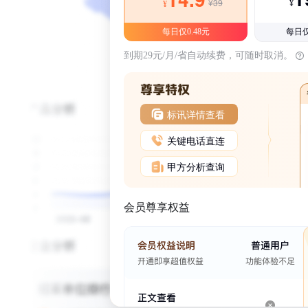
¥39
¥
¥
每日仅0.48元
每日仅
到期29元/月/省自动续费，可随时取消。
标讯详情查看
关键电话直连
甲方分析查询
会员尊享权益