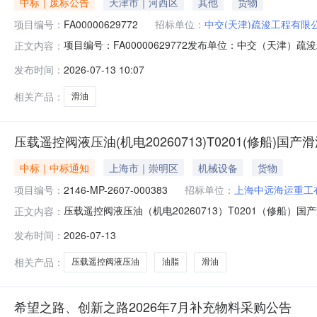
中标｜废标公告
天津市｜河西区
其他
货物
项目编号：
FA00000629772
招标单位：
中交(天津)疏浚工程有限
项目编号：FA00000629772发布单位：中交（天津
正文内容：
发布时间：
2026-07-13 10:07
相关产品：
滑油
压载遥控阀液压油(机电20260713)T0201(修船)国
中标｜中标通知
上海市｜崇明区
机械设备
货物
项目编号：
2146-MP-2607-000383
招标单位：
上海中远海运重工
压载遥控阀液压油（机电20260713）T0201（修船）国
正文内容：
winningannouncement上海中远海运重工有限公
发布时间：
2026-07-13
运重工电子采购平台上已完成评标工作，现将中标结果公示如下：##purc
相关产品：
压载遥控阀液压油
油脂
滑油
希望之路、创新之路2026年7月补充物料采购公告