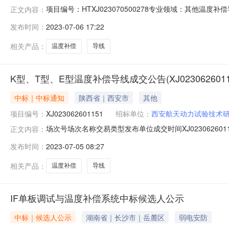
项目编号：HTXJ023070500278专业领域：其他温度补偿
正文内容：
询价结束时间：2023-07-1314:10:00参与方
发布时间：
2023-07-06 17:22
系人：包雪亮联系方式：18392437336付款方式：
相关产品：
温度补偿
导线
K型、T型、E型温度补偿导线成交公告(XJ0230626011
中标｜中标通知
陕西省｜西安市
其他
项目编号：
XJ023062601151
招标单位：
西安航天动力试验技术
场次号场次名称交易类型发布单位成交时间XJ0230626011
正文内容：
发布时间：
2023-07-05 08:27
相关产品：
温度补偿
导线
IF单板调试与温度补偿系统中标候选人公示
中标｜候选人公示
湖南省｜长沙市｜岳麓区
弱电安防