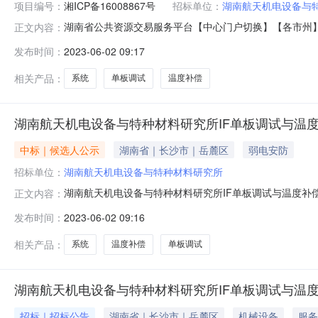
项目编号：
湘ICP备16008867号
招标单位：
湖南航天机电设备与
湖南省公共资源交易服务平台【中心门户切换】【各市州】全
正文内容：
省)(湖南省)公共资源交易服务平台-->首页新闻资讯信
发布时间：
2023-06-02 09:17
示时间：2023-06-0110:37:03来源：省本级浏
相关产品：
系统
单板调试
温度补偿
湖南航天机电设备与特种材料研究所IF单板调试与温
中标｜候选人公示
湖南省｜长沙市｜岳麓区
弱电安防
招标单位：
湖南航天机电设备与特种材料研究所
湖南航天机电设备与特种材料研究所IF单板调试与温度补
正文内容：
与温度补偿系统项目评标工作已经结束，本项目评标办法采用
发布时间：
2023-06-02 09:16
年6月5日。公示期间招标人受理投标人或者其他利害关
项目的中标人。招标人：湖南航天
相关产品：
系统
温度补偿
单板调试
湖南航天机电设备与特种材料研究所IF单板调试与温度
招标｜招标公告
湖南省｜长沙市｜岳麓区
机械设备
服务