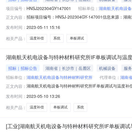
项目编号：
HNSJ202304GY147001
招标单位：
湖南航天机电设备
招标项目编号：HNSJ-202304GY-147001信息来
正文内容：
1009:40信息来源：湖南1.招标条件本招标项目湖南
发布时间：
2023-05-11 15:16
目资金来自国有资金约26%、企业自筹约74%。该项目
名称
相关产品：
温度补偿
系统
单板调试
湖南航天机电设备与特种材料研究所IF单板调试与温度
招标｜招标公告
湖南省｜长沙市｜岳麓区
机械设备
服务
招标单位：
湖南航天机电设备与特种材料研究所
代理单位：
湖南
湖南航天机电设备与特种材料研究所IF单板调试与温度补
正文内容：
统（项目名称）招标人为湖南航天机电设备与特种材料研究
发布时间：
2023-05-10 13:26
（设备（材料）名称）采购进行公开招标。2.项目概况与
内交货地点：湖南航天机电
相关产品：
温度补偿
单板调试
系统
[工业]湖南航天机电设备与特种材料研究所IF单板调