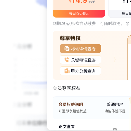
¥39
¥
¥
每日仅0.48元
每日仅
到期29元/月/省自动续费，可随时取消。
标讯详情查看
关键电话直连
甲方分析查询
会员尊享权益