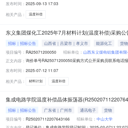
发布时间：
2025-09-13 17:03
相关产品：
温度补偿
东义集团煤化工2025年7月材料计划(温度补偿)采购
招标｜招标公告
山西省｜吕梁市｜孝义市
能源化工
货物
项目编号：
RA25071200050
招标单位：
山西东义煤电铝集团有限
询价单号RA25071200050采购方式公开采购员联系电话报名
正文内容：
NEW
HOT
5折起
息物料代码物料名称规格型号品牌采购数量计量单位要求交货
发布时间：
2025-07-12 11:07
度：0.0元三、商务条款：货到票到一月后付款，半年期
相关产品：
材料计划
温度补偿
集成电路学院温度补偿晶体振荡器(R250207112207643
招标｜招标公告
广东省｜广州市
通讯电子
货物
项目编号：
R250207112207643166
招标单位：
中山大学
暂时没有搜索结果…
登记单位：集成电路学院登记时间：2025-02-0711:2
正文内容：