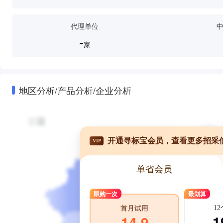
代理单位
-
家
地区分析/产品分析/企业分析
开通寻标宝会员，查看更多招采
VIP
单省会员
限购一次
最划算
1
首月试用
1
14.9