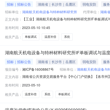
招标｜招标公告
湖南省｜长沙市｜岳麓区
弱电安防
服务
招标单位：
湖南航天机电设备与特种材料研究所
代理单位：
湖南
【工业】湖南航天机电设备与特种材料研究所IF单板调试
正文内容：
目IF单板调试与温度补偿系统日程安排活动开始时间结束时间招标公告
发布时间：
2023-05-10 10:45
特种材料研究所IF单板调试与温度补偿系统（项目名称）
相关产品：
单板调试
温度补偿
系统
湖南航天机电设备与特种材料研究所IF单板调试与温度
招标｜招标公告
湖南省｜长沙市｜岳麓区
弱电安防
服务
项目编号：
湘ICP备16008867号
招标单位：
湖南航天机电设备与
湖南省公共资源交易服务平台【中心门户切换】【各市州】全
正文内容：
省)(湖南省)公共资源交易服务平台-->首页新闻资讯信
发布时间：
2023-05-10
板调试与温度补偿系统项目IF单板调试与温度补偿系统时间：2
相关产品：
温度补偿
系统
单板调试
温度补偿电缆询价公告(XJ023050600935)