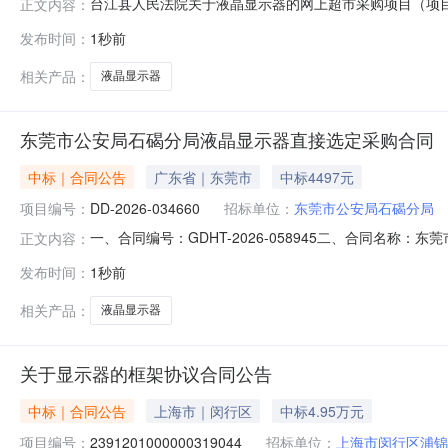
台江县人民法院关于液晶显示器的网上超市采购项目（项目编号
正文内容：
晶显示器的网上超市采购项目采购项目项目编号:2131351
发布时间：
1秒前
码:522699项目所在行政区划名称:黔东南苗族侗族自
相关产品：
液晶显示器
东莞市公安局石碣分局液晶显示器直接选定采购合同
中标｜合同公告
广东省｜东莞市
中标4497元
项目编号：
DD-2026-034660
招标单位：
东莞市公安局石碣分局
一、合同编号：GDHT-2026-058945二、合同名称
正文内容：
购订单五、合同主体采购人（甲方）：东莞市公安局石碣分局
发布时间：
1秒前
算机有限公司地址：天河路592号2101房联系方式：18
相关产品：
液晶显示器
关于显示器的框架协议合同公告
中标｜合同公告
上海市｜闵行区
中标4.95万元
项目编号：
2391201000000319044
招标单位：
上海市闵行区浦锦