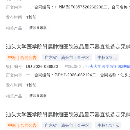
一、合同编号：11NMB2F0357520262202二、合
正文内容：
框架协议项目五、合同主体采购人（甲方）：上海市闵行区浦
发布时间：
1秒前
代表人：易智文(女)地址：上海上海市嘉定区上海市嘉定区墨玉
相关产品：
液晶显示器
汕头大学医学院附属肿瘤医院液晶显示器直接选定采
中标｜合同公告
广东省｜汕头市｜金平区
中标578元
项目编号：
DD-2026-036820
招标单位：
汕头大学医学院附属肿瘤
一、合同编号：GDHT-2026-062124二、合同名称
正文内容：
属肿瘤医院采购订单五、合同主体采购人（甲方）：汕头大学
发布时间：
1秒前
（乙方）：广州爱联科技有限公司地址：广州市天河区黄埔大道西
相关产品：
液晶显示器
汕头大学医学院附属肿瘤医院液晶显示器直接选定采
中标｜合同公告
广东省｜汕头市｜金平区
中标1734元