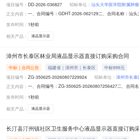
项目编号：
DD-2026-036827
招标单位：
汕头大学医学院附属肿瘤
一、合同编号：GDHT-2026-062129二、合同名称
正文内容：
属肿瘤医院采购订单五、合同主体采购人（甲方）：汕头
发布时间：
1秒前
SPD仓库联系方式：13729229129供应商（乙方）：
相关产品：
液晶显示器
漳州市长泰区林业局液晶显示器直接订购采购合同
中标｜合同公告
福建省｜漳州市｜长泰区
中标999元
项目编号：
ZG-350625-20260807229924
招标单位：
漳州市长泰
一、合同编号：ZG-350625-20260807256427二
正文内容：
市长泰区林业局采购订单五、合同主体采购人（甲方）：漳州
发布时间：
1秒前
州市起点电子工程有限公司地址：福建省漳州市长泰区武安镇人
相关产品：
液晶显示器
长汀县汀州镇社区卫生服务中心液晶显示器直接订购