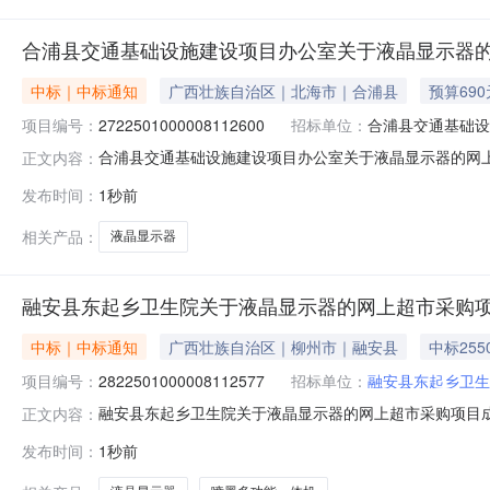
合浦县交通基础设施建设项目办公室关于液晶显示器
中标｜中标通知
广西壮族自治区｜北海市｜合浦县
预算690
项目编号：
2722501000008112600
招标单位：
合浦县交通基础设
合浦县交通基础设施建设项目办公室关于液晶显示器的网上超市
正文内容：
浦县交通基础设施建设项目办公室关于液晶显示器的网上超市采购项
发布时间：
1秒前
序号采购计划文号信息采购计划金额1HPZC2026-W1-02
相关产品：
液晶显示器
融安县东起乡卫生院关于液晶显示器的网上超市采购
中标｜中标通知
广西壮族自治区｜柳州市｜融安县
中标255
项目编号：
2822501000008112577
招标单位：
融安县东起乡卫生
融安县东起乡卫生院关于液晶显示器的网上超市采购项目成交公
正文内容：
将采购结果公示如下：一、项目信息项目名称:融安县东起乡卫
发布时间：
1秒前
话:13768855232采购计划信息：序号采购计划文号信息采购计划金额1