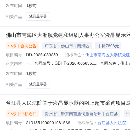
市妇幼保健院采购订单五、合同主体采购人（甲方）：乌海市
发布时间：
1秒前
方）：海勃湾区强鑫电子经销部地址：乌海市海勃湾区海拉北
相关产品：
液晶显示器
佛山市南海区大沥镇党建和组织人事办公室液晶显示
中标｜合同公告
广东省｜佛山市｜南海区
中标7898元
项目编号：
DD-2026-039259
招标单位：
佛山市南海区大沥镇党建
一、合同编号：GDHT-2026-065635二、合同名称
正文内容：
市南海区大沥镇党建和组织人事办公室采购订单五、合同
发布时间：
1秒前
式：13794636343供应商（乙方）：佛山市南海高科隆
相关产品：
液晶显示器
台江县人民法院关于液晶显示器的网上超市采购项目
中标｜中标通知
贵州省｜黔东南苗族侗族自治州｜台江县
中
项目编号：
2131351000001081566
招标单位：
台江县人民法院