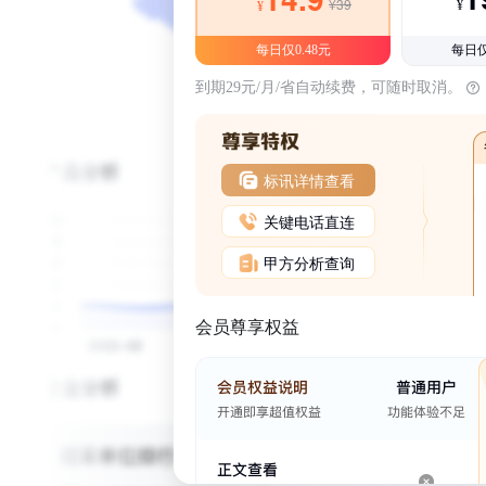
¥39
¥
¥
每日仅0.48元
每日仅
到期29元/月/省自动续费，可随时取消。
标讯详情查看
关键电话直连
甲方分析查询
会员尊享权益