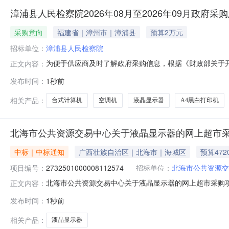
漳浦县人民检察院2026年08月至2026年09月政府采
采购意向
福建省｜漳州市｜漳浦县
预算2万元
招标单位：
漳浦县人民检察院
为便于供应商及时了解政府采购信息，根据《财政部关于开展
正文内容：
向公开如下：序号采购项目名称采购需求概况预算金额(万元
发布时间：
1秒前
的要求：A4黑白打印机1.0000002026年09月无2采
相关产品：
台式计算机
空调机
液晶显示器
A4黑白打印机
北海市公共资源交易中心关于液晶显示器的网上超市
中标｜中标通知
广西壮族自治区｜北海市｜海城区
预算472
项目编号：
2732501000008112574
招标单位：
北海市公共资源交
北海市公共资源交易中心关于液晶显示器的网上超市采购项目（
正文内容：
源交易中心关于液晶显示器的网上超市采购项目采购项目项目编号:
发布时间：
1秒前
购计划金额1BHZC2026-W1-014404720.0项目
相关产品：
液晶显示器