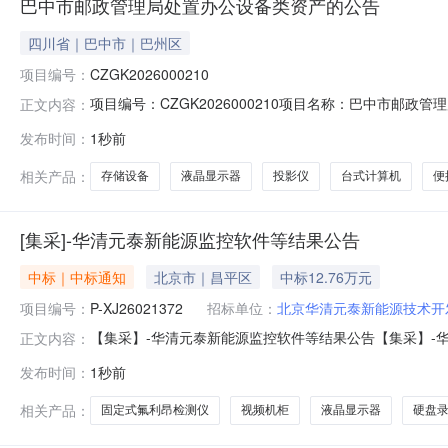
巴中市邮政管理局处置办公设备类资产的公告
四川省｜巴中市｜巴州区
项目编号：
CZGK2026000210
项目编号：CZGK2026000210项目名称：巴中市
正文内容：
水器，便携式计算机，平板式计算机，其他生活用电器，
发布时间：
1秒前
他处置服务机构联系方式：010-83940766处置服务机构网址
相关产品：
存储设备
液晶显示器
投影仪
台式计算机
便
[集采]-华清元泰新能源监控软件等结果公告
中标｜中标通知
北京市｜昌平区
中标12.76万元
项目编号：
P-XJ26021372
招标单位：
北京华清元泰新能源技术开
【集采】-华清元泰新能源监控软件等结果公告【集采】-华
正文内容：
发布时间：
1秒前
相关产品：
固定式氟利昂检测仪
视频机柜
液晶显示器
硬盘