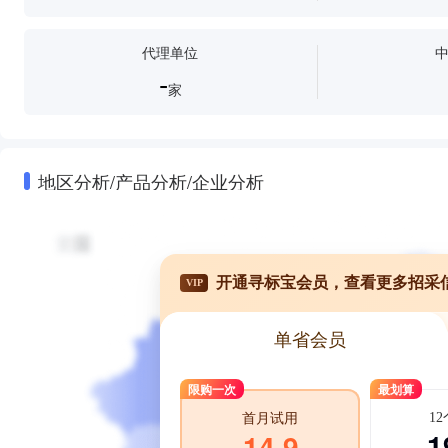
代理单位
-
家
地区分析/产品分析/企业分析
开通寻标宝会员，查看更多招采
VIP
单省会员
限购一次
最划算
1
首月试用
1
14.9