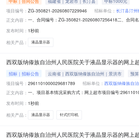
中标｜合同公告
福建省｜龙岩市｜长汀县
中标1000元
项目编号：
ZG-350821-20260807229946
招标单位：
长汀县汀州
一、合同编号：ZG-350821-20260807256418二
正文内容：
名称：长汀县汀州镇社区卫生服务中心采购订单五、合同
发布时间：
1秒前
社区卫生服务中心）联系方式：18950887814供应商（
相关产品：
液晶显示器
西双版纳傣族自治州人民医院关于液晶显示器的网上
招标｜招标公告
云南省｜西双版纳傣族自治州｜景洪市
预算
项目编号：
2961101000029681789
招标单位：
西双版纳傣族自治
一、项目基本情况采购方式：网上超市项目编号:296110
正文内容：
计划文号采购计划数量采购计划金额14532800JH202601134-31.
发布时间：
1秒前
的数量简要技术需求1戴尔E2425HM液晶显示器1.00销
相关产品：
液晶显示器
针式打印机
西双版纳傣族自治州人民医院关于液晶显示器的网上