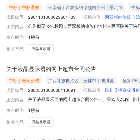
中标｜中标通知
云南省｜西双版纳傣族自治州｜景洪市
中标
项目编号：
2961101000029681789
招标单位：
西双版纳傣族自治
公告概要公告标题：西双版纳傣族自治州人民医院关于液晶显
正文内容：
民医院关于液晶显示器的网上超市采购项目（项目编号:296
发布时间：
1秒前
于液晶显示器的网上超市采购项目项目编号：296110100
相关产品：
液晶显示器
关于液晶显示器的网上超市合同公告
中标｜合同公告
广西壮族自治区｜玉林市｜陆川县
预算750
项目编号：
2882501000008110091
招标单位：
陆川县投资促进服
关于液晶显示器的网上超市合同公告一、采购人名称：陆
正文内容：
超市项目四、采购项目编号：2882501000008110091五
发布时间：
1秒前
液晶显示器优派/ViewSonicVA2450-H-12台1.
相关产品：
液晶显示器