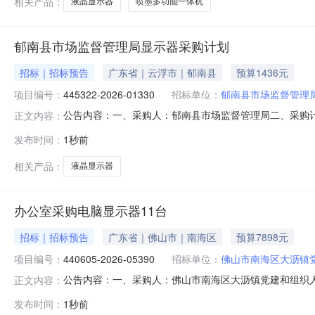
相关产品：
液晶显示器
喷墨多功能一体机
郁南县市场监督管理局显示器采购计划
招标｜招标预告
广东省｜云浮市｜郁南县
预算1436元
项目编号：
445322-2026-01330
招标单位：
郁南县市场监督管理
公告内容：一、采购人：郁南县市场监督管理局二、采购计划编
正文内容：
五、采购预算金额（元）：1436.00六、需求时间：七、采购方式
发布时间：
1秒前
相关产品：
液晶显示器
办公室采购电脑显示器11台
招标｜招标预告
广东省｜佛山市｜南海区
预算7898元
项目编号：
440605-2026-05390
招标单位：
佛山市南海区大沥镇
公告内容：一、采购人：佛山市南海区大沥镇党建和组织人事办
正文内容：
液晶显示器五、采购预算金额（元）：7898.00六、需求时
发布时间：
1秒前
间：2026-08-0716:52:16