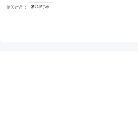
相关产品：
液晶显示器
NEW
HOT
5折起
暂时没有搜索结果…